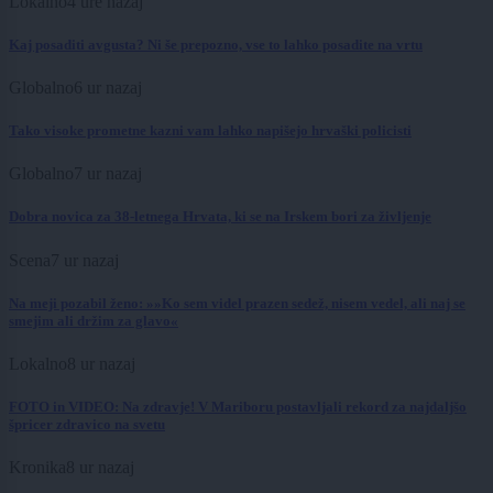
Lokalno
4 ure nazaj
Kaj posaditi avgusta? Ni še prepozno, vse to lahko posadite na vrtu
Globalno
6 ur nazaj
Tako visoke prometne kazni vam lahko napišejo hrvaški policisti
Globalno
7 ur nazaj
Dobra novica za 38-letnega Hrvata, ki se na Irskem bori za življenje
Scena
7 ur nazaj
Na meji pozabil ženo: »»Ko sem videl prazen sedež, nisem vedel, ali naj se
smejim ali držim za glavo«
Lokalno
8 ur nazaj
FOTO in VIDEO: Na zdravje! V Mariboru postavljali rekord za najdaljšo
špricer zdravico na svetu
Kronika
8 ur nazaj