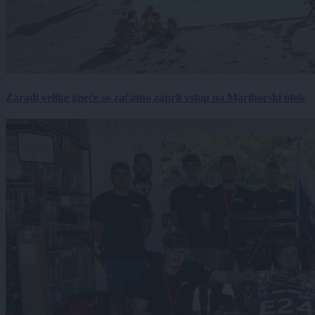
Zaradi velike gneče so začasno zaprli vstop na Mariborski otok