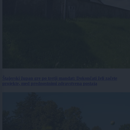
Štajerski župan gre po tretji mandat: Dokončati želi začete
projekte, med prednostnimi zdravstvena postaja