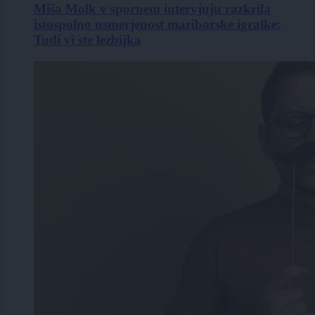
Miša Molk v spornem intervjuju razkrila
istospolno usmerjenost mariborske igralke:
Tudi vi ste lezbijka