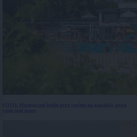
FOTO: Mariborčani bežijo pred vročino na kopališče, prost
vstop tudi danes