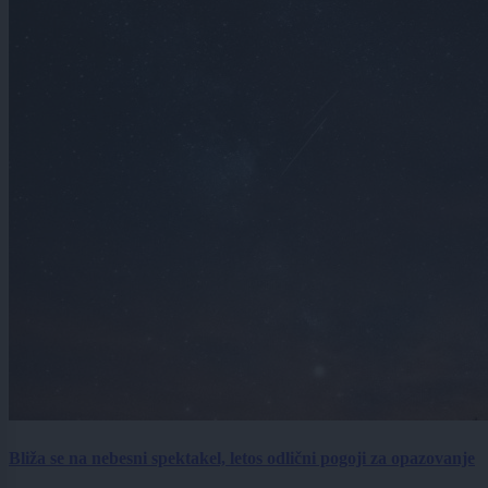
Bliža se na nebesni spektakel, letos odlični pogoji za opazovanje