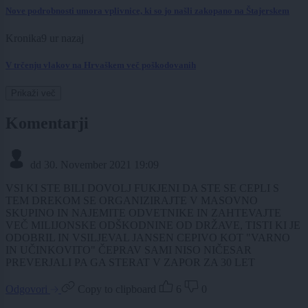
Nove podrobnosti umora vplivnice, ki so jo našli zakopano na Štajerskem
Kronika
9 ur nazaj
V trčenju vlakov na Hrvaškem več poškodovanih
Prikaži več
Komentarji
dd
30. November 2021 19:09
VSI KI STE BILI DOVOLJ FUKJENI DA STE SE CEPLI S
TEM DREKOM SE ORGANIZIRAJTE V MASOVNO
SKUPINO IN NAJEMITE ODVETNIKE IN ZAHTEVAJTE
VEČ MILIJONSKE ODŠKODNINE OD DRŽAVE, TISTI KI JE
ODOBRIL IN VSILJEVAL JANSEN CEPIVO KOT "VARNO
IN UČINKOVITO" ČEPRAV SAMI NISO NIČESAR
PREVERJALI PA GA STERAT V ZAPOR ZA 30 LET
Odgovori
Copy to clipboard
6
0