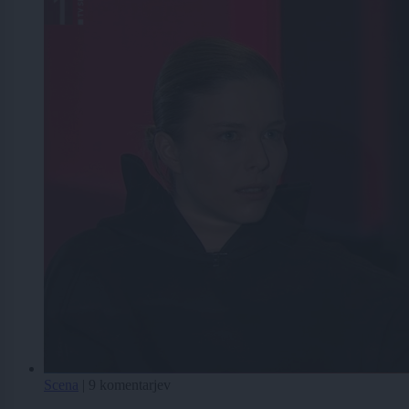
Scena
|
9 komentarjev