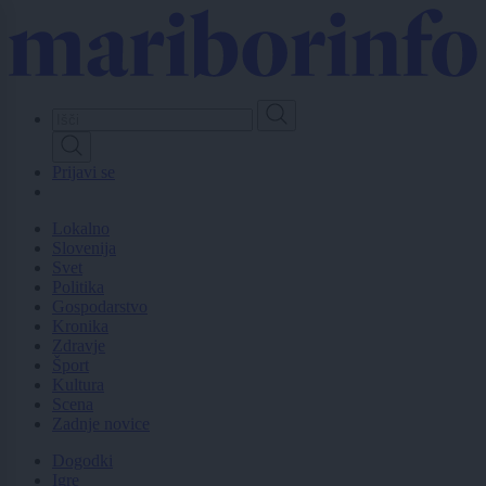
Skip
to
main
content
Prijavi se
Lokalno
Slovenija
Svet
Politika
Gospodarstvo
Kronika
Zdravje
Šport
Kultura
Scena
Zadnje novice
Dogodki
Igre