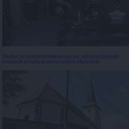
Mariborski študenti izdelali povsem nov električni dirkalnik,
predstavili ga bodo na mednarodnem tekmovanju