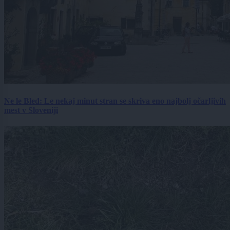
Ne le Bled: Le nekaj minut stran se skriva eno najbolj očarljivih
mest v Sloveniji