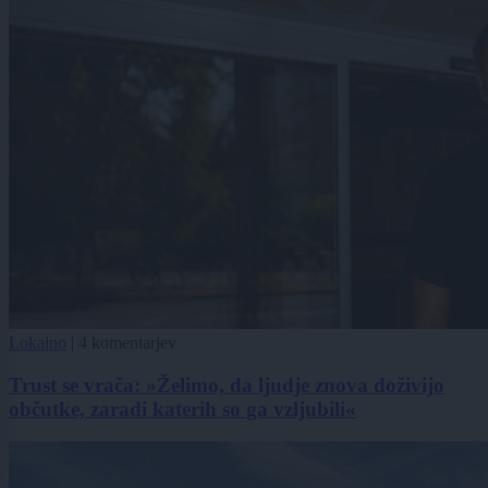
Lokalno
|
4 komentarjev
Trust se vrača: »Želimo, da ljudje znova doživijo
občutke, zaradi katerih so ga vzljubili«