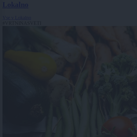
Lokalno
Vse v Lokalno
#VRTNINASVETI