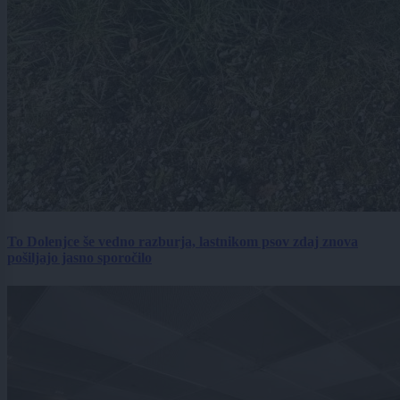
To Dolenjce še vedno razburja, lastnikom psov zdaj znova
pošiljajo jasno sporočilo