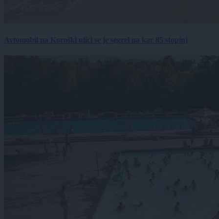
Avtomobil na Koroški ulici se je segrel na kar 85 stopinj