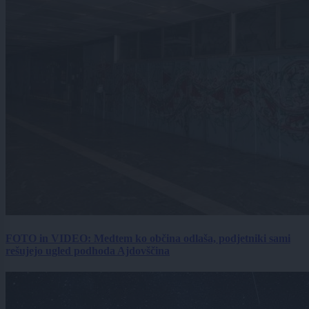
FOTO in VIDEO: Medtem ko občina odlaša, podjetniki sami
rešujejo ugled podhoda Ajdovščina