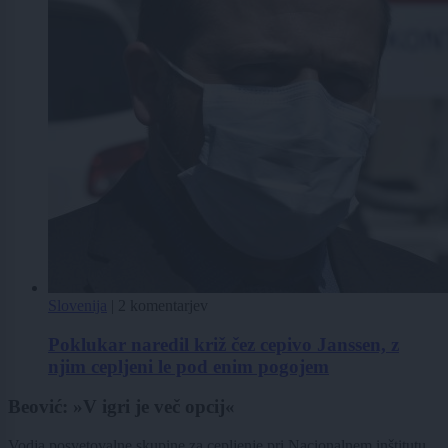
Slovenija
|
2 komentarjev
Poklukar naredil križ čez cepivo Janssen, z
njim cepljeni le pod enim pogojem
Beović: »V igri je več opcij«
Vodja posvetovalne skupine za cepljenje pri Nacionalnem inštitutu