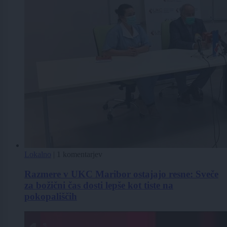
Lokalno
|
1 komentarjev
Razmere v UKC Maribor ostajajo resne: Sveče
za božični čas dosti lepše kot tiste na
pokopališčih