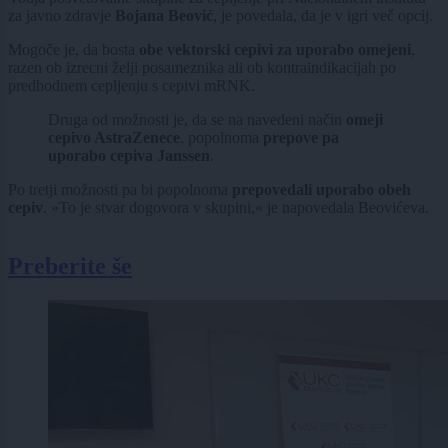
za javno zdravje
Bojana Beović
, je povedala, da je v igri več opcij.
Mogoče je, da bosta
obe vektorski cepivi za uporabo omejeni
,
razen ob izrecni želji posameznika ali ob kontraindikacijah po
predhodnem cepljenju s cepivi mRNK.
Druga od možnosti je, da se na navedeni način
omeji
cepivo AstraZenece
, popolnoma
prepove pa
uporabo cepiva Janssen
.
Po tretji možnosti pa bi popolnoma
prepovedali uporabo obeh
cepiv
. »To je stvar dogovora v skupini,« je napovedala Beovićeva.
Preberite še