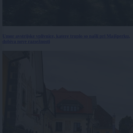
Umor avstrijske vplivnice, katere truplo so našli pri Majšperku,
dobiva nove razsežnosti