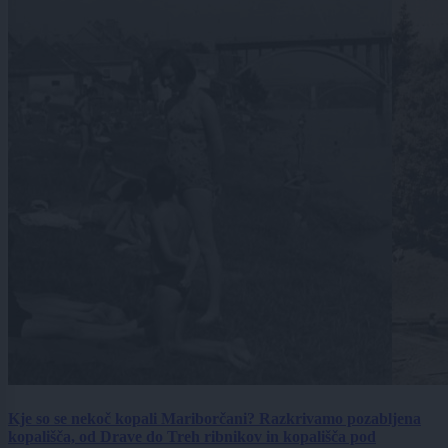
Kje so se nekoč kopali Mariborčani? Razkrivamo pozabljena
kopališča, od Drave do Treh ribnikov in kopališča pod