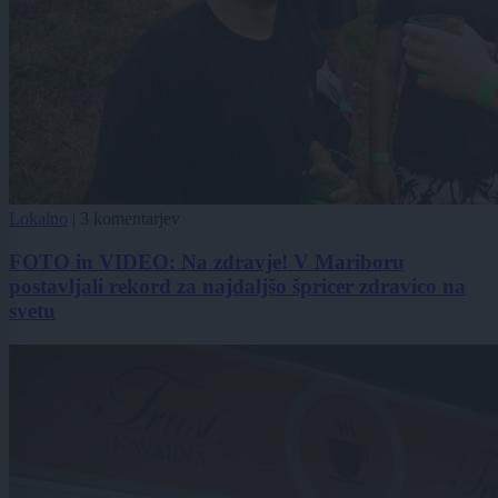
Lokalno
|
3 komentarjev
FOTO in VIDEO: Na zdravje! V Mariboru
postavljali rekord za najdaljšo špricer zdravico na
svetu