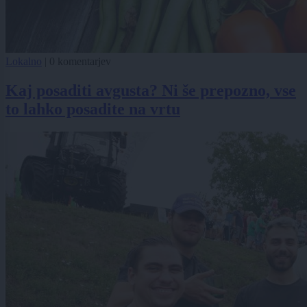
Lokalno
|
0 komentarjev
Kaj posaditi avgusta? Ni še prepozno, vse
to lahko posadite na vrtu