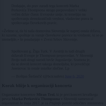
Dodajajo, do prav zaradi tega koncerti Marka
Perkovića Thompsona strogo prepovedani v veliki
večini držav članic Evropske unije, ki temeljijo na
spoštovanju demokratičnih vrednot, vladavine prava in
spoštovanja človekovih pravic.
»Želimo si, da bi naša domovina Slovenija še naprej ostala država,
ki razume, spoštuje in varuje človekove pravice in vrednote, ki so jo
utemeljile,« še poudarjajo v Zvezi Srbov Slovenije.
Spoštovani g. Žiga Turk. V Avstriji in tudi drugih
državah Evrope je Thompson prepovedan. V Sloveniji
živijo tudi drugi narodi bivše Jugoslavije. Sramota je,
da se dovoli koncert takega domoljuba, ki poveličuje
Jasenovac in ostale ustaške zločine. Lp
— Boštjan Štefančič (@bcicnafets)
June 6, 2020
Korak bližje k organizaciji koncerta
Organizator koncertov
Miran Trol
, ki je prvi koncert hrvaškega
pevca
Marka Perkovića Thompsona
v Sloveniji nameraval
organizirati že maja 2017, je za
Ptujinfo
potrdil odločitev ministrstva