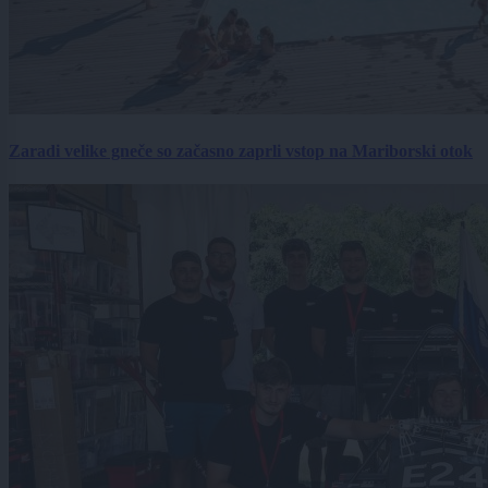
Zaradi velike gneče so začasno zaprli vstop na Mariborski otok