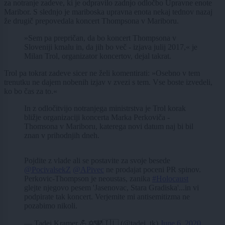
za notranje zadeve, ki je odpravilo zadnjo odločbo Upravne enote
Maribor. S slednjo je mariboska upravna enota nekaj tednov nazaj
že drugič prepovedala koncert Thompsona v Mariboru.
»Sem pa prepričan, da bo koncert Thompsona v
Sloveniji kmalu in, da jih bo več - izjava julij 2017,« je
Milan Trol, organizator koncertov, dejal takrat.
Trol pa tokrat zadeve sicer ne želi komentirati: »Osebno v tem
trenutku ne dajem nobenih izjav v zvezi s tem. Vse boste izvedeli,
ko bo čas za to.«
In z odločitvijo notranjega ministrstva je Trol korak
bližje organizaciji koncerta Marka Perkoviča -
Thomsona v Mariboru, katerega novi datum naj bi bil
znan v prihodnjih dneh.
Pojdite z vlade ali se postavite za svoje besede
@PocivalsekZ
@APivec
ne prodajat poceni PR spinov.
Perkovic-Thompson je neoustas, zanika
#Holocaust
glejte njegovo pesem 'Jasenovac, Stara Gradiska'...in vi
podpirate tak koncert. Verjemite mi antisemitizma ne
pozabimo nikoli.
— Tadej Kramer 💪✡🕎🇮🇱 (@tadej_tk)
June 6, 2020