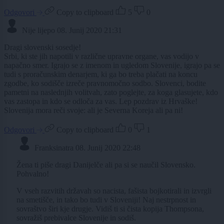
Odgovori
Copy to clipboard
5
0
Nije lijepo
08. Junij 2020 21:31
Dragi slovenski sosedje!
Srbi, ki ste jih napotili v različne upravne organe, vas vodijo v
napačno smer. Igrajo se z imenom in ugledom Slovenije, igrajo pa se
tudi s proračunskim denarjem, ki ga bo treba plačati na koncu
zgodbe, ko sodišče izreče pravnomočno sodbo. Slovenci, bodite
pametni na naslednjih volitvah, zato poglejte, za koga glasujete, kdo
vas zastopa in kdo se odloča za vas. Lep pozdrav iz Hrvaške!
Slovenija mora reči svoje: ali je Severna Koreja ali pa ni!
Odgovori
Copy to clipboard
0
1
Franksinatra
08. Junij 2020 22:48
Žena ti piše dragi Danijelče ali pa si se naučil Slovensko.
Pohvalno!
V vseh razvitih državah so nacista, fašista bojkotirali in izvrgli
na smetišče, in tako bo tudi v Sloveniji! Naj nestrpnost in
sovraštvo širi kje drugje. Vidiš ti si čista kopija Thompsona,
sovražiš prebivalce Slovenije in sodiš.