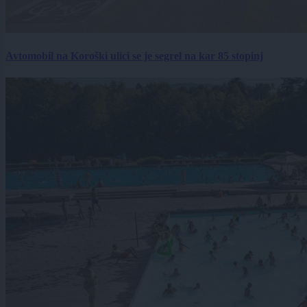
Avtomobil na Koroški ulici se je segrel na kar 85 stopinj