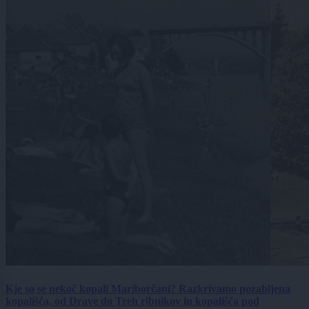
Kje so se nekoč kopali Mariborčani? Razkrivamo pozabljena
kopališča, od Drave do Treh ribnikov in kopališča pod