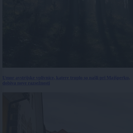
Umor avstrijske vplivnice, katere truplo so našli pri Majšperku,
dobiva nove razsežnosti