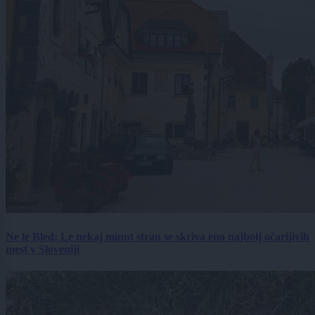
Ne le Bled: Le nekaj minut stran se skriva eno najbolj očarljivih
mest v Sloveniji