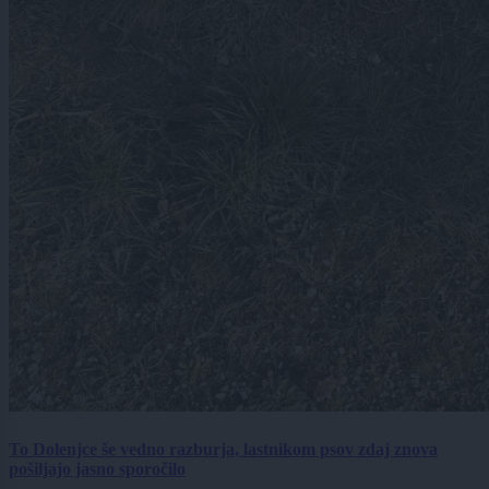
To Dolenjce še vedno razburja, lastnikom psov zdaj znova
pošiljajo jasno sporočilo