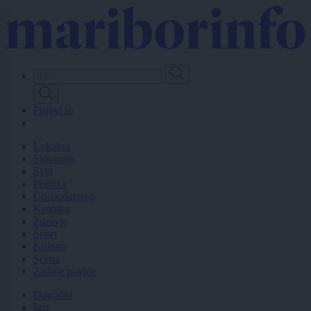
Skip
to
main
content
Prijavi se
Lokalno
Slovenija
Svet
Politika
Gospodarstvo
Kronika
Zdravje
Šport
Kultura
Scena
Zadnje novice
Dogodki
Igre