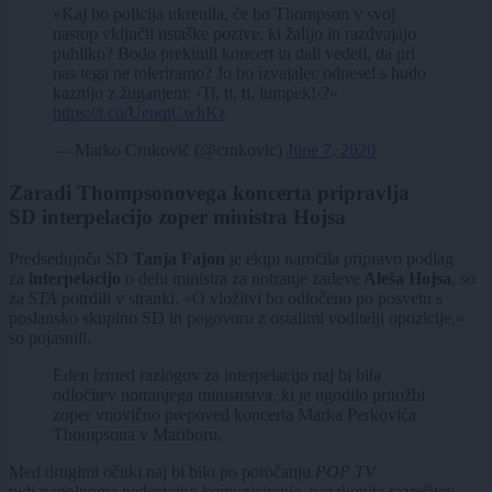
»Kaj bo policija ukrenila, če bo Thompson v svoj
nastop vključil ustaške pozive, ki žalijo in razdvajajo
publiko? Bodo prekinili koncert in dali vedeti, da pri
nas tega ne toleriramo? Jo bo izvajalec odnesel s hudo
kaznijo z žuganjem: ›Ti, ti, ti, lumpek!‹?«
https://t.co/UenqjCwhKz
— Marko Crnkovič (@crnkovic)
June 7, 2020
Zaradi Thompsonovega koncerta pripravlja
SD interpelacijo zoper ministra Hojsa
Predsedujoča SD
Tanja Fajon
je ekipi naročila pripravo podlag
za
interpelacijo
o delu ministra za notranje zadeve
Aleša Hojsa
, so
za
STA
potrdili v stranki. »O vložitvi bo odločeno po posvetu s
poslansko skupino SD in pogovoru z ostalimi voditelji opozicije,«
so pojasnili.
Eden izmed razlogov za interpelacijo naj bi bila
odločitev notranjega ministrstva, ki je ugodilo pritožbi
zoper vnovično prepoved koncerta Marka Perkovića
Thompsona v Mariboru.
Med drugimi očitki naj bi bilo po poročanju
POP TV
tudi popolnoma nedostojno komuniciranje, nezakonita razrešitev