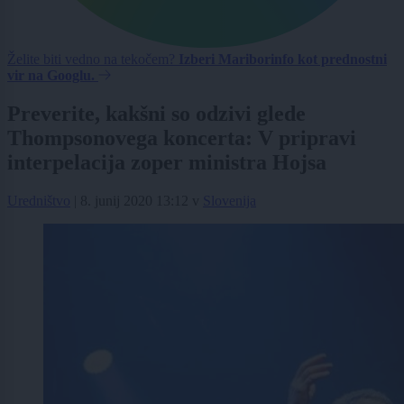
Želite biti vedno na tekočem?
Izberi Mariborinfo kot prednostni
vir na Googlu.
Preverite, kakšni so odzivi glede
Thompsonovega koncerta: V pripravi
interpelacija zoper ministra Hojsa
Uredništvo
|
8. junij 2020 13:12
v
Slovenija