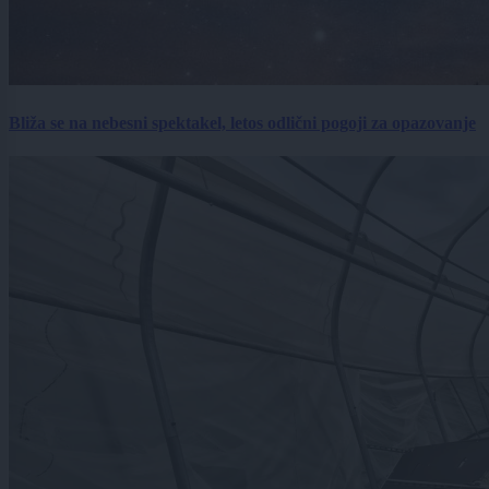
Bliža se na nebesni spektakel, letos odlični pogoji za opazovanje