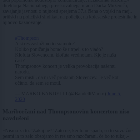
direktorja Nacionalnega preiskovalnega urada Darka Muženiča,
zavajanje javnosti o nujnosti sprejema 37.a člena o vojski na meji,
pritiski na policijski sindikat, na policijo, na kolesarske protestnike in
njihovo kaznovanje.
#Thompson
A si res zaslužimo to sramoto?
Koliko ponižanja bomo še utrpeli s to vlado?
Klofuta Slovencem, klofuta vrednotam. Kje je naša
čast?
Thompsonov koncert je velika provokacija našemu
narodu.
Sem mislil, da ni več prodanih Slovencev. Je več kot
očitno, da sem se motil.
— MARKO BANDELLI (@BandelliMarko)
June 5,
2020
Mariborčani nad Thompsonovim koncertom niso
navdušeni
»Nismo za to. ‘Zakaj ne?’ Zato ne, ker to ne spada, so to sovražne
pesmi in to zelo obsojamo in res smo razočarani, če bo to tukaj,«