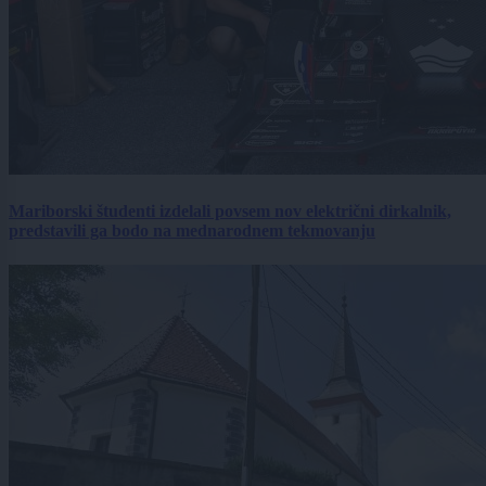
Mariborski študenti izdelali povsem nov električni dirkalnik,
predstavili ga bodo na mednarodnem tekmovanju