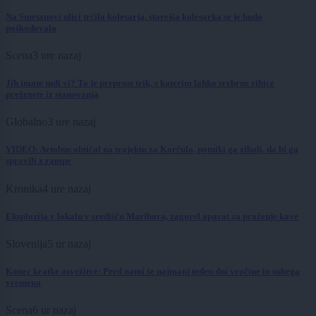
Na Smetanovi ulici trčila kolesarja, starejša kolesarka se je hudo
poškodovala
Scena
3 ure nazaj
Jih imate tudi vi? To je preprost trik, s katerim lahko srebrne ribice
preženete iz stanovanja
Globalno
3 ure nazaj
VIDEO: Avtobus obtičal na trajektu za Korčulo, potniki ga zibali, da bi ga
spravili z rampe
Kronika
4 ure nazaj
Eksplozija v lokalu v središču Maribora, zagorel aparat za praženje kave
Slovenija
5 ur nazaj
Konec kratke osvežitve: Pred nami še najmanj teden dni vročine in suhega
vremena
Scena
6 ur nazaj