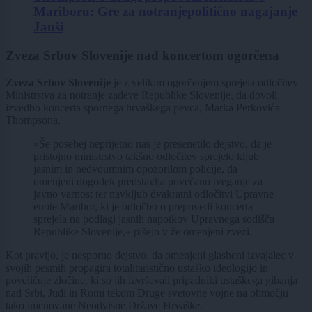
Mariboru: Gre za notranjepolitično nagajanje
Janši
Zveza Srbov Slovenije nad koncertom ogorčena
Zveza Srbov Slovenije
je z velikim ogorčenjem sprejela odločitev
Ministrstva za notranje zadeve Republike Slovenije, da dovoli
izvedbo koncerta spornega hrvaškega pevca, Marka Perkovića
Thompsona.
»Še posebej neprijetno nas je presenetilo dejstvo, da je
pristojno ministrstvo takšno odločitev sprejelo kljub
jasnim in nedvoumnim opozorilom policije, da
omenjeni dogodek predstavlja povečano tveganje za
javno varnost ter navkljub dvakratni odločitvi Upravne
enote Maribor, ki je odločbo o prepovedi koncerta
sprejela na podlagi jasnih napotkov Upravnega sodišča
Republike Slovenije,« pišejo v že omenjeni zvezi.
Kot pravijo, je nesporno dejstvo, da omenjeni glasbeni izvajalec v
svojih pesmih propagira totalitaristično ustaško ideologijo in
poveličuje zločine, ki so jih izvrševali pripadniki ustaškega gibanja
nad Srbi, Judi in Romi tekom Druge svetovne vojne na območju
tako imenovane Neodvisne Države Hrvaške.