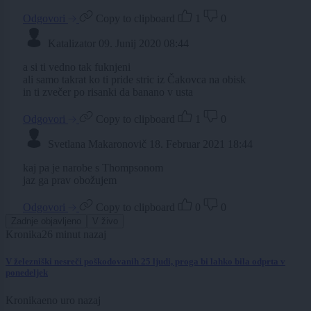
Odgovori
Copy to clipboard
1
0
Katalizator
09. Junij 2020 08:44
a si ti vedno tak fuknjeni
ali samo takrat ko ti pride stric iz Čakovca na obisk
in ti zvečer po risanki da banano v usta
Odgovori
Copy to clipboard
1
0
Svetlana Makaronovič
18. Februar 2021 18:44
kaj pa je narobe s Thompsonom
jaz ga prav obožujem
Odgovori
Copy to clipboard
0
0
Zadnje objavljeno
V živo
Kronika
26 minut nazaj
V železniški nesreči poškodovanih 25 ljudi, proga bi lahko bila odprta v
ponedeljek
Kronika
eno uro nazaj