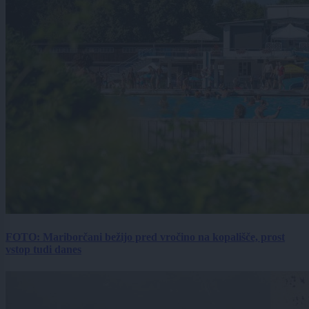
FOTO: Mariborčani bežijo pred vročino na kopališče, prost
vstop tudi danes