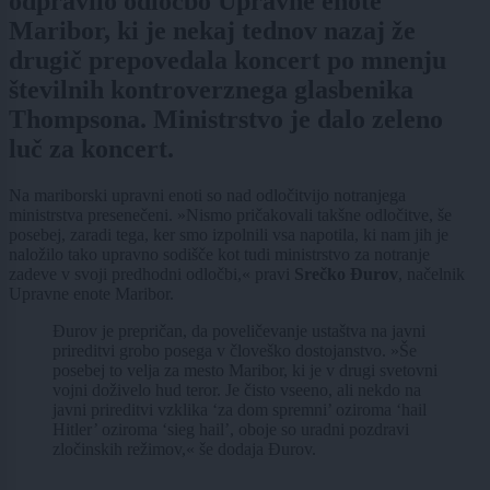
odpravilo odločbo Upravne enote
Maribor, ki je nekaj tednov nazaj že
drugič prepovedala koncert po mnenju
številnih kontroverznega glasbenika
Thompsona. Ministrstvo je dalo zeleno
luč za koncert.
Na mariborski upravni enoti so nad odločitvijo notranjega
ministrstva presenečeni. »Nismo pričakovali takšne odločitve, še
posebej, zaradi tega, ker smo izpolnili vsa napotila, ki nam jih je
naložilo tako upravno sodišče kot tudi ministrstvo za notranje
zadeve v svoji predhodni odločbi,« pravi
Srečko Đurov
, načelnik
Upravne enote Maribor.
Đurov je prepričan, da poveličevanje ustaštva na javni
prireditvi grobo posega v človeško dostojanstvo. »Še
posebej to velja za mesto Maribor, ki je v drugi svetovni
vojni doživelo hud teror. Je čisto vseeno, ali nekdo na
javni prireditvi vzklika ‘za dom spremni’ oziroma ‘hail
Hitler’ oziroma ‘sieg hail’, oboje so uradni pozdravi
zločinskih režimov,« še dodaja Đurov.