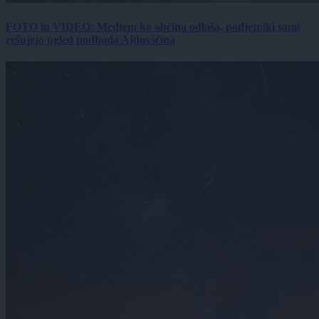
FOTO in VIDEO: Medtem ko občina odlaša, podjetniki sami
rešujejo ugled podhoda Ajdovščina