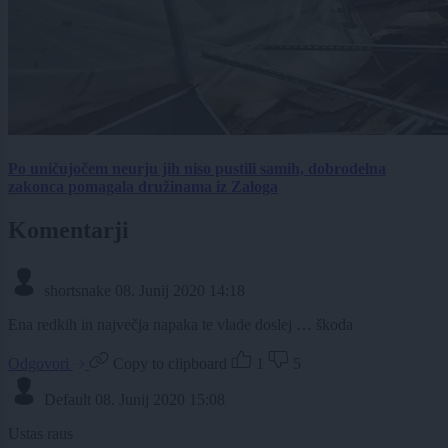
Po uničujočem neurju jih niso pustili samih, dobrodelna
zakonca pomagala družinama iz Zaloga
Komentarji
shortsnake
08. Junij 2020 14:18
Ena redkih in največja napaka te vlade doslej … škoda
Odgovori
Copy to clipboard
1
5
Default
08. Junij 2020 15:08
Ustas raus