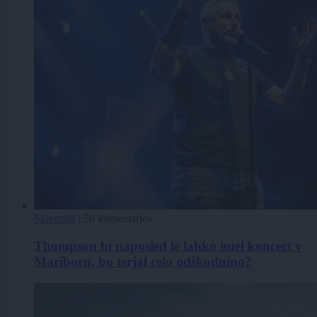
Slovenija
|
56 komentarjev
Thompson bi naposled le lahko imel koncert v
Mariboru, bo terjal celo odškodnino?