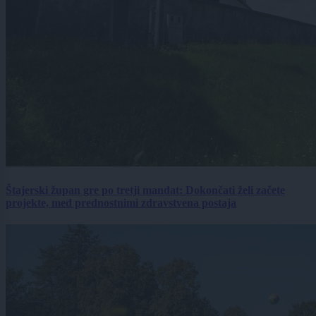
Štajerski župan gre po tretji mandat: Dokončati želi začete
projekte, med prednostnimi zdravstvena postaja