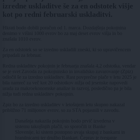
izredne uskladitve še za en odstotek višje
kot po redni februarski uskladitvi.
Hkrati bodo dobili poračun od 1. marca. Dozdajšnja pokojnina
denimo v višini 1000 evrov bo za maj deset evrov višja in bo
znašala 1010 evrov.
Za en odstotek so se izredno uskladili zneski, ki so upravičencem
pripadali za februar.
Redna uskladitev pokojnin je februarja znašala 4,2 odstotka, vendar
se je svet Zavoda za pokojninsko in invalidsko zavarovanje (Zpiz)
odločil še za izredno uskladitev. Rast povprečne plače v letu 2025 je
bila namreč za več kot 20 odstotkov nižja od jesenske napovedi
urada za makroekonomske analize in razvoj, posledično pa je bila
nižja tudi redna uskladitev pokojnin.
Zpiz bo za izredno uskladitev v letošnjem letu skupno nakazal
približno 71 milijonov evrov, so za STA pojasnili v zavodu.
Današnja nakazila pokojnin bodo prvič izvedena v
sistemu takojšnjih plačil, so sporočili iz Banke
Slovenije, ki sistem postopno uvaja skupaj z bankami in
hranilnicami ter družbo Bankart. Čeprav je tveganje