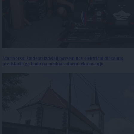
Mariborski študenti izdelali povsem nov električni dirkalnik,
predstavili ga bodo na mednarodnem tekmovanju