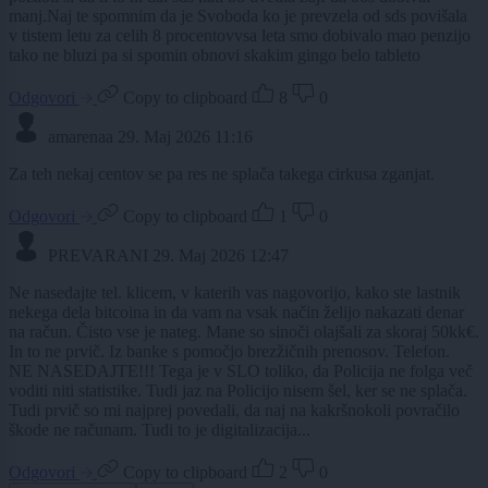
manj.Naj te spomnim da je Svoboda ko je prevzela od sds povišala
v tistem letu za celih 8 procentovvsa leta smo dobivalo mao penzijo
tako ne bluzi pa si spomin obnovi skakim gingo belo tableto
Odgovori
Copy to clipboard
8
0
amarenaa
29. Maj 2026 11:16
Za teh nekaj centov se pa res ne splača takega cirkusa zganjat.
Odgovori
Copy to clipboard
1
0
PREVARANI
29. Maj 2026 12:47
Ne nasedajte tel. klicem, v katerih vas nagovorijo, kako ste lastnik
nekega dela bitcoina in da vam na vsak način želijo nakazati denar
na račun. Čisto vse je nateg. Mane so sinoči olajšali za skoraj 50kk€.
In to ne prvič. Iz banke s pomočjo brezžičnih prenosov. Telefon.
NE NASEDAJTE!!! Tega je v SLO toliko, da Policija ne folga več
voditi niti statistike. Tudi jaz na Policijo nisem šel, ker se ne splača.
Tudi prvič so mi najprej povedali, da naj na kakršnokoli povračilo
škode ne računam. Tudi to je digitalizacija...
Odgovori
Copy to clipboard
2
0