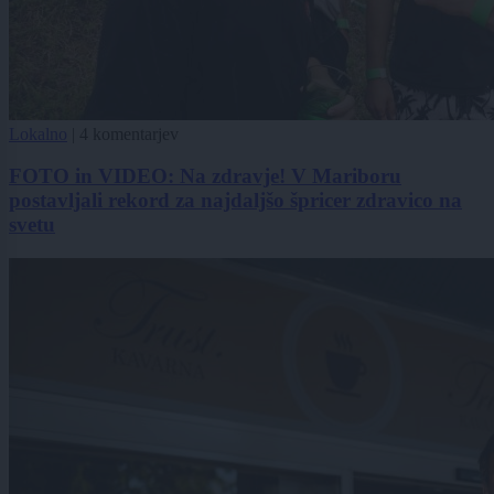
Lokalno
|
4 komentarjev
FOTO in VIDEO: Na zdravje! V Mariboru
postavljali rekord za najdaljšo špricer zdravico na
svetu