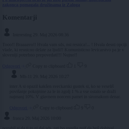
zakonca pomagala družinama iz Zaloga
Komentarji
Interesting
29. Maj 2026 08:36
Tooo!! Braaaavo!! Hvala vam sds, nsi resnica!... ! Hvala desni opciji
vlade, ki resnicno delate za ljudi!! Komunisticno levicarstvo pa je v
sloveniji potrebno prepovedati!!! Nujno!!
Odgovori
Copy to clipboard
1
9
Mb-11
29. Maj 2026 10:27
inter A si opazil kakšen sveckarski gustek si, ko se veseliš
povišanje pokojnine za le in zgolj 1 % a vse ostalo se draži
najmanj 10%. V glavnem norcem pamet in siromakom denar.
Odgovori
Copy to clipboard
9
0
franca
29. Maj 2026 10:00
pozabil si da ti to ni dal sds ,tati bo uvedla zujf da boš dobival