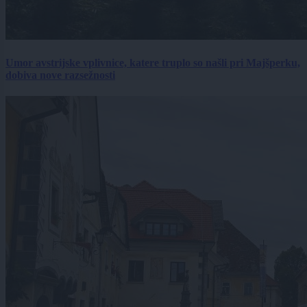
Umor avstrijske vplivnice, katere truplo so našli pri Majšperku,
dobiva nove razsežnosti