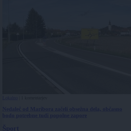
Lokalno
|
1 komentarjev
Nedaleč od Maribora začeli obsežna dela, občasno
bodo potrebne tudi popolne zapore
Šport