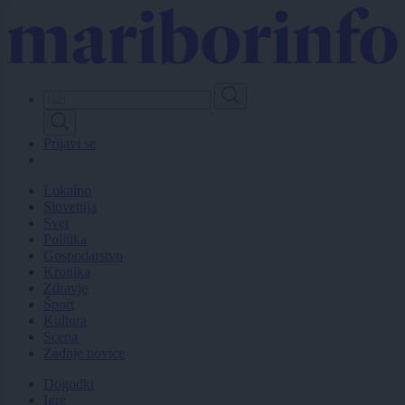
Skip
to
main
content
Prijavi se
Lokalno
Slovenija
Svet
Politika
Gospodarstvo
Kronika
Zdravje
Šport
Kultura
Scena
Zadnje novice
Dogodki
Igre