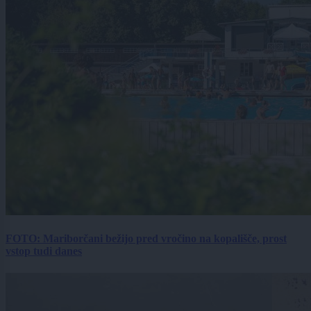
FOTO: Mariborčani bežijo pred vročino na kopališče, prost
vstop tudi danes