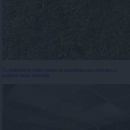
To Dolenjce še vedno razburja, lastnikom psov zdaj znova
pošiljajo jasno sporočilo