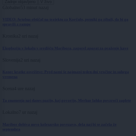
Zadnje objavljeno
V živo
Globalno
53 minut nazaj
VIDEO: Avtobus obtičal na trajektu za Korčulo, potniki ga zibali, da bi ga
spravili z rampe
Kronika
2 uri nazaj
Eksplozija v lokalu v središču Maribora, zagorel aparat za praženje kave
Slovenija
2 uri nazaj
Konec kratke osvežitve: Pred nami še najmanj teden dni vročine in suhega
vremena
Scena
4 ure nazaj
Ta znamenja naj danes pazijo, kaj govorijo, Merkur lahko povzroči zaplete
Lokalno
7 ur nazaj
Maribor dobiva novo kolesarsko povezavo, dela naj bi se začela že
septembra