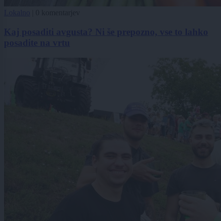
Lokalno
|
0 komentarjev
Kaj posaditi avgusta? Ni še prepozno, vse to lahko
posadite na vrtu