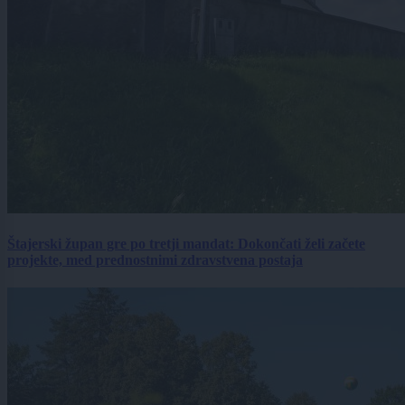
Štajerski župan gre po tretji mandat: Dokončati želi začete
projekte, med prednostnimi zdravstvena postaja