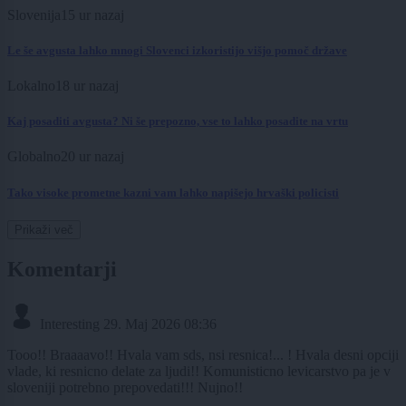
Slovenija
15 ur nazaj
Le še avgusta lahko mnogi Slovenci izkoristijo višjo pomoč države
Lokalno
18 ur nazaj
Kaj posaditi avgusta? Ni še prepozno, vse to lahko posadite na vrtu
Globalno
20 ur nazaj
Tako visoke prometne kazni vam lahko napišejo hrvaški policisti
Prikaži več
Komentarji
Interesting
29. Maj 2026 08:36
Tooo!! Braaaavo!! Hvala vam sds, nsi resnica!... ! Hvala desni opciji
vlade, ki resnicno delate za ljudi!! Komunisticno levicarstvo pa je v
sloveniji potrebno prepovedati!!! Nujno!!