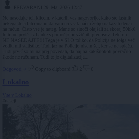
PREVARANI
29. Maj 2026 12:47
Ne nasedajte tel. klicem, v katerih vas nagovorijo, kako ste lastnik
nekega dela bitcoina in da vam na vsak način želijo nakazati denar
na račun. Čisto vse je nateg. Mane so sinoči olajšali za skoraj 50kk€.
In to ne prvič. Iz banke s pomočjo brezžičnih prenosov. Telefon.
NE NASEDAJTE!!! Tega je v SLO toliko, da Policija ne folga več
voditi niti statistike. Tudi jaz na Policijo nisem šel, ker se ne splača.
Tudi prvič so mi najprej povedali, da naj na kakršnokoli povračilo
škode ne računam. Tudi to je digitalizacija...
Odgovori
Copy to clipboard
2
0
Lokalno
Vse v Lokalno
#naseji