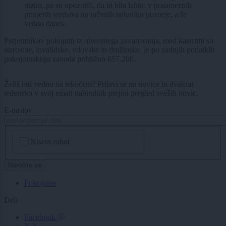
nizko, pa so opozorili, da bi bila lahko v posameznih
primerih sredstva na računih nekoliko pozneje, a še
vedno danes.
Prejemnikov pokojnin iz obveznega zavarovanja, med katerimi so
starostne, invalidske, vdovske in družinske, je po zadnjih podatkih
pokojninskega zavoda približno 657.200.
Želiš biti vedno na tekočem? Prijavi se na novice in dvakrat
tedensko v svoj email nabiralnik prejmi pregled svežih novic.
E-naslov
CAPTCHA
Nisem robot
Naročite se
Pokojnine
Deli
Facebook