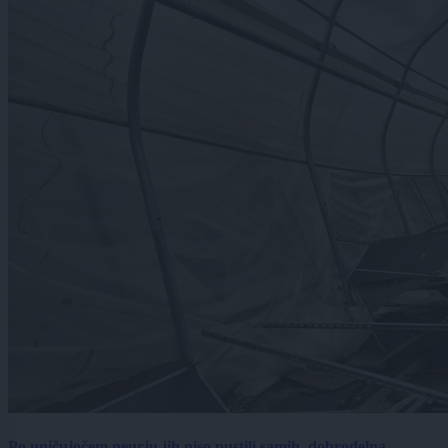
Po uničujočem neurju jih niso pustili samih, dobrodelna