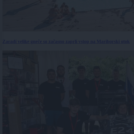
Zaradi velike gneče so začasno zaprli vstop na Mariborski otok