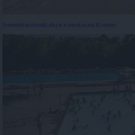
Avtomobil na Koroški ulici se je segrel na kar 85 stopinj