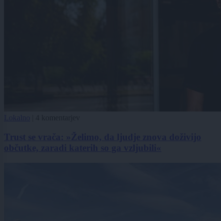
Lokalno
|
4 komentarjev
Trust se vrača: »Želimo, da ljudje znova doživijo
občutke, zaradi katerih so ga vzljubili«