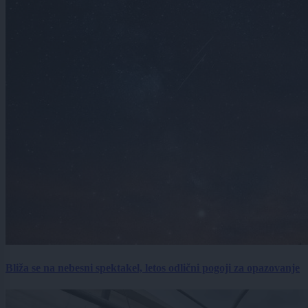
Bliža se na nebesni spektakel, letos odlični pogoji za opazovanje