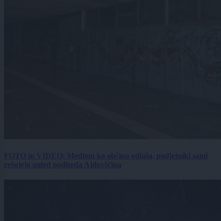
FOTO in VIDEO: Medtem ko občina odlaša, podjetniki sami
rešujejo ugled podhoda Ajdovščina