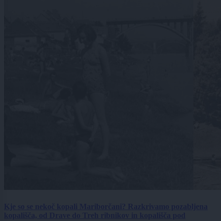
Kje so se nekoč kopali Mariborčani? Razkrivamo pozabljena
kopališča, od Drave do Treh ribnikov in kopališča pod