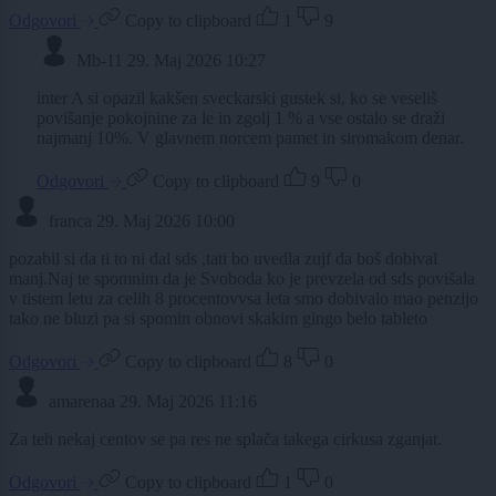
Odgovori
Copy to clipboard
1
9
Mb-11
29. Maj 2026 10:27
inter A si opazil kakšen sveckarski gustek si, ko se veseliš
povišanje pokojnine za le in zgolj 1 % a vse ostalo se draži
najmanj 10%. V glavnem norcem pamet in siromakom denar.
Odgovori
Copy to clipboard
9
0
franca
29. Maj 2026 10:00
pozabil si da ti to ni dal sds ,tati bo uvedla zujf da boš dobival
manj.Naj te spomnim da je Svoboda ko je prevzela od sds povišala
v tistem letu za celih 8 procentovvsa leta smo dobivalo mao penzijo
tako ne bluzi pa si spomin obnovi skakim gingo belo tableto
Odgovori
Copy to clipboard
8
0
amarenaa
29. Maj 2026 11:16
Za teh nekaj centov se pa res ne splača takega cirkusa zganjat.
Odgovori
Copy to clipboard
1
0