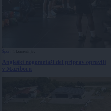
Šport
|
1 komentarjev
Angleški nogometaši del priprav opravili
v Mariboru