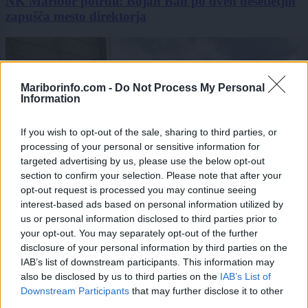
NK Maribor potrdil: Bojan Ban po dveh desetletjih
zapušča mesto direktorja
Mariborinfo.com -
Do Not Process My Personal
Information
If you wish to opt-out of the sale, sharing to third parties, or
processing of your personal or sensitive information for
targeted advertising by us, please use the below opt-out
section to confirm your selection. Please note that after your
opt-out request is processed you may continue seeing
interest-based ads based on personal information utilized by
us or personal information disclosed to third parties prior to
your opt-out. You may separately opt-out of the further
disclosure of your personal information by third parties on the
IAB’s list of downstream participants. This information may
also be disclosed by us to third parties on the
IAB’s List of
Prijavi se na cajtng
Downstream Participants
that may further disclose it to other
third parties.