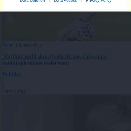
Data Deletion
Data Access
Privacy Policy
Šport
|
1 komentarjev
Maribor vodil skoraj celo tekmo, Celje pa v
izdihljajih tekme rešilo remi
Politika
#OBTOŽBE