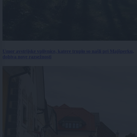
Umor avstrijske vplivnice, katere truplo so našli pri Majšperku,
dobiva nove razsežnosti