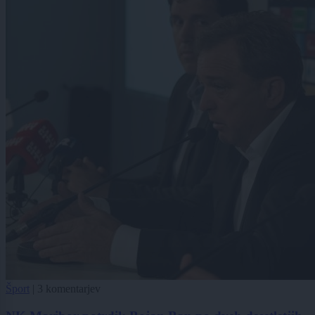
Šport
|
3 komentarjev