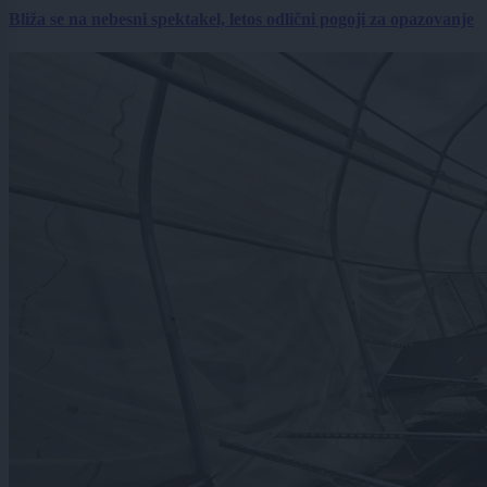
Bliža se na nebesni spektakel, letos odlični pogoji za opazovanje