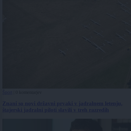
Šport
|
0 komentarjev
Znani so novi državni prvaki v jadralnem letenju,
štajerski jadralni piloti slavili v treh razredih