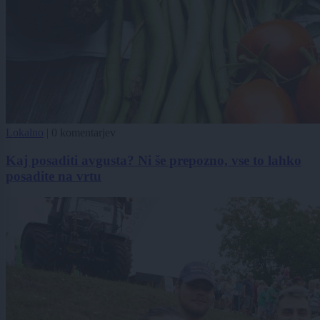
Lokalno
|
0 komentarjev
Kaj posaditi avgusta? Ni še prepozno, vse to lahko
posadite na vrtu