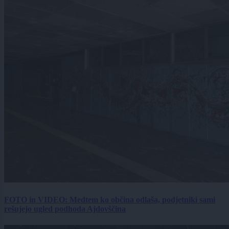
FOTO in VIDEO: Medtem ko občina odlaša, podjetniki sami
rešujejo ugled podhoda Ajdovščina