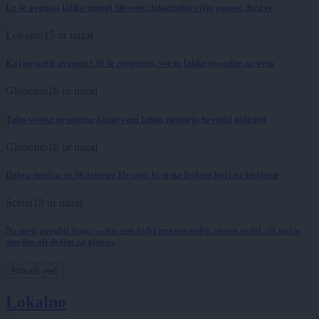
Le še avgusta lahko mnogi Slovenci izkoristijo višjo pomoč države
Lokalno
15 ur nazaj
Kaj posaditi avgusta? Ni še prepozno, vse to lahko posadite na vrtu
Globalno
18 ur nazaj
Tako visoke prometne kazni vam lahko napišejo hrvaški policisti
Globalno
18 ur nazaj
Dobra novica za 38-letnega Hrvata, ki se na Irskem bori za življenje
Scena
18 ur nazaj
Na meji pozabil ženo: »»Ko sem videl prazen sedež, nisem vedel, ali naj se
smejim ali držim za glavo«
Prikaži več
Lokalno