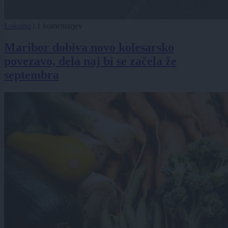
Lokalno
|
1 komentarjev
Maribor dobiva novo kolesarsko
povezavo, dela naj bi se začela že
septembra