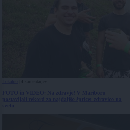
Lokalno
|
4 komentarjev
FOTO in VIDEO: Na zdravje! V Mariboru
postavljali rekord za najdaljšo špricer zdravico na
svetu