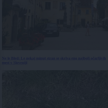
Ne le Bled: Le nekaj minut stran se skriva eno najbolj očarljivih
mest v Sloveniji