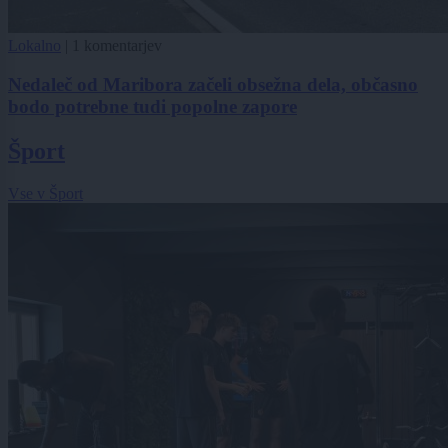
Lokalno
|
1 komentarjev
Nedaleč od Maribora začeli obsežna dela, občasno
bodo potrebne tudi popolne zapore
Šport
Vse v Šport