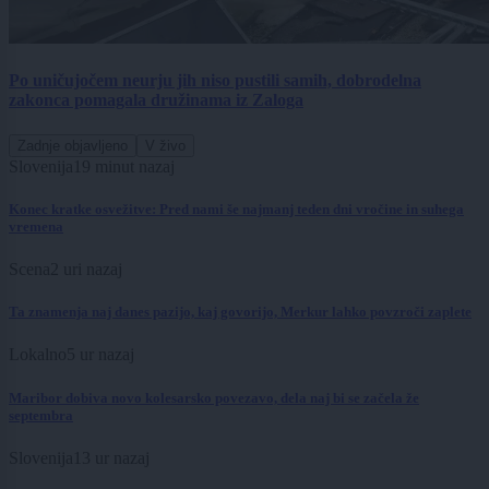
Po uničujočem neurju jih niso pustili samih, dobrodelna
zakonca pomagala družinama iz Zaloga
Zadnje objavljeno
V živo
Slovenija
19 minut nazaj
Konec kratke osvežitve: Pred nami še najmanj teden dni vročine in suhega
vremena
Scena
2 uri nazaj
Ta znamenja naj danes pazijo, kaj govorijo, Merkur lahko povzroči zaplete
Lokalno
5 ur nazaj
Maribor dobiva novo kolesarsko povezavo, dela naj bi se začela že
septembra
Slovenija
13 ur nazaj