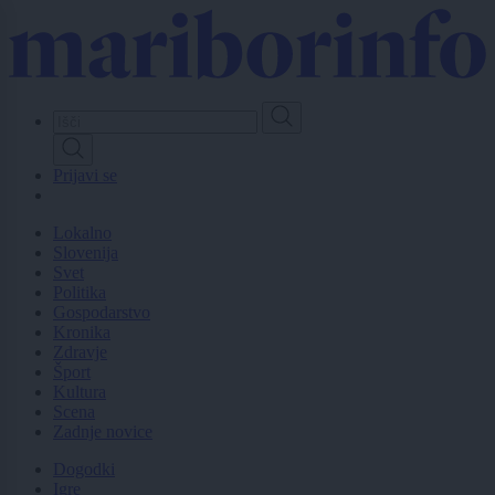
Skip
to
main
content
Prijavi se
Lokalno
Slovenija
Svet
Politika
Gospodarstvo
Kronika
Zdravje
Šport
Kultura
Scena
Zadnje novice
Dogodki
Igre