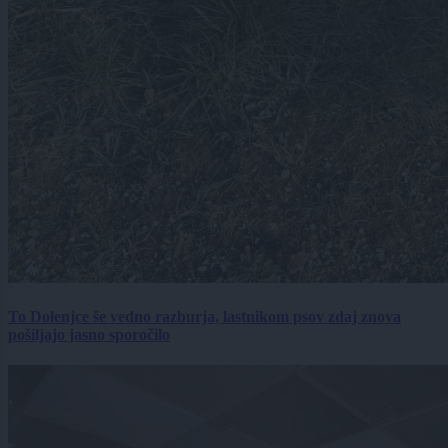
To Dolenjce še vedno razburja, lastnikom psov zdaj znova
pošiljajo jasno sporočilo