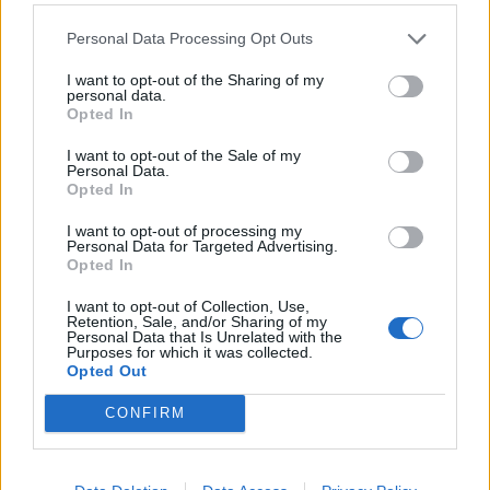
Personal Data Processing Opt Outs
Šport
|
3 komentarjev
I want to opt-out of the Sharing of my
personal data.
NK Maribor ob obletnici smrti mladih nogometašev:
Opted In
»Težko je verjeti, da je minilo že deset let.«
I want to opt-out of the Sale of my
Personal Data.
Opted In
I want to opt-out of processing my
Personal Data for Targeted Advertising.
Opted In
I want to opt-out of Collection, Use,
Retention, Sale, and/or Sharing of my
Personal Data that Is Unrelated with the
Purposes for which it was collected.
Opted Out
CONFIRM