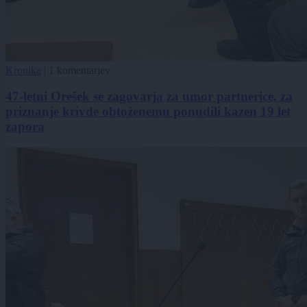
Kronika
|
1 komentarjev
47-letni Orešek se zagovarja za umor partnerice, za
priznanje krivde obtoženemu ponudili kazen 19 let
zapora