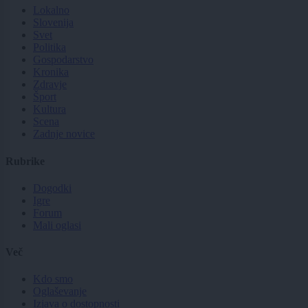
Lokalno
Slovenija
Svet
Politika
Gospodarstvo
Kronika
Zdravje
Šport
Kultura
Scena
Zadnje novice
Rubrike
Dogodki
Igre
Forum
Mali oglasi
Več
Kdo smo
Oglaševanje
Izjava o dostopnosti