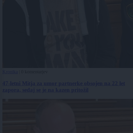
Kronika
|
0 komentarjev
47-letni Mitja za umor partnerke obsojen na 22 let
zapora, sedaj se je na kazen pritožil