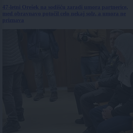
47-letni Orešek na sodišču zaradi umora partnerice,
med obravnavo potočil celo nekaj solz, a umora ne
priznava