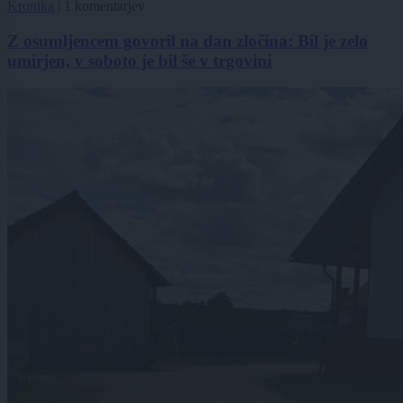
Kronika
|
1 komentarjev
Z osumljencem govoril na dan zločina: Bil je zelo
umirjen, v soboto je bil še v trgovini