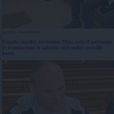
Kronika
|
9 komentarjev
Pritožba morilca zavrnjena: Mitja zadavil partnerko
in jo nezavestno še zabodel, višje sodišče potrdilo
kazen