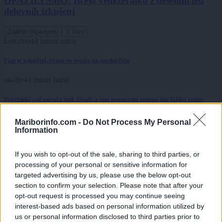
OPAZILI SMO: Iščejo vedeževalko z desetimi leti
delovnih izkušenj
Zadnje objavljeno
V živo
Lokalno
43 minut nazaj
Fiat je odpeljal, vrata so ostala na parkirišču
okolje
43 minut nazaj
Vročinski val ogroža tudi živali, z eno preprosto potezo jim lahko rešite
življenje
Mariborinfo.com -
Do Not Process My Personal
Lokalno
43 minut nazaj
Information
Hrupni skuterji jezijo prebivalce Studencev: Mladi s predelanimi mopedi
If you wish to opt-out of the sale, sharing to third parties, or
divjajo po mestu, ob prihodu policije zbežijo
processing of your personal or sensitive information for
Slovenija
8 ur nazaj
targeted advertising by us, please use the below opt-out
section to confirm your selection. Please note that after your
Nevarna napaka v vročini: Odeja čez voziček lahko ogrozi dojenčka
opt-out request is processed you may continue seeing
interest-based ads based on personal information utilized by
Slovenija
8 ur nazaj
us or personal information disclosed to third parties prior to