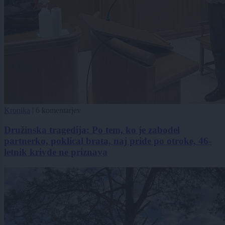
Kronika
|
6 komentarjev
Družinska tragedija: Po tem, ko je zabodel
partnerko, poklical brata, naj pride po otroke, 46-
letnik krivde ne priznava