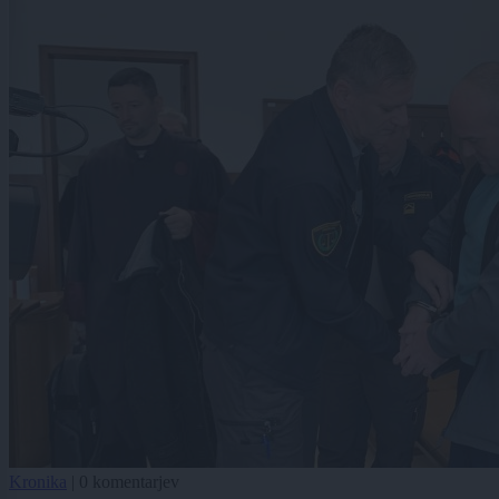
Kronika
|
0 komentarjev