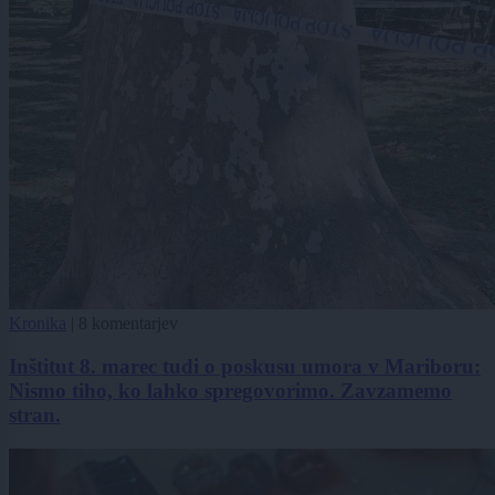
Kronika
|
8 komentarjev
Inštitut 8. marec tudi o poskusu umora v Mariboru:
Nismo tiho, ko lahko spregovorimo. Zavzamemo
stran.