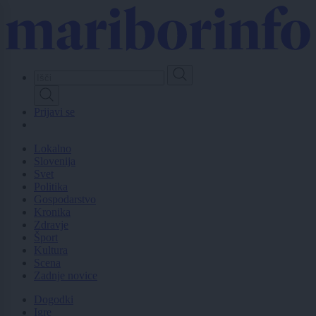
Skip
to
main
content
Prijavi se
Lokalno
Slovenija
Svet
Politika
Gospodarstvo
Kronika
Zdravje
Šport
Kultura
Scena
Zadnje novice
Dogodki
Igre