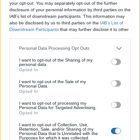
your opt-out. You may separately opt-out of the further
Govori se o ustavni obtožbi predsednice, v primeru odsotnosti bi jo
disclosure of your personal information by third parties on the
nadomestil Stevanović
IAB’s list of downstream participants. This information may
also be disclosed by us to third parties on the
IAB’s List of
Slovenija
9 ur nazaj
Prijavi se na cajtng
Downstream Participants
that may further disclose it to other
Tako vroče je bilo danes na Štajerskem, temperature nevarno blizu 40
third parties.
stopinj
Personal Data Processing Opt Outs
Scena
10 ur nazaj
I want to opt-out of the Sharing of my
personal data.
Že tako je vroče, Natalija Verboten pa še dodatno dviguje temperaturo
Opted In
Kronika
11 ur nazaj
I want to opt-out of the Sale of my
Personal Data.
FOTO in VIDEO: Huda nesreča v Pesnici, eno osebo odpeljali v UKC
Opted In
Maribor
I want to opt-out of processing my
Personal Data for Targeted Advertising.
Prikaži več
Opted In
Želiš biti vedno na tekočem? Prijavi se na novice in dvakrat
tedensko v svoj email nabiralnik prejmi pregled svežih novic.
I want to opt-out of Collection, Use,
Retention, Sale, and/or Sharing of my
Personal Data that Is Unrelated with the
E-naslov
Purposes for which it was collected.