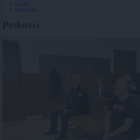
Forum
Mali oglasi
Peskovci