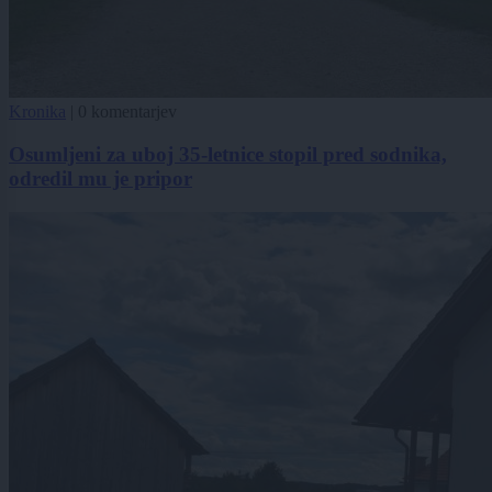
Kronika
|
0 komentarjev
Osumljeni za uboj 35-letnice stopil pred sodnika,
odredil mu je pripor