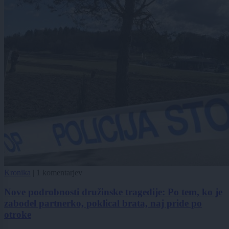
Kronika
|
1 komentarjev
Nove podrobnosti družinske tragedije: Po tem, ko je
zabodel partnerko, poklical brata, naj pride po
otroke