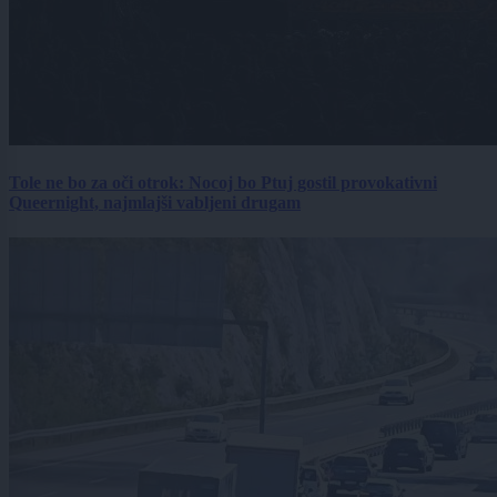
Tole ne bo za oči otrok: Nocoj bo Ptuj gostil provokativni
Queernight, najmlajši vabljeni drugam