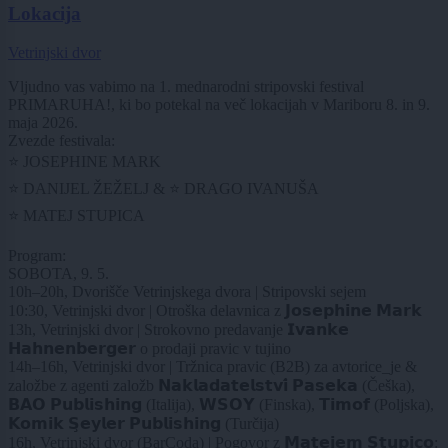
Lokacija
Vetrinjski dvor
Vljudno vas vabimo na 1. mednarodni stripovski festival
PRIMARUHA!, ki bo potekal na več lokacijah v Mariboru 8. in 9.
maja 2026.
Zvezde festivala:
⭐ JOSEPHINE MARK
⭐ DANIJEL ŽEŽELJ & ⭐ DRAGO IVANUŠA
⭐ MATEJ STUPICA
Program:
SOBOTA, 9. 5.
10h–20h, Dvorišče Vetrinjskega dvora | Stripovski sejem
10:30, Vetrinjski dvor | Otroška delavnica z 𝗝𝗼𝘀𝗲𝗽𝗵𝗶𝗻𝗲 𝗠𝗮𝗿𝗸
13h, Vetrinjski dvor | Strokovno predavanje 𝗜𝘃𝗮𝗻𝗸𝗲
𝗛𝗮𝗵𝗻𝗲𝗻𝗯𝗲𝗿𝗴𝗲𝗿 o prodaji pravic v tujino
14h–16h, Vetrinjski dvor | Tržnica pravic (B2B) za avtorice_je &
založbe z agenti založb 𝗡𝗮𝗸𝗹𝗮𝗱𝗮𝘁𝗲𝗹𝘀𝘁𝘃𝗶́ 𝗣𝗮𝘀𝗲𝗸𝗮 (Češka),
𝗕𝗔𝗢 𝗣𝘂𝗯𝗹𝗶𝘀𝗵𝗶𝗻𝗴 (Italija), 𝗪𝗦𝗢𝗬 (Finska), 𝗧𝗶𝗺𝗼𝗳 (Poljska),
𝗞𝗼𝗺𝗶𝗸 𝗦̧𝗲𝘆𝗹𝗲𝗿 𝗣𝘂𝗯𝗹𝗶𝘀𝗵𝗶𝗻𝗴 (Turčija)
16h, Vetrinjski dvor (BarCoda) | Pogovor z 𝗠𝗮𝘁𝗲𝗷𝗲𝗺 𝗦𝘁𝘂𝗽𝗶𝗰𝗼: