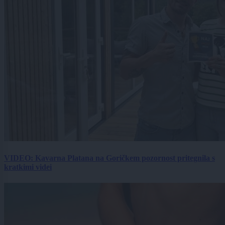
VIDEO: Kavarna Platana na Goričkem pozornost pritegnila s
kratkimi videi