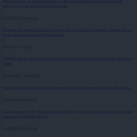
Maribor vabi na razgiban konec tedna z glasbeno nostalgijo, koncerti,
zdravico in ustvarjalnim dogajanjem
Lokalno
6 ur nazaj
Mariborski študenti izdelali povsem nov električni dirkalnik, predstavili ga
bodo na mednarodnem tekmovanju
Scena
7 ur nazaj
VIDEO: Gliste znova v akciji, skrivnostna in odštekana dvojica predstavlja
Gobe
Slovenija
7 ur nazaj
Vročinski val dosegel vrhunec: preverite, koliko stopinj je bilo v Mariboru
Lokalno
8 ur nazaj
Vsaka pomoč šteje: Mama samohranilka s tremi otroki potrebuje pomoč pri
nakupu šolskih potrebščin
Lokalno
9 ur nazaj