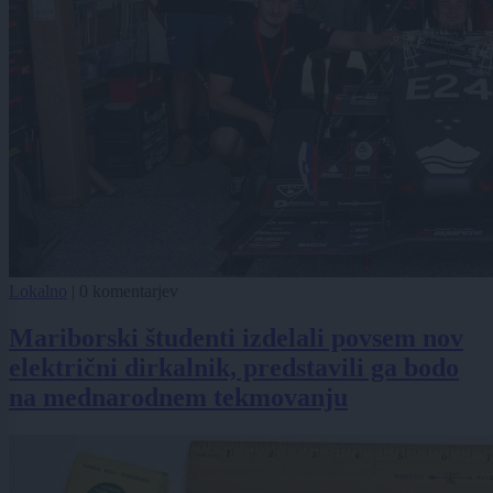
Lokalno
|
0 komentarjev
Mariborski študenti izdelali povsem nov
električni dirkalnik, predstavili ga bodo
na mednarodnem tekmovanju