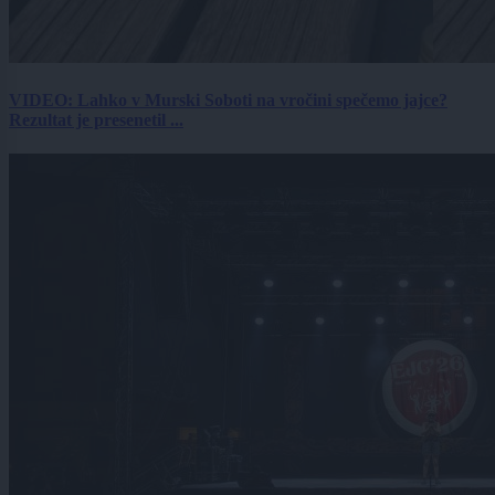
VIDEO: Lahko v Murski Soboti na vročini spečemo jajce?
Rezultat je presenetil ...