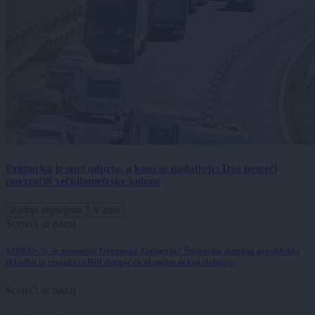
Primorka je spet odprta, a kaos se nadaljuje: Dve nesreči
povzročili večkilometrske kolone
Zadnje objavljeno
V živo
Scena
5 ur nazaj
VIDEO: Se še spomnite Groznega Gašperja? Štajerska skupina preoblekla
skladbo iz risanke: »Biti drugačen ni nujno nekaj slabega«
Scena
5 ur nazaj