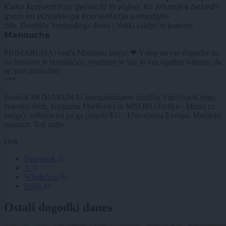
𝘒𝘢𝘬𝘰 𝘬𝘰𝘮𝘦𝘯𝘵𝘪𝘳𝘢𝘵𝘪 𝘨𝘦𝘯𝘰𝘤𝘪𝘥 𝘪𝘯 𝘷𝘰𝘫𝘯𝘰, 𝘬𝘰 𝘻𝘮𝘢𝘯𝘫𝘬𝘢 𝘣𝘦𝘴𝘦𝘥?
(𝘱𝘰𝘮𝘦𝘯 𝘷𝘪𝘻𝘶𝘢𝘭𝘯𝘦𝘨𝘢 𝘬𝘰𝘮𝘦𝘯𝘵𝘢𝘳𝘫𝘢 𝘷 𝘮𝘦𝘥𝘪𝘫𝘪𝘩)
20h, Dvorišče Vetrinjskega dvora | Veliki zaključni koncert:
𝗠𝗮𝗻𝗼𝘂𝗰𝗵𝗲
PRIMARUHA! vrača Mariboru lisico! ❤ Vstop na vse dogodke in
na razstavo je brezplačen, veselimo se vas in vas vljudno vabimo, da
se nam pridružite!
***
Festival PRIMARUHA! soorganiziramo založba VigeVageKnjige,
Narodni dom, knjigarna Mariborka in MNOM (Trafika - Muzej za
enega), sofinancira pa ga projekt EU - Ustvarjalna Evropa. Medijski
sponzor: Toti radio.
Deli
Facebook
X
WhatsApp
Pošlji
Ostali dogodki danes