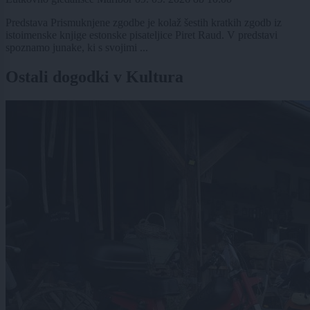
Predstava Prismuknjene zgodbe je kolaž šestih kratkih zgodb iz
istoimenske knjige estonske pisateljice Piret Raud. V predstavi
spoznamo junake, ki s svojimi ...
Ostali dogodki v Kultura