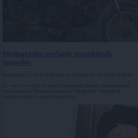
Mednarodno srečanje starodobnih
mopedov
Bolehnečici 11, 9244 Sveti Jurij ob Ščavnici
10. 05. 2026
ob
08:00
Če vam srce zaigra ob zvoku dvotaktnega motorja, ta dogodek ne
smete zamuditi! Razstava mopedov, vožnja med vinogradi in
tehnični kotiček za prave poznavalce ...