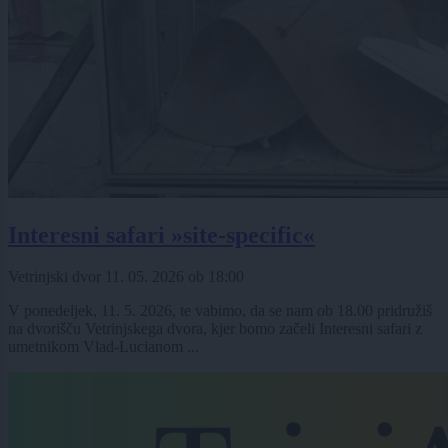
Interesni safari »site-specific«
Vetrinjski dvor
11. 05. 2026
ob
18:00
V ponedeljek, 11. 5. 2026, te vabimo, da se nam ob 18.00 pridružiš
na dvorišču Vetrinjskega dvora, kjer bomo začeli Interesni safari z
umetnikom Vlad-Lucianom ...