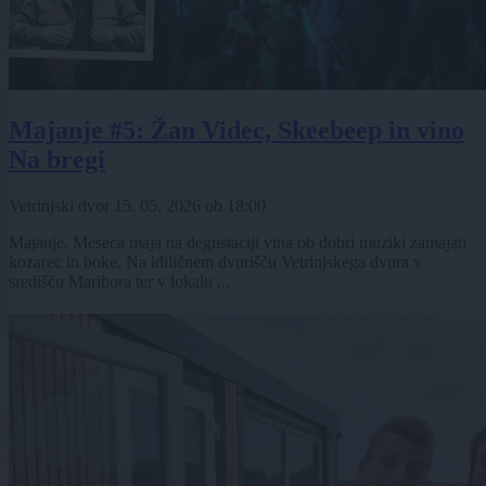
Majanje #5: Žan Videc, Skeebeep in vino
Na bregi
Vetrinjski dvor
15. 05. 2026
ob
18:00
Majanje. Meseca maja na degustaciji vina ob dobri muziki zamajati
kozarec in boke. Na idiličnem dvorišču Vetrinjskega dvora v
središču Maribora ter v lokalu ...