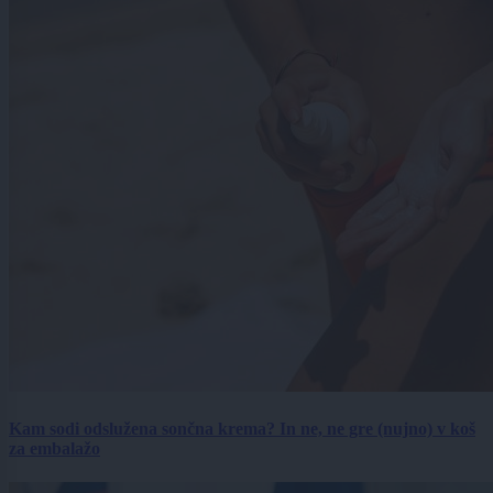
Kam sodi odslužena sončna krema? In ne, ne gre (nujno) v koš
za embalažo