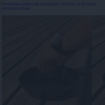
Predsednica odgovorila na ugibanja: Objavila vse tri strani
odpustnega pisma