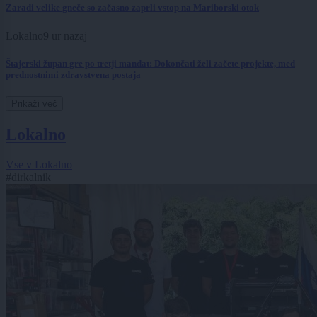
Zaradi velike gneče so začasno zaprli vstop na Mariborski otok
Lokalno
9 ur nazaj
Štajerski župan gre po tretji mandat: Dokončati želi začete projekte, med
prednostnimi zdravstvena postaja
Prikaži več
Lokalno
Vse v Lokalno
#dirkalnik