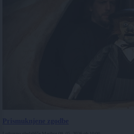
Prismuknjene zgodbe
Lutkovno gledališče Maribor
09. 05. 2026
ob
10:00