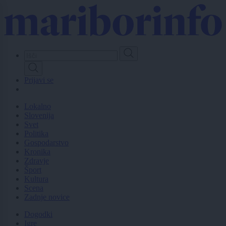
Skip
to
main
content
Prijavi se
Lokalno
Slovenija
Svet
Politika
Gospodarstvo
Kronika
Zdravje
Šport
Kultura
Scena
Zadnje novice
Dogodki
Igre