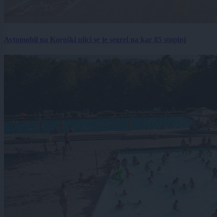
Avtomobil na Koroški ulici se je segrel na kar 85 stopinj