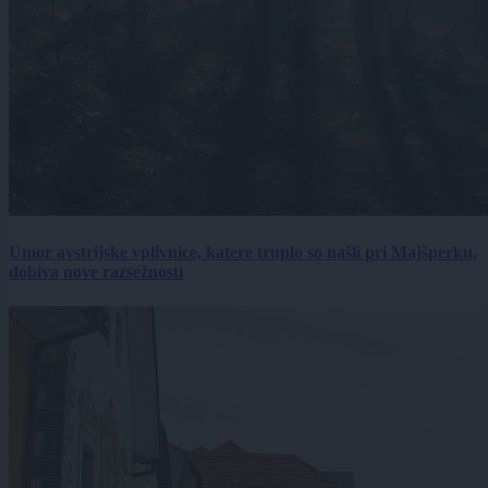
Umor avstrijske vplivnice, katere truplo so našli pri Majšperku,
dobiva nove razsežnosti