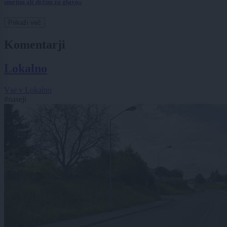
smejim ali držim za glavo«
Prikaži več
Komentarji
Lokalno
Vse v Lokalno
#naseji