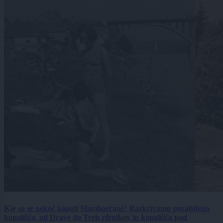
Kje so se nekoč kopali Mariborčani? Razkrivamo pozabljena
kopališča, od Drave do Treh ribnikov in kopališča pod