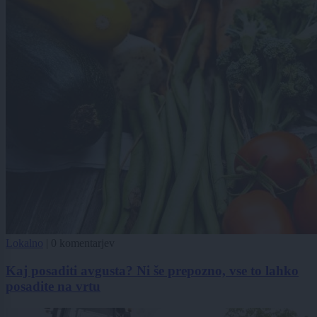
Lokalno
|
0 komentarjev
Kaj posaditi avgusta? Ni še prepozno, vse to lahko
posadite na vrtu