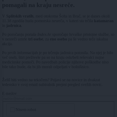
pomagali na kraju nesreče.
V
Splitskih vratih
, med otokoma
Šolta in Brač, se je danes okoli
11.38
zgodila huda pomorska nesreča, v kateri sta trčila
katamaran
in
jadrnica
.
Po poročanju portala
Index.hr
sporočajo hrvaške pristojne službe, so
v nesreči umrle
tri osebe
, za
eno osebo
pa še vedno teče iskalna
akcija.
Po prvih informacijah je po trčenju jadrnica potonila. Na njej je bilo
več oseb, štiri preživele pa so na kraju oskrbeli reševalci nujne
medicinske pomoči. Po navedbah policije njihove poškodbe niso
bile tako hude, da bi jih morali odpeljati v bolnišnico.
Želiš biti vedno na tekočem? Prijavi se na novice in dvakrat
tedensko v svoj email nabiralnik prejmi pregled svežih novic.
E-naslov
CAPTCHA
Nisem robot