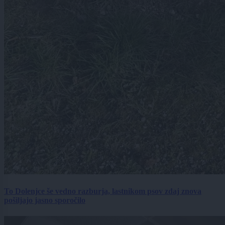
To Dolenjce še vedno razburja, lastnikom psov zdaj znova
pošiljajo jasno sporočilo