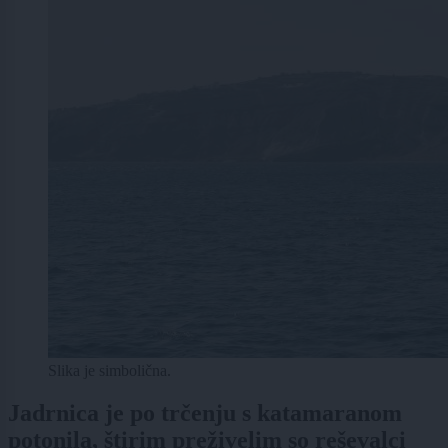
Slika je simbolična.
Jadrnica je po trčenju s katamaranom
potonila, štirim preživelim so reševalci