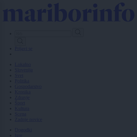
Skip
to
main
content
Prijavi se
Lokalno
Slovenija
Svet
Politika
Gospodarstvo
Kronika
Zdravje
Šport
Kultura
Scena
Zadnje novice
Dogodki
Igre