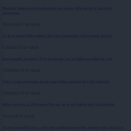
Maribor dobiva novo kolesarsko povezavo, dela naj bi se začela že
septembra
Slovenija
13 ur nazaj
Le še avgusta lahko mnogi Slovenci izkoristijo višjo pomoč države
Lokalno
15 ur nazaj
Kaj posaditi avgusta? Ni še prepozno, vse to lahko posadite na vrtu
Globalno
18 ur nazaj
Tako visoke prometne kazni vam lahko napišejo hrvaški policisti
Globalno
18 ur nazaj
Dobra novica za 38-letnega Hrvata, ki se na Irskem bori za življenje
Scena
18 ur nazaj
Na meji pozabil ženo: »»Ko sem videl prazen sedež, nisem vedel, ali naj se