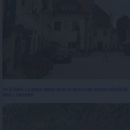
Ne le Bled: Le nekaj minut stran se skriva eno najbolj očarljivih
mest v Sloveniji