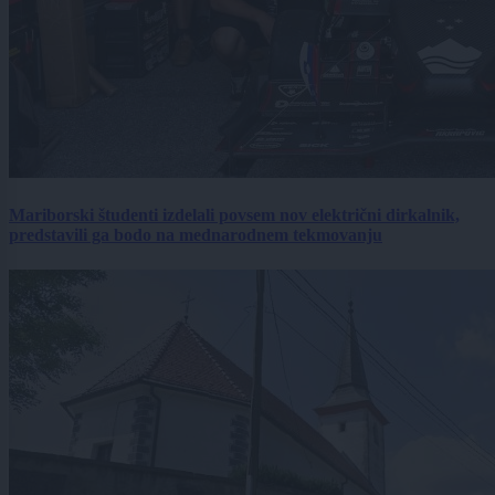
Mariborski študenti izdelali povsem nov električni dirkalnik,
predstavili ga bodo na mednarodnem tekmovanju