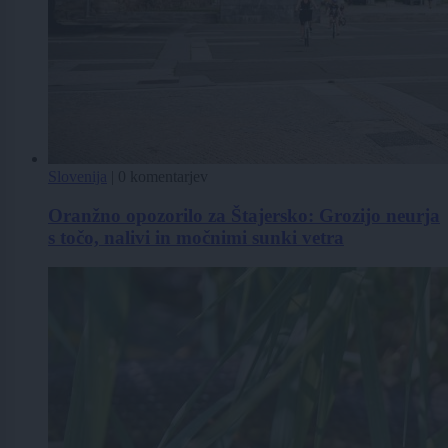
Slovenija
|
0 komentarjev
Oranžno opozorilo za Štajersko: Grozijo neurja
s točo, nalivi in močnimi sunki vetra