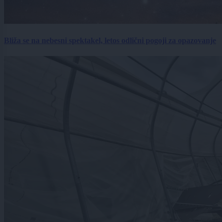
Bliža se na nebesni spektakel, letos odlični pogoji za opazovanje