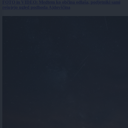
FOTO in VIDEO: Medtem ko občina odlaša, podjetniki sami
rešujejo ugled podhoda Ajdovščina