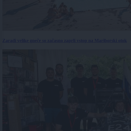
Zaradi velike gneče so začasno zaprli vstop na Mariborski otok