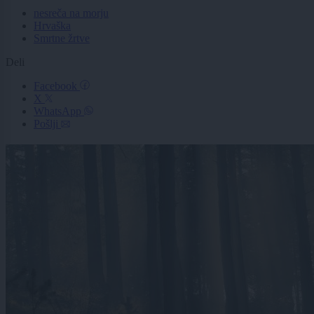
nesreča na morju
Hrvaška
Smrtne žrtve
Deli
Facebook
X
WhatsApp
Pošlji