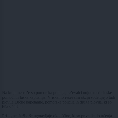
Na kraju nesreče so pomorska policija, reševalci nujne medicinske
pomoči in luška kapitanija. V iskalno-reševalni akciji sodelujejo tudi
plovila Lučke kapetanije, pomorska policija in druga plovila, ki so
bila v bližini.
Pristojne službe še ugotavljajo okoliščine, ki so privedle do trčenja