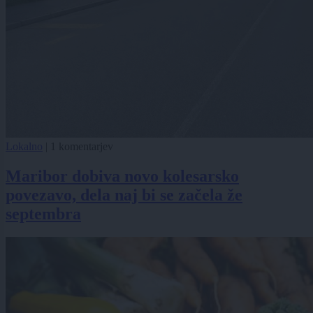
Lokalno
|
1 komentarjev
Maribor dobiva novo kolesarsko
povezavo, dela naj bi se začela že
septembra