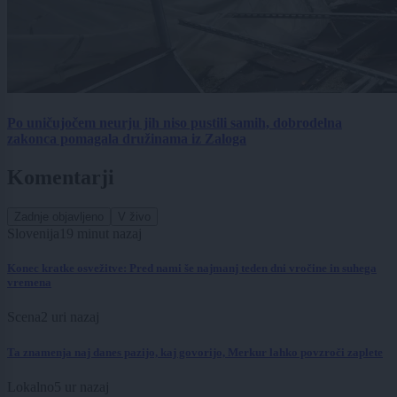
Po uničujočem neurju jih niso pustili samih, dobrodelna
zakonca pomagala družinama iz Zaloga
Komentarji
Zadnje objavljeno
V živo
Slovenija
19 minut nazaj
Konec kratke osvežitve: Pred nami še najmanj teden dni vročine in suhega
vremena
Scena
2 uri nazaj
Ta znamenja naj danes pazijo, kaj govorijo, Merkur lahko povzroči zaplete
Lokalno
5 ur nazaj