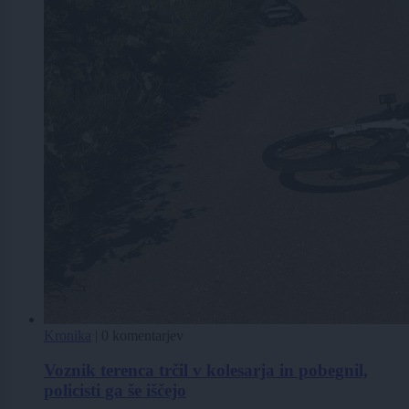
Kronika
|
0 komentarjev
Voznik terenca trčil v kolesarja in pobegnil,
policisti ga še iščejo