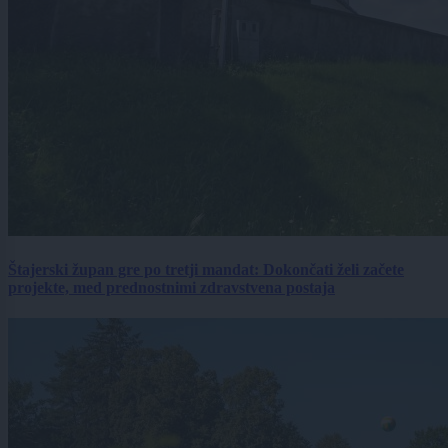
Štajerski župan gre po tretji mandat: Dokončati želi začete
projekte, med prednostnimi zdravstvena postaja