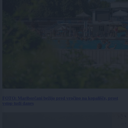
FOTO: Mariborčani bežijo pred vročino na kopališče, prost
vstop tudi danes