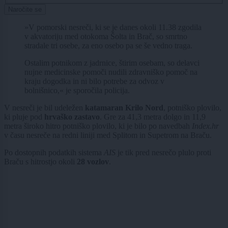
Naročite se
»V pomorski nesreči, ki se je danes okoli 11.38 zgodila
v akvatoriju med otokoma Šolta in Brač, so smrtno
stradale tri osebe, za eno osebo pa se še vedno traga.
Ostalim potnikom z jadrnice, štirim osebam, so delavci
nujne medicinske pomoči nudili zdravniško pomoč na
kraju dogodka in ni bilo potrebe za odvoz v
bolnišnico,« je sporočila policija.
V nesreči je bil udeležen
katamaran Krilo Nord
, potniško plovilo,
ki pluje pod
hrvaško zastavo
. Gre za 41,3 metra dolgo in 11,9
metra široko hitro potniško plovilo, ki je bilo po navedbah
Index.hr
v času nesreče na redni liniji med Splitom in Supetrom na Braču.
Po dostopnih podatkih sistema
AIS
je tik pred nesrečo plulo proti
Braču s hitrostjo okoli
28 vozlov
.