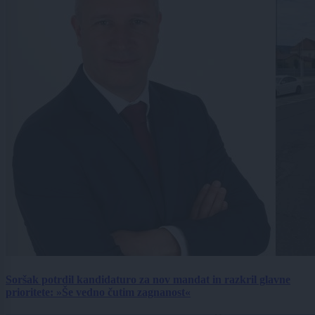
Soršak potrdil kandidaturo za nov mandat in razkril glavne
prioritete: »Še vedno čutim zagnanost«