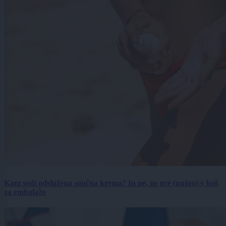
Kam sodi odslužena sončna krema? In ne, ne gre (nujno) v koš
za embalažo