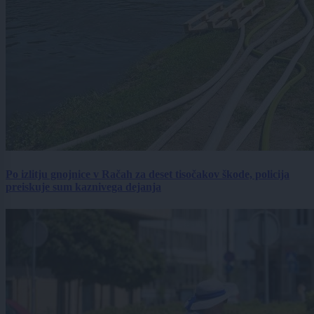
Po izlitju gnojnice v Račah za deset tisočakov škode, policija
preiskuje sum kaznivega dejanja