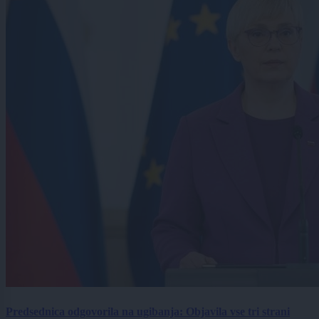
Predsednica odgovorila na ugibanja: Objavila vse tri strani