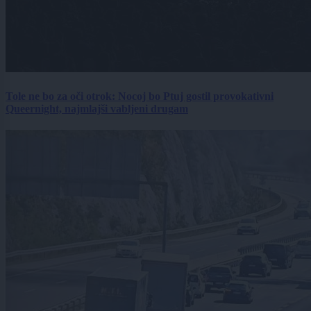
Tole ne bo za oči otrok: Nocoj bo Ptuj gostil provokativni
Queernight, najmlajši vabljeni drugam