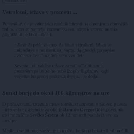
Naročite se
Vetrolomi, težave v prometu ...
Pojasnil je, da je veter tako močnih hitrosti na omenjenih območjih
redko, sicer se pojavlja karavanški fen, ampak vseeno ne tako
pogosto in ne tako močan.
»Tako da pričakujemo, da bodo vetrolomi, lahko so
tudi težave v prometu, saj vemo, da gre del gorenjske
avtoceste čez ta najbolj vetroven del.
Seveda tudi kakšne težave zaradi odkritih streh,
predvsem pa bo se bo treba izogibati gozdov, kajti
verjetno bo precej podrtega drevja,« je dodal.
Sunki burje do okoli 100 kilometrov na uro
O pričakovanih izrednih meteoroloških razmerah v Sloveniji bosta
meteorolog z agencije za okolje
Branko Gregorčič
in poveljnik
civilne zaščite
Srečko Šestan
ob 12. uri tudi podala izjavo za
medije.
Medtem so jutranje sneženje in močna burja na nekaterih območjih