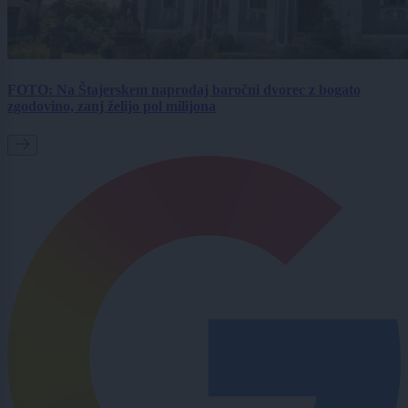
FOTO: Na Štajerskem naprodaj baročni dvorec z bogato
zgodovino, zanj želijo pol milijona