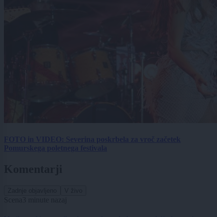
FOTO in VIDEO: Severina poskrbela za vroč začetek
Pomurskega poletnega festivala
Komentarji
Zadnje objavljeno
V živo
Scena
3 minute nazaj