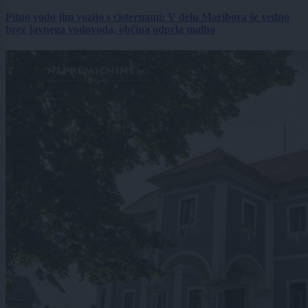
Pitno vodo jim vozijo s cisternami: V delu Maribora še vedno
brez javnega vodovoda, občina odprla malho