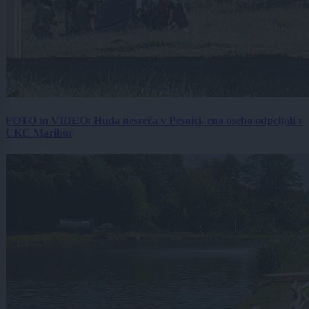
FOTO in VIDEO: Huda nesreča v Pesnici, eno osebo odpeljali v
UKC Maribor