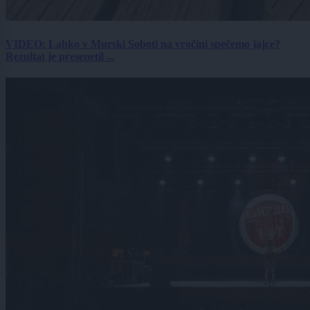
VIDEO: Lahko v Murski Soboti na vročini spečemo jajce?
Rezultat je presenetil ...