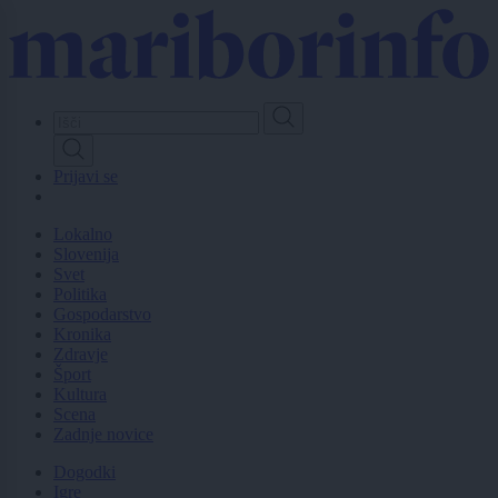
Skip
to
main
content
Prijavi se
Lokalno
Slovenija
Svet
Politika
Gospodarstvo
Kronika
Zdravje
Šport
Kultura
Scena
Zadnje novice
Dogodki
Igre