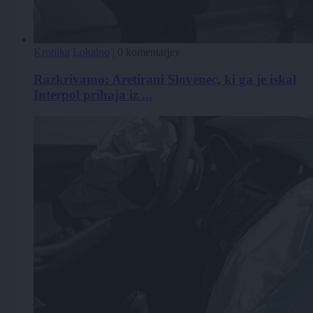
Kronika
Lokalno
|
0 komentarjev
Razkrivamo: Aretirani Slovenec, ki ga je iskal
Interpol prihaja iz ...