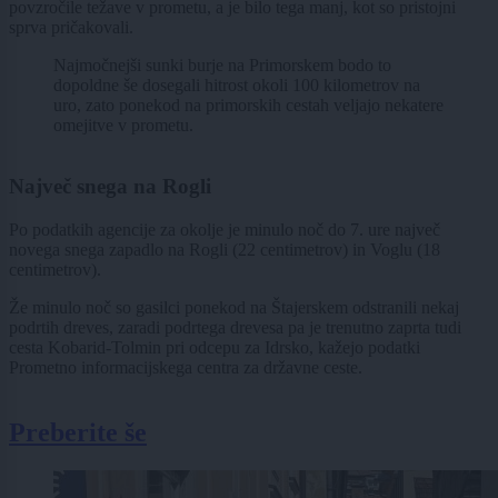
povzročile težave v prometu, a je bilo tega manj, kot so pristojni
sprva pričakovali.
Najmočnejši sunki burje na Primorskem bodo to
dopoldne še dosegali hitrost okoli 100 kilometrov na
uro, zato ponekod na primorskih cestah veljajo nekatere
omejitve v prometu.
Največ snega na Rogli
Po podatkih agencije za okolje je minulo noč do 7. ure največ
novega snega zapadlo na Rogli (22 centimetrov) in Voglu (18
centimetrov).
Že minulo noč so gasilci ponekod na Štajerskem odstranili nekaj
podrtih dreves, zaradi podrtega drevesa pa je trenutno zaprta tudi
cesta Kobarid-Tolmin pri odcepu za Idrsko, kažejo podatki
Prometno informacijskega centra za državne ceste.
Preberite še