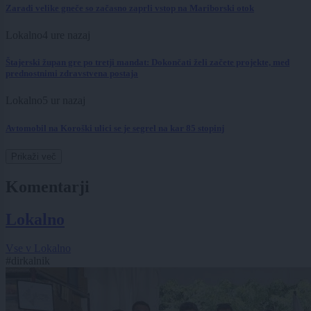
Zaradi velike gneče so začasno zaprli vstop na Mariborski otok
Lokalno
4 ure nazaj
Štajerski župan gre po tretji mandat: Dokončati želi začete projekte, med
prednostnimi zdravstvena postaja
Lokalno
5 ur nazaj
Avtomobil na Koroški ulici se je segrel na kar 85 stopinj
Prikaži več
Komentarji
Lokalno
Vse v Lokalno
#dirkalnik