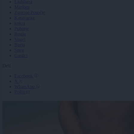
Ljubljana
Maribor
Zgornje Posočje
Karavanke
kokra
Pohorje
Rogla
Vogel
Burja
Sneg
Gasilci
Deli
Facebook
X
WhatsApp
Pošlji