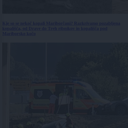
Kje so se nekoč kopali Mariborčani? Razkrivamo pozabljena
kopališča, od Drave do Treh ribnikov in kopališča pod
Mariborsko kočo