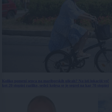
Koliko pomeni senca na mariborskih ulicah? Na isti lokaciji več
kot 20 stopinj razlike, sedež kolesa se je segrel na kar 70 stopinj