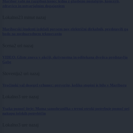
Maribor vabi na razgiban konec tedna z glasbeno nostalgijo, koncerti,
zdravico in ustvarjalnim dogajanjem
Lokalno
23 minut nazaj
Mariborski študenti izdelali povsem nov električni dirkalnik, predstavili ga
bodo na mednarodnem tekmovanju
Scena
2 uri nazaj
VIDEO: Gliste znova v akciji, skrivnostna in odštekana dvojica predstavlja
Gobe
Slovenija
2 uri nazaj
Vročinski val dosegel vrhunec: preverite, koliko stopinj je bilo v Mariboru
Lokalno
3 ure nazaj
Vsaka pomoč šteje: Mama samohranilka s tremi otroki potrebuje pomoč pri
nakupu šolskih potrebščin
Lokalno
3 ure nazaj