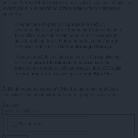
presegali hitrost 100 kilometrov na uro, zato je za danes in petek za
severovzhod in severozahod države izdano rdeče vremensko
opozorilo.
»Najmočneje bo pihalo v Zgornjem Posočju, v
severnem delu Ljubljanske kotline pod Karavankami, v
Kamniško-Svinjskih Alpah, lahko tudi v posameznih
alpskih dolinah, kot je Kokra, in tudi na delu Zgornje
Savinjske doline ter na
širšem območju Pohorja
.
Na teh območjih so lahko krajevno te hitrosti bistveno
višje, tudi
okoli 140 kilometrov na uro
, tako da
pričakujemo dogodek večjega obsega,« je za
STA
dejal
dežurni prognostik na agenciji za okolje
Blaž Šter
.
Želiš biti vedno na tekočem? Prijavi se na novice in dvakrat
tedensko v svoj email nabiralnik prejmi pregled svežih novic.
E-naslov
CAPTCHA
Nisem robot