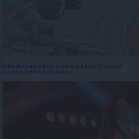
Primorka je spet odprta, a kaos se nadaljuje: Dve nesreči
povzročili večkilometrske kolone