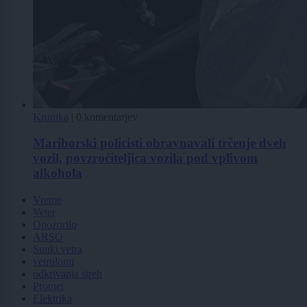
Kronika
|
0 komentarjev
Mariborski policisti obravnavali trčenje dveh
vozil, povzročiteljica vozila pod vplivom
alkohola
Vreme
Veter
Opozorilo
ARSO
Sunki vetra
vetrolomi
odkrivanja streh
Promet
Elektrika