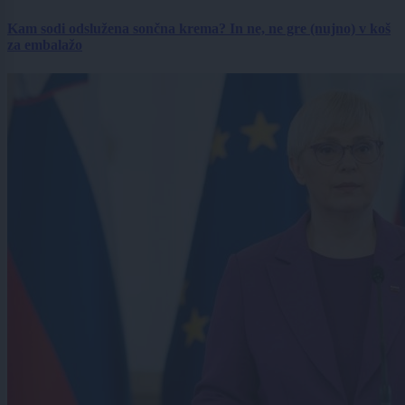
Kam sodi odslužena sončna krema? In ne, ne gre (nujno) v koš
za embalažo