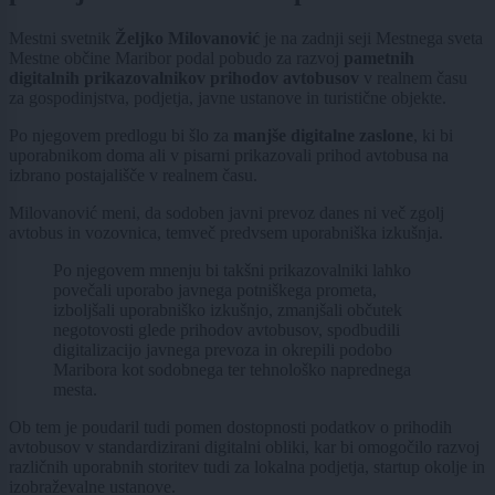
Mestni svetnik
Željko Milovanović
je na zadnji seji Mestnega sveta
Mestne občine Maribor podal pobudo za razvoj
pametnih
digitalnih prikazovalnikov prihodov avtobusov
v realnem času
za gospodinjstva, podjetja, javne ustanove in turistične objekte.
Po njegovem predlogu bi šlo za
manjše digitalne zaslone
, ki bi
uporabnikom doma ali v pisarni prikazovali prihod avtobusa na
izbrano postajališče v realnem času.
Milovanović meni, da sodoben javni prevoz danes ni več zgolj
avtobus in vozovnica, temveč predvsem uporabniška izkušnja.
Po njegovem mnenju bi takšni prikazovalniki lahko
povečali uporabo javnega potniškega prometa,
izboljšali uporabniško izkušnjo, zmanjšali občutek
negotovosti glede prihodov avtobusov, spodbudili
digitalizacijo javnega prevoza in okrepili podobo
Maribora kot sodobnega ter tehnološko naprednega
mesta.
Ob tem je poudaril tudi pomen dostopnosti podatkov o prihodih
avtobusov v standardizirani digitalni obliki, kar bi omogočilo razvoj
različnih uporabnih storitev tudi za lokalna podjetja, startup okolje in
izobraževalne ustanove.