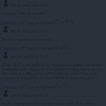
Teb
09. Junij 2026 14:13
Luknjaste ceste rajš zrihtajte!!
Odgovori
Copy to clipboard
12
0
škif
09. Junij 2026 15:03
Novica za rubriko saj ni res pa je.
Odgovori
Copy to clipboard
8
0
Tica
09. Junij 2026 18:25
Danes 14.15, postajališče Slavija digitalni pano prihod avtobusašt.6
Vzpenjača 1.min. Haha prihod čez petnajst minut in tako iz dneva v
dan, enako je z 18ko, katera večkrat izgine iz zaslona brez da bi
pripeljala na postajališče. O čem vi bluzite in sanjate leta 2026?
Odgovori
Copy to clipboard
8
0
foff
10. Junij 2026 08:23
bedaki! najbolje da bodo še potnike lahko videli, da že nobene