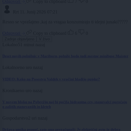
Odgovori
Copy to clipboard
7
0
Rrt
11. Junij 2026 07:21
Resno se vprašajmo ,kaj za vragaa konzumirajo ti idejni junaki?????
Odgovori
Copy to clipboard
6
0
Zadnje objavljeno
V živo
Lokalno
51 minut nazaj
Deset novih polnilnic v Mariboru, polnile bodo tudi mestne minibuse Maister
Lokalno
eno uro nazaj
VIDEO: Kako na Posestvu Valdek v vročini hladijo pujske?
Kronika
eno uro nazaj
V novem bloku na Pobrežju naj bi počila hidrantna cev, stanovalci poročajo
o zalitih stanovanjih in kleteh
Gospodarstvo
2 uri nazaj
Država umika pomoč, zato smo preračunali: Je električni avto še dobra