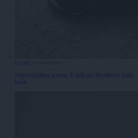
Kronika
|
5 komentarjev
Nepovabljena gostja: V hiši pri Mariboru našli
kačo