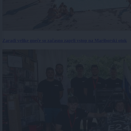
Zaradi velike gneče so začasno zaprli vstop na Mariborski otok