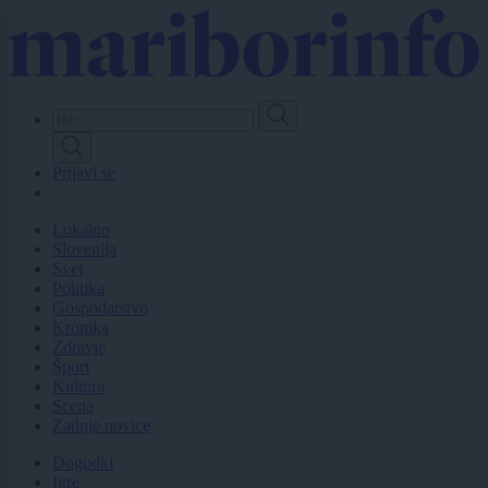
Skip
to
main
content
Prijavi se
Lokalno
Slovenija
Svet
Politika
Gospodarstvo
Kronika
Zdravje
Šport
Kultura
Scena
Zadnje novice
Dogodki
Igre