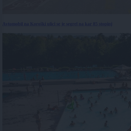
Avtomobil na Koroški ulici se je segrel na kar 85 stopinj