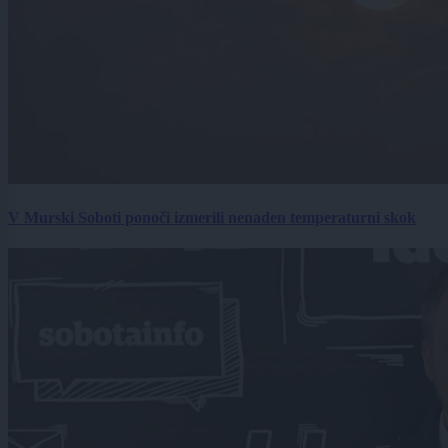
V Murski Soboti ponoči izmerili nenaden temperaturni skok