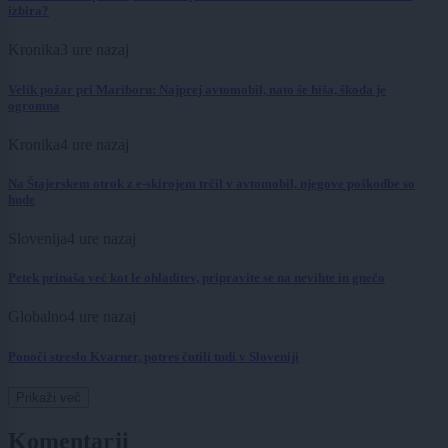
izbira?
Kronika
3 ure nazaj
Velik požar pri Mariboru: Najprej avtomobil, nato še hiša, škoda je
ogromna
Kronika
4 ure nazaj
Na Štajerskem otrok z e-skirojem trčil v avtomobil, njegove poškodbe so
hude
Slovenija
4 ure nazaj
Petek prinaša več kot le ohladitev, pripravite se na nevihte in gnečo
Globalno
4 ure nazaj
Ponoči streslo Kvarner, potres čutili tudi v Sloveniji
Prikaži več
Komentarji