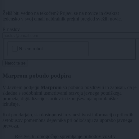
Želiš biti vedno na tekočem? Prijavi se na novice in dvakrat
tedensko v svoj email nabiralnik prejmi pregled svežih novic.
E-naslov
CAPTCHA
Nisem robot
Naročite se
Marprom pobudo podpira
V Javnem podjetju
Marprom
so pobudo pozdravili in zapisali, da je
skladna s sodobnimi usmeritvami razvoja javnega potniškega
prometa, digitalizacije storitev in izboljševanja uporabniške
izkušnje.
Kot poudarjajo, sta dostopnost in zanesljivost informacij o prihodih
avtobusov pomembna dejavnika pri odločanju za uporabo javnega
prevoza.
Rešitve, ki omogočajo spremljanje prihodov vozil v