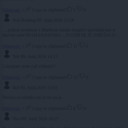
Odgovori
Copy to clipboard
5
0
Naš Holding
09. Junij 2026 13:28
.....prihod avtobusa v Mariboru kmalu mogoče spremljati kar iz
dnevne sobe?HAHAHAHAHA ...TOTIM SE JE ZMEŠALO .
Odgovori
Copy to clipboard
11
0
Teb
09. Junij 2026 14:13
Luknjaste ceste rajš zrihtajte!!
Odgovori
Copy to clipboard
12
0
škif
09. Junij 2026 15:03
Novica za rubriko saj ni res pa je.
Odgovori
Copy to clipboard
8
0
Tica
09. Junij 2026 18:25