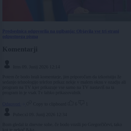
Predsednica odgovorila na ugibanja: Objavila vse tri strani
odpustnega pisma
Komentarji
Itms
09. Junij 2026 12:14
Potem če bodo brali komentarje, jim priporočam da izkoristijo že
sedanjo tehnologijo telefon prikaz nekje v malem oknu v ozadju ali
program na TV kjer prikazuje vse samo na TV nastaviš na ta
program in je vsak Tv lahko prikazovalnik
Odgovori
Copy to clipboard
6
1
Pubecxl
09. Junij 2026 12:34
Bom gledal iz dnevne sobe, če bodo vozili po Gregorčičevi, tako
kot je nekoč 8-ka..