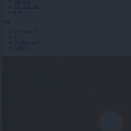
Marprom
Prikazovalniki
pobuda
Deli
Facebook
X
WhatsApp
Pošlji