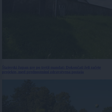
Štajerski župan gre po tretji mandat: Dokončati želi začete
projekte, med prednostnimi zdravstvena postaja