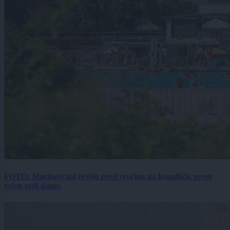
FOTO: Mariborčani bežijo pred vročino na kopališče, prost
vstop tudi danes