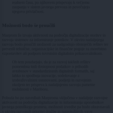
realnem času, po njihovem prispevajo k večjemu
zaupanju v sistem javnega prevoza in povečujejo
njegovo privlačnost.
Možnosti bodo še proučili
Marprom že izvaja aktivnosti na področju digitalizacije storitev in
razvoja sistemov za informiranje potnikov. V okviru nadaljnjega
razvoja bodo proučili možnosti za nadgradnjo obstoječih rešitev ter
preverili tehnične, organizacijske in finančne pogoje za morebitno
vzpostavitev ali podporo tovrstnim digitalnim prikazovalnikom.
Ob tem poudarjajo, da je za razvoj takšnih rešitev
pomembna tudi dostopnost podatkov o prihodih
avtobusov v standardiziranih digitalnih formatih, saj
lahko to spodbuja inovacije, sodelovanje z
izobraževalnimi ustanovami, podjetji in razvojnim
okoljem ter prispeva k nadaljnjemu razvoju pametne
mobilnosti v Mariboru.
Pobuda bo po navedbah Marproma vključena v nadaljnje razvojne
aktivnosti na področju digitalizacije in informiranja uporabnikov
javnega potniškega prometa, možnosti izvedbe pa bodo obravnavali
v okviru razvojnih prioritet družbe in razpoložljivih virov