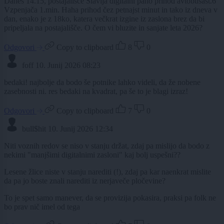
Danes 14.15, postajališče Slavija digitalni pano prihod avtobusašt.6
Vzpenjača 1.min. Haha prihod čez petnajst minut in tako iz dneva v
dan, enako je z 18ko, katera večkrat izgine iz zaslona brez da bi
pripeljala na postajališče. O čem vi bluzite in sanjate leta 2026?
Odgovori
Copy to clipboard
8
0
foff
10. Junij 2026 08:23
bedaki! najbolje da bodo še potnike lahko videli, da že nobene
zasebnosti ni. res bedaki na kvadrat, pa še to je blagi izraz!
Odgovori
Copy to clipboard
7
0
bull$hit
10. Junij 2026 12:34
Niti voznih redov se niso v stanju držat, zdaj pa mislijo da bodo z
nekimi "manjšimi digitalnimi zasloni" kaj bolj uspešni??
Lesene žlice niste v stanju narediti (!), zdaj pa kar naenkrat mislite
da pa jo boste znali narediti iz nerjaveče pločevine?
To je spet samo manever, da se provizija pokasira, praksi pa folk ne
bo prav nič imel od tega