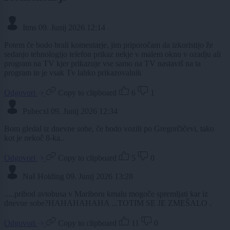
Itms
09. Junij 2026 12:14
Potem če bodo brali komentarje, jim priporočam da izkoristijo že
sedanjo tehnologijo telefon prikaz nekje v malem oknu v ozadju ali
program na TV kjer prikazuje vse samo na TV nastaviš na ta
program in je vsak Tv lahko prikazovalnik
Odgovori
Copy to clipboard
6
1
Pubecxl
09. Junij 2026 12:34
Bom gledal iz dnevne sobe, če bodo vozili po Gregorčičevi, tako
kot je nekoč 8-ka..
Odgovori
Copy to clipboard
5
0
Naš Holding
09. Junij 2026 13:28
.....prihod avtobusa v Mariboru kmalu mogoče spremljati kar iz
dnevne sobe?HAHAHAHAHA ...TOTIM SE JE ZMEŠALO .
Odgovori
Copy to clipboard
11
0