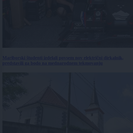
Mariborski študenti izdelali povsem nov električni dirkalnik,
predstavili ga bodo na mednarodnem tekmovanju