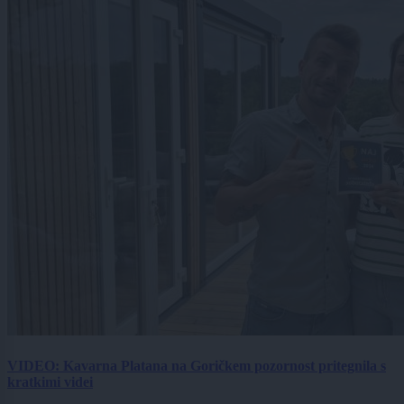
VIDEO: Kavarna Platana na Goričkem pozornost pritegnila s
kratkimi videi