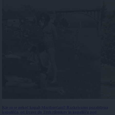
Kje so se nekoč kopali Mariborčani? Razkrivamo pozabljena
kopališča, od Drave do Treh ribnikov in kopališča pod