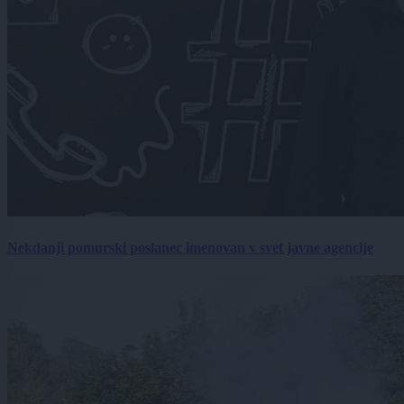
Nekdanji pomurski poslanec imenovan v svet javne agencije