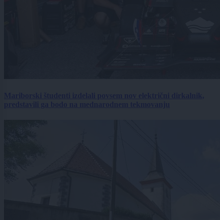
Mariborski študenti izdelali povsem nov električni dirkalnik,
predstavili ga bodo na mednarodnem tekmovanju