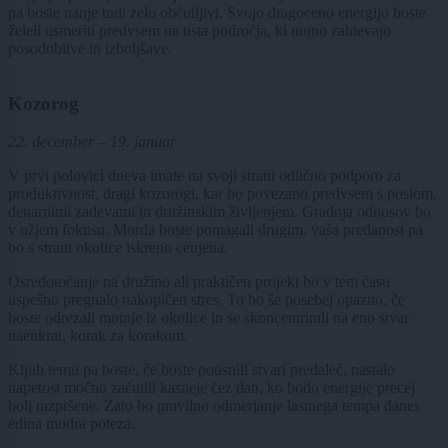
pa boste nanje tudi zelo občutljivi. Svojo dragoceno energijo boste
želeli usmeriti predvsem na tista področja, ki nujno zahtevajo
posodobitve in izboljšave.
Kozorog
22. december – 19. januar
V prvi polovici dneva imate na svoji strani odlično podporo za
produktivnost, dragi kozorogi, kar bo povezano predvsem s poslom,
denarnimi zadevami in družinskim življenjem. Gradnja odnosov bo
v ožjem fokusu. Morda boste pomagali drugim, vaša predanost pa
bo s strani okolice iskreno cenjena.
Osredotočanje na družino ali praktičen projekt bo v tem času
uspešno pregnalo nakopičen stres. To bo še posebej opazno, če
boste odrezali motnje iz okolice in se skoncentrirali na eno stvar
naenkrat, korak za korakom.
Kljub temu pa boste, če boste potisnili stvari predaleč, nastalo
napetost močno začutili kasneje čez dan, ko bodo energije precej
bolj razpršene. Zato bo pravilno odmerjanje lastnega tempa danes
edina modra poteza.