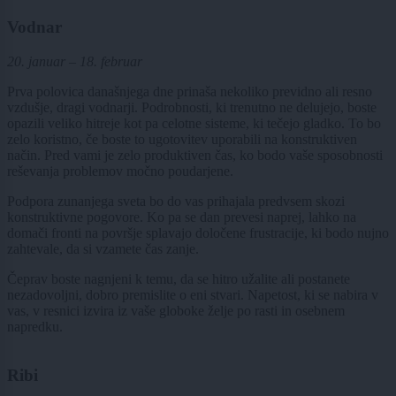
Vodnar
20. januar – 18. februar
Prva polovica današnjega dne prinaša nekoliko previdno ali resno
vzdušje, dragi vodnarji. Podrobnosti, ki trenutno ne delujejo, boste
opazili veliko hitreje kot pa celotne sisteme, ki tečejo gladko. To bo
zelo koristno, če boste to ugotovitev uporabili na konstruktiven
način. Pred vami je zelo produktiven čas, ko bodo vaše sposobnosti
reševanja problemov močno poudarjene.
Podpora zunanjega sveta bo do vas prihajala predvsem skozi
konstruktivne pogovore. Ko pa se dan prevesi naprej, lahko na
domači fronti na površje splavajo določene frustracije, ki bodo nujno
zahtevale, da si vzamete čas zanje.
Čeprav boste nagnjeni k temu, da se hitro užalite ali postanete
nezadovoljni, dobro premislite o eni stvari. Napetost, ki se nabira v
vas, v resnici izvira iz vaše globoke želje po rasti in osebnem
napredku.
Ribi