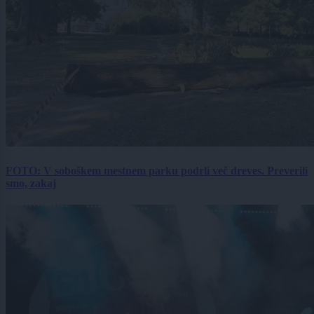
FOTO: V soboškem mestnem parku podrli več dreves. Preverili
smo, zakaj