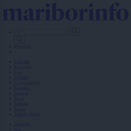
Skip
to
main
content
Prijavi se
Lokalno
Slovenija
Svet
Politika
Gospodarstvo
Kronika
Zdravje
Šport
Kultura
Scena
Zadnje novice
Dogodki
Igre