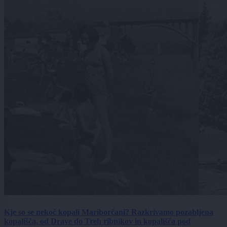
Kje so se nekoč kopali Mariborčani? Razkrivamo pozabljena
kopališča, od Drave do Treh ribnikov in kopališča pod