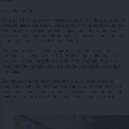
21. junij – 22. julij
Luna bo cel dan preživela v vašem sektorju virov, dragi raki, zato bi
bil miren dan za vas idealen, saj se bodo vaša čustva začela umirjati.
Počutili se boste prijetno predani svojemu delu ali programu za
izboljšanje življenja. Samodisciplina bo v tem času tekla veliko bolj
naravno, če bo vaše srce iskreno pri stvari.
Svojo energijo boste zlahka usmerili v zadovoljujoče delo in
doseganje zastavljenih ciljev. Pri uresničevanju svojih namenov
boste veliko bolj potrpežljivi, osredotočeni in vztrajni. Prav zdaj
lahko opravite ogromno dela na področju organizacije, vodenja in
upravljanja.
Trenutni tranziti vas močno spodbujajo, da se osredotočite na
praktične in čutne potrebe, kar je odlično za to, da stvari dejansko
premaknete naprej. Vendar pa bo kasneje čez dan čutiti tudi nekaj
muhaste energije, ko vas bodo zlahka zmotile zapletene družbene
težave.