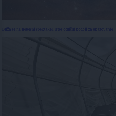
Bliža se na nebesni spektakel, letos odlični pogoji za opazovanje