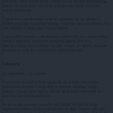
prevzame, lahko naredi prave čudeže za vaš občutek življenjskega
smisla. Od ljudi okoli sebe boste podzavestno iskali določeno
stopnjo predanosti.
Čeprav bo to morda malce zvito in zapleteno, ste na splošno v
dobrem položaju za gradnjo trdnega zaupanja v tesnem odnosu. Vse
vaše izboljšave bodo zdaj v ožjem fokusu.
Luna preživi cel dan v vaši dvanajsti solarni hiši, kar vas bo močno
vleklo k sprostitvi, prenovi in polnjenju baterij. Ker se z
napredovanjem dneva obetajo številne motnje, bo modro, da daste
prednost stvarem, ki vam resnično nekaj pomenijo.
Tehtnica
23. september – 22. oktober
V prvi polovici dneva boste ugotovili, da se lahko brez težav
popolnoma potopite v svoje delo in trenutne izkušnje, drage
tehtnice. Združevanje moči z nekom, da bi nekaj dokončali, bo v
tem času izjemno produktivno.
Ko pa se dan prevesi v kasnejše ure, bodite pozorni na svojo
nagnjenost k temu, da bi si naložili preveč dela. Čeprav vaši cilji v