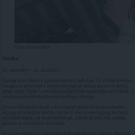
Slika je simbolična.
Strelec
22. november – 21. december
Zgodaj danes boste v izjemno močnem položaju, da vložite dodatno
energijo in predanost v ustvarjalni projekt, osebni interes ali študij,
dragi strelci. Boste v izjemno produktivnem stanju duha in se boste z
veseljem posvetili določenemu podvigu ali osebi.
Svojo naklonjenost boste tokrat najraje pokazali skozi konkretna
dejanja ali praktične kretnje. Ko pa se dan prevesi naprej, bo čutiti
precejšen pritisk, da stvari dokončate, zato bo križem rok sedenje
prineslo le nepotrebno frustracijo.
Svoja prepričanja in mnenja boste branili izjemno strastno, obenem