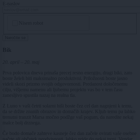
E-naslov
CAPTCHA
Nisem robot
Naročite se
Bik
20. april – 20. maj
Prva polovica dneva prinaša precej resno energijo, dragi biki, zato
boste želeli biti maksimalno produktivni. Priložnosti boste jasno
videli skozi prizmo svojih odgovornosti. Predanost določenemu
cilju, višjemu namenu ali ljubemu projektu vas bo v tem času
zanesljivo spustila nazaj na realna tla.
Z Luno v vaši četrti solarni hiši boste čez cel dan nagnjeni k temu,
da se držite znanih obrazov in domačih krajev. Kljub temu pa lahko
trenutni tranzit Marsa močno podžge vaš pogum, da naredite nekaj
malce bolj drznega.
Če bodo domače zahteve kasneje čez dan začele ovirati vaše osebne
načrte ali občutek neodvisnosti, lahko pride do nekaj trenj. Vendar