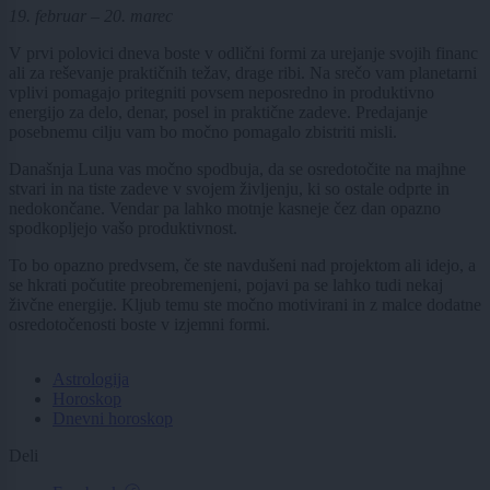
19. februar – 20. marec
V prvi polovici dneva boste v odlični formi za urejanje svojih financ
ali za reševanje praktičnih težav, drage ribi. Na srečo vam planetarni
vplivi pomagajo pritegniti povsem neposredno in produktivno
energijo za delo, denar, posel in praktične zadeve. Predajanje
posebnemu cilju vam bo močno pomagalo zbistriti misli.
Današnja Luna vas močno spodbuja, da se osredotočite na majhne
stvari in na tiste zadeve v svojem življenju, ki so ostale odprte in
nedokončane. Vendar pa lahko motnje kasneje čez dan opazno
spodkopljejo vašo produktivnost.
To bo opazno predvsem, če ste navdušeni nad projektom ali idejo, a
se hkrati počutite preobremenjeni, pojavi pa se lahko tudi nekaj
živčne energije. Kljub temu ste močno motivirani in z malce dodatne
osredotočenosti boste v izjemni formi.
Astrologija
Horoskop
Dnevni horoskop
Deli