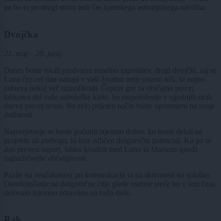
pa bo to po drugi strani tudi čas izjemnega ustvarjalnega navdiha.
Dvojčka
21. maj – 20. junij
Danes boste iskali predvsem miselno zaposlitev, dragi dvojčki, saj se
Luna čez cel dan nahaja v vaši živahni tretji solarni hiši, ki nujno
zahteva nekaj več raznolikosti. Čeprav gre za običajno precej
lahkoten del vaše astrološke karte, bo razpoloženje v zgodnjih urah
dneva precej resno. Na zelo prijeten način boste opomnjeni na svoje
dolžnosti.
Najverjetneje se boste počutili izjemno dobro, ko boste delali na
projektu ali podvigu, ki ima odličen dolgoročni potencial. Ko pa se
dan prevesi naprej, lahko kvadrat med Luno in Marsom sproži
najrazličnejše občutljivosti.
Pazite na neučakanost pri komunikaciji in na skrivnosti na splošno.
Osredotočanje na dolgoročne cilje glede osebne sreče bo v tem času
delovalo izjemno zdravilno za vašo dušo.
Rak