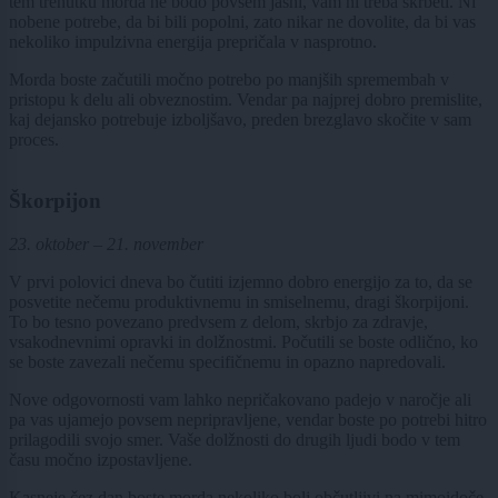
tem trenutku morda ne bodo povsem jasni, vam ni treba skrbeti. Ni
nobene potrebe, da bi bili popolni, zato nikar ne dovolite, da bi vas
nekoliko impulzivna energija prepričala v nasprotno.
Morda boste začutili močno potrebo po manjših spremembah v
pristopu k delu ali obveznostim. Vendar pa najprej dobro premislite,
kaj dejansko potrebuje izboljšavo, preden brezglavo skočite v sam
proces.
Škorpijon
23. oktober – 21. november
V prvi polovici dneva bo čutiti izjemno dobro energijo za to, da se
posvetite nečemu produktivnemu in smiselnemu, dragi škorpijoni.
To bo tesno povezano predvsem z delom, skrbjo za zdravje,
vsakodnevnimi opravki in dolžnostmi. Počutili se boste odlično, ko
se boste zavezali nečemu specifičnemu in opazno napredovali.
Nove odgovornosti vam lahko nepričakovano padejo v naročje ali
pa vas ujamejo povsem nepripravljene, vendar boste po potrebi hitro
prilagodili svojo smer. Vaše dolžnosti do drugih ljudi bodo v tem
času močno izpostavljene.
Kasneje čez dan boste morda nekoliko bolj občutljivi na mimoidoče