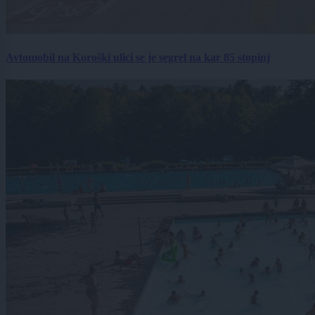
Avtomobil na Koroški ulici se je segrel na kar 85 stopinj