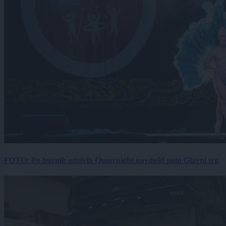
FOTO: Po burnih odzivih Queernight navdušil poln Glavni trg