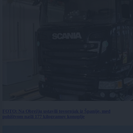
FOTO: Na Obrežju ustavili tovornjak iz Španije, med
pohištvom našli 177 kilogramov konoplje