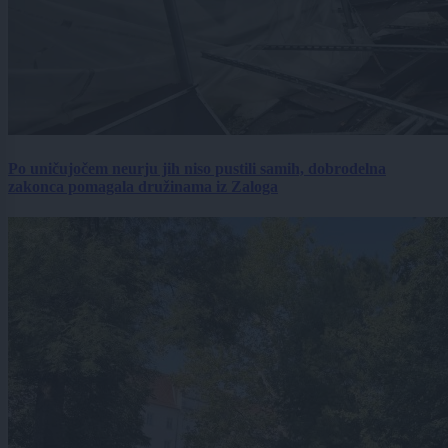
Po uničujočem neurju jih niso pustili samih, dobrodelna
zakonca pomagala družinama iz Zaloga