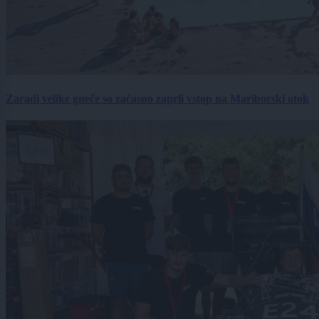
Zaradi velike gneče so začasno zaprli vstop na Mariborski otok