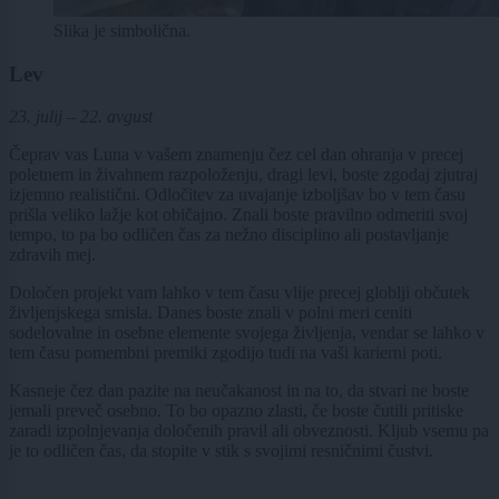
Slika je simbolična.
Lev
23. julij – 22. avgust
Čeprav vas Luna v vašem znamenju čez cel dan ohranja v precej
poletnem in živahnem razpoloženju, dragi levi, boste zgodaj zjutraj
izjemno realistični. Odločitev za uvajanje izboljšav bo v tem času
prišla veliko lažje kot običajno. Znali boste pravilno odmeriti svoj
tempo, to pa bo odličen čas za nežno disciplino ali postavljanje
zdravih mej.
Določen projekt vam lahko v tem času vlije precej globlji občutek
življenjskega smisla. Danes boste znali v polni meri ceniti
sodelovalne in osebne elemente svojega življenja, vendar se lahko v
tem času pomembni premiki zgodijo tudi na vaši karierni poti.
Kasneje čez dan pazite na neučakanost in na to, da stvari ne boste
jemali preveč osebno. To bo opazno zlasti, če boste čutili pritiske
zaradi izpolnjevanja določenih pravil ali obveznosti. Kljub vsemu pa
je to odličen čas, da stopite v stik s svojimi resničnimi čustvi.