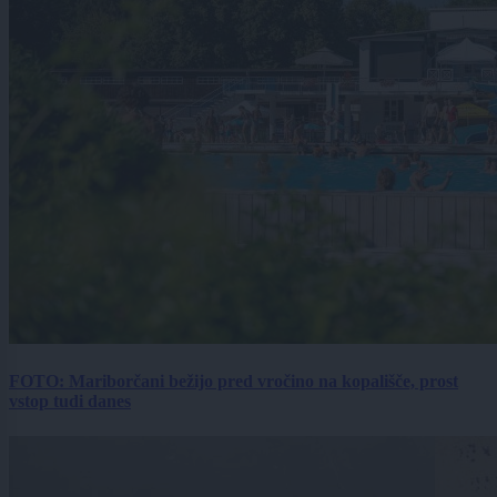
FOTO: Mariborčani bežijo pred vročino na kopališče, prost
vstop tudi danes