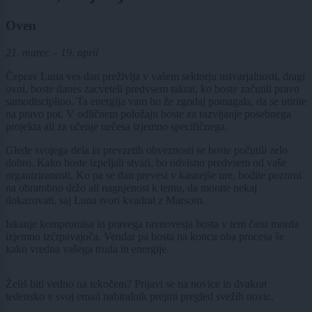
Oven
21. marec – 19. april
Čeprav Luna ves dan preživlja v vašem sektorju ustvarjalnosti, dragi
ovni, boste danes zacveteli predvsem takrat, ko boste začutili pravo
samodisciplino. Ta energija vam bo že zgodaj pomagala, da se utirite
na pravo pot. V odličnem položaju boste za razvijanje posebnega
projekta ali za učenje nečesa izjemno specifičnega.
Glede svojega dela in prevzetih obveznosti se boste počutili zelo
dobro. Kako boste izpeljali stvari, bo odvisno predvsem od vaše
organiziranosti. Ko pa se dan prevesi v kasnejše ure, bodite pozorni
na obrambno držo ali nagnjenost k temu, da morate nekaj
dokazovati, saj Luna tvori kvadrat z Marsom.
Iskanje kompromisa in pravega ravnovesja bosta v tem času morda
izjemno izčrpavajoča. Vendar pa bosta na koncu oba procesa še
kako vredna vašega truda in energije.
Želiš biti vedno na tekočem? Prijavi se na novice in dvakrat
tedensko v svoj email nabiralnik prejmi pregled svežih novic.