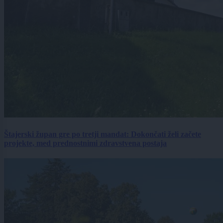
Štajerski župan gre po tretji mandat: Dokončati želi začete
projekte, med prednostnimi zdravstvena postaja