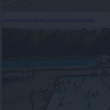
Avtomobil na Koroški ulici se je segrel na kar 85 stopinj