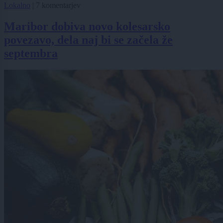
Lokalno
|
7 komentarjev
Maribor dobiva novo kolesarsko
povezavo, dela naj bi se začela že
septembra