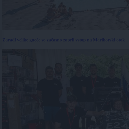
Zaradi velike gneče so začasno zaprli vstop na Mariborski otok