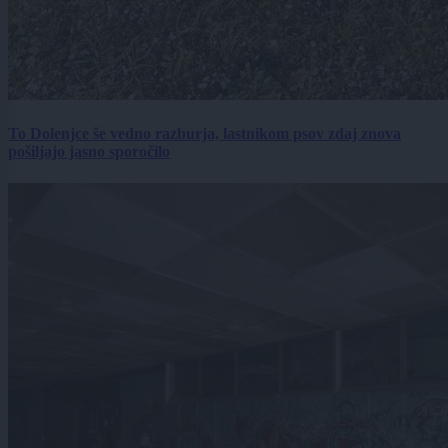
To Dolenjce še vedno razburja, lastnikom psov zdaj znova
pošiljajo jasno sporočilo