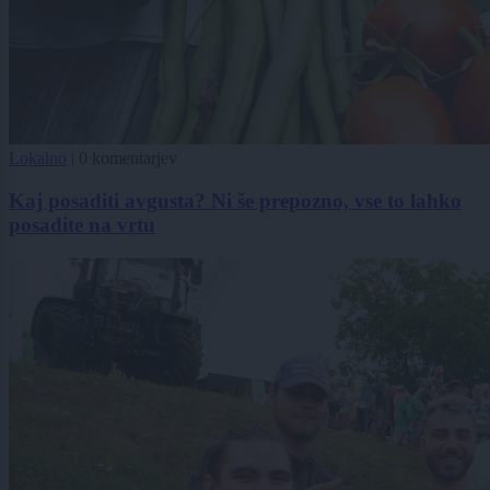
Lokalno
|
0 komentarjev
Kaj posaditi avgusta? Ni še prepozno, vse to lahko
posadite na vrtu