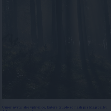
Umor avstrijske vplivnice, katere truplo so našli pri Majšperku,