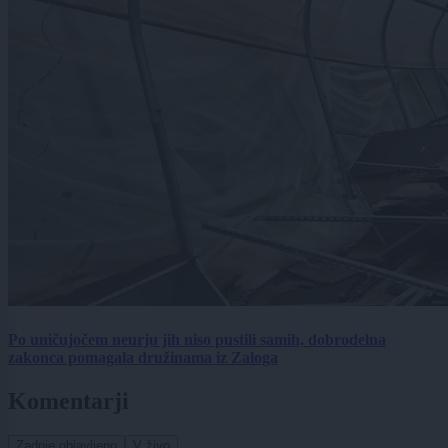
Po uničujočem neurju jih niso pustili samih, dobrodelna
zakonca pomagala družinama iz Zaloga
Komentarji
Zadnje objavljeno
V živo