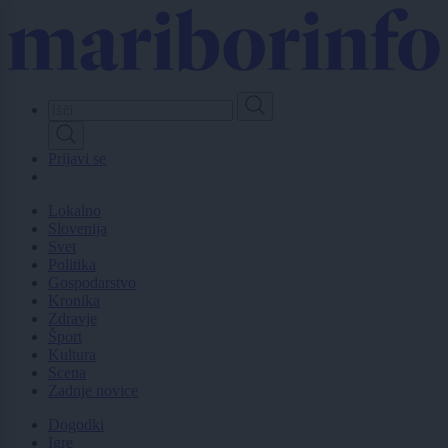
Skip
to
main
content
Prijavi se
Lokalno
Slovenija
Svet
Politika
Gospodarstvo
Kronika
Zdravje
Šport
Kultura
Scena
Zadnje novice
Dogodki
Igre