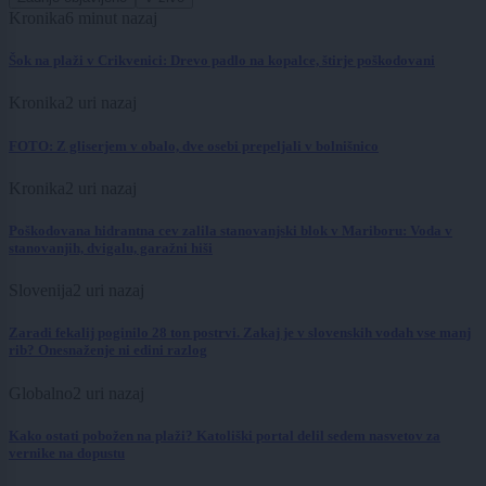
Kronika
6 minut nazaj
Šok na plaži v Crikvenici: Drevo padlo na kopalce, štirje poškodovani
Kronika
2 uri nazaj
FOTO: Z gliserjem v obalo, dve osebi prepeljali v bolnišnico
Kronika
2 uri nazaj
Poškodovana hidrantna cev zalila stanovanjski blok v Mariboru: Voda v
stanovanjih, dvigalu, garažni hiši
Slovenija
2 uri nazaj
Zaradi fekalij poginilo 28 ton postrvi. Zakaj je v slovenskih vodah vse manj
rib? Onesnaženje ni edini razlog
Globalno
2 uri nazaj
Kako ostati pobožen na plaži? Katoliški portal delil sedem nasvetov za
vernike na dopustu