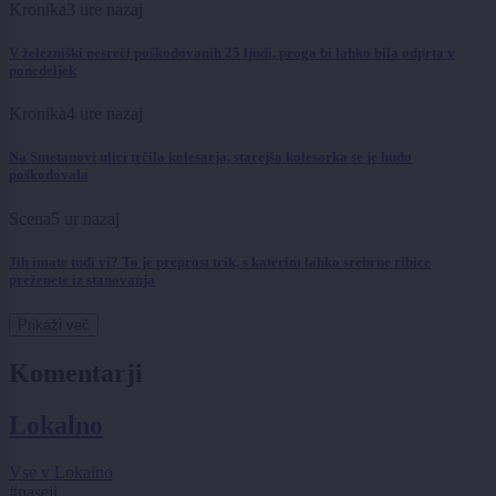
Kronika
3 ure nazaj
V železniški nesreči poškodovanih 25 ljudi, proga bi lahko bila odprta v
ponedeljek
Kronika
4 ure nazaj
Na Smetanovi ulici trčila kolesarja, starejša kolesarka se je hudo
poškodovala
Scena
5 ur nazaj
Jih imate tudi vi? To je preprost trik, s katerim lahko srebrne ribice
preženete iz stanovanja
Prikaži več
Komentarji
Lokalno
Vse v Lokalno
#naseji