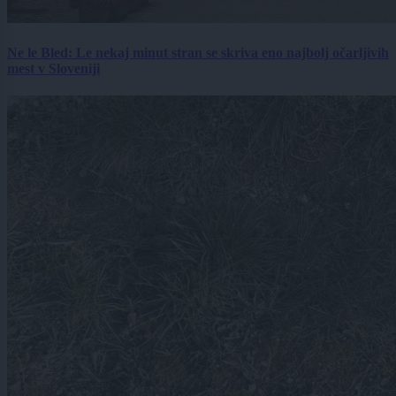
Ne le Bled: Le nekaj minut stran se skriva eno najbolj očarljivih
mest v Sloveniji