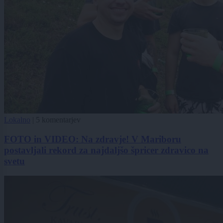
Lokalno
|
5 komentarjev
FOTO in VIDEO: Na zdravje! V Mariboru
postavljali rekord za najdaljšo špricer zdravico na
svetu