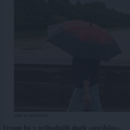
Slika je simbolična.
Vreme bo v prihodnjih dneh »aprilsko«.