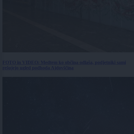
FOTO in VIDEO: Medtem ko občina odlaša, podjetniki sami
rešujejo ugled podhoda Ajdovščina