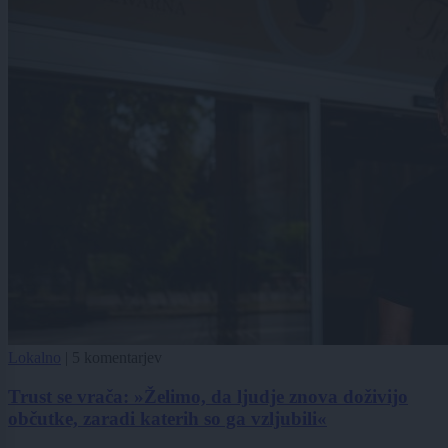
Lokalno
|
5 komentarjev
Trust se vrača: »Želimo, da ljudje znova doživijo
občutke, zaradi katerih so ga vzljubili«