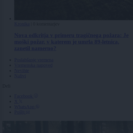
Kronika
|
0 komentarjev
Nova odkritja v primeru tragičnega požara: Je
moški požar, v katerem je umrla 89-letnica,
zanetil namerno?
Poslabšanje vremena
Vremenska napoved
Nevihte
Nalivi
Deli
Facebook
X
WhatsApp
Pošlji