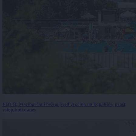
FOTO: Mariborčani bežijo pred vročino na kopališče, prost
vstop tudi danes