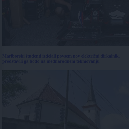
Mariborski študenti izdelali povsem nov električni dirkalnik,
predstavili ga bodo na mednarodnem tekmovanju