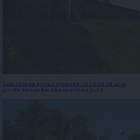
Štajerski župan gre po tretji mandat: Dokončati želi začete
projekte, med prednostnimi zdravstvena postaja