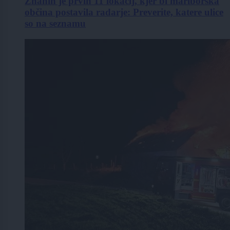
Znanih je prvih 11 lokacij, kjer bi mariborska
občina postavila radarje: Preverite, katere ulice
so na seznamu