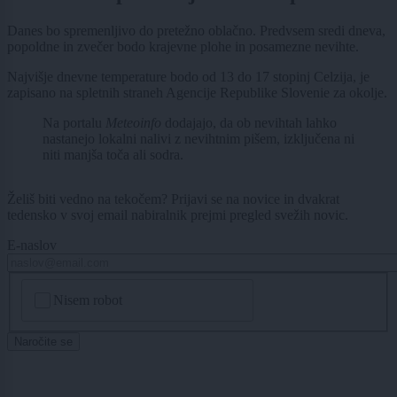
Danes bo spremenljivo do pretežno oblačno. Predvsem sredi dneva,
popoldne in zvečer bodo krajevne plohe in posamezne nevihte.
Najvišje dnevne temperature bodo od 13 do 17 stopinj Celzija, je
zapisano na spletnih straneh Agencije Republike Slovenie za okolje.
Na portalu
Meteoinfo
dodajajo, da ob nevihtah lahko
nastanejo lokalni nalivi z nevihtnim pišem, izključena ni
niti manjša toča ali sodra.
Želiš biti vedno na tekočem? Prijavi se na novice in dvakrat
tedensko v svoj email nabiralnik prejmi pregled svežih novic.
E-naslov
CAPTCHA
Nisem robot
Naročite se