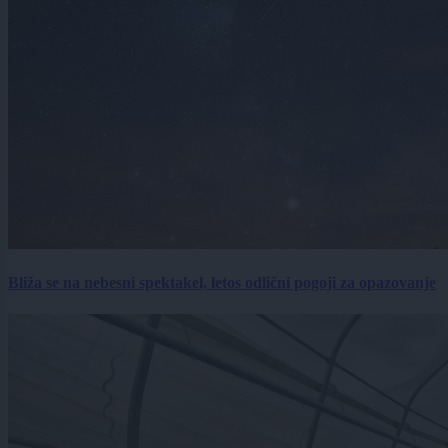
Bliža se na nebesni spektakel, letos odlični pogoji za opazovanje