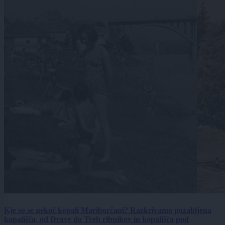
Kje so se nekoč kopali Mariborčani? Razkrivamo pozabljena
kopališča, od Drave do Treh ribnikov in kopališča pod