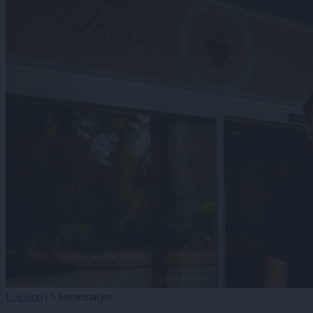
Lokalno
|
5 komentarjev