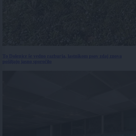
To Dolenjce še vedno razburja, lastnikom psov zdaj znova
pošiljajo jasno sporočilo