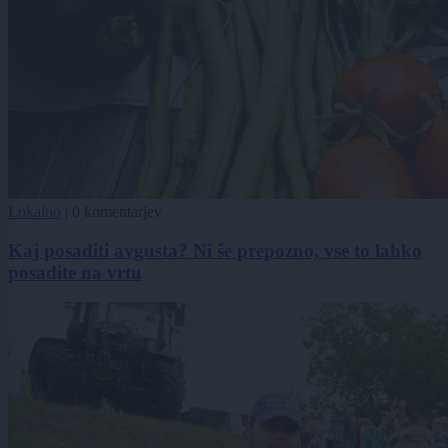
Lokalno
|
0 komentarjev
Kaj posaditi avgusta? Ni še prepozno, vse to lahko
posadite na vrtu