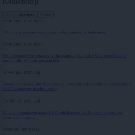
Komentarji
Zadnje objavljeno
V živo
Kronika
eno uro nazaj
FOTO: Z gliserjem v obalo, dve osebi prepeljali v bolnišnico
Kronika
eno uro nazaj
Poškodovana hidrantna cev zalila stanovanjski blok v Mariboru: Voda v
stanovanjih, dvigalu, garažni hiši
Slovenija
2 uri nazaj
Zaradi fekalij poginilo 28 ton postrvi. Zakaj je v slovenskih vodah vse manj
rib? Onesnaženje ni edini razlog
Globalno
2 uri nazaj
Kako ostati pobožen na plaži? Katoliški portal delil sedem nasvetov za
vernike na dopustu
Kronika
3 ure nazaj