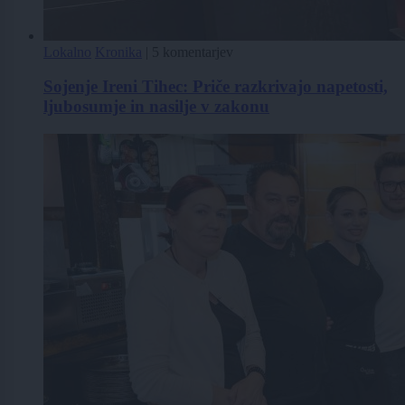
Lokalno
Kronika
|
5 komentarjev
Sojenje Ireni Tihec: Priče razkrivajo napetosti,
ljubosumje in nasilje v zakonu