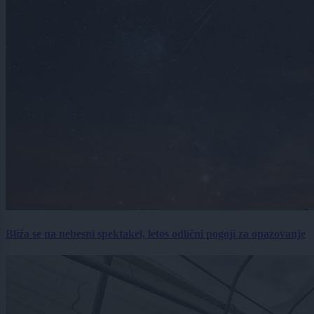
Bliža se na nebesni spektakel, letos odlični pogoji za opazovanje