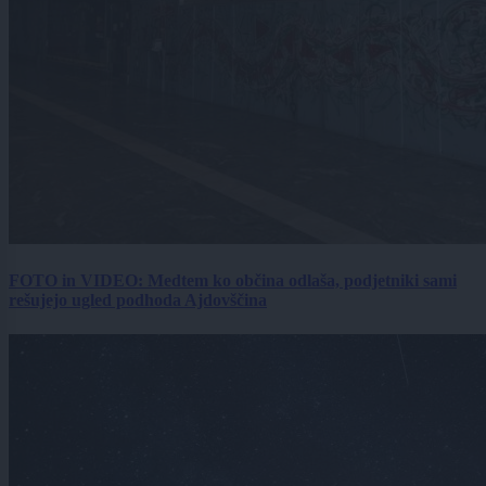
FOTO in VIDEO: Medtem ko občina odlaša, podjetniki sami
rešujejo ugled podhoda Ajdovščina