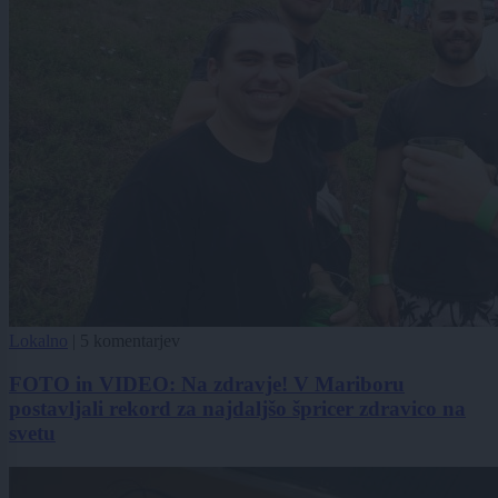
Lokalno
|
5 komentarjev
FOTO in VIDEO: Na zdravje! V Mariboru
postavljali rekord za najdaljšo špricer zdravico na
svetu