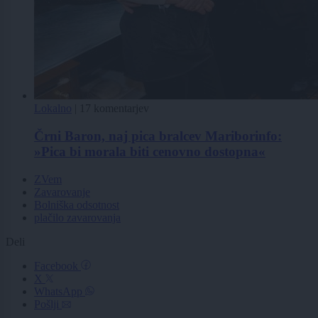
Lokalno
|
17 komentarjev
Črni Baron, naj pica bralcev Mariborinfo:
»Pica bi morala biti cenovno dostopna«
ZVem
Zavarovanje
Bolniška odsotnost
plačilo zavarovanja
Deli
Facebook
X
WhatsApp
Pošlji