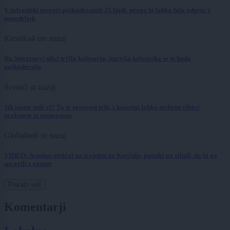
V železniški nesreči poškodovanih 25 ljudi, proga bi lahko bila odprta v
ponedeljek
Kronika
4 ure nazaj
Na Smetanovi ulici trčila kolesarja, starejša kolesarka se je hudo
poškodovala
Scena
5 ur nazaj
Jih imate tudi vi? To je preprost trik, s katerim lahko srebrne ribice
preženete iz stanovanja
Globalno
6 ur nazaj
VIDEO: Avtobus obtičal na trajektu za Korčulo, potniki ga zibali, da bi ga
spravili z rampe
Prikaži več
Komentarji