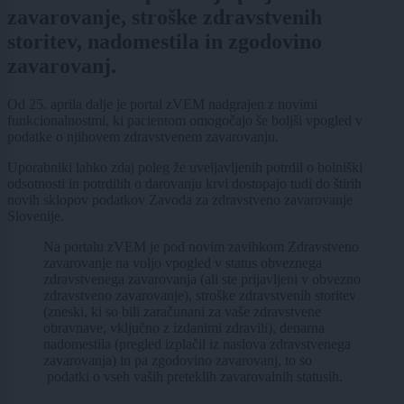
zavarovanje, stroške zdravstvenih
storitev, nadomestila in zgodovino
zavarovanj.
Od 25. aprila dalje je portal zVEM nadgrajen z novimi
funkcionalnostmi, ki pacientom omogočajo še boljši vpogled v
podatke o njihovem zdravstvenem zavarovanju.
Uporabniki lahko zdaj poleg že uveljavljenih potrdil o bolniški
odsotnosti in potrdilih o darovanju krvi dostopajo tudi do štirih
novih sklopov podatkov Zavoda za zdravstveno zavarovanje
Slovenije.
Na portalu zVEM je pod novim zavihkom Zdravstveno
zavarovanje na voljo vpogled v status obveznega
zdravstvenega zavarovanja (ali ste prijavljeni v obvezno
zdravstveno zavarovanje), stroške zdravstvenih storitev
(zneski, ki so bili zaračunani za vaše zdravstvene
obravnave, vključno z izdanimi zdravili), denarna
nadomestila (pregled izplačil iz naslova zdravstvenega
zavarovanja) in pa zgodovino zavarovanj, to so
podatki o vseh vaših preteklih zavarovalnih statusih.