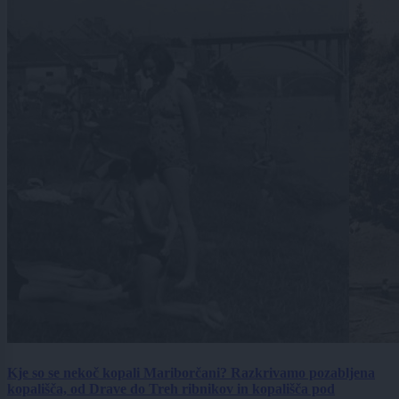
Kje so se nekoč kopali Mariborčani? Razkrivamo pozabljena
kopališča, od Drave do Treh ribnikov in kopališča pod