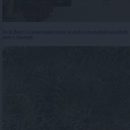
Ne le Bled: Le nekaj minut stran se skriva eno najbolj očarljivih
mest v Sloveniji