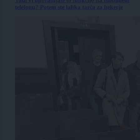
Tudi vi uporabljate to funkcijo na mobilnem
telefonu? Potem ste lahka tarča za hekerje