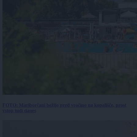
FOTO: Mariborčani bežijo pred vročino na kopališče, prost
vstop tudi danes