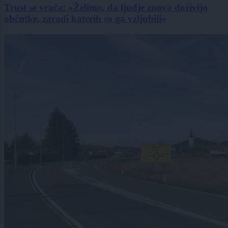
Trust se vrača: »Želimo, da ljudje znova doživijo
občutke, zaradi katerih so ga vzljubili«