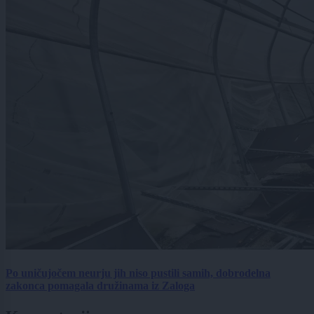
Po uničujočem neurju jih niso pustili samih, dobrodelna
zakonca pomagala družinama iz Zaloga