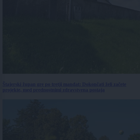
Štajerski župan gre po tretji mandat: Dokončati želi začete
projekte, med prednostnimi zdravstvena postaja