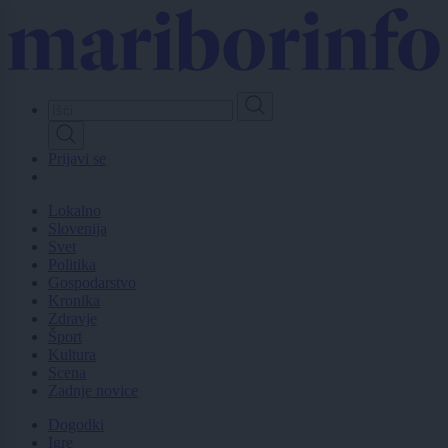
Skip
to
main
content
Prijavi se
Lokalno
Slovenija
Svet
Politika
Gospodarstvo
Kronika
Zdravje
Šport
Kultura
Scena
Zadnje novice
Dogodki
Igre