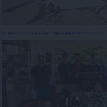
Zaradi velike gneče so začasno zaprli vstop na Mariborski otok