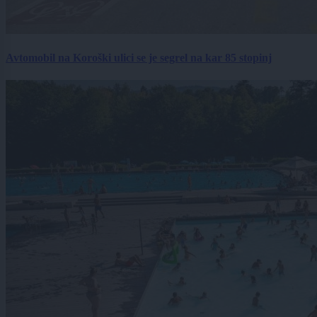
Avtomobil na Koroški ulici se je segrel na kar 85 stopinj