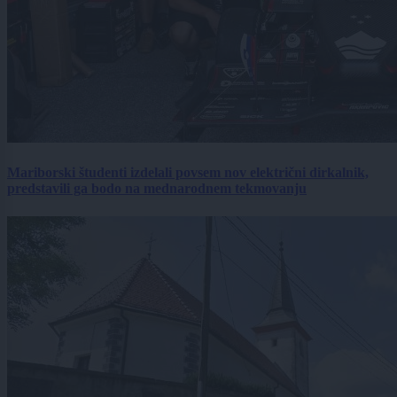
Mariborski študenti izdelali povsem nov električni dirkalnik,
predstavili ga bodo na mednarodnem tekmovanju