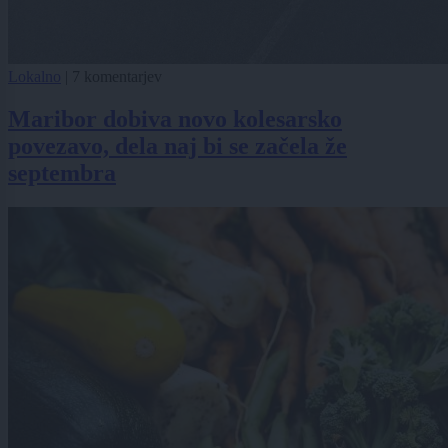
Lokalno
|
7 komentarjev
Maribor dobiva novo kolesarsko
povezavo, dela naj bi se začela že
septembra