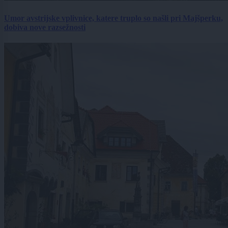
Umor avstrijske vplivnice, katere truplo so našli pri Majšperku,
dobiva nove razsežnosti