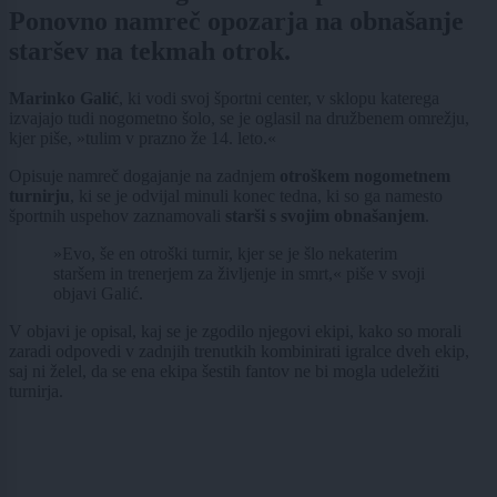
Ponovno namreč opozarja na obnašanje
staršev na tekmah otrok.
Marinko Galić
, ki vodi svoj športni center, v sklopu katerega
izvajajo tudi nogometno šolo, se je oglasil na družbenem omrežju,
kjer piše, »tulim v prazno že 14. leto.«
Opisuje namreč dogajanje na zadnjem
otroškem nogometnem
turnirju
, ki se je odvijal minuli konec tedna, ki so ga namesto
športnih uspehov zaznamovali
starši s svojim obnašanjem
.
»Evo, še en otroški turnir, kjer se je šlo nekaterim
staršem in trenerjem za življenje in smrt,« piše v svoji
objavi Galić.
V objavi je opisal, kaj se je zgodilo njegovi ekipi, kako so morali
zaradi odpovedi v zadnjih trenutkih kombinirati igralce dveh ekip,
saj ni želel, da se ena ekipa šestih fantov ne bi mogla udeležiti
turnirja.