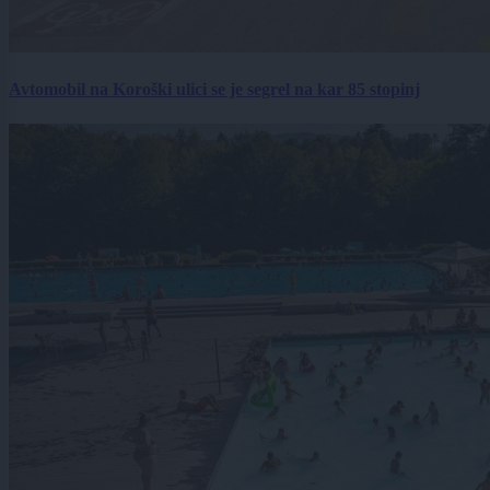
Avtomobil na Koroški ulici se je segrel na kar 85 stopinj