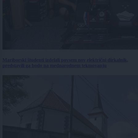
Mariborski študenti izdelali povsem nov električni dirkalnik,
predstavili ga bodo na mednarodnem tekmovanju