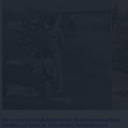
Kje so se nekoč kopali Mariborčani? Razkrivamo pozabljena
kopališča, od Drave do Treh ribnikov in kopališča pod