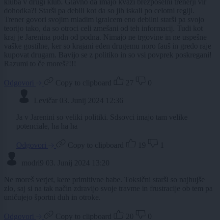
kluba v drugi klub. Glavno da imajo kvazi brezposelni trenerji vir
dohodka?! Starši pa debili kot da so jih iskali po celotni regiji.
Trener govori svojim mladim igralcem eno debilni starši pa svojo
teorijo tako, da so otroci celi zmešani od teh informacij. Tudi kot
kraj je Jarenina podn od podna. Nimajo ne trgovine in ne uspešne
vaške gostilne, ker so krajani eden drugemu noro fauš in gredo raje
kupovat drugam. Bavijo se z politiko in so vsi povprek poskregani!
Razumi to če moreš?!!!
Odgovori
Copy to clipboard
27
0
Levičar
03. Junij 2024 12:36
Ja v Jarenini so veliki politiki. Sdsovci imajo tam velike
potenciale, ha ha ha
Odgovori
Copy to clipboard
19
1
modri9
03. Junij 2024 13:20
Ne moreš verjet, kere primitivne babe. Toksični starši so najhujše
zlo, saj si na tak način zdravijo svoje travme in frustracije ob tem pa
uničujejo športni duh in otroke.
Odgovori
Copy to clipboard
20
0