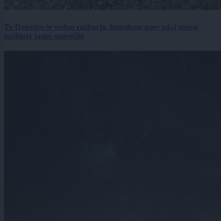
To Dolenjce še vedno razburja, lastnikom psov zdaj znova
pošiljajo jasno sporočilo