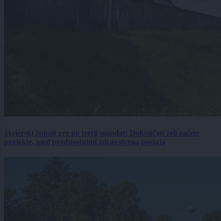
Štajerski župan gre po tretji mandat: Dokončati želi začete
projekte, med prednostnimi zdravstvena postaja