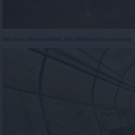
Bliža se na nebesni spektakel, letos odlični pogoji za opazovanje