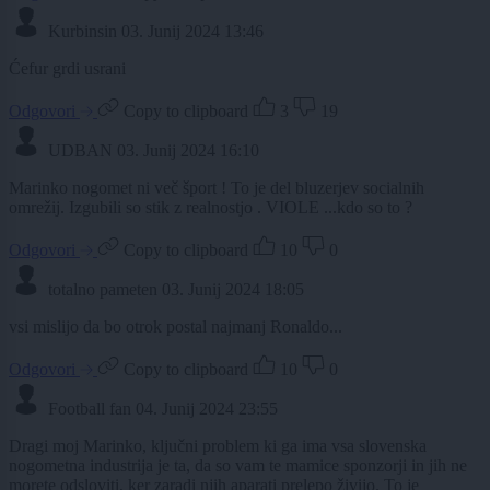
Kurbinsin
03. Junij 2024 13:46
Ćefur grdi usrani
Odgovori
Copy to clipboard
3
19
UDBAN
03. Junij 2024 16:10
Marinko nogomet ni več šport ! To je del bluzerjev socialnih
omrežij. Izgubili so stik z realnostjo . VIOLE ...kdo so to ?
Odgovori
Copy to clipboard
10
0
totalno pameten
03. Junij 2024 18:05
vsi mislijo da bo otrok postal najmanj Ronaldo...
Odgovori
Copy to clipboard
10
0
Football fan
04. Junij 2024 23:55
Dragi moj Marinko, ključni problem ki ga ima vsa slovenska
nogometna industrija je ta, da so vam te mamice sponzorji in jih ne
morete odsloviti, ker zaradi njih aparati prelepo živijo. To je