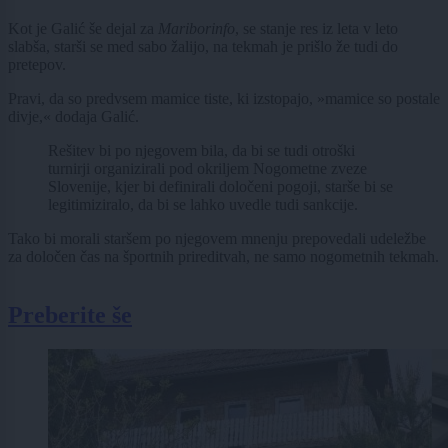
Kot je Galić še dejal za
Mariborinfo
, se stanje res iz leta v leto
slabša, starši se med sabo žalijo, na tekmah je prišlo že tudi do
pretepov.
Pravi, da so predvsem mamice tiste, ki izstopajo, »mamice so postale
divje,« dodaja Galić.
Rešitev bi po njegovem bila, da bi se tudi otroški
turnirji organizirali pod okriljem Nogometne zveze
Slovenije, kjer bi definirali določeni pogoji, starše bi se
legitimiziralo, da bi se lahko uvedle tudi sankcije.
Tako bi morali staršem po njegovem mnenju prepovedali udeležbe
za določen čas na športnih prireditvah, ne samo nogometnih tekmah.
Preberite še