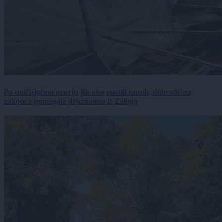
Po uničujočem neurju jih niso pustili samih, dobrodelna
zakonca pomagala družinama iz Zaloga