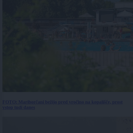
FOTO: Mariborčani bežijo pred vročino na kopališče, prost
vstop tudi danes