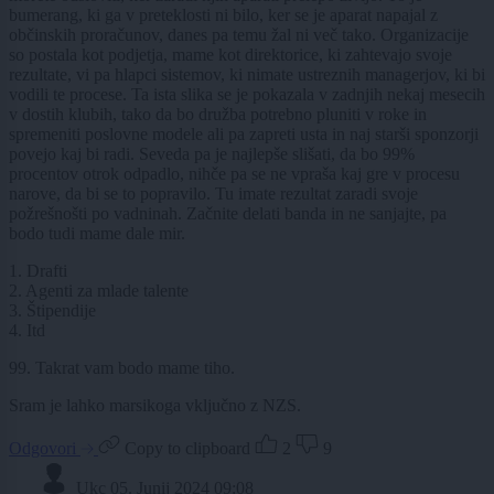
bumerang, ki ga v preteklosti ni bilo, ker se je aparat napajal z
občinskih proračunov, danes pa temu žal ni več tako. Organizacije
so postala kot podjetja, mame kot direktorice, ki zahtevajo svoje
rezultate, vi pa hlapci sistemov, ki nimate ustreznih managerjov, ki bi
vodili te procese. Ta ista slika se je pokazala v zadnjih nekaj mesecih
v dostih klubih, tako da bo družba potrebno pluniti v roke in
spremeniti poslovne modele ali pa zapreti usta in naj starši sponzorji
povejo kaj bi radi. Seveda pa je najlepše slišati, da bo 99%
procentov otrok odpadlo, nihče pa se ne vpraša kaj gre v procesu
narove, da bi se to popravilo. Tu imate rezultat zaradi svoje
požrešnošti po vadninah. Začnite delati banda in ne sanjajte, pa
bodo tudi mame dale mir.
1. Drafti
2. Agenti za mlade talente
3. Štipendije
4. Itd
99. Takrat vam bodo mame tiho.
Sram je lahko marsikoga vključno z NZS.
Odgovori
Copy to clipboard
2
9
Ukc
05. Junij 2024 09:08