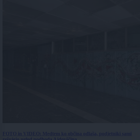
FOTO in VIDEO: Medtem ko občina odlaša, podjetniki sami
rešujejo ugled podhoda Ajdovščina