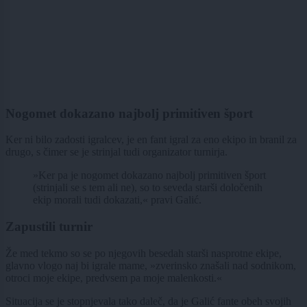
Nogomet dokazano najbolj primitiven šport
Ker ni bilo zadosti igralcev, je en fant igral za eno ekipo in branil za
drugo, s čimer se je strinjal tudi organizator turnirja.
»Ker pa je nogomet dokazano najbolj primitiven šport
(strinjali se s tem ali ne), so to seveda starši določenih
ekip morali tudi dokazati,« pravi Galić.
Zapustili turnir
Že med tekmo so se po njegovih besedah starši nasprotne ekipe,
glavno vlogo naj bi igrale mame, »zverinsko znašali nad sodnikom,
otroci moje ekipe, predvsem pa moje malenkosti.«
Situacija se je stopnjevala tako daleč, da je Galić fante obeh svojih