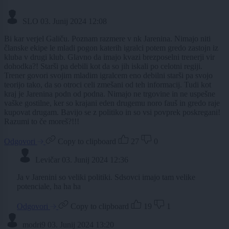
SLO
03. Junij 2024 12:08
Bi kar verjel Galiču. Poznam razmere v nk Jarenina. Nimajo niti
članske ekipe le mladi pogon katerih igralci potem gredo zastojn iz
kluba v drugi klub. Glavno da imajo kvazi brezposelni trenerji vir
dohodka?! Starši pa debili kot da so jih iskali po celotni regiji.
Trener govori svojim mladim igralcem eno debilni starši pa svojo
teorijo tako, da so otroci celi zmešani od teh informacij. Tudi kot
kraj je Jarenina podn od podna. Nimajo ne trgovine in ne uspešne
vaške gostilne, ker so krajani eden drugemu noro fauš in gredo raje
kupovat drugam. Bavijo se z politiko in so vsi povprek poskregani!
Razumi to če moreš?!!!
Odgovori
Copy to clipboard
27
0
Levičar
03. Junij 2024 12:36
Ja v Jarenini so veliki politiki. Sdsovci imajo tam velike
potenciale, ha ha ha
Odgovori
Copy to clipboard
19
1
modri9
03. Junij 2024 13:20