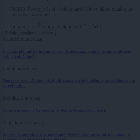
NORO. Po tvoje, če si v lokalu naročiš kavo lahko natakarjem
razporejaš inventar?
Odgovori
Copy to clipboard
7
1
Zadnje objavljeno
V živo
Scena
16 minut nazaj
Luna krepi intuicijo in samozavest: Katera znamenja bodo danes blestela
bolj kot običajno?
Lokalno
4 ure nazaj
Trust se vrača: »Želimo, da ljudje znova doživijo občutke, zaradi katerih so
ga vzljubili«
Kronika
11 ur nazaj
Filmski pregon na Hrvaškem: 19-letnik bežal pred policisti
Globalno
12 ur nazaj
Bo država omejila višino najemnin? Prvi na vrsti prestolnica in obala, za
neplačnike pa bi garantirala država