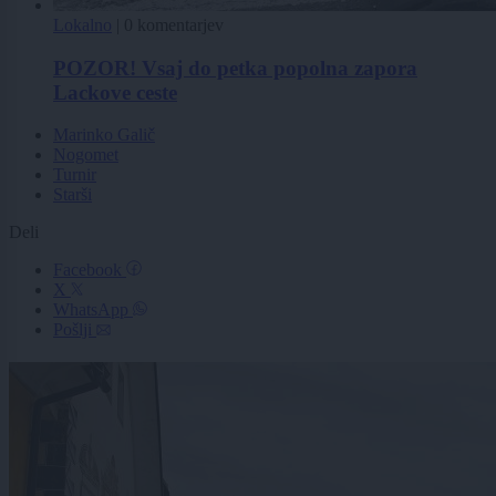
Lokalno
|
0 komentarjev
POZOR! Vsaj do petka popolna zapora
Lackove ceste
Marinko Galič
Nogomet
Turnir
Starši
Deli
Facebook
X
WhatsApp
Pošlji