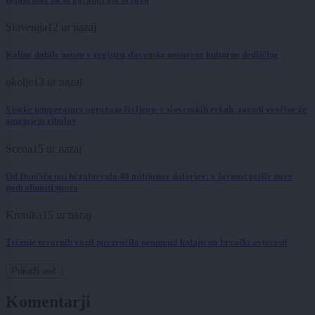
Slovenija
12 ur nazaj
Koline dobile mesto v registru slovenske nesnovne kulturne dediščine
okolje
13 ur nazaj
Visoke temperature ogrožajo življenje v slovenskih rekah, zaradi vročine že
omejujejo ribolov
Scena
15 ur nazaj
Od Dončića naj bi zahtevala 40 milijonov dolarjev: v javnost prišle nove
podrobnosti spora
Kronika
15 ur nazaj
Trčenje tovornih vozil povzročilo prometni kolaps na hrvaški avtocesti
Prikaži več
Komentarji