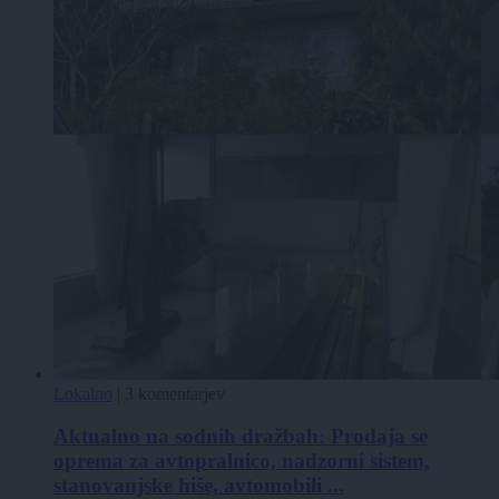
Lokalno
|
3 komentarjev
Aktualno na sodnih dražbah: Prodaja se
oprema za avtopralnico, nadzorni sistem,
stanovanjske hiše, avtomobili ...