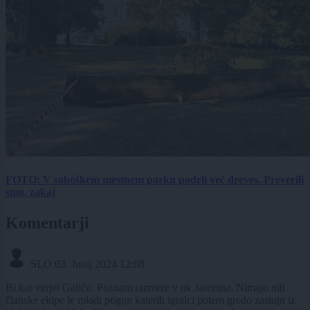
FOTO: V soboškem mestnem parku podrli več dreves. Preverili
smo, zakaj
Komentarji
SLO
03. Junij 2024 12:08
Bi kar verjel Galiču. Poznam razmere v nk Jarenina. Nimajo niti
članske ekipe le mladi pogon katerih igralci potem gredo zastojn iz