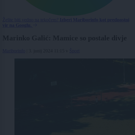
Želite biti vedno na tekočem?
Izberi Mariborinfo kot prednostni
vir na Googlu.
Marinko Galić: Mamice so postale divje
Mariborinfo
|
3. junij 2024 11:15
v
Šport