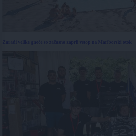
Zaradi velike gneče so začasno zaprli vstop na Mariborski otok