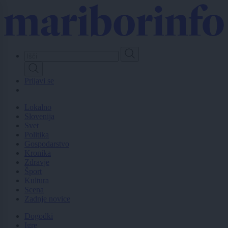
Skip
to
main
content
Prijavi se
Lokalno
Slovenija
Svet
Politika
Gospodarstvo
Kronika
Zdravje
Šport
Kultura
Scena
Zadnje novice
Dogodki
Igre