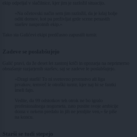
ekip odpeljal v slačilnice, kjer jim je razložil situacijo.
»Na očetovski način sem jim razložil, da je kdaj bolje
oditi domov, kot pa preživljat grde scene penastih
staršev nasprotnih ekip.«
Tako sta Galićevi ekipi predčasno zapustili turnir.
Zadeve se poslabšujejo
Galić pravi, da že deset let zastonj kriči in opozarja na neprimerno
obnašanje razjarjenih staršev, saj se zadeve le poslabšujejo.
»Dragi starši! To ni svetovno prvenstvo ali liga
prvakov, temveč le otroški turnir, kjer naj bi se fantki
imeli fajn.
Vedite, da 99 odstotkov teh otrok ne bo igralo
profesionalnega nogometa, zato pustite svoje ambicije
doma v nekem predalu in jih ne jemljite ven,« še piše
na koncu.
Starši se tudi stepejo