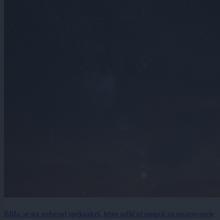
Bliža se na nebesni spektakel, letos odlični pogoji za opazovanje