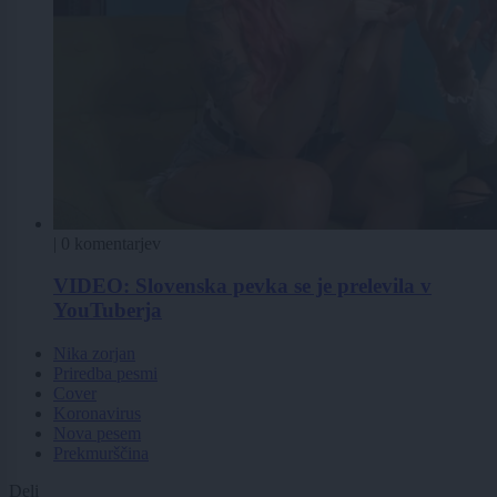
|
0 komentarjev
VIDEO: Slovenska pevka se je prelevila v
YouTuberja
Nika zorjan
Priredba pesmi
Cover
Koronavirus
Nova pesem
Prekmurščina
Deli