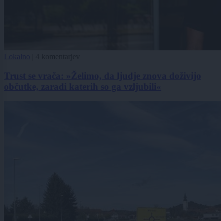
Lokalno
|
4 komentarjev
Trust se vrača: »Želimo, da ljudje znova doživijo
občutke, zaradi katerih so ga vzljubili«