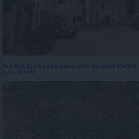
Ne le Bled: Le nekaj minut stran se skriva eno najbolj očarljivih
mest v Sloveniji