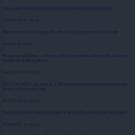
Tako visoke prometne kazni vam lahko napišejo hrvaški policisti
Globalno
9 ur nazaj
Dobra novica za 38-letnega Hrvata, ki se na Irskem bori za življenje
Scena
9 ur nazaj
Na meji pozabil ženo: »»Ko sem videl prazen sedež, nisem vedel, ali naj se
smejim ali držim za glavo«
Lokalno
10 ur nazaj
FOTO in VIDEO: Na zdravje! V Mariboru postavljali rekord za najdaljšo
špricer zdravico na svetu
Kronika
10 ur nazaj
Nove podrobnosti umora vplivnice, ki so jo našli zakopano na Štajerskem
Kronika
11 ur nazaj