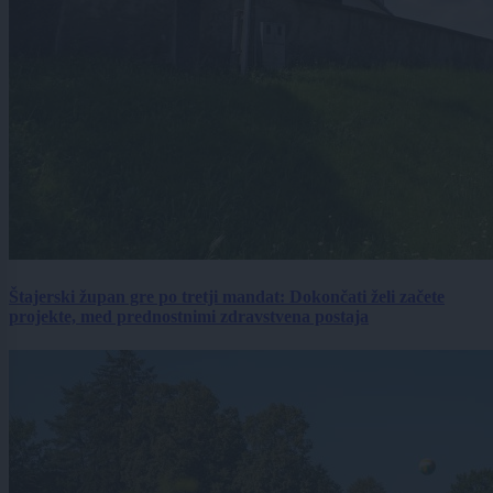
Štajerski župan gre po tretji mandat: Dokončati želi začete
projekte, med prednostnimi zdravstvena postaja