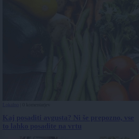
Lokalno
|
0 komentarjev
Kaj posaditi avgusta? Ni še prepozno, vse
to lahko posadite na vrtu