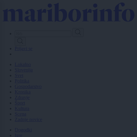
Skip
to
main
content
Prijavi se
Lokalno
Slovenija
Svet
Politika
Gospodarstvo
Kronika
Zdravje
Šport
Kultura
Scena
Zadnje novice
Dogodki
Igre