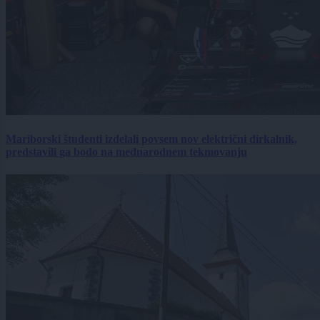
Mariborski študenti izdelali povsem nov električni dirkalnik,
predstavili ga bodo na mednarodnem tekmovanju