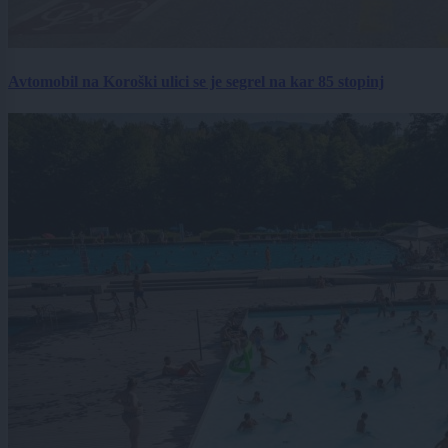
Avtomobil na Koroški ulici se je segrel na kar 85 stopinj