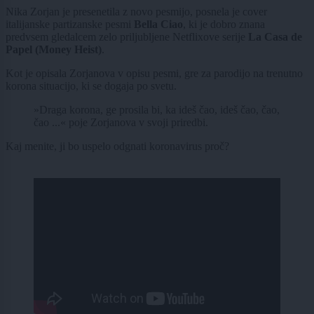
Nika Zorjan je presenetila z novo pesmijo, posnela je cover
italijanske partizanske pesmi
Bella Ciao
, ki je dobro znana
predvsem gledalcem zelo priljubljene Netflixove serije
La Casa de
Papel (Money Heist)
.
Kot je opisala Zorjanova v opisu pesmi, gre za parodijo na trenutno
korona situacijo, ki se dogaja po svetu.
»Draga korona, ge prosila bi, ka ideš čao, ideš čao, čao,
čao ...« poje Zorjanova v svoji priredbi.
Kaj menite, ji bo uspelo odgnati koronavirus proč?