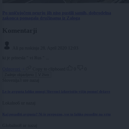
Po uničujočem neurju jih niso pustili samih, dobrodelna
zakonca pomagala družinama iz Zaloga
Komentarji
Ali pa ruskinja
28. April 2020 12:03
ki je prinesla " vi Rus " ...
Odgovori
Copy to clipboard
0
0
Zadnje objavljeno
V živo
Slovenija
3 ure nazaj
Le še avgusta lahko mnogi Slovenci izkoristijo višjo pomoč države
Lokalno
6 ur nazaj
Kaj posaditi avgusta? Ni še prepozno, vse to lahko posadite na vrtu
Globalno
8 ur nazaj