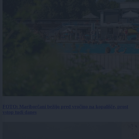
FOTO: Mariborčani bežijo pred vročino na kopališče, prost
vstop tudi danes