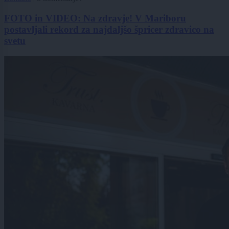
FOTO in VIDEO: Na zdravje! V Mariboru
postavljali rekord za najdaljšo špricer zdravico na
svetu