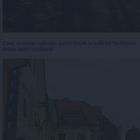
Umor avstrijske vplivnice, katere truplo so našli pri Majšperku,
dobiva nove razsežnosti