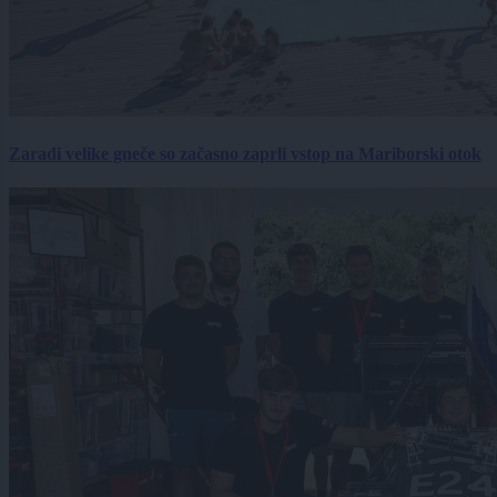
Zaradi velike gneče so začasno zaprli vstop na Mariborski otok