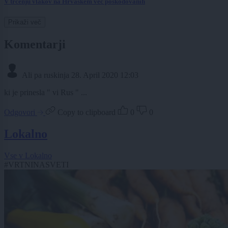
V trčenju vlakov na Hrvaškem več poškodovanih
Prikaži več
Komentarji
Ali pa ruskinja
28. April 2020 12:03
ki je prinesla " vi Rus " ...
Odgovori
Copy to clipboard
0
0
Lokalno
Vse v Lokalno
#VRTNINASVETI