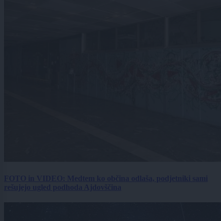
FOTO in VIDEO: Medtem ko občina odlaša, podjetniki sami
rešujejo ugled podhoda Ajdovščina