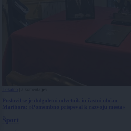
Lokalno
|
3 komentarjev
Poslovil se je dolgoletni odvetnik in častni občan
Maribora: »Pomembno prispeval k razvoju mesta«
Šport