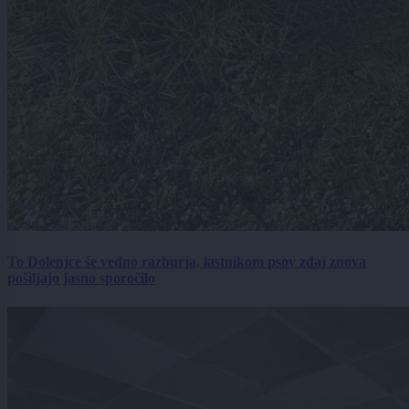
To Dolenjce še vedno razburja, lastnikom psov zdaj znova
pošiljajo jasno sporočilo