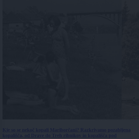
Kje so se nekoč kopali Mariborčani? Razkrivamo pozabljena
kopališča, od Drave do Treh ribnikov in kopališča pod