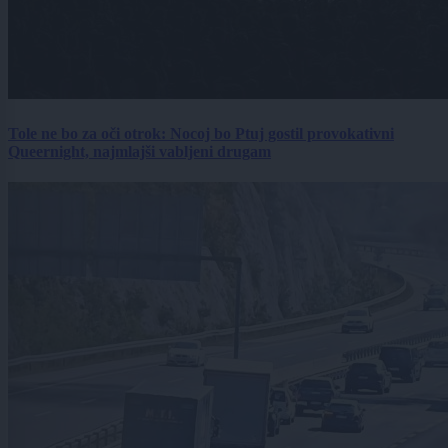
Tole ne bo za oči otrok: Nocoj bo Ptuj gostil provokativni
Queernight, najmlajši vabljeni drugam