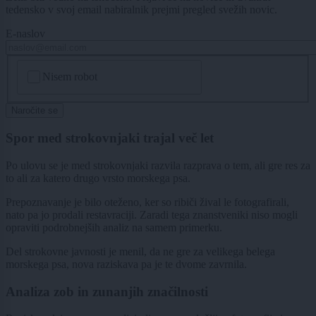
tedensko v svoj email nabiralnik prejmi pregled svežih novic.
E-naslov
CAPTCHA
Nisem robot
Naročite se
Spor med strokovnjaki trajal več let
Po ulovu se je med strokovnjaki razvila razprava o tem, ali gre res za
to ali za katero drugo vrsto morskega psa.
Prepoznavanje je bilo oteženo, ker so ribiči žival le fotografirali,
nato pa jo prodali restavraciji. Zaradi tega znanstveniki niso mogli
opraviti podrobnejših analiz na samem primerku.
Del strokovne javnosti je menil, da ne gre za velikega belega
morskega psa, nova raziskava pa je te dvome zavrnila.
Analiza zob in zunanjih značilnosti