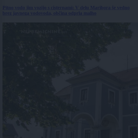
Pitno vodo jim vozijo s cisternami: V delu Maribora še vedno
brez javnega vodovoda, občina odprla malho