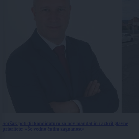
Soršak potrdil kandidaturo za nov mandat in razkril glavne
prioritete: »Še vedno čutim zagnanost«