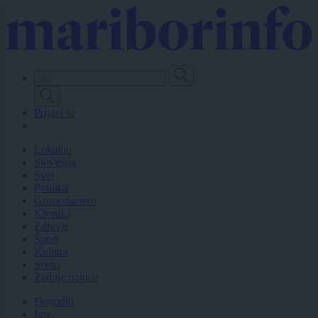
Skip
to
main
content
Prijavi se
Lokalno
Slovenija
Svet
Politika
Gospodarstvo
Kronika
Zdravje
Šport
Kultura
Scena
Zadnje novice
Dogodki
Igre