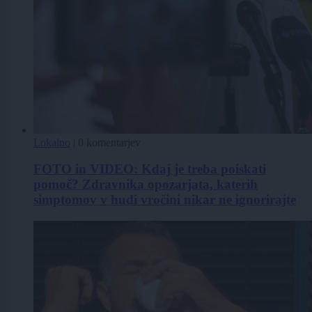
Lokalno
|
0 komentarjev
FOTO in VIDEO: Kdaj je treba poiskati
pomoč? Zdravnika opozarjata, katerih
simptomov v hudi vročini nikar ne ignorirajte