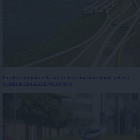
Po izlitju gnojnice v Račah za deset tisočakov škode, policija
preiskuje sum kaznivega dejanja