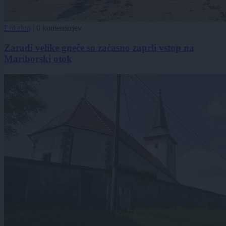
Lokalno
|
0 komentarjev
Zaradi velike gneče so začasno zaprli vstop na
Mariborski otok