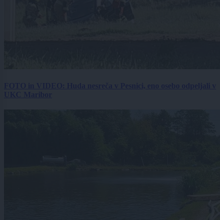
FOTO in VIDEO: Huda nesreča v Pesnici, eno osebo odpeljali v
UKC Maribor