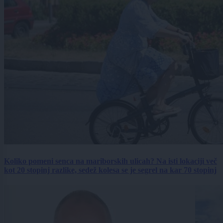
Koliko pomeni senca na mariborskih ulicah? Na isti lokaciji več
kot 20 stopinj razlike, sedež kolesa se je segrel na kar 70 stopinj