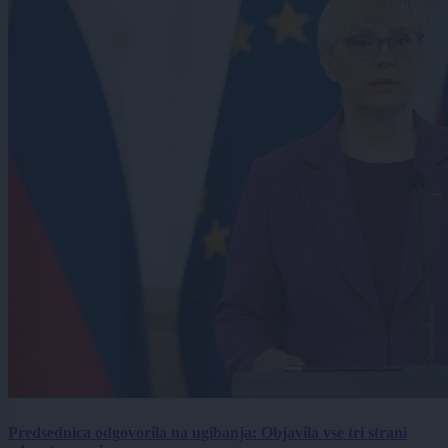
Predsednica odgovorila na ugibanja: Objavila vse tri strani