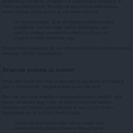
Raziskovalci so znova analizirali vse razpoložljive fotografije in
vidne značilnosti živali. Po njihovih ugotovitvah oblika telesa,
hrbtne plavuti, prsnih plavuti in zob ustreza tej vrsti.
Ob tem opozarjajo, da se pri mladih osebkih nekatere
značilnosti zob med rastjo močno spreminjajo, zato
zgolj na podlagi posameznih zobnih značilnosti ni
mogoče zanesljivo določiti vrste.
Znanstveniki poudarjajo, da vse vidne morfološke značilnosti skupaj
potrjujejo prvotno identifikacijo.
Dragocen podatek za znanost
Veliki beli morski pes velja za eno najbolj ogroženih vrst morskih
psov v Sredozemlju, potrjeni primeri pa so zelo redki.
Prav zato ima vsak zanesljivo dokumentiran pojav mladiča velik
pomen za raziskovanje vrste, saj lahko pomaga pri boljšem
razumevanju območij razmnoževanja in razvoja teh živali v
Jadranskem morju in širšem Sredozemlju.
Avtorji raziskave opozarjajo tudi na pomen tako
imenovane državljanske znanosti. Fotografije in