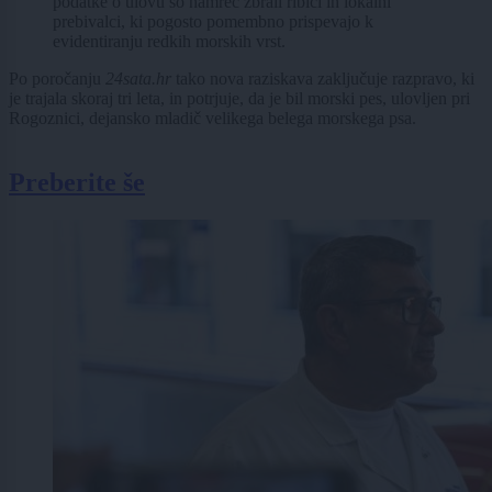
podatke o ulovu so namreč zbrali ribiči in lokalni
prebivalci, ki pogosto pomembno prispevajo k
evidentiranju redkih morskih vrst.
Po poročanju
24sata.hr
tako nova raziskava zaključuje razpravo, ki
je trajala skoraj tri leta, in potrjuje, da je bil morski pes, ulovljen pri
Rogoznici, dejansko mladič velikega belega morskega psa.
Preberite še