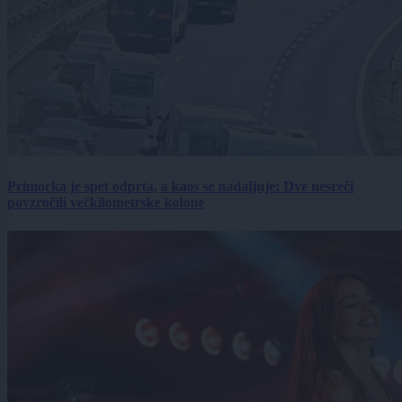
Primorka je spet odprta, a kaos se nadaljuje: Dve nesreči
povzročili večkilometrske kolone