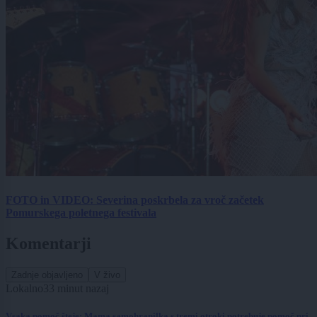
FOTO in VIDEO: Severina poskrbela za vroč začetek
Pomurskega poletnega festivala
Komentarji
Zadnje objavljeno
V živo
Lokalno
33 minut nazaj
Vsaka pomoč šteje: Mama samohranilka s tremi otroki potrebuje pomoč pri