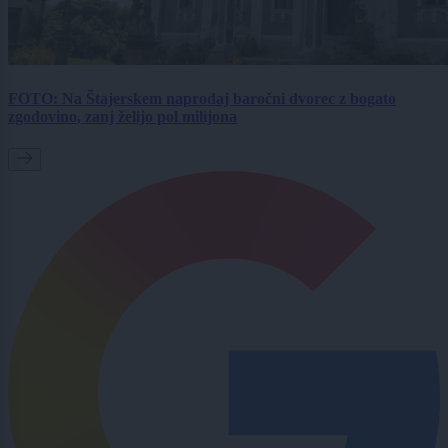
FOTO: Na Štajerskem naprodaj baročni dvorec z bogato
zgodovino, zanj želijo pol milijona