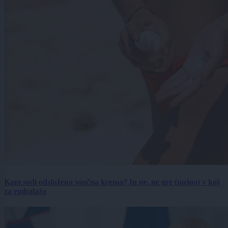
Kam sodi odslužena sončna krema? In ne, ne gre (nujno) v koš
za embalažo