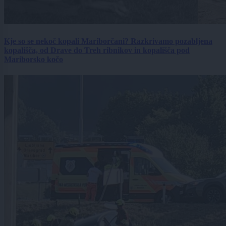
Kje so se nekoč kopali Mariborčani? Razkrivamo pozabljena
kopališča, od Drave do Treh ribnikov in kopališča pod
Mariborsko kočo