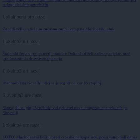
nakupu šolskih potrebščin
Lokalno
eno uro nazaj
Zaradi velike gneče so začasno zaprli vstop na Mariborski otok
Lokalno
2 uri nazaj
Štajerski župan gre po tretji mandat: Dokončati želi začete projekte, med
prednostnimi zdravstvena postaja
Lokalno
2 uri nazaj
Avtomobil na Koroški ulici se je segrel na kar 85 stopinj
Slovenija
3 ure nazaj
Skoraj 40 stopinj! Vročinski val prinesel nove temperaturne rekorde po
Sloveniji
Lokalno
4 ure nazaj
FOTO: Mariborčani bežijo pred vročino na kopališče, prost vstop tudi danes