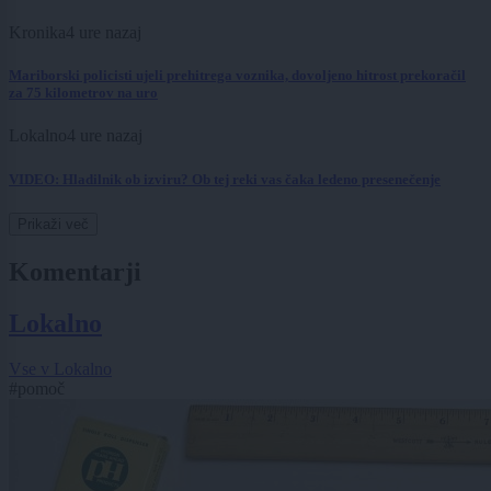
Kronika
4 ure nazaj
Mariborski policisti ujeli prehitrega voznika, dovoljeno hitrost prekoračil
za 75 kilometrov na uro
Lokalno
4 ure nazaj
VIDEO: Hladilnik ob izviru? Ob tej reki vas čaka ledeno presenečenje
Prikaži več
Komentarji
Lokalno
Vse v Lokalno
#pomoč