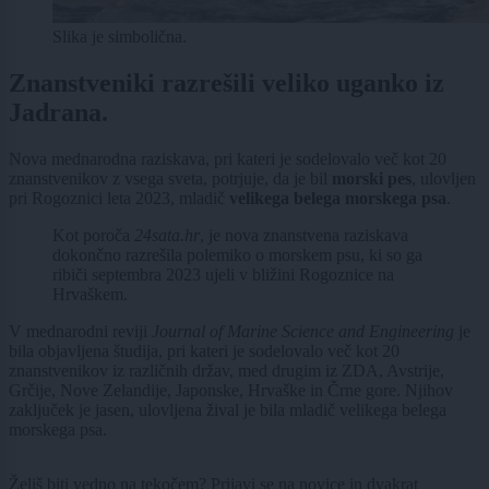
Slika je simbolična.
Znanstveniki razrešili veliko uganko iz
Jadrana.
Nova mednarodna raziskava, pri kateri je sodelovalo več kot 20
znanstvenikov z vsega sveta, potrjuje, da je bil
morski pes
, ulovljen
pri Rogoznici leta 2023, mladič
velikega belega morskega psa
.
Kot poroča
24sata.hr
, je nova znanstvena raziskava
dokončno razrešila polemiko o morskem psu, ki so ga
ribiči septembra 2023 ujeli v bližini Rogoznice na
Hrvaškem.
V mednarodni reviji
Journal of Marine Science and Engineering
je
bila objavljena študija, pri kateri je sodelovalo več kot 20
znanstvenikov iz različnih držav, med drugim iz ZDA, Avstrije,
Grčije, Nove Zelandije, Japonske, Hrvaške in Črne gore. Njihov
zaključek je jasen, ulovljena žival je bila mladič velikega belega
morskega psa.
Želiš biti vedno na tekočem? Prijavi se na novice in dvakrat