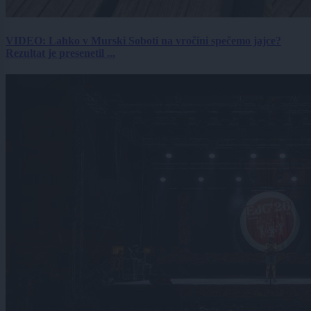
VIDEO: Lahko v Murski Soboti na vročini spečemo jajce?
Rezultat je presenetil ...