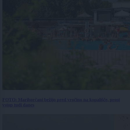
FOTO: Mariborčani bežijo pred vročino na kopališče, prost
vstop tudi danes