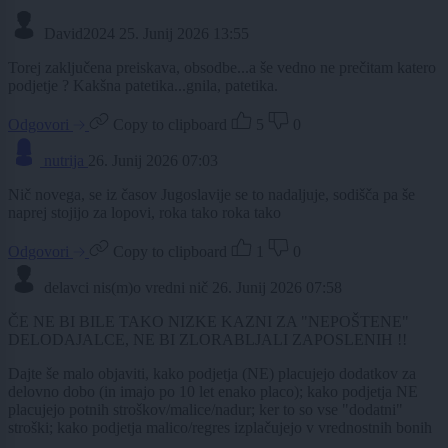
David2024
25. Junij 2026 13:55
Torej zaključena preiskava, obsodbe...a še vedno ne prečitam katero
podjetje ? Kakšna patetika...gnila, patetika.
Odgovori
Copy to clipboard
5
0
nutrija
26. Junij 2026 07:03
Nič novega, se iz časov Jugoslavije se to nadaljuje, sodišča pa še
naprej stojijo za lopovi, roka tako roka tako
Odgovori
Copy to clipboard
1
0
delavci nis(m)o vredni nič
26. Junij 2026 07:58
ČE NE BI BILE TAKO NIZKE KAZNI ZA "NEPOŠTENE"
DELODAJALCE, NE BI ZLORABLJALI ZAPOSLENIH !!
Dajte še malo objaviti, kako podjetja (NE) placujejo dodatkov za
delovno dobo (in imajo po 10 let enako placo); kako podjetja NE
placujejo potnih stroškov/malice/nadur; ker to so vse "dodatni"
stroški; kako podjetja malico/regres izplačujejo v vrednostnih bonih
...