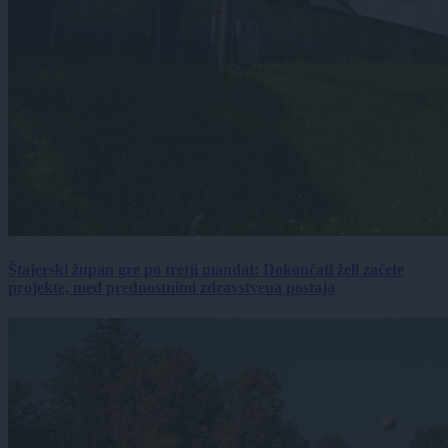
Štajerski župan gre po tretji mandat: Dokončati želi začete
projekte, med prednostnimi zdravstvena postaja