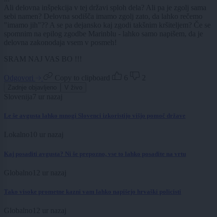
Ali delovna inšpekcija v tej državi sploh dela? Ali pa je zgolj sama
sebi namen? Delovna sodišča imamo zgolj zato, da lahko rečemo
"imamo jih"?? A se pa dejansko kaj zgodi takšnim kršiteljem? Če se
spomnim na epilog zgodbe Marinblu - lahko samo napišem, da je
delovna zakonodaja vsem v posmeh!
SRAM NAJ VAS BO !!!
Odgovori
Copy to clipboard
6
2
Zadnje objavljeno
V živo
Slovenija
7 ur nazaj
Le še avgusta lahko mnogi Slovenci izkoristijo višjo pomoč države
Lokalno
10 ur nazaj
Kaj posaditi avgusta? Ni še prepozno, vse to lahko posadite na vrtu
Globalno
12 ur nazaj
Tako visoke prometne kazni vam lahko napišejo hrvaški policisti
Globalno
12 ur nazaj