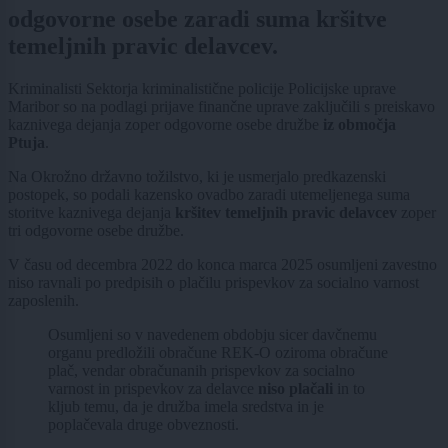
odgovorne osebe zaradi suma kršitve
temeljnih pravic delavcev.
Kriminalisti Sektorja kriminalistične policije Policijske uprave
Maribor so na podlagi prijave finančne uprave zaključili s preiskavo
kaznivega dejanja zoper odgovorne osebe družbe
iz območja
Ptuja
.
Na Okrožno državno tožilstvo, ki je usmerjalo predkazenski
postopek, so podali kazensko ovadbo zaradi utemeljenega suma
storitve kaznivega dejanja
kršitev temeljnih pravic delavcev
zoper
tri odgovorne osebe družbe.
V času od decembra 2022 do konca marca 2025 osumljeni zavestno
niso ravnali po predpisih o plačilu prispevkov za socialno varnost
zaposlenih.
Osumljeni so v navedenem obdobju sicer davčnemu
organu predložili obračune REK-O oziroma obračune
plač, vendar obračunanih prispevkov za socialno
varnost in prispevkov za delavce
niso plačali
in to
kljub temu, da je družba imela sredstva in je
poplačevala druge obveznosti.