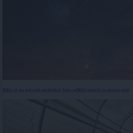
Bliža se na nebesni spektakel, letos odlični pogoji za opazovanje