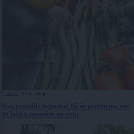
Lokalno
|
0 komentarjev
Kaj posaditi avgusta? Ni še prepozno, vse
to lahko posadite na vrtu