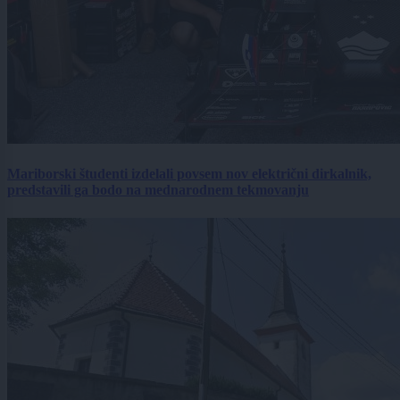
Mariborski študenti izdelali povsem nov električni dirkalnik,
predstavili ga bodo na mednarodnem tekmovanju