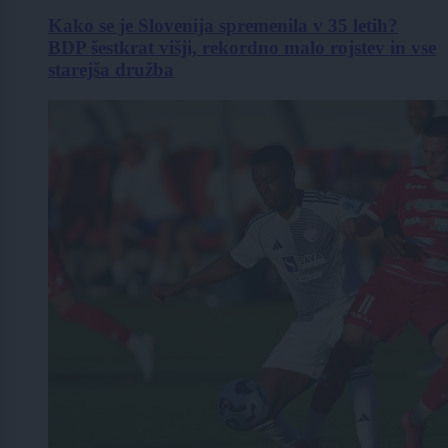
Kako se je Slovenija spremenila v 35 letih?
BDP šestkrat višji, rekordno malo rojstev in vse
starejša družba