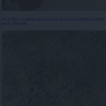
Ne le Bled: Le nekaj minut stran se skriva eno najbolj očarljivih
mest v Sloveniji