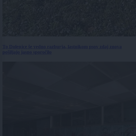
To Dolenjce še vedno razburja, lastnikom psov zdaj znova
pošiljajo jasno sporočilo