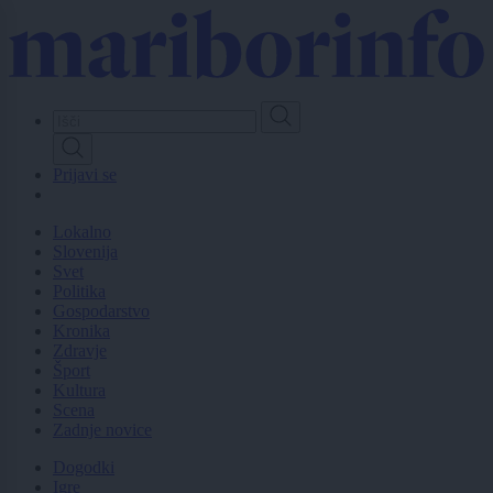
Skip
to
main
content
Prijavi se
Lokalno
Slovenija
Svet
Politika
Gospodarstvo
Kronika
Zdravje
Šport
Kultura
Scena
Zadnje novice
Dogodki
Igre