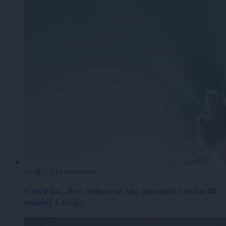
okolje
|
0 komentarjev
Vroče bo, živo srebro se zna povzpeti vse do 40
stopinj Celzija