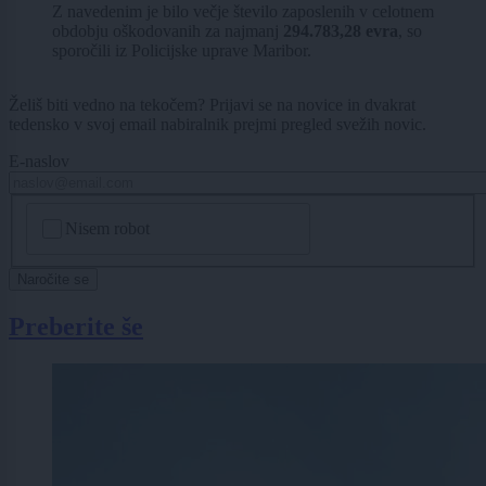
Z navedenim je bilo večje število zaposlenih v celotnem
obdobju oškodovanih za najmanj
294.783,28 evra
, so
sporočili iz Policijske uprave Maribor.
Želiš biti vedno na tekočem? Prijavi se na novice in dvakrat
tedensko v svoj email nabiralnik prejmi pregled svežih novic.
E-naslov
CAPTCHA
Nisem robot
Naročite se
Preberite še