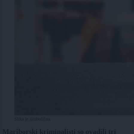
Slika je simbolična.
Mariborski kriminalisti so ovadili tri