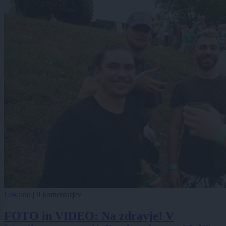
Lokalno
|
0 komentarjev
FOTO in VIDEO: Na zdravje! V