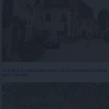
Ne le Bled: Le nekaj minut stran se skriva eno najbolj očarljivih
mest v Sloveniji