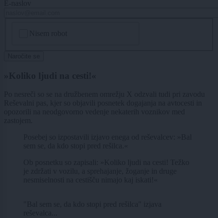
E-naslov
CAPTCHA
Nisem robot
Naročite se
»Koliko ljudi na cesti!«
Po nesreči so se na družbenem omrežju X odzvali tudi pri zavodu
Reševalni pas, kjer so objavili posnetek dogajanja na avtocesti in
opozorili na neodgovorno vedenje nekaterih voznikov med
zastojem.
Posebej so izpostavili izjavo enega od reševalcev: »Bal
sem se, da kdo stopi pred rešilca.«
Ob posnetku so zapisali: »Koliko ljudi na cesti! Težko
je zdržati v vozilu, a sprehajanje, žoganje in druge
nesmiselnosti na cestišču nimajo kaj iskati!«
"Bal sem se, da kdo stopi pred rešilca" izjava
reševalca...