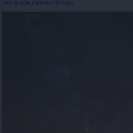
rešujejo ugled podhoda Ajdovščina