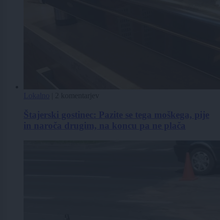
Lokalno
|
2 komentarjev
Štajerski gostinec: Pazite se tega moškega, pije
in naroča drugim, na koncu pa ne plača