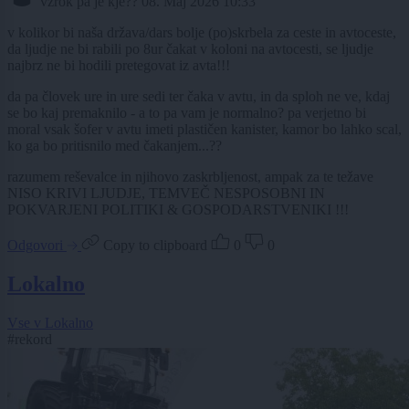
vzrok pa je kje??
08. Maj 2026 10:33
v kolikor bi naša država/dars bolje (po)skrbela za ceste in avtoceste,
da ljudje ne bi rabili po 8ur čakat v koloni na avtocesti, se ljudje
najbrz ne bi hodili pretegovat iz avta!!!
da pa človek ure in ure sedi ter čaka v avtu, in da sploh ne ve, kdaj
se bo kaj premaknilo - a to pa vam je normalno? pa verjetno bi
moral vsak šofer v avtu imeti plastičen kanister, kamor bo lahko scal,
ko ga bo pritisnilo med čakanjem...??
razumem reševalce in njihovo zaskrbljenost, ampak za te težave
NISO KRIVI LJUDJE, TEMVEČ NESPOSOBNI IN
POKVARJENI POLITIKI & GOSPODARSTVENIKI !!!
Odgovori
Copy to clipboard
0
0
Lokalno
Vse v Lokalno
#rekord