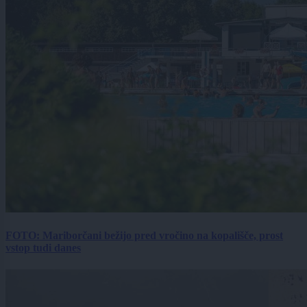
FOTO: Mariborčani bežijo pred vročino na kopališče, prost
vstop tudi danes