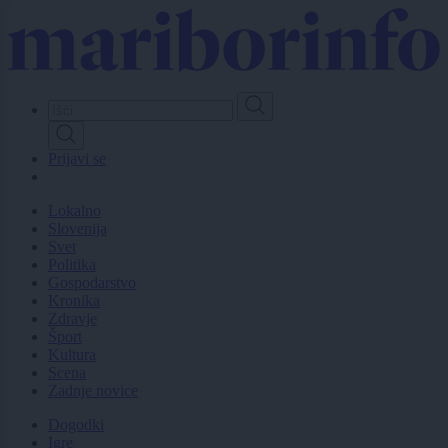
Skip
to
main
content
Prijavi se
Lokalno
Slovenija
Svet
Politika
Gospodarstvo
Kronika
Zdravje
Šport
Kultura
Scena
Zadnje novice
Dogodki
Igre