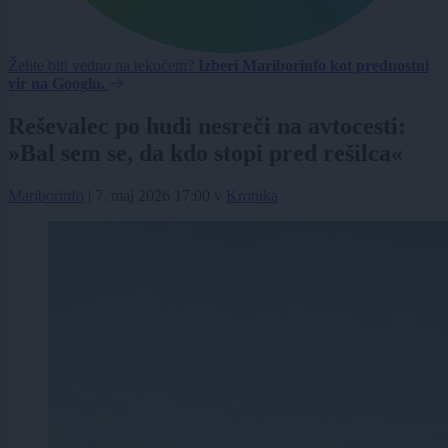
Želite biti vedno na tekočem?
Izberi Mariborinfo kot prednostni
vir na Googlu.
Reševalec po hudi nesreči na avtocesti:
»Bal sem se, da kdo stopi pred rešilca«
Mariborinfo
|
7. maj 2026 17:00
v
Kronika