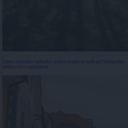
Umor avstrijske vplivnice, katere truplo so našli pri Majšperku,
dobiva nove razsežnosti