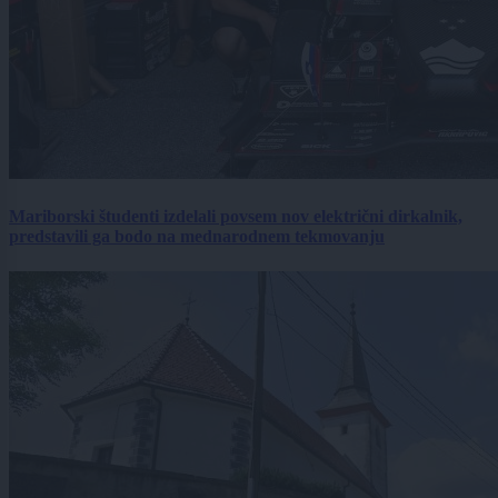
Mariborski študenti izdelali povsem nov električni dirkalnik,
predstavili ga bodo na mednarodnem tekmovanju