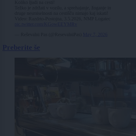
Koliko ljudi na cesti!
Težko je zdržati v vozilu, a sprehajanje, žoganje in
druge nesmiselnosti na cestišču nimajo kaj iskati!
Video: Razdrto-Postojna, 3.5.2026, NMP Logatec
pic.twitter.com/KGowEEYMRv
— Reševalni Pas (@ResevalniPas)
May 7, 2026
Preberite še