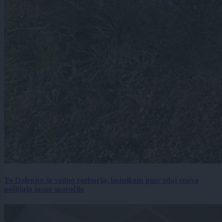
To Dolenjce še vedno razburja, lastnikom psov zdaj znova
pošiljajo jasno sporočilo