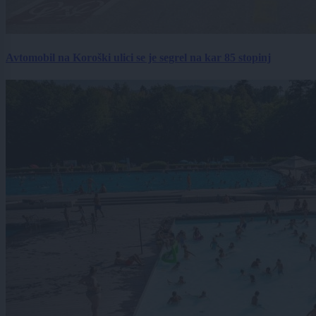
Avtomobil na Koroški ulici se je segrel na kar 85 stopinj