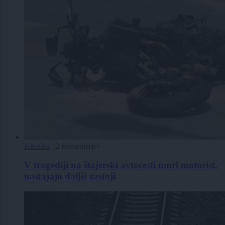
Kronika
|
2 komentarjev
V tragediji na štajerski avtocesti umrl motorist,
nastajajo daljši zastoji