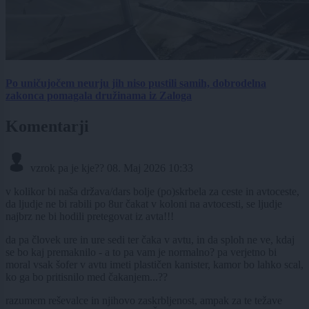
Po uničujočem neurju jih niso pustili samih, dobrodelna
zakonca pomagala družinama iz Zaloga
Komentarji
vzrok pa je kje??
08. Maj 2026 10:33
v kolikor bi naša država/dars bolje (po)skrbela za ceste in avtoceste,
da ljudje ne bi rabili po 8ur čakat v koloni na avtocesti, se ljudje
najbrz ne bi hodili pretegovat iz avta!!!
da pa človek ure in ure sedi ter čaka v avtu, in da sploh ne ve, kdaj
se bo kaj premaknilo - a to pa vam je normalno? pa verjetno bi
moral vsak šofer v avtu imeti plastičen kanister, kamor bo lahko scal,
ko ga bo pritisnilo med čakanjem...??
razumem reševalce in njihovo zaskrbljenost, ampak za te težave