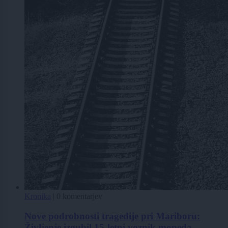
Kronika
|
0 komentarjev
Nove podrobnosti tragedije pri Mariboru:
Življenje izgubil 15-letni voznik mopeda