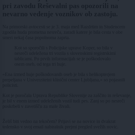
pri zavodu Reševalni pas opozorili na
nevarno vedenje voznikov ob zastoju.
Na primorski avtocesti se je 3. maja med Razdrtim in Studencem
zgodila huda prometna nesreča, zaradi katere je bila cesta v obe
smeri nekaj časa popolnoma zaprta.
Kot so sporočili s Policijske uprave Koper, so bila v
nesreči udeležena tri vozila s slovenskimi registrskimi
tablicami. Po prvih informacijah se je poškodovalo
osem oseb, od tega tri huje.
»Ena izmed huje poškodovanih oseb je bila s helikopterjem
prepeljana v Univerzitetni klinični center Ljubljana,« so pojasnili
policisti.
Kot je poročala Uprava Republike Slovenije za zaščito in reševanje,
je bil v enem izmed udeleženih vozil tudi pes. Zanj so po nesreči
poskrbeli v zavetišču za male živali.
Želiš biti vedno na tekočem? Prijavi se na novice in dvakrat
tedensko v svoj email nabiralnik prejmi pregled svežih novic.