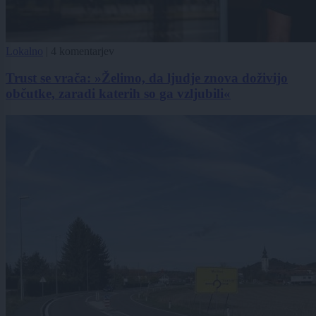
Lokalno
|
4 komentarjev
Trust se vrača: »Želimo, da ljudje znova doživijo
občutke, zaradi katerih so ga vzljubili«