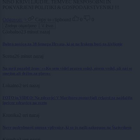
NISO KRIVI LJUDJE, TEMVEČ NESPOSOBNI IN
POKVARJENI POLITIKI & GOSPODARSTVENIKI !!!
Odgovori
Copy to clipboard
0
0
Zadnje objavljeno
V živo
Globalno
23 minut nazaj
Dobra novica za 38-letnega Hrvata, ki se na Irskem bori za življenje
Scena
26 minut nazaj
Na meji pozabil ženo: »»Ko sem videl prazen sedež, nisem vedel, ali naj se
smejim ali držim za glavo«
Lokalno
2 uri nazaj
FOTO in VIDEO: Na zdravje! V Mariboru postavljali rekord za najdaljšo
špricer zdravico na svetu
Kronika
2 uri nazaj
Nove podrobnosti umora vplivnice, ki so jo našli zakopano na Štajerskem
Kronika
3 ure nazaj