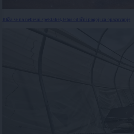
Bliža se na nebesni spektakel, letos odlični pogoji za opazovanje