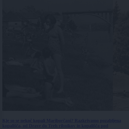
Kje so se nekoč kopali Mariborčani? Razkrivamo pozabljena
kopališča, od Drave do Treh ribnikov in kopališča pod