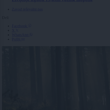
Zavod reševalni pas
Deli
Facebook
X
WhatsApp
Pošlji