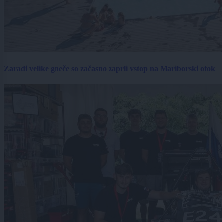
Zaradi velike gneče so začasno zaprli vstop na Mariborski otok