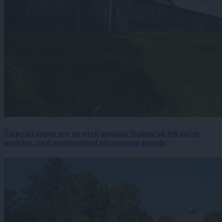
Štajerski župan gre po tretji mandat: Dokončati želi začete
projekte, med prednostnimi zdravstvena postaja