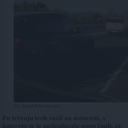
Vir: Zavod Reševalni pas
Po trčenju treh vozil na avtocesti, v
katerem se je poškodovalo osem ljudi, so