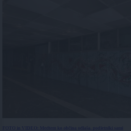
FOTO in VIDEO: Medtem ko občina odlaša, podjetniki sami