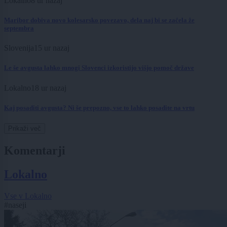
Lokalno
8 ur nazaj
Maribor dobiva novo kolesarsko povezavo, dela naj bi se začela že
septembra
Slovenija
15 ur nazaj
Le še avgusta lahko mnogi Slovenci izkoristijo višjo pomoč države
Lokalno
18 ur nazaj
Kaj posaditi avgusta? Ni še prepozno, vse to lahko posadite na vrtu
Prikaži več
Komentarji
Lokalno
Vse v Lokalno
#naseji