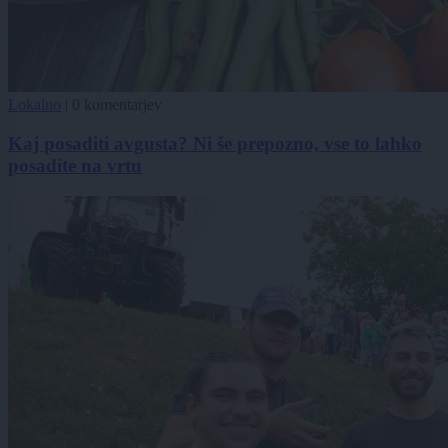
Lokalno
|
0 komentarjev
Kaj posaditi avgusta? Ni še prepozno, vse to lahko
posadite na vrtu