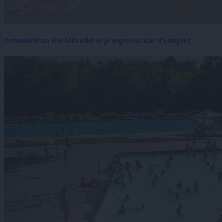
Avtomobil na Koroški ulici se je segrel na kar 85 stopinj