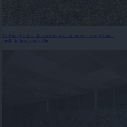
To Dolenjce še vedno razburja, lastnikom psov zdaj znova
pošiljajo jasno sporočilo