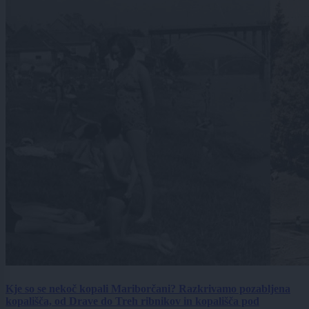
Kje so se nekoč kopali Mariborčani? Razkrivamo pozabljena
kopališča, od Drave do Treh ribnikov in kopališča pod