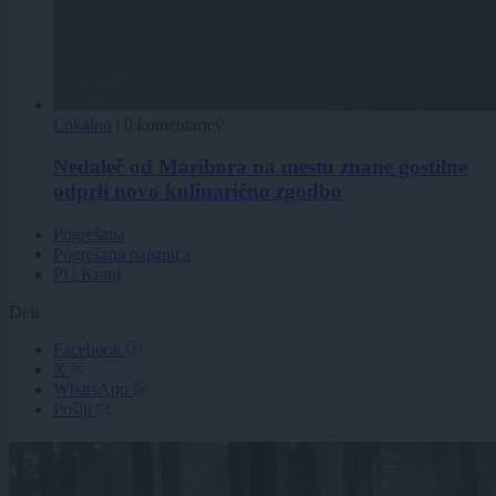
Lokalno
|
0 komentarjev
Nedaleč od Maribora na mestu znane gostilne
odprli novo kulinarično zgodbo
Pogrešana
Pogrešana najstnica
PU Kranj
Deli
Facebook
X
WhatsApp
Pošlji