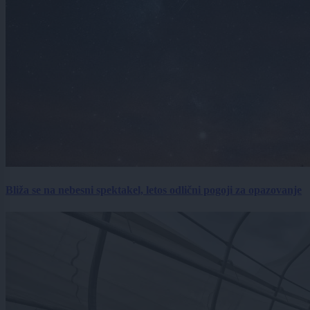
Bliža se na nebesni spektakel, letos odlični pogoji za opazovanje