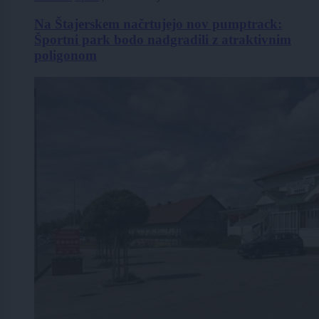
Na Štajerskem načrtujejo nov pumptrack:
Športni park bodo nadgradili z atraktivnim
poligonom