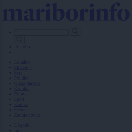
Skip
to
main
content
Prijavi se
Lokalno
Slovenija
Svet
Politika
Gospodarstvo
Kronika
Zdravje
Šport
Kultura
Scena
Zadnje novice
Dogodki
Igre