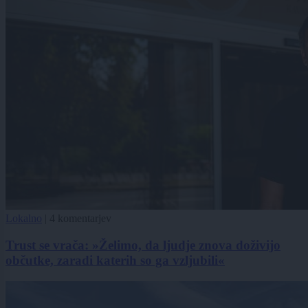
Lokalno
|
4 komentarjev
Trust se vrača: »Želimo, da ljudje znova doživijo
občutke, zaradi katerih so ga vzljubili«