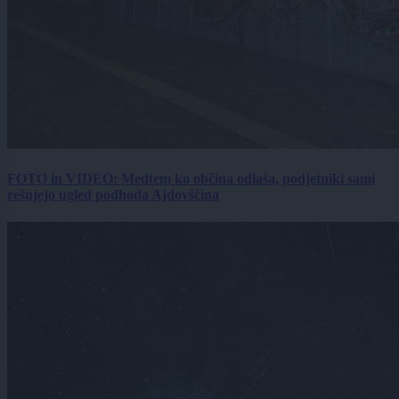
FOTO in VIDEO: Medtem ko občina odlaša, podjetniki sami
rešujejo ugled podhoda Ajdovščina