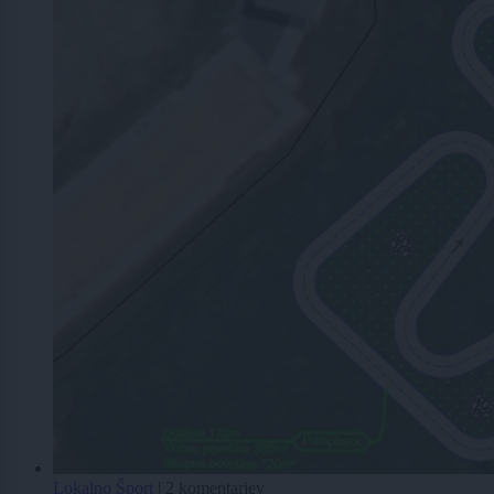
Lokalno
Šport
|
2 komentarjev