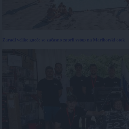
Zaradi velike gneče so začasno zaprli vstop na Mariborski otok