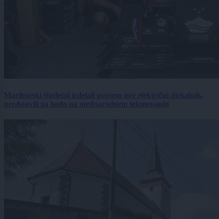
Mariborski študenti izdelali povsem nov električni dirkalnik,
predstavili ga bodo na mednarodnem tekmovanju