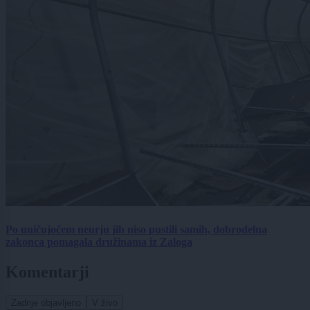
Po uničujočem neurju jih niso pustili samih, dobrodelna
zakonca pomagala družinama iz Zaloga
Komentarji
Zadnje objavljeno
V živo