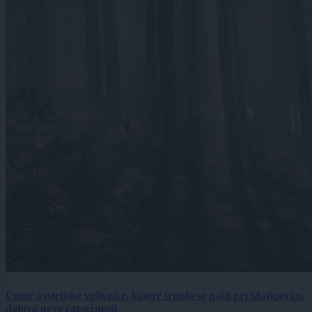
Umor avstrijske vplivnice, katere truplo so našli pri Majšperku,
dobiva nove razsežnosti