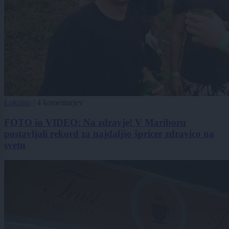
Lokalno
|
4 komentarjev
FOTO in VIDEO: Na zdravje! V Mariboru
postavljali rekord za najdaljšo špricer zdravico na
svetu