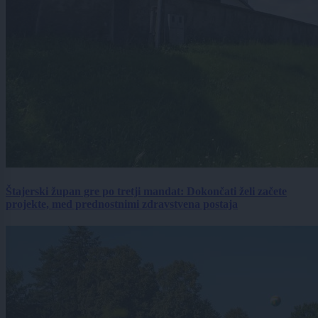
Štajerski župan gre po tretji mandat: Dokončati želi začete
projekte, med prednostnimi zdravstvena postaja