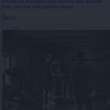
Nedaleč od Maribora začeli obsežna dela, občasno
bodo potrebne tudi popolne zapore
Šport
Vse v Šport