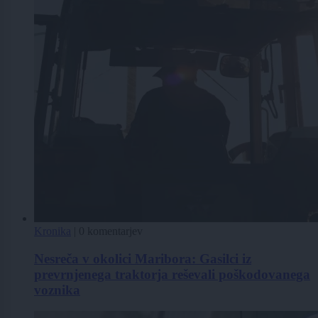
Kronika
|
0 komentarjev
Nesreča v okolici Maribora: Gasilci iz
prevrnjenega traktorja reševali poškodovanega
voznika