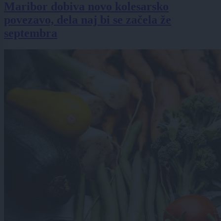
Maribor dobiva novo kolesarsko
povezavo, dela naj bi se začela že
septembra