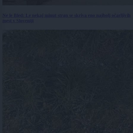
Ne le Bled: Le nekaj minut stran se skriva eno najbolj očarljivih
mest v Sloveniji