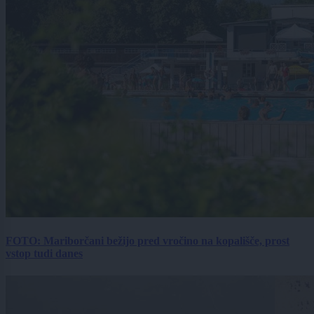
FOTO: Mariborčani bežijo pred vročino na kopališče, prost
vstop tudi danes