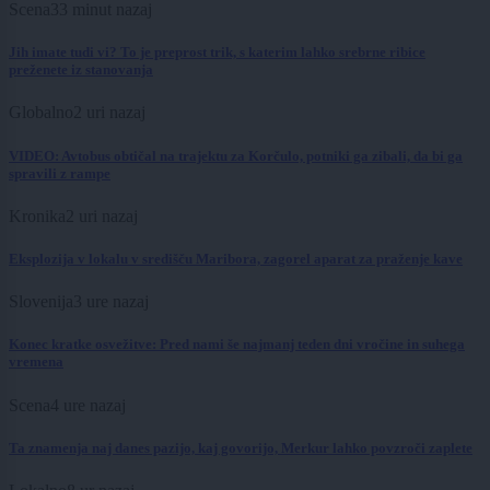
Scena
33 minut nazaj
Jih imate tudi vi? To je preprost trik, s katerim lahko srebrne ribice
preženete iz stanovanja
Globalno
2 uri nazaj
VIDEO: Avtobus obtičal na trajektu za Korčulo, potniki ga zibali, da bi ga
spravili z rampe
Kronika
2 uri nazaj
Eksplozija v lokalu v središču Maribora, zagorel aparat za praženje kave
Slovenija
3 ure nazaj
Konec kratke osvežitve: Pred nami še najmanj teden dni vročine in suhega
vremena
Scena
4 ure nazaj
Ta znamenja naj danes pazijo, kaj govorijo, Merkur lahko povzroči zaplete