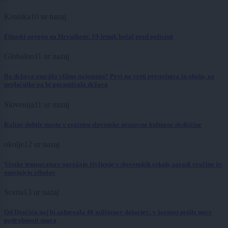
Kronika
10 ur nazaj
Filmski pregon na Hrvaškem: 19-letnik bežal pred policisti
Globalno
11 ur nazaj
Bo država omejila višino najemnin? Prvi na vrsti prestolnica in obala, za
neplačnike pa bi garantirala država
Slovenija
11 ur nazaj
Koline dobile mesto v registru slovenske nesnovne kulturne dediščine
okolje
12 ur nazaj
Visoke temperature ogrožajo življenje v slovenskih rekah, zaradi vročine že
omejujejo ribolov
Scena
13 ur nazaj
Od Dončića naj bi zahtevala 40 milijonov dolarjev: v javnost prišle nove
podrobnosti spora