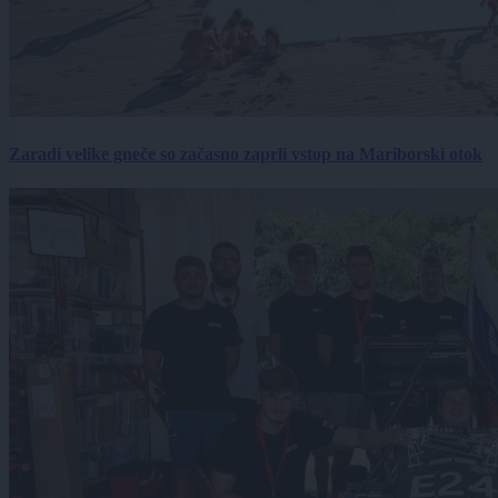
Zaradi velike gneče so začasno zaprli vstop na Mariborski otok