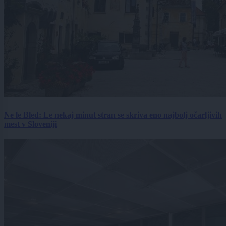
Ne le Bled: Le nekaj minut stran se skriva eno najbolj očarljivih
mest v Sloveniji