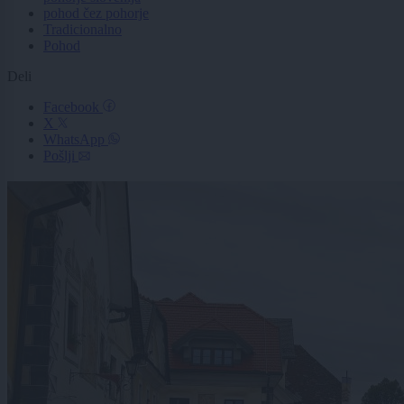
pohod čez pohorje
Tradicionalno
Pohod
Deli
Facebook
X
WhatsApp
Pošlji