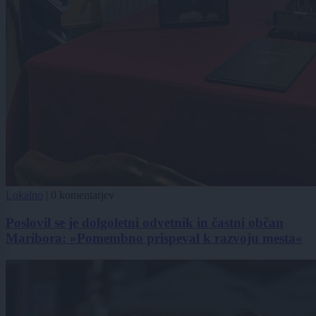
Lokalno
|
0 komentarjev
Poslovil se je dolgoletni odvetnik in častni občan
Maribora: »Pomembno prispeval k razvoju mesta«