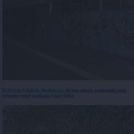
FOTO in VIDEO: Medtem ko občina odlaša, podjetniki sami
rešujejo ugled podhoda Ajdovščina