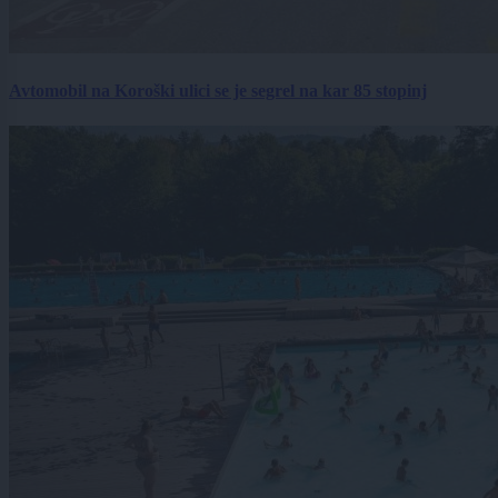
Avtomobil na Koroški ulici se je segrel na kar 85 stopinj