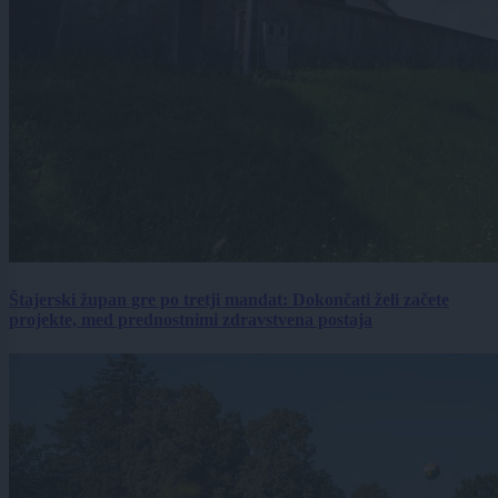
Štajerski župan gre po tretji mandat: Dokončati želi začete
projekte, med prednostnimi zdravstvena postaja