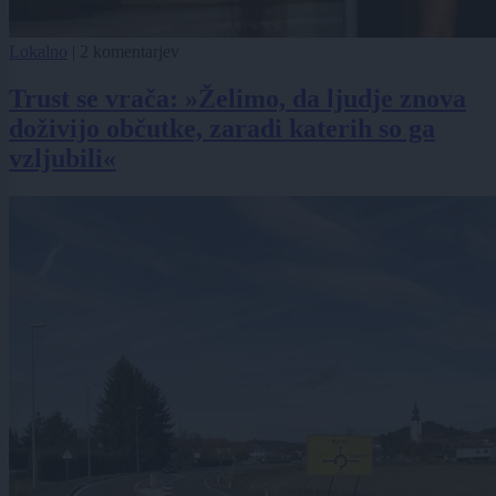
Lokalno
|
2 komentarjev
Trust se vrača: »Želimo, da ljudje znova
doživijo občutke, zaradi katerih so ga
vzljubili«