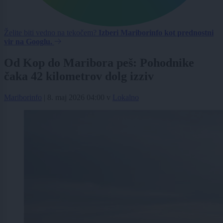
Želite biti vedno na tekočem?
Izberi Mariborinfo kot prednostni
vir na Googlu.
Od Kop do Maribora peš: Pohodnike
čaka 42 kilometrov dolg izziv
Mariborinfo
|
8. maj 2026 04:00
v
Lokalno