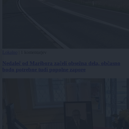
Lokalno
|
1 komentarjev
Nedaleč od Maribora začeli obsežna dela, občasno
bodo potrebne tudi popolne zapore