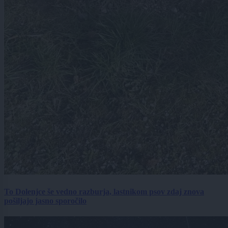
To Dolenjce še vedno razburja, lastnikom psov zdaj znova
pošiljajo jasno sporočilo