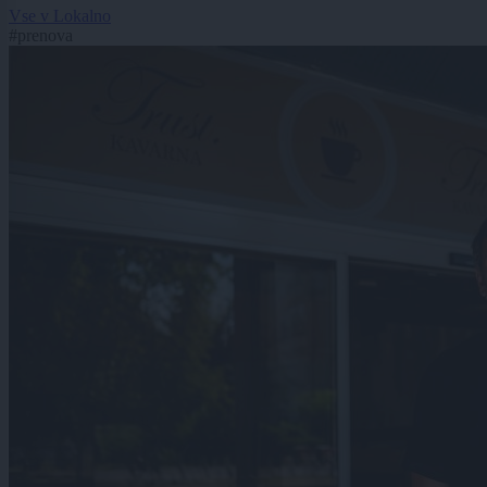
Vse v Lokalno
#prenova