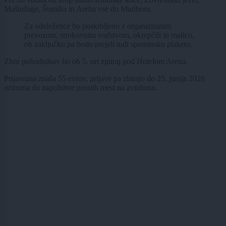
Mašinžage, Šumika in Areha vse do Mariboru.
Za udeležence bo poskrbljeno z organiziranim
prevozom, strokovnim vodstvom, okrepčili in malico,
ob zaključku pa bodo prejeli tudi spominsko plaketo.
Zbor pohodnikov bo ob 5. uri zjutraj pod Hotelom Arena.
Prijavnina znaša 55 evrov, prijave pa zbirajo do 25. junija 2026
oziroma do zapolnitve prostih mest na avtobusu.