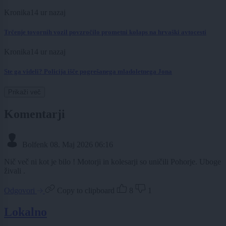
Kronika
14 ur nazaj
Trčenje tovornih vozil povzročilo prometni kolaps na hrvaški avtocesti
Kronika
14 ur nazaj
Ste ga videli? Policija išče pogrešanega mladoletnega Jona
Prikaži več
Komentarji
Bolfenk
08. Maj 2026 06:16
Nič več ni kot je bilo ! Motorji in kolesarji so uničili Pohorje. Uboge
živali .
Odgovori
Copy to clipboard
8
1
Lokalno