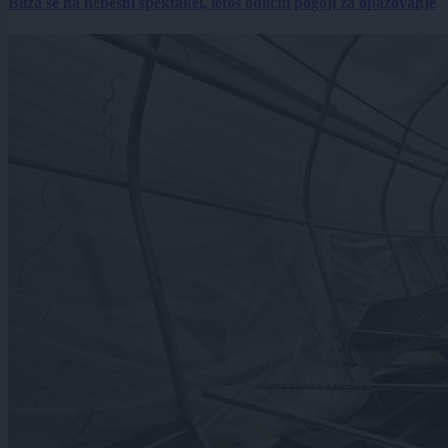
Bliža se na nebesni spektakel, letos odlični pogoji za opazovanje