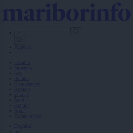
Skip
to
main
content
Prijavi se
Lokalno
Slovenija
Svet
Politika
Gospodarstvo
Kronika
Zdravje
Šport
Kultura
Scena
Zadnje novice
Dogodki
Igre