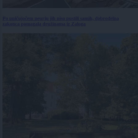
Po uničujočem neurju jih niso pustili samih, dobrodelna
zakonca pomagala družinama iz Zaloga