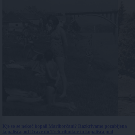
Kje so se nekoč kopali Mariborčani? Razkrivamo pozabljena
kopališča, od Drave do Treh ribnikov in kopališča pod