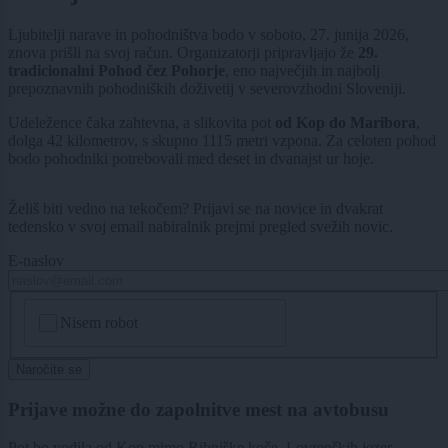
Ljubitelji narave in pohodništva bodo v soboto, 27. junija 2026,
znova prišli na svoj račun. Organizatorji pripravljajo že
29.
tradicionalni Pohod čez Pohorje
, eno največjih in najbolj
prepoznavnih pohodniških doživetij v severovzhodni Sloveniji.
Udeležence čaka zahtevna, a slikovita pot
od Kop do Maribora
,
dolga 42 kilometrov, s skupno 1115 metri vzpona. Za celoten pohod
bodo pohodniki potrebovali med deset in dvanajst ur hoje.
Želiš biti vedno na tekočem? Prijavi se na novice in dvakrat
tedensko v svoj email nabiralnik prejmi pregled svežih novic.
E-naslov
CAPTCHA
Nisem robot
Naročite se
Prijave možne do zapolnitve mest na avtobusu
Pot bo vodila od Kop mimo Ribniške koče, Lovrenških jezer,