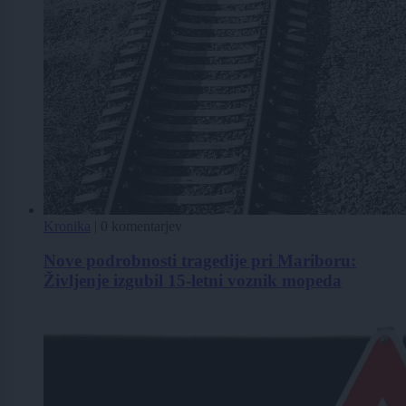
Kronika
|
0 komentarjev
Nove podrobnosti tragedije pri Mariboru:
Življenje izgubil 15-letni voznik mopeda