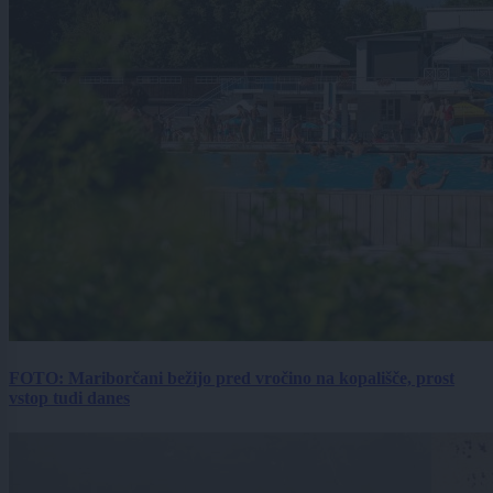
FOTO: Mariborčani bežijo pred vročino na kopališče, prost
vstop tudi danes