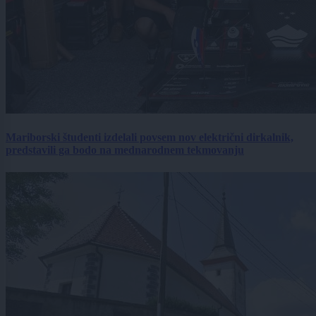
Mariborski študenti izdelali povsem nov električni dirkalnik,
predstavili ga bodo na mednarodnem tekmovanju