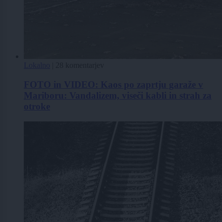
Lokalno
|
28 komentarjev
FOTO in VIDEO: Kaos po zaprtju garaže v
Mariboru: Vandalizem, viseči kabli in strah za
otroke