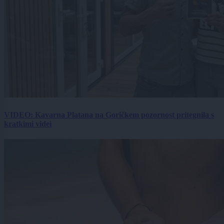
VIDEO: Kavarna Platana na Goričkem pozornost pritegnila s
kratkimi videi