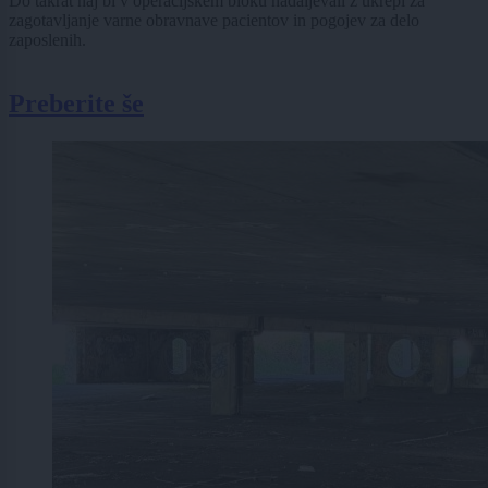
Do takrat naj bi v operacijskem bloku nadaljevali z ukrepi za
zagotavljanje varne obravnave pacientov in pogojev za delo
zaposlenih.
Preberite še