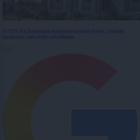
FOTO: Na Štajerskem naprodaj baročni dvorec z bogato
zgodovino, zanj želijo pol milijona