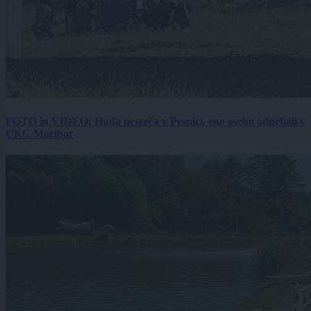
FOTO in VIDEO: Huda nesreča v Pesnici, eno osebo odpeljali v
UKC Maribor