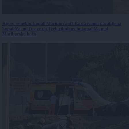
Kje so se nekoč kopali Mariborčani? Razkrivamo pozabljena
kopališča, od Drave do Treh ribnikov in kopališča pod
Mariborsko kočo