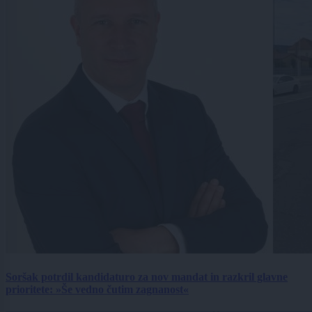
Soršak potrdil kandidaturo za nov mandat in razkril glavne
prioritete: »Še vedno čutim zagnanost«