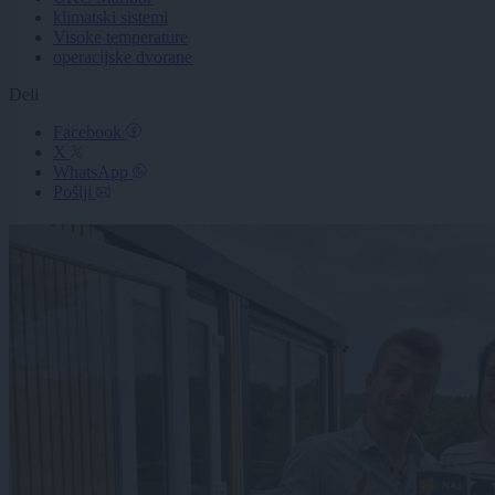
klimatski sistemi
Visoke temperature
operacijske dvorane
Deli
Facebook
X
WhatsApp
Pošlji