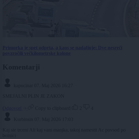
Primorka je spet odprta, a kaos se nadaljuje: Dve nesreči
povzročili večkilometrske kolone
Komentarji
kapucinar
07. Maj 2026 16:27
SMEJALNI PLIN JE ZAKON
Odgovori
Copy to clipboard
2
4
Kurbinsin
07. Maj 2026 17:03
Kaj ste trceni Ali kaj vam manjka, takoj namestit Ac povsod po
bolnici