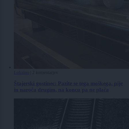
Lokalno
|
2 komentarjev
Štajerski gostinec: Pazite se tega moškega, pije
in naroča drugim, na koncu pa ne plača