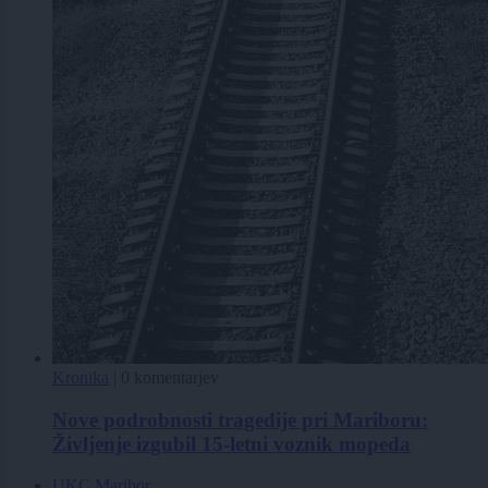
Kronika
|
0 komentarjev
Nove podrobnosti tragedije pri Mariboru:
Življenje izgubil 15-letni voznik mopeda
UKC Maribor