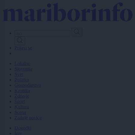
Skip
to
main
content
Prijavi se
Lokalno
Slovenija
Svet
Politika
Gospodarstvo
Kronika
Zdravje
Šport
Kultura
Scena
Zadnje novice
Dogodki
Igre