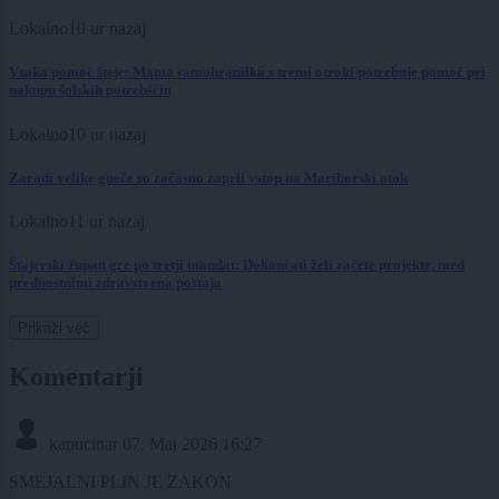
Lokalno
10 ur nazaj
Vsaka pomoč šteje: Mama samohranilka s tremi otroki potrebuje pomoč pri
nakupu šolskih potrebščin
Lokalno
10 ur nazaj
Zaradi velike gneče so začasno zaprli vstop na Mariborski otok
Lokalno
11 ur nazaj
Štajerski župan gre po tretji mandat: Dokončati želi začete projekte, med
prednostnimi zdravstvena postaja
Prikaži več
Komentarji
kapucinar
07. Maj 2026 16:27
SMEJALNI PLIN JE ZAKON