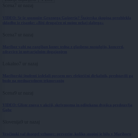
Scena
7 ur nazaj
VIDEO: Se še spomnite Groznega Gašperja? Štajerska skupina preoblekla
skladbo iz risanke: »Biti drugačen ni nujno nekaj slabega«
Scena
7 ur nazaj
Maribor vabi na razgiban konec tedna z glasbeno nostalgijo, koncerti,
zdravico in ustvarjalnim dogajanjem
Lokalno
7 ur nazaj
Mariborski študenti izdelali povsem nov električni dirkalnik, predstavili ga
bodo na mednarodnem tekmovanju
Scena
9 ur nazaj
VIDEO: Gliste znova v akciji, skrivnostna in odštekana dvojica predstavlja
Gobe
Slovenija
9 ur nazaj
Vročinski val dosegel vrhunec: preverite, koliko stopinj je bilo v Mariboru