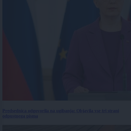
Predsednica odgovorila na ugibanja: Objavila vse tri strani
odpustnega pisma