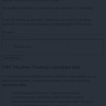
Na mariborski klinični center smo zato naslovili več vprašanj.
Želiš biti vedno na tekočem? Prijavi se na novice in dvakrat
tedensko v svoj email nabiralnik prejmi pregled svežih novic.
E-naslov
CAPTCHA
Nisem robot
Naročite se
UKC Maribor: Potekajo sanacijska dela
V Univerzitetnem kliničnem centru Maribor pojasnjujejo, da na
klimatskem sistemu v operativnem bloku trenutno potekajo
sanacijska dela.
»Na klimatskem sistemu v operativnem bloku
Univerzitetnega kliničnega centra Maribor zaradi
dotrajanosti trenutno potekajo sanacijska dela. Izvaja se
sanacija hladilnih stolpov,« so zapisali.