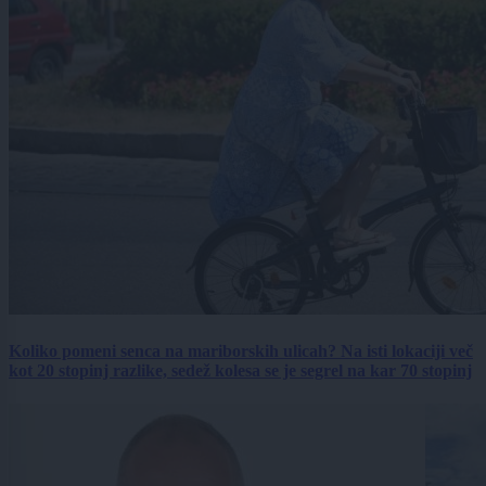
Koliko pomeni senca na mariborskih ulicah? Na isti lokaciji več
kot 20 stopinj razlike, sedež kolesa se je segrel na kar 70 stopinj