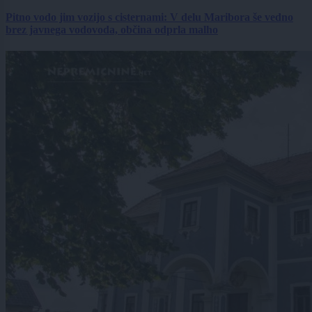
Pitno vodo jim vozijo s cisternami: V delu Maribora še vedno
brez javnega vodovoda, občina odprla malho