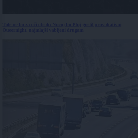
Tole ne bo za oči otrok: Nocoj bo Ptuj gostil provokativni
Queernight, najmlajši vabljeni drugam