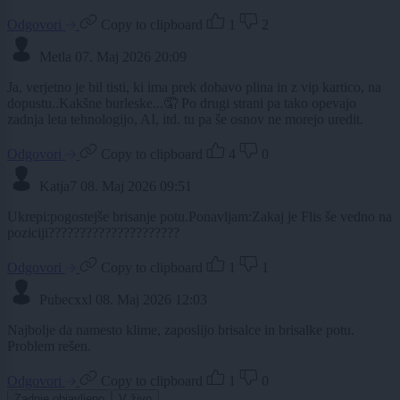
Odgovori
Copy to clipboard
1
2
Metla
07. Maj 2026 20:09
Ja, verjetno je bil tisti, ki ima prek dobavo plina in z vip kartico, na
dopustu..Kakšne burleske...🤦 Po drugi strani pa tako opevajo
zadnja leta tehnologijo, AI, itd. tu pa še osnov ne morejo uredit.
Odgovori
Copy to clipboard
4
0
Katja7
08. Maj 2026 09:51
Ukrepi:pogostejše brisanje potu.Ponavljam:Zakaj je Flis še vedno na
poziciji?????????????????????
Odgovori
Copy to clipboard
1
1
Pubecxxl
08. Maj 2026 12:03
Najbolje da namesto klime, zaposlijo brisalce in brisalke potu.
Problem rešen.
Odgovori
Copy to clipboard
1
0
Zadnje objavljeno
V živo