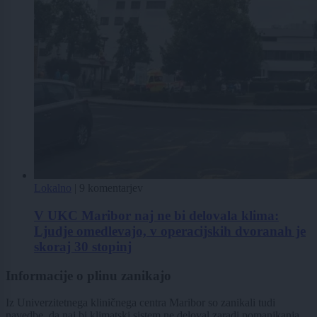
Lokalno
|
9 komentarjev
V UKC Maribor naj ne bi delovala klima:
Ljudje omedlevajo, v operacijskih dvoranah je
skoraj 30 stopinj
Informacije o plinu zanikajo
Iz Univerzitetnega kliničnega centra Maribor so zanikali tudi
navedbe, da naj bi klimatski sistem ne deloval zaradi pomanjkanja