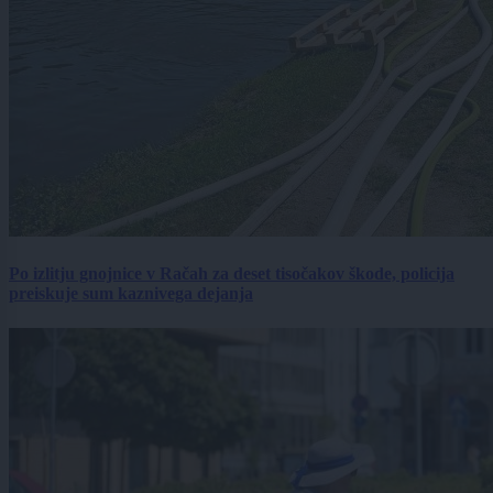
Po izlitju gnojnice v Račah za deset tisočakov škode, policija
preiskuje sum kaznivega dejanja