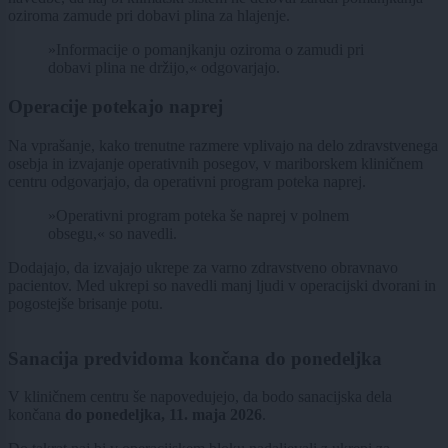
oziroma zamude pri dobavi plina za hlajenje.
»Informacije o pomanjkanju oziroma o zamudi pri
dobavi plina ne držijo,« odgovarjajo.
Operacije potekajo naprej
Na vprašanje, kako trenutne razmere vplivajo na delo zdravstvenega
osebja in izvajanje operativnih posegov, v mariborskem kliničnem
centru odgovarjajo, da operativni program poteka naprej.
»Operativni program poteka še naprej v polnem
obsegu,« so navedli.
Dodajajo, da izvajajo ukrepe za varno zdravstveno obravnavo
pacientov. Med ukrepi so navedli manj ljudi v operacijski dvorani in
pogostejše brisanje potu.
Sanacija predvidoma končana do ponedeljka
V kliničnem centru še napovedujejo, da bodo sanacijska dela
končana
do ponedeljka, 11. maja 2026
.