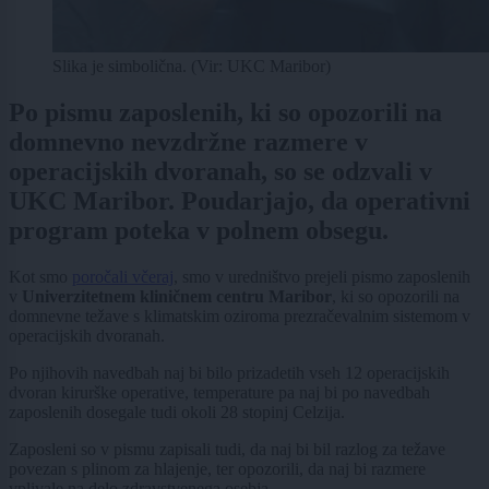
Slika je simbolična. (Vir: UKC Maribor)
Po pismu zaposlenih, ki so opozorili na
domnevno nevzdržne razmere v
operacijskih dvoranah, so se odzvali v
UKC Maribor. Poudarjajo, da operativni
program poteka v polnem obsegu.
Kot smo
poročali včeraj
, smo v uredništvo prejeli pismo zaposlenih
v
Univerzitetnem kliničnem centru Maribor
, ki so opozorili na
domnevne težave s klimatskim oziroma prezračevalnim sistemom v
operacijskih dvoranah.
Po njihovih navedbah naj bi bilo prizadetih vseh 12 operacijskih
dvoran kirurške operative, temperature pa naj bi po navedbah
zaposlenih dosegale tudi okoli 28 stopinj Celzija.
Zaposleni so v pismu zapisali tudi, da naj bi bil razlog za težave
povezan s plinom za hlajenje, ter opozorili, da naj bi razmere
vplivale na delo zdravstvenega osebja.