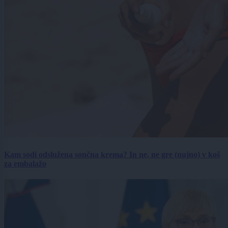
Kam sodi odslužena sončna krema? In ne, ne gre (nujno) v koš
za embalažo