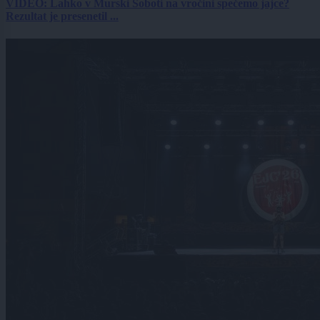
VIDEO: Lahko v Murski Soboti na vročini spečemo jajce?
Rezultat je presenetil ...