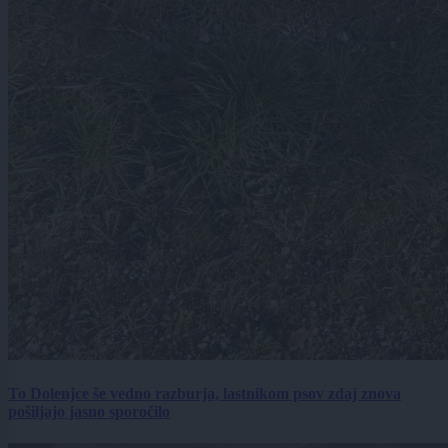
To Dolenjce še vedno razburja, lastnikom psov zdaj znova
pošiljajo jasno sporočilo