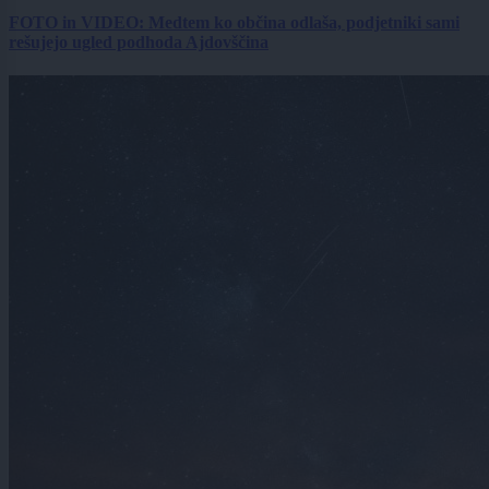
FOTO in VIDEO: Medtem ko občina odlaša, podjetniki sami
rešujejo ugled podhoda Ajdovščina