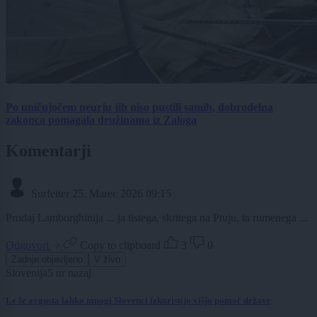
Po uničujočem neurju jih niso pustili samih, dobrodelna
zakonca pomagala družinama iz Zaloga
Komentarji
Surfeiter
25. Marec 2026 09:15
Prodaj Lamborghinija ... ja tistega, skritega na Ptuju, ta rumenega ...
Odgovori
Copy to clipboard
3
0
Zadnje objavljeno
V živo
Slovenija
5 ur nazaj
Le še avgusta lahko mnogi Slovenci izkoristijo višjo pomoč države