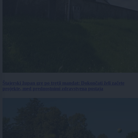
Štajerski župan gre po tretji mandat: Dokončati želi začete
projekte, med prednostnimi zdravstvena postaja