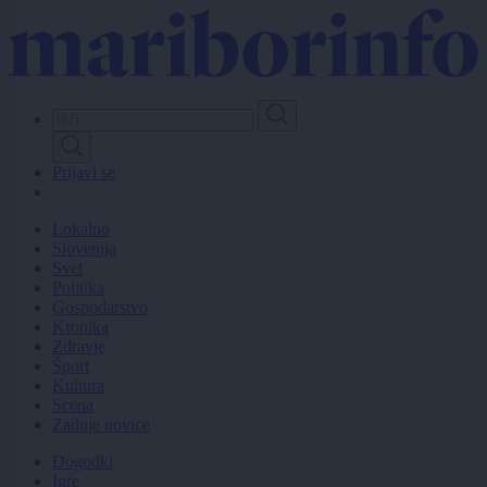
Skip
to
main
content
Prijavi se
Lokalno
Slovenija
Svet
Politika
Gospodarstvo
Kronika
Zdravje
Šport
Kultura
Scena
Zadnje novice
Dogodki
Igre