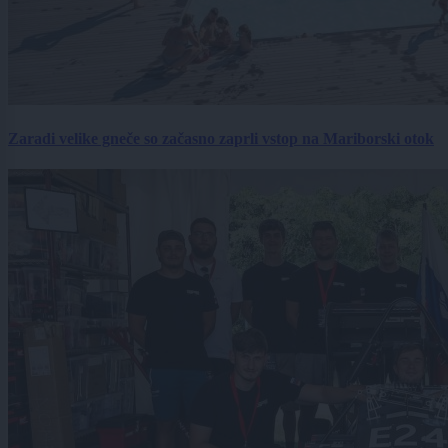
Zaradi velike gneče so začasno zaprli vstop na Mariborski otok