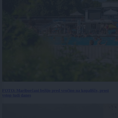
FOTO: Mariborčani bežijo pred vročino na kopališče, prost
vstop tudi danes