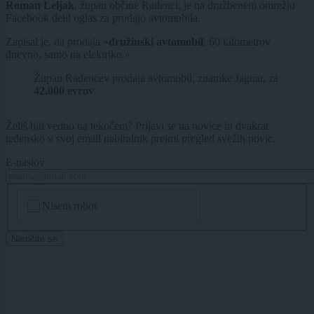
Roman Leljak
, župan občine Radenci, je na družbenem omrežju
Facebook delil oglas za prodajo avtomobila.
Zapisal je, da prodaja »
družinski avtomobil
. 60 kilometrov
dnevno, samo na elektriko.«
Župan Radencev prodaja avtomobil, znamke Jaguar, za
42.000 evrov
.
Želiš biti vedno na tekočem? Prijavi se na novice in dvakrat
tedensko v svoj email nabiralnik prejmi pregled svežih novic.
E-naslov
CAPTCHA
Nisem robot
Naročite se