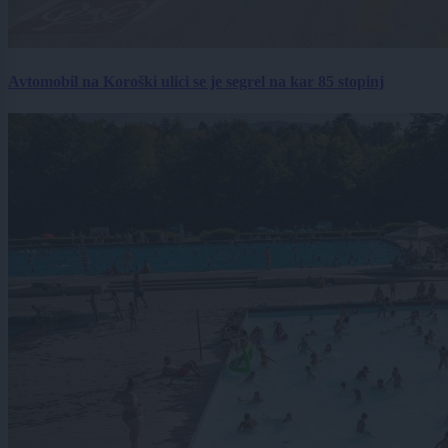
Avtomobil na Koroški ulici se je segrel na kar 85 stopinj