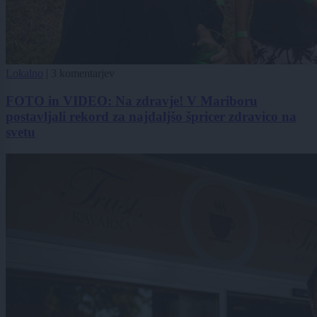
Lokalno
|
3 komentarjev
FOTO in VIDEO: Na zdravje! V Mariboru
postavljali rekord za najdaljšo špricer zdravico na
svetu