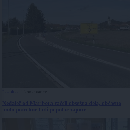
Lokalno
|
1 komentarjev
Nedaleč od Maribora začeli obsežna dela, občasno
bodo potrebne tudi popolne zapore