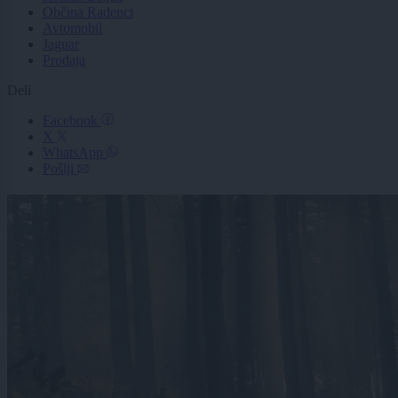
Občina Radenci
Avtomobil
Jaguar
Prodaja
Deli
Facebook
X
WhatsApp
Pošlji