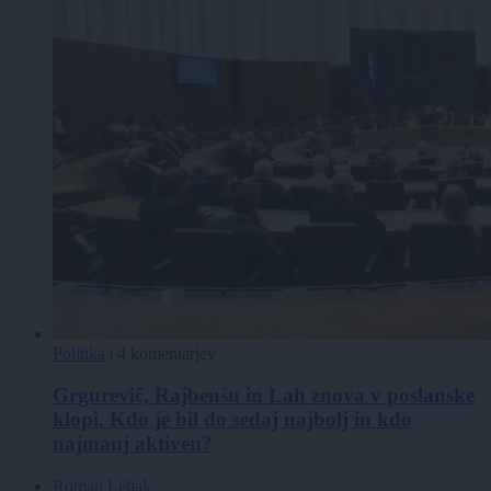
Politika
|
4 komentarjev
Grgurevič, Rajbenšu in Lah znova v poslanske
klopi. Kdo je bil do sedaj najbolj in kdo
najmanj aktiven?
Roman Leljak