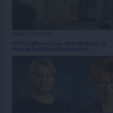
Lokalno
|
1 komentarjev
FOTO: Velika noč že na ulicah Maribora: To
drevo na Koroški cesti krade poglede