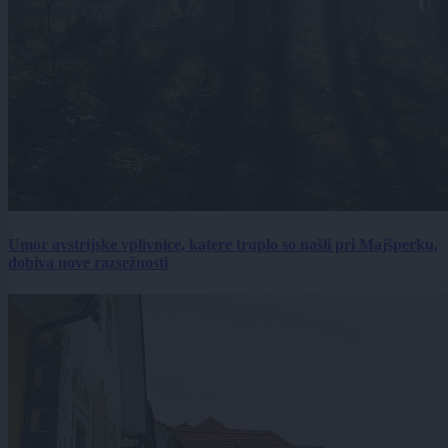
Umor avstrijske vplivnice, katere truplo so našli pri Majšperku,
dobiva nove razsežnosti