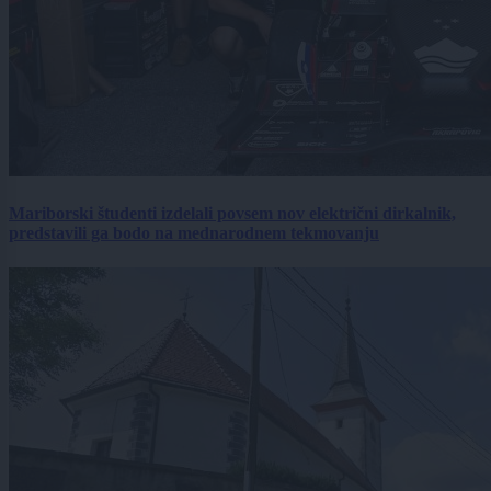
Mariborski študenti izdelali povsem nov električni dirkalnik,
predstavili ga bodo na mednarodnem tekmovanju