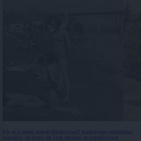
Kje so se nekoč kopali Mariborčani? Razkrivamo pozabljena
kopališča, od Drave do Treh ribnikov in kopališča pod