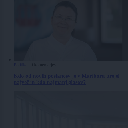
Politika
|
0 komentarjev
Kdo od novih poslancev je v Mariboru prejel
največ in kdo najmanj glasov?