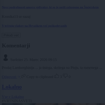
Nove podrobnosti umora vplivnice, ki so jo našli zakopano na Štajerskem
Kronika
13 ur nazaj
V trčenju vlakov na Hrvaškem več poškodovanih
Prikaži več
Komentarji
Surfeiter
25. Marec 2026 09:15
Prodaj Lamborghinija ... ja tistega, skritega na Ptuju, ta rumenega ...
Odgovori
Copy to clipboard
3
0
Lokalno
Vse v Lokalno
#VRTNINASVETI