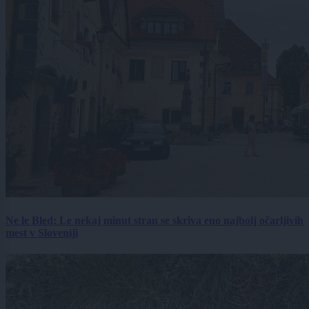
Ne le Bled: Le nekaj minut stran se skriva eno najbolj očarljivih
mest v Sloveniji