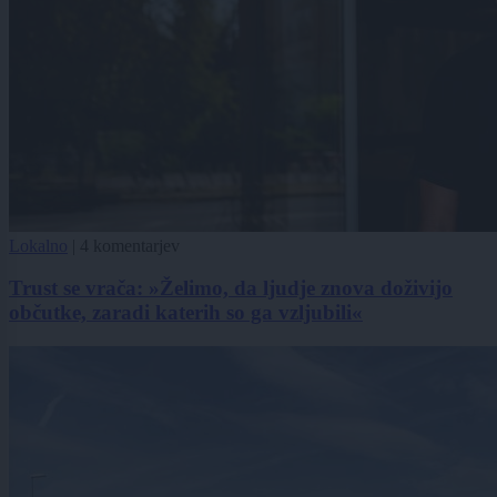
Lokalno
|
4 komentarjev
Trust se vrača: »Želimo, da ljudje znova doživijo
občutke, zaradi katerih so ga vzljubili«