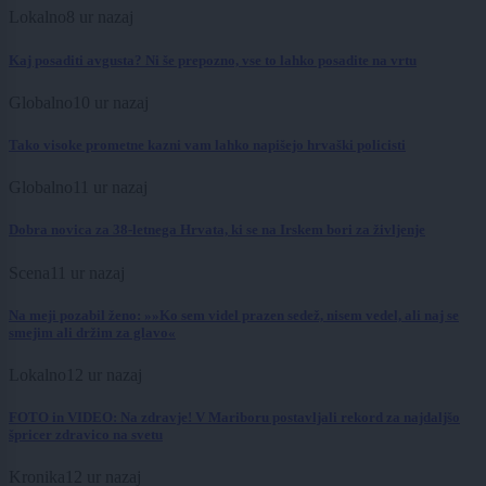
Lokalno
8 ur nazaj
Kaj posaditi avgusta? Ni še prepozno, vse to lahko posadite na vrtu
Globalno
10 ur nazaj
Tako visoke prometne kazni vam lahko napišejo hrvaški policisti
Globalno
11 ur nazaj
Dobra novica za 38-letnega Hrvata, ki se na Irskem bori za življenje
Scena
11 ur nazaj
Na meji pozabil ženo: »»Ko sem videl prazen sedež, nisem vedel, ali naj se
smejim ali držim za glavo«
Lokalno
12 ur nazaj
FOTO in VIDEO: Na zdravje! V Mariboru postavljali rekord za najdaljšo
špricer zdravico na svetu
Kronika
12 ur nazaj