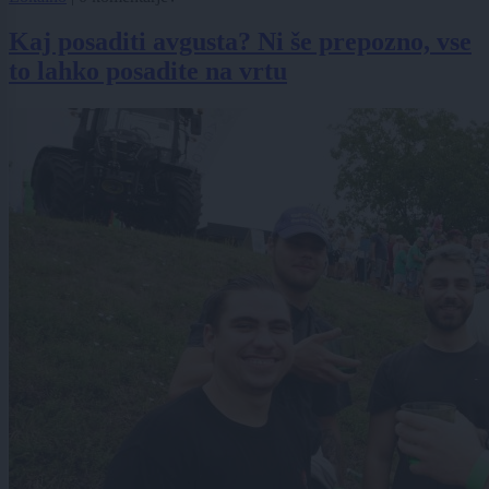
Kaj posaditi avgusta? Ni še prepozno, vse
to lahko posadite na vrtu