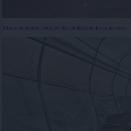
Bliža se na nebesni spektakel, letos odlični pogoji za opazovanje