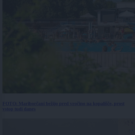
FOTO: Mariborčani bežijo pred vročino na kopališče, prost
vstop tudi danes