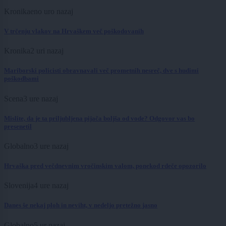
Kronika
eno uro nazaj
V trčenju vlakov na Hrvaškem več poškodovanih
Kronika
2 uri nazaj
Mariborski policisti obravnavali več prometnih nesreč, dve s hudimi
poškodbami
Scena
3 ure nazaj
Mislite, da je ta priljubljena pijača boljša od vode? Odgovor vas bo
presenetil
Globalno
3 ure nazaj
Hrvaška pred večdnevnim vročinskim valom, ponekod rdeče opozorilo
Slovenija
4 ure nazaj
Danes še nekaj ploh in neviht, v nedeljo pretežno jasno
Globalno
5 ur nazaj