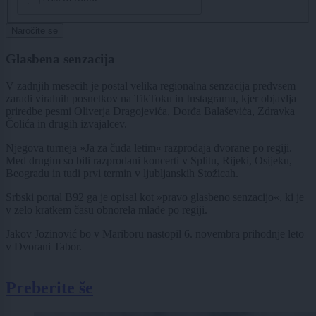
Naročite se
Glasbena senzacija
V zadnjih mesecih je postal velika regionalna senzacija predvsem
zaradi viralnih posnetkov na TikToku in Instagramu, kjer objavlja
priredbe pesmi Oliverja Dragojevića, Đorđa Balaševića, Zdravka
Čolića in drugih izvajalcev.
Njegova turneja »Ja za čuda letim« razprodaja dvorane po regiji.
Med drugim so bili razprodani koncerti v Splitu, Rijeki, Osijeku,
Beogradu in tudi prvi termin v ljubljanskih Stožicah.
Srbski portal B92 ga je opisal kot »pravo glasbeno senzacijo«, ki je
v zelo kratkem času obnorela mlade po regiji.
Jakov Jozinović bo v Mariboru nastopil 6. novembra prihodnje leto
v Dvorani Tabor.
Preberite še