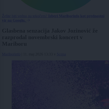
Želite biti vedno na tekočem?
Izberi Mariborinfo kot prednostni
vir na Googlu.
Glasbena senzacija Jakov Jozinović že
razprodal novembrski koncert v
Mariboru
Mariborinfo
|
11. maj 2026 13:33
v
Scena