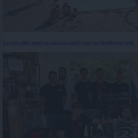
Zaradi velike gneče so začasno zaprli vstop na Mariborski otok