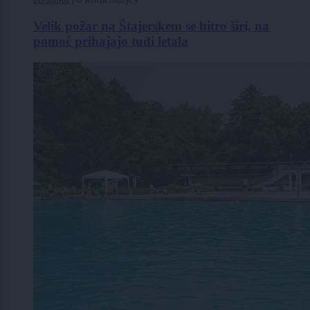
Velik požar na Štajerskem se hitro širi, na
pomoč prihajajo tudi letala