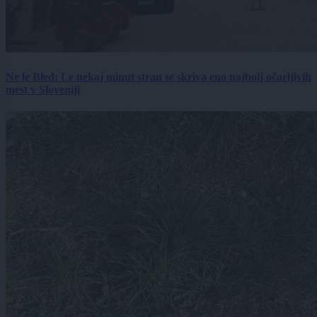
Ne le Bled: Le nekaj minut stran se skriva eno najbolj očarljivih
mest v Sloveniji