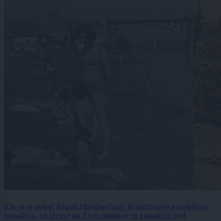
Kje so se nekoč kopali Mariborčani? Razkrivamo pozabljena
kopališča, od Drave do Treh ribnikov in kopališča pod