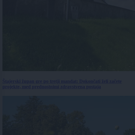
Štajerski župan gre po tretji mandat: Dokončati želi začete
projekte, med prednostnimi zdravstvena postaja