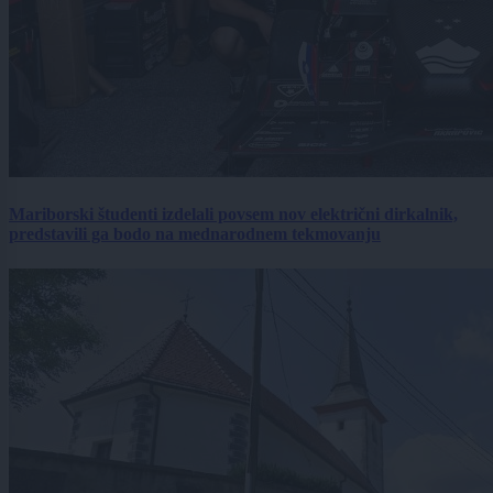
Mariborski študenti izdelali povsem nov električni dirkalnik,
predstavili ga bodo na mednarodnem tekmovanju