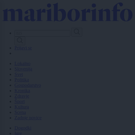
Skip
to
main
content
Prijavi se
Lokalno
Slovenija
Svet
Politika
Gospodarstvo
Kronika
Zdravje
Šport
Kultura
Scena
Zadnje novice
Dogodki
Igre