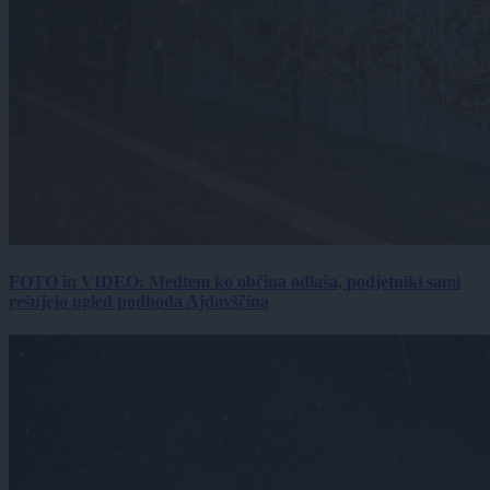
FOTO in VIDEO: Medtem ko občina odlaša, podjetniki sami
rešujejo ugled podhoda Ajdovščina