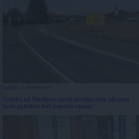
Lokalno
|
1 komentarjev
Nedaleč od Maribora začeli obsežna dela, občasno
bodo potrebne tudi popolne zapore