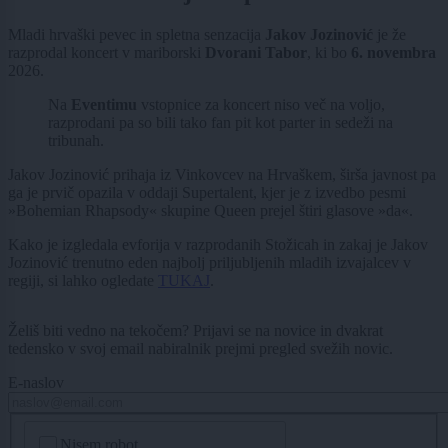
Mladi hrvaški pevec in spletna senzacija
Jakov Jozinović
je že
razprodal koncert v mariborski
Dvorani Tabor
, ki bo
6. novembra
2026.
Na
Eventimu
vstopnice za koncert niso več na voljo,
razprodani pa so bili tako fan pit kot parter in sedeži na
tribunah.
Jakov Jozinović prihaja iz Vinkovcev na Hrvaškem, širša javnost pa
ga je prvič opazila v oddaji Supertalent, kjer je z izvedbo pesmi
»Bohemian Rhapsody« skupine Queen prejel štiri glasove »da«.
Kako je izgledala evforija v razprodanih Stožicah in zakaj je Jakov
Jozinović trenutno eden najbolj priljubljenih mladih izvajalcev v
regiji, si lahko ogledate
TUKAJ
.
Želiš biti vedno na tekočem? Prijavi se na novice in dvakrat
tedensko v svoj email nabiralnik prejmi pregled svežih novic.
E-naslov
CAPTCHA
Nisem robot