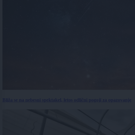
Bliža se na nebesni spektakel, letos odlični pogoji za opazovanje