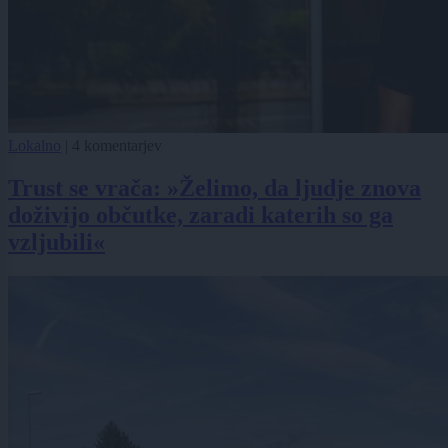
Lokalno
|
4 komentarjev
Trust se vrača: »Želimo, da ljudje znova
doživijo občutke, zaradi katerih so ga
vzljubili«