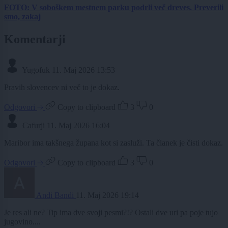
FOTO: V soboškem mestnem parku podrli več dreves. Preverili
smo, zakaj
Komentarji
Yugofuk
11. Maj 2026 13:53
Pravih slovencev ni več to je dokaz.
Odgovori
Copy to clipboard
3
0
Cafurji
11. Maj 2026 16:04
Maribor ima takšnega župana kot si zasluži. Ta članek je čisti dokaz.
Odgovori
Copy to clipboard
3
0
Andi Bandi
11. Maj 2026 19:14
Je res ali ne? Tip ima dve svoji pesmi?!? Ostali dve uri pa poje tujo
jugovino....