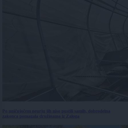
Po uničujočem neurju jih niso pustili samih, dobrodelna
zakonca pomagala družinama iz Zaloga