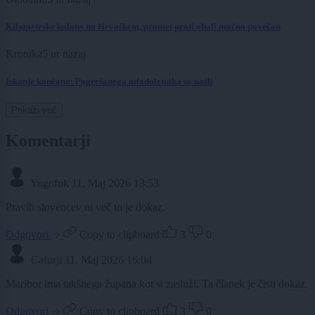
Kilometrske kolone na Hrvaškem, promet proti obali močno povečan
Kronika
5 ur nazaj
Iskanje končano: Pogrešanega mladoletnika so našli
Prikaži več
Komentarji
Yugofuk
11. Maj 2026 13:53
Pravih slovencev ni več to je dokaz.
Odgovori
Copy to clipboard
3
0
Cafurji
11. Maj 2026 16:04
Maribor ima takšnega župana kot si zasluži. Ta članek je čisti dokaz.
Odgovori
Copy to clipboard
3
0