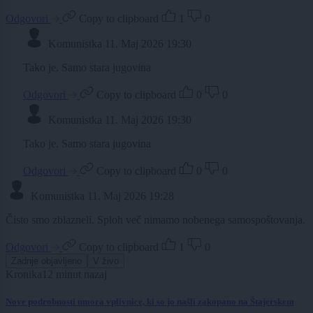
Odgovori
Copy to clipboard
1
0
Komunistka
11. Maj 2026 19:30
Tako je. Samo stara jugovina
Odgovori
Copy to clipboard
0
0
Komunistka
11. Maj 2026 19:30
Tako je. Samo stara jugovina
Odgovori
Copy to clipboard
0
0
Komunistka
11. Maj 2026 19:28
Čisto smo zblazneli. Sploh več nimamo nobenega samospoštovanja.
Odgovori
Copy to clipboard
1
0
Zadnje objavljeno
V živo
Kronika
12 minut nazaj
Nove podrobnosti umora vplivnice, ki so jo našli zakopano na Štajerskem