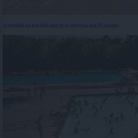
Avtomobil na Koroški ulici se je segrel na kar 85 stopinj