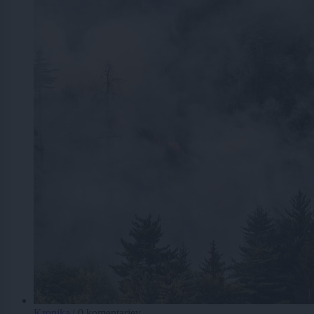
Kronika
|
0 komentarjev