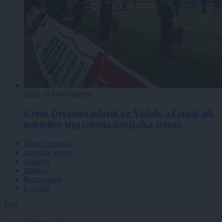
Šport
|
6 komentarjev
Green Dragonsi udarili po Violah: »Zaradi teh
imbecilov trpi celotna navijaška scena«
Jakov Jozinović
Dvorana Tabor
Koncert
Maribor
Razprodano
Eventim
Deli
Facebook