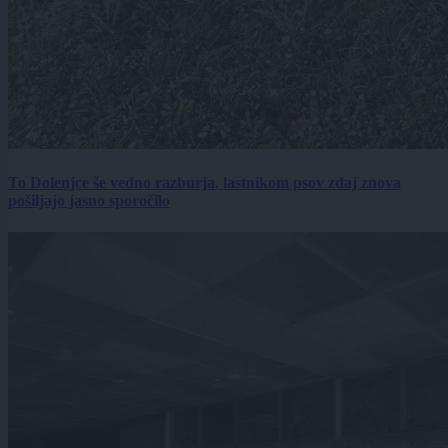
To Dolenjce še vedno razburja, lastnikom psov zdaj znova
pošiljajo jasno sporočilo