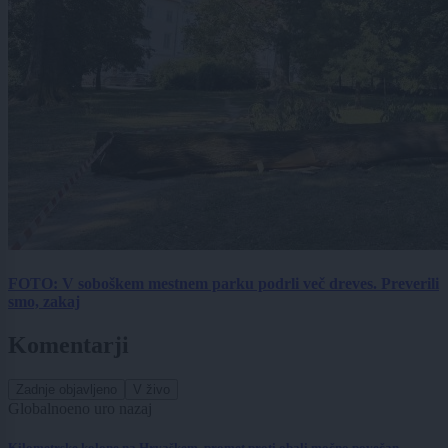
FOTO: V soboškem mestnem parku podrli več dreves. Preverili
smo, zakaj
Komentarji
Zadnje objavljeno
V živo
Globalno
eno uro nazaj
Kilometrske kolone na Hrvaškem, promet proti obali močno povečan