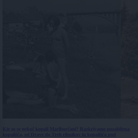
Kje so se nekoč kopali Mariborčani? Razkrivamo pozabljena
kopališča, od Drave do Treh ribnikov in kopališča pod