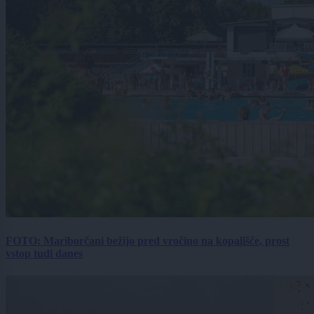
FOTO: Mariborčani bežijo pred vročino na kopališče, prost
vstop tudi danes