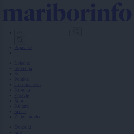
Skip
to
main
content
Prijavi se
Lokalno
Slovenija
Svet
Politika
Gospodarstvo
Kronika
Zdravje
Šport
Kultura
Scena
Zadnje novice
Dogodki
Igre