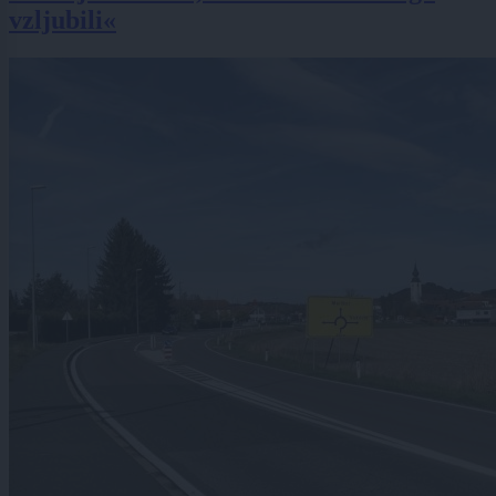
vzljubili«