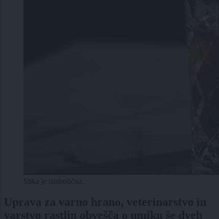
Slika je simbolična.
Uprava za varno hrano, veterinarstvo in
varstvo rastlin obvešča o umiku še dveh