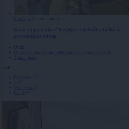
Slovenija
|
1 komentarjev
Kam za praznike? Najlepše izletniške točke za
prvomajski pobeg
Umik
Uprava za varno hrano veterinarstvo in varstvo rastlin
Žgane pijače
Deli
Facebook
X
WhatsApp
Pošlji