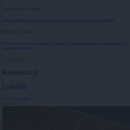
Slovenija
14 ur nazaj
Koline dobile mesto v registru slovenske nesnovne kulturne dediščine
okolje
15 ur nazaj
Visoke temperature ogrožajo življenje v slovenskih rekah, zaradi vročine že
omejujejo ribolov
Prikaži več
Komentarji
Lokalno
Vse v Lokalno
#prenova