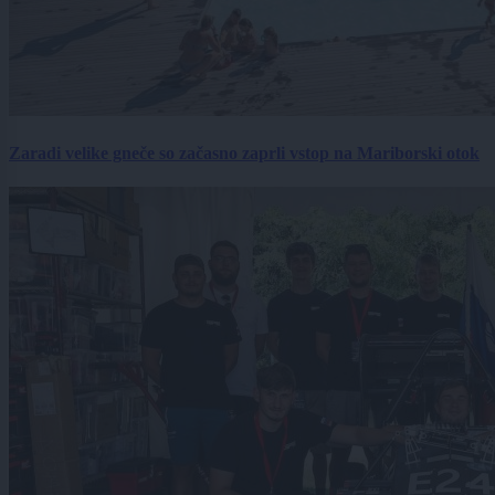
Zaradi velike gneče so začasno zaprli vstop na Mariborski otok