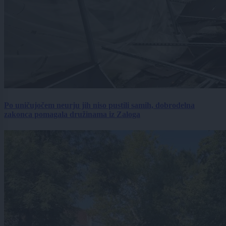
Po uničujočem neurju jih niso pustili samih, dobrodelna
zakonca pomagala družinama iz Zaloga