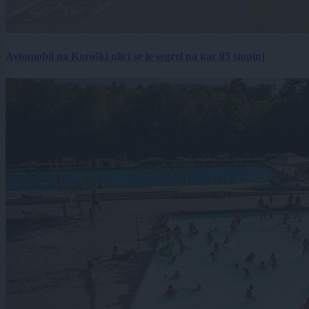
Avtomobil na Koroški ulici se je segrel na kar 85 stopinj