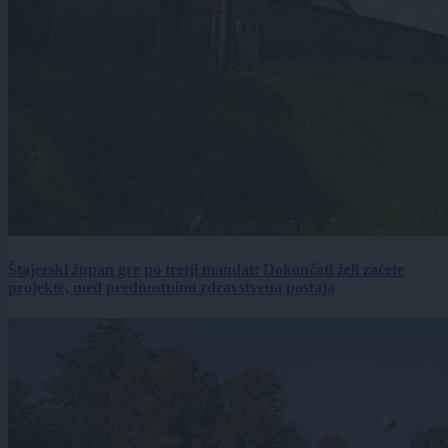
Štajerski župan gre po tretji mandat: Dokončati želi začete
projekte, med prednostnimi zdravstvena postaja