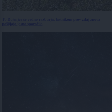
To Dolenjce še vedno razburja, lastnikom psov zdaj znova
pošiljajo jasno sporočilo