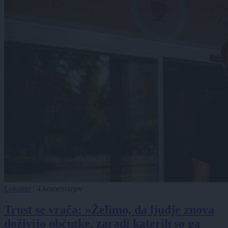
Lokalno
|
4 komentarjev
Trust se vrača: »Želimo, da ljudje znova
doživijo občutke, zaradi katerih so ga