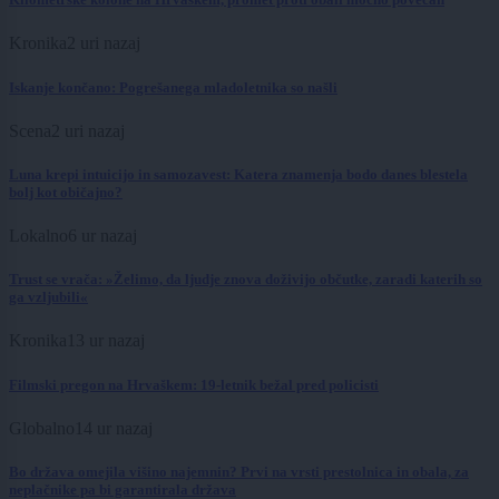
Kronika
2 uri nazaj
Iskanje končano: Pogrešanega mladoletnika so našli
Scena
2 uri nazaj
Luna krepi intuicijo in samozavest: Katera znamenja bodo danes blestela
bolj kot običajno?
Lokalno
6 ur nazaj
Trust se vrača: »Želimo, da ljudje znova doživijo občutke, zaradi katerih so
ga vzljubili«
Kronika
13 ur nazaj
Filmski pregon na Hrvaškem: 19-letnik bežal pred policisti
Globalno
14 ur nazaj
Bo država omejila višino najemnin? Prvi na vrsti prestolnica in obala, za
neplačnike pa bi garantirala država