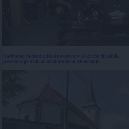
Mariborski študenti izdelali povsem nov električni dirkalnik,
predstavili ga bodo na mednarodnem tekmovanju