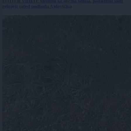
FOTO in VIDEO: Medtem ko občina odlaša, podjetniki sami
rešujejo ugled podhoda Ajdovščina