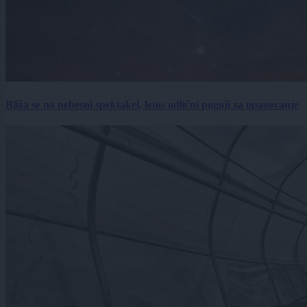
Bliža se na nebesni spektakel, letos odlični pogoji za opazovanje