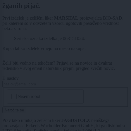
žganih pijač.
Prvi izdelek je zeliščni liker
MARSHAL
proizvajalca BIO-SAD,
pri katerem so v odvzetem vzorcu ugotovili preseženo vrednost
beta-azarona.
Serijska oznaka izdelka je 063151024.
Kupci lahko izdelek vrnejo na mesto nakupa.
Želiš biti vedno na tekočem? Prijavi se na novice in dvakrat
tedensko v svoj email nabiralnik prejmi pregled svežih novic.
E-naslov
CAPTCHA
Nisem robot
Naročite se
Prav tako umikajo zeliščni liker
JAGDSTOLZ
nemškega
proizvajalca Eckerts Wacholder Brennerei GmbH, ki ga distribuira
LIDL Slovenija. Serijska oznaka izdelka je L0664L3.