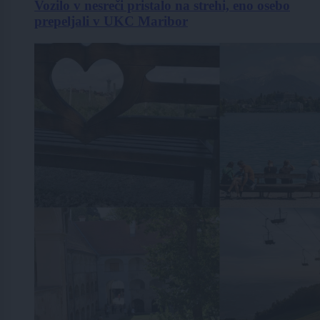
Vozilo v nesreči pristalo na strehi, eno osebo
prepeljali v UKC Maribor