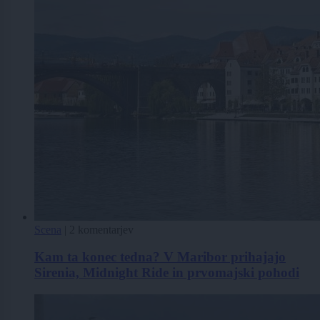
Scena
|
2 komentarjev
Kam ta konec tedna? V Maribor prihajajo
Sirenia, Midnight Ride in prvomajski pohodi