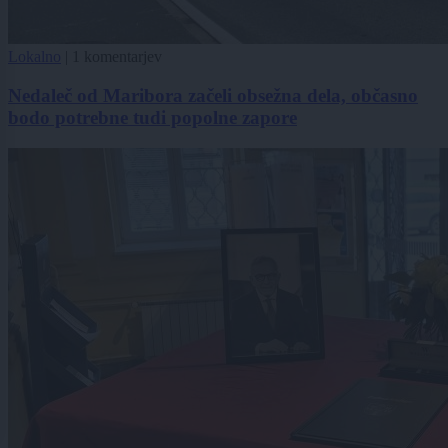
Lokalno
|
1 komentarjev
Nedaleč od Maribora začeli obsežna dela, občasno
bodo potrebne tudi popolne zapore