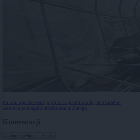
Po uničujočem neurju jih niso pustili samih, dobrodelna
zakonca pomagala družinama iz Zaloga
Komentarji
Zadnje objavljeno
V živo