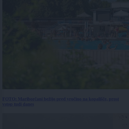
FOTO: Mariborčani bežijo pred vročino na kopališče, prost
vstop tudi danes