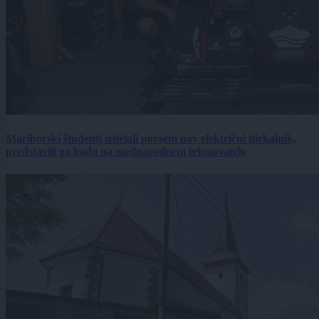
Mariborski študenti izdelali povsem nov električni dirkalnik,
predstavili ga bodo na mednarodnem tekmovanju