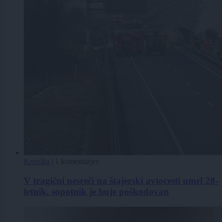
Kronika
|
1 komentarjev
V tragični nesreči na štajerski avtocesti umrl 28-
letnik, sopotnik je huje poškodovan