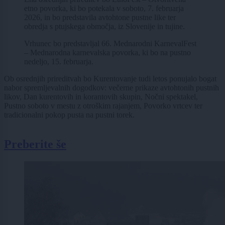
etno povorka, ki bo potekala v soboto, 7. februarja
2026, in bo predstavila avtohtone pustne like ter
obredja s ptujskega območja, iz Slovenije in tujine.
Vrhunec bo predstavljal 66. Mednarodni KarnevalFest
– Mednarodna karnevalska povorka, ki bo na pustno
nedeljo, 15. februarja.
Ob osrednjih prireditvah bo Kurentovanje tudi letos ponujalo bogat
nabor spremljevalnih dogodkov: večerne prikaze avtohtonih pustnih
likov, Dan kurentovih in korantovih skupin, Nočni spektakel,
Pustno soboto v mestu z otroškim rajanjem, Povorko vrtcev ter
tradicionalni pokop pusta na pustni torek.
Preberite še