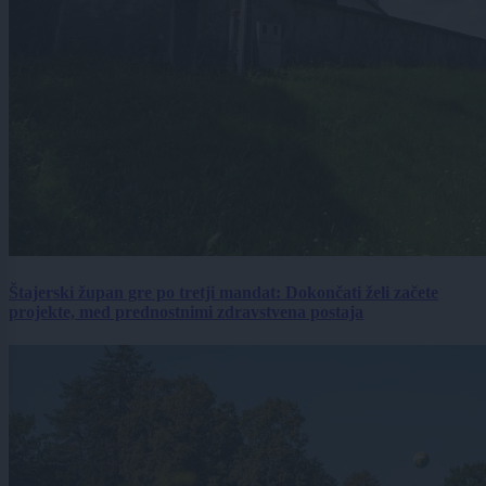
Štajerski župan gre po tretji mandat: Dokončati želi začete
projekte, med prednostnimi zdravstvena postaja