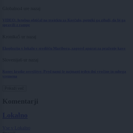
Globalno
4 ure nazaj
VIDEO: Avtobus obtičal na trajektu za Korčulo, potniki ga zibali, da bi ga
spravili z rampe
Kronika
5 ur nazaj
Eksplozija v lokalu v središču Maribora, zagorel aparat za praženje kave
Slovenija
6 ur nazaj
Konec kratke osvežitve: Pred nami še najmanj teden dni vročine in suhega
vremena
Prikaži več
Komentarji
Lokalno
Vse v Lokalno