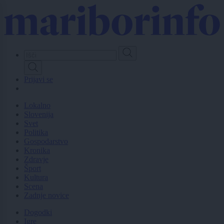
Skip
to
main
content
Prijavi se
Lokalno
Slovenija
Svet
Politika
Gospodarstvo
Kronika
Zdravje
Šport
Kultura
Scena
Zadnje novice
Dogodki
Igre