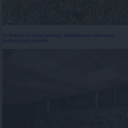
To Dolenjce še vedno razburja, lastnikom psov zdaj znova
pošiljajo jasno sporočilo