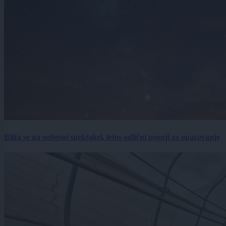
Bliža se na nebesni spektakel, letos odlični pogoji za opazovanje