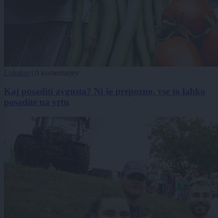
Lokalno
|
0 komentarjev
Kaj posaditi avgusta? Ni še prepozno, vse to lahko
posadite na vrtu