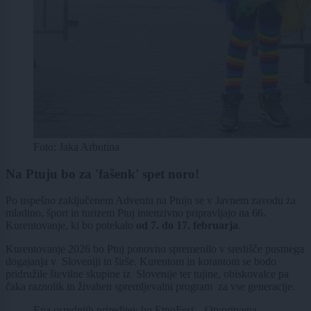
Foto: Jaka Arbutina
Na Ptuju bo za 'fašenk' spet noro!
Po uspešno zaključenem Adventu na Ptuju se v Javnem zavodu za
mladino, šport in turizem Ptuj intenzivno pripravljajo na 66.
Kurentovanje, ki bo potekalo
od 7. do 17. februarja
.
Kurentovanje 2026 bo Ptuj ponovno spremenilo v središče pustnega
dogajanja v Sloveniji in širše. Kurentom in korantom se bodo
pridružile številne skupine iz Slovenije ter tujine, obiskovalce pa
čaka raznolik in živahen spremljevalni program za vse generacije.
Ena osrednjih prireditev bo EtnoFest – Otvoritvena