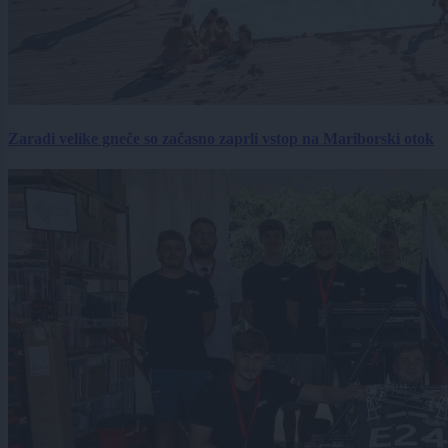
Zaradi velike gneče so začasno zaprli vstop na Mariborski otok