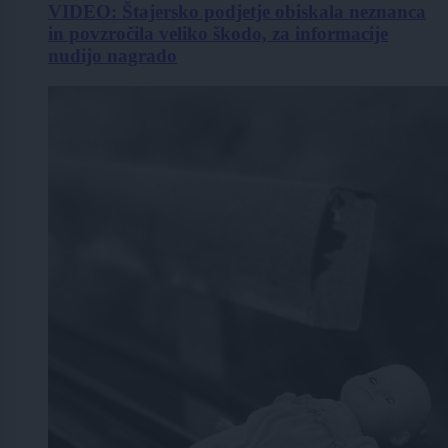
VIDEO: Štajersko podjetje obiskala neznanca
in povzročila veliko škodo, za informacije
nudijo nagrado