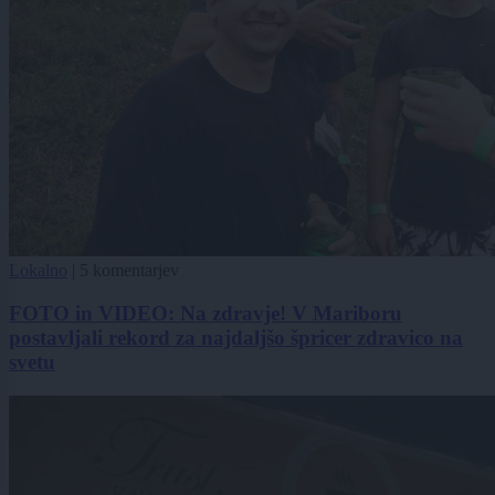
Lokalno
|
5 komentarjev
FOTO in VIDEO: Na zdravje! V Mariboru
postavljali rekord za najdaljšo špricer zdravico na
svetu