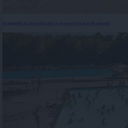
Avtomobil na Koroški ulici se je segrel na kar 85 stopinj