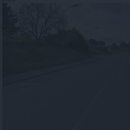
#naseji