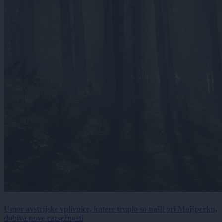
Umor avstrijske vplivnice, katere truplo so našli pri Majšperku,
dobiva nove razsežnosti