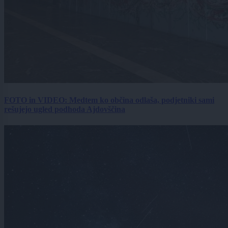
FOTO in VIDEO: Medtem ko občina odlaša, podjetniki sami
rešujejo ugled podhoda Ajdovščina