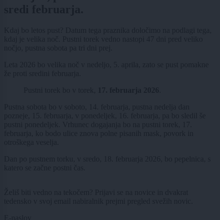
sredi februarja.
Kdaj bo letos pust? Datum tega praznika določimo na podlagi tega,
kdaj je velika noč. Pustni torek vedno nastopi 47 dni pred veliko
nočjo, pustna sobota pa tri dni prej.
Leta 2026 bo velika noč v nedeljo, 5. aprila, zato se pust pomakne
že proti sredini februarja.
Pustni torek bo v torek,
17. februarja 2026
.
Pustna sobota bo v soboto, 14. februarja, pustna nedelja dan
pozneje, 15. februarja, v ponedeljek, 16. februarja, pa bo sledil še
pustni ponedeljek. Vrhunec dogajanja bo na pustni torek, 17.
februarja, ko bodo ulice znova polne pisanih mask, povork in
otroškega veselja.
Dan po pustnem torku, v sredo, 18. februarja 2026, bo pepelnica, s
katero se začne postni čas.
Želiš biti vedno na tekočem? Prijavi se na novice in dvakrat
tedensko v svoj email nabiralnik prejmi pregled svežih novic.
E-naslov