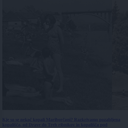
Kje so se nekoč kopali Mariborčani? Razkrivamo pozabljena
kopališča, od Drave do Treh ribnikov in kopališča pod