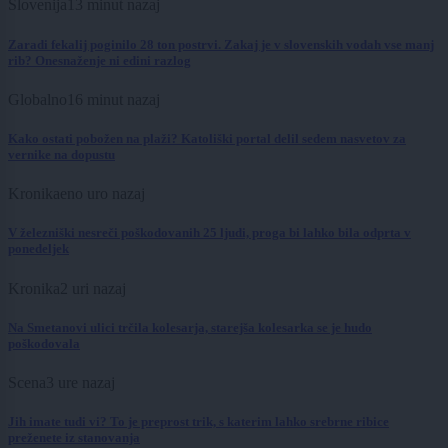
Slovenija
13 minut nazaj
Zaradi fekalij poginilo 28 ton postrvi. Zakaj je v slovenskih vodah vse manj
rib? Onesnaženje ni edini razlog
Globalno
16 minut nazaj
Kako ostati pobožen na plaži? Katoliški portal delil sedem nasvetov za
vernike na dopustu
Kronika
eno uro nazaj
V železniški nesreči poškodovanih 25 ljudi, proga bi lahko bila odprta v
ponedeljek
Kronika
2 uri nazaj
Na Smetanovi ulici trčila kolesarja, starejša kolesarka se je hudo
poškodovala
Scena
3 ure nazaj
Jih imate tudi vi? To je preprost trik, s katerim lahko srebrne ribice
preženete iz stanovanja