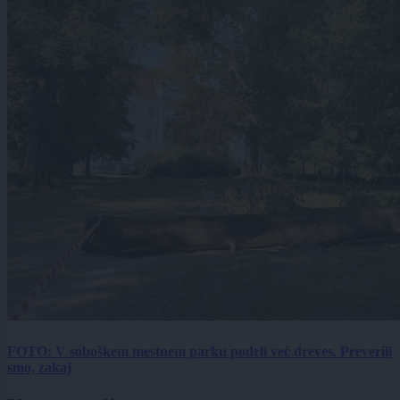
FOTO: V soboškem mestnem parku podrli več dreves. Preverili
smo, zakaj