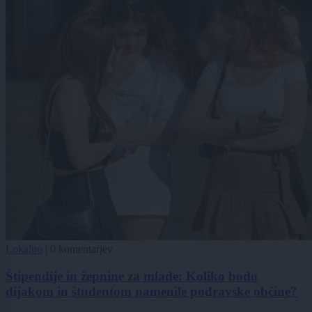
Lokalno
|
0 komentarjev
Štipendije in žepnine za mlade: Koliko bodo
dijakom in študentom namenile podravske občine?