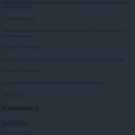
Visoke temperature ogrožajo življenje v slovenskih rekah, zaradi vročine že
omejujejo ribolov
Scena
14 ur nazaj
Od Dončića naj bi zahtevala 40 milijonov dolarjev: v javnost prišle nove
podrobnosti spora
Kronika
14 ur nazaj
Trčenje tovornih vozil povzročilo prometni kolaps na hrvaški avtocesti
Kronika
14 ur nazaj
Ste ga videli? Policija išče pogrešanega mladoletnega Jona
Prikaži več
Komentarji
Lokalno
Vse v Lokalno