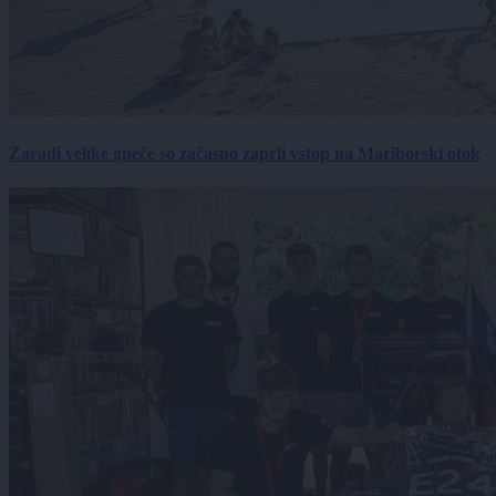
Zaradi velike gneče so začasno zaprli vstop na Mariborski otok