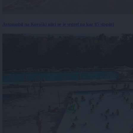
Avtomobil na Koroški ulici se je segrel na kar 85 stopinj