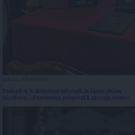
Lokalno
|
0 komentarjev
Poslovil se je dolgoletni odvetnik in častni občan
Maribora: »Pomembno prispeval k razvoju mesta«