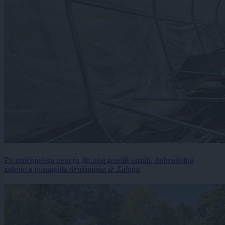
Po uničujočem neurju jih niso pustili samih, dobrodelna
zakonca pomagala družinama iz Zaloga