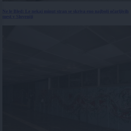
Ne le Bled: Le nekaj minut stran se skriva eno najbolj očarljivih
mest v Sloveniji