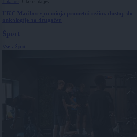
Lokalno
|
0 komentarjev
UKC Maribor spreminja prometni režim, dostop do
onkologije bo drugačen
Šport
Vse v Šport