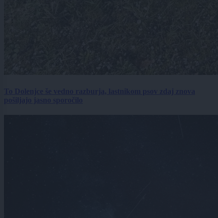
To Dolenjce še vedno razburja, lastnikom psov zdaj znova
pošiljajo jasno sporočilo