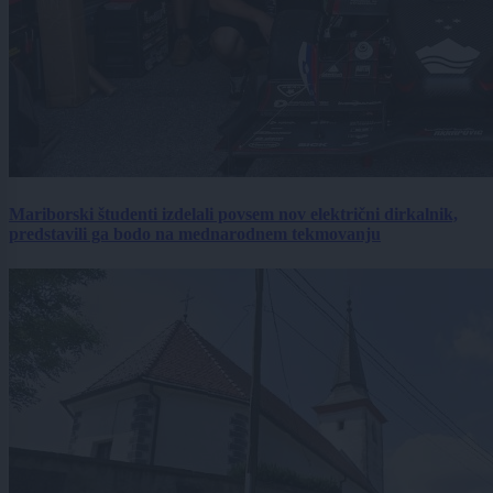
Mariborski študenti izdelali povsem nov električni dirkalnik,
predstavili ga bodo na mednarodnem tekmovanju