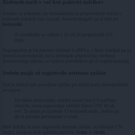
Bisfenole našli v več kot polovici izdelkov
Analize so pokazale, da formaldehida in prepovedanih barvil v
testiranih izdelkih niso zaznali. Povsem drugače pa je bilo pri
bisfenolih
.
Te kemikalije so odkrili v 12 od 20 pregledanih UV-
majic.
Najpogosteje je bil prisoten bisfenol A (BPA), v štirih izdelkih pa so
izmerili koncentracije, ki so presegale priporočeno vrednost
Znanstvenega odbora za varstvo potrošnikov pri Evropski komisiji.
Sedem majic ni zagotovilo ustrezne zaščite
Test je razkril tudi precejšnje razlike pri zaščiti pred ultravijoličnim
sevanjem.
Da lahko proizvajalec izdelek označi kot UV-zaščitno
oblačilo, mora zagotavljati zaščitni faktor UPF 40 ali
več. Ta pogoj je izpolnilo 13 testiranih majic, sedem pa
jih ni prestalo preverjanja v celoti.
Med izdelki, ki niso zagotovili ustrezne zaščite, sta bili tudi UV-
majici, kupljeni prek spletnih platform
Temu
in
Shein
.