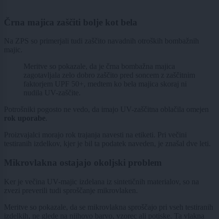
Črna majica zaščiti bolje kot bela
Na ZPS so primerjali tudi zaščito navadnih otroških bombažnih
majic.
Meritve so pokazale, da je črna bombažna majica
zagotavljala zelo dobro zaščito pred soncem z zaščitnim
faktorjem UPF 50+, medtem ko bela majica skoraj ni
nudila UV-zaščite.
Potrošniki pogosto ne vedo, da imajo UV-zaščitna oblačila omejen
rok uporabe
.
Proizvajalci morajo rok trajanja navesti na etiketi. Pri večini
testiranih izdelkov, kjer je bil ta podatek naveden, je znašal dve leti.
Mikrovlakna ostajajo okoljski problem
Ker je večina UV-majic izdelana iz sintetičnih materialov, so na
zvezi preverili tudi sproščanje mikrovlaken.
Meritve so pokazale, da se mikrovlakna sproščajo pri vseh testiranih
izdelkih, ne glede na njihovo barvo, vzorec ali potiske. Ta vlakna