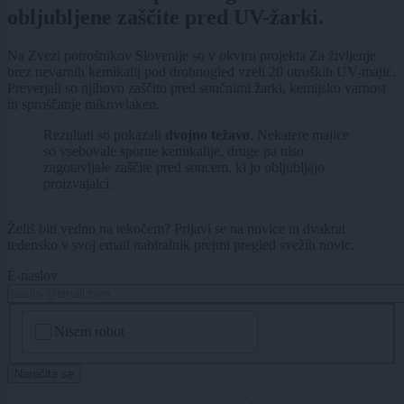
obljubljene zaščite pred UV-žarki.
Na Zvezi potrošnikov Slovenije so v okviru projekta Za življenje
brez nevarnih kemikalij pod drobnogled vzeli 20 otroških UV-majic.
Preverjali so njihovo zaščito pred sončnimi žarki, kemijsko varnost
in sproščanje mikrovlaken.
Rezultati so pokazali
dvojno težavo
. Nekatere majice
so vsebovale sporne kemikalije, druge pa niso
zagotavljale zaščite pred soncem, ki jo obljubljajo
proizvajalci.
Želiš biti vedno na tekočem? Prijavi se na novice in dvakrat
tedensko v svoj email nabiralnik prejmi pregled svežih novic.
E-naslov
CAPTCHA
Nisem robot
Naročite se