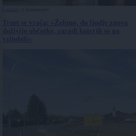
Lokalno
|
2 komentarjev
Trust se vrača: »Želimo, da ljudje znova
doživijo občutke, zaradi katerih so ga
vzljubili«