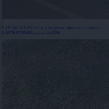
FOTO in VIDEO: Medtem ko občina odlaša, podjetniki sami
rešujejo ugled podhoda Ajdovščina