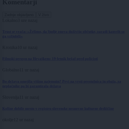
Komentarji
Zadnje objavljeno
V živo
Lokalno
3 ure nazaj
Trust se vrača: »Želimo, da ljudje znova doživijo občutke, zaradi katerih so
ga vzljubili«
Kronika
10 ur nazaj
Filmski pregon na Hrvaškem: 19-letnik bežal pred policisti
Globalno
11 ur nazaj
Bo država omejila višino najemnin? Prvi na vrsti prestolnica in obala, za
neplačnike pa bi garantirala država
Slovenija
11 ur nazaj
Koline dobile mesto v registru slovenske nesnovne kulturne dediščine
okolje
12 ur nazaj