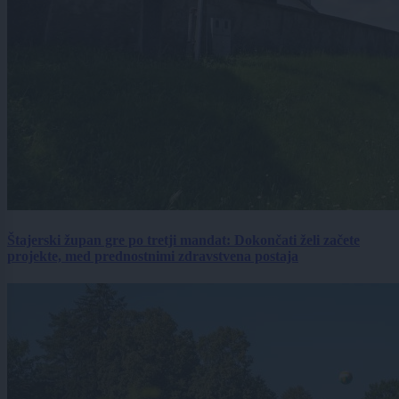
Štajerski župan gre po tretji mandat: Dokončati želi začete
projekte, med prednostnimi zdravstvena postaja