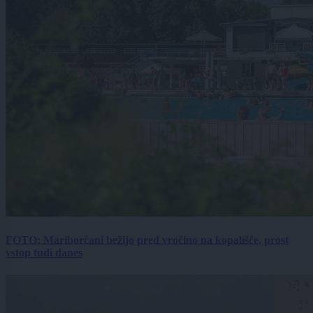
FOTO: Mariborčani bežijo pred vročino na kopališče, prost
vstop tudi danes