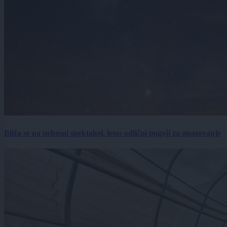
Bliža se na nebesni spektakel, letos odlični pogoji za opazovanje