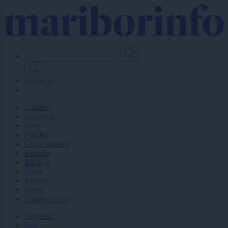
Skip
to
main
content
Prijavi se
Lokalno
Slovenija
Svet
Politika
Gospodarstvo
Kronika
Zdravje
Šport
Kultura
Scena
Zadnje novice
Dogodki
Igre