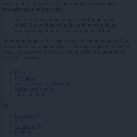
med uporabo in pranjem prehajajo v okolje ter prispevajo k
onesnaževanju z mikroplastiko.
Na zvezi zato svetujejo, da potrošniki kupujejo manj
oblačil, jih uporabljajo čim dlje ter jih perejo redkeje,
pri nižjih temperaturah in nižjih vrtljajih centrifuge.
Ob tem poudarjajo, da UV-majice predstavljajo le dodatno zaščito
pred soncem. Najpomembnejša zaščita ostaja izogibanje močnemu
soncu, uporaba zaščitnih krem z visokim zaščitnim faktorjem ter
pokrivala za glavo.
UV-žarki
UV-majice
Zveza potrošnikov Slovenije
Zaščita pred soncem
sporne kemikalije
Deli
Facebook
X
WhatsApp
Pošlji