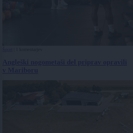
Šport
|
1 komentarjev
Angleški nogometaši del priprav opravili
v Mariboru