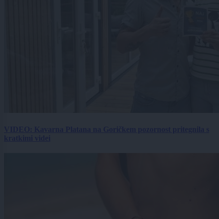
VIDEO: Kavarna Platana na Goričkem pozornost pritegnila s
kratkimi videi