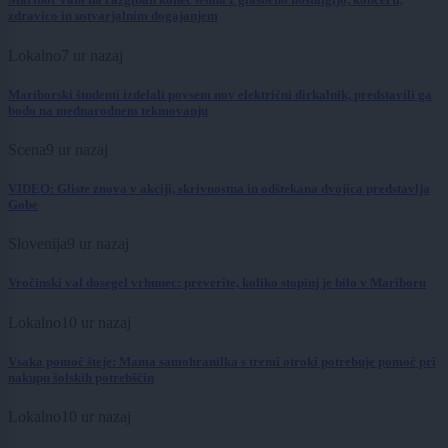
zdravico in ustvarjalnim dogajanjem
Lokalno
7 ur nazaj
Mariborski študenti izdelali povsem nov električni dirkalnik, predstavili ga
bodo na mednarodnem tekmovanju
Scena
9 ur nazaj
VIDEO: Gliste znova v akciji, skrivnostna in odštekana dvojica predstavlja
Gobe
Slovenija
9 ur nazaj
Vročinski val dosegel vrhunec: preverite, koliko stopinj je bilo v Mariboru
Lokalno
10 ur nazaj
Vsaka pomoč šteje: Mama samohranilka s tremi otroki potrebuje pomoč pri
nakupu šolskih potrebščin
Lokalno
10 ur nazaj