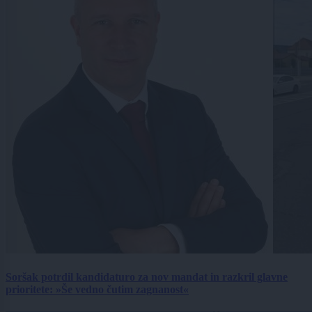
Soršak potrdil kandidaturo za nov mandat in razkril glavne
prioritete: »Še vedno čutim zagnanost«