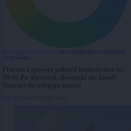
Želite biti vedno na tekočem?
Izberi Mariborinfo kot prednostni
vir na Googlu.
Florian Lipowitz pokoril konkurenco na
Dirki Po Sloveniji, slovenski up Jakob
Omrzel do tretjega mesta!
STA
|
21. junij 2026 15:50
v
Šport