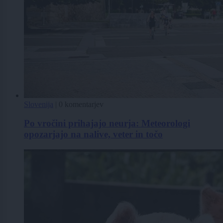
Slovenija
|
0 komentarjev
Po vročini prihajajo neurja: Meteorologi
opozarjajo na nalive, veter in točo