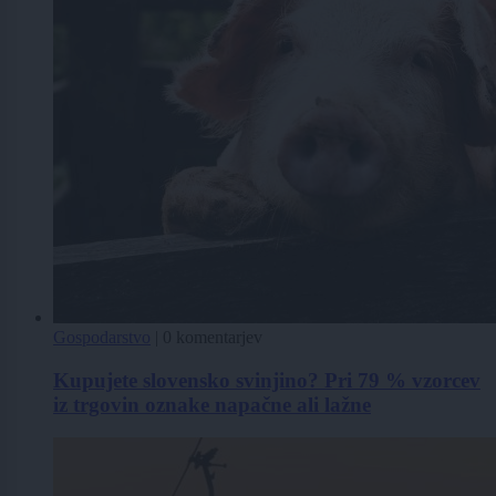
Gospodarstvo
|
0 komentarjev
Kupujete slovensko svinjino? Pri 79 % vzorcev
iz trgovin oznake napačne ali lažne