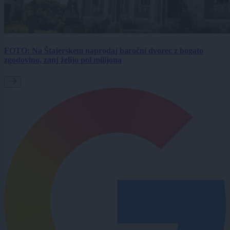
FOTO: Na Štajerskem naprodaj baročni dvorec z bogato
zgodovino, zanj želijo pol milijona