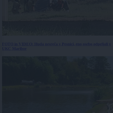
FOTO in VIDEO: Huda nesreča v Pesnici, eno osebo odpeljali v
UKC Maribor