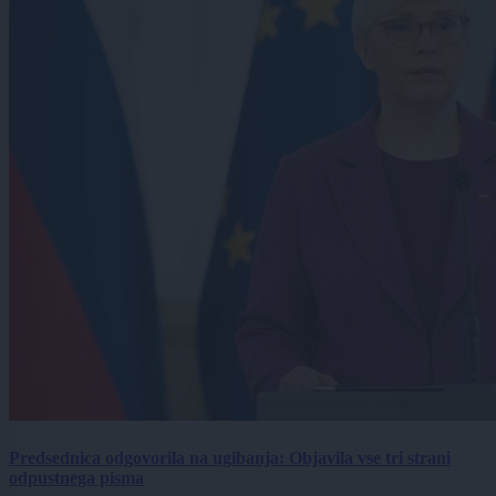
Predsednica odgovorila na ugibanja: Objavila vse tri strani
odpustnega pisma