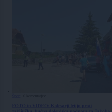
Šport
|
0 komentarjev
FOTO in VIDEO: Kolesarji letijo proti
zaključku, bučna dolenjska podpora za Jakoba