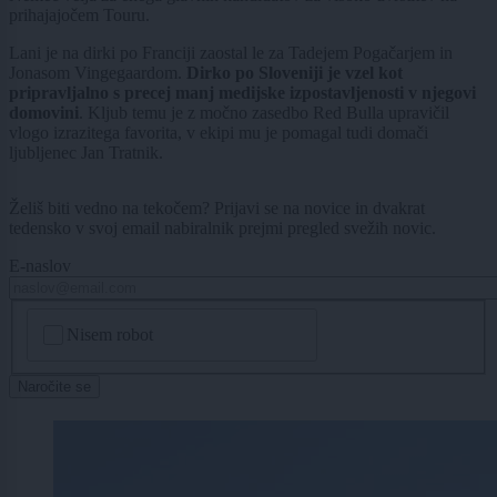
prihajajočem Touru.
Lani je na dirki po Franciji zaostal le za Tadejem Pogačarjem in
Jonasom Vingegaardom.
Dirko po Sloveniji je vzel kot
pripravljalno s precej manj medijske izpostavljenosti v njegovi
domovini
. Kljub temu je z močno zasedbo Red Bulla upravičil
vlogo izrazitega favorita, v ekipi mu je pomagal tudi domači
ljubljenec Jan Tratnik.
Želiš biti vedno na tekočem? Prijavi se na novice in dvakrat
tedensko v svoj email nabiralnik prejmi pregled svežih novic.
E-naslov
CAPTCHA
Nisem robot
Naročite se