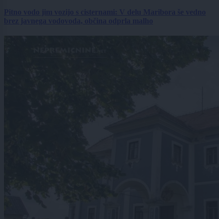
Pitno vodo jim vozijo s cisternami: V delu Maribora še vedno
brez javnega vodovoda, občina odprla malho