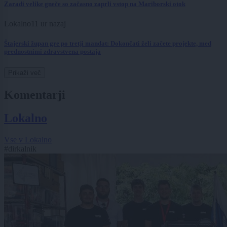
Zaradi velike gneče so začasno zaprli vstop na Mariborski otok
Lokalno
11 ur nazaj
Štajerski župan gre po tretji mandat: Dokončati želi začete projekte, med
prednostnimi zdravstvena postaja
Prikaži več
Komentarji
Lokalno
Vse v Lokalno
#dirkalnik