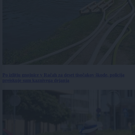
Po izlitju gnojnice v Račah za deset tisočakov škode, policija
preiskuje sum kaznivega dejanja