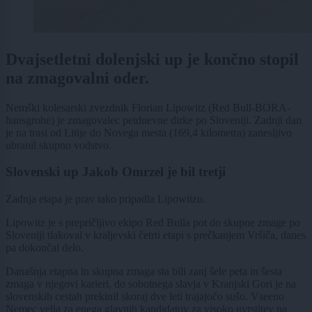
Dvajsetletni dolenjski up je končno stopil
na zmagovalni oder.
Nemški kolesarski zvezdnik Florian Lipowitz (Red Bull-BORA-
hansgrohe) je zmagovalec petdnevne dirke po Sloveniji. Zadnji dan
je na trasi od Litije do Novega mesta (169,4 kilometra) zanesljivo
ubranil skupno vodstvo.
Slovenski up Jakob Omrzel je bil tretji
Zadnja etapa je prav tako pripadla Lipowitzu.
Lipowitz je s prepričljivo ekipo Red Bulla pot do skupne zmage po
Sloveniji tlakoval v kraljevski četrti etapi s prečkanjem Vršiča, danes
pa dokončal delo.
Današnja etapna in skupna zmaga sta bili zanj šele peta in šesta
zmaga v njegovi karieri, do sobotnega slavja v Kranjski Gori je na
slovenskih cestah prekinil skoraj dve leti trajajočo sušo. Vseeno
Nemec velja za enega glavnih kandidatov za visoko uvrstitev na