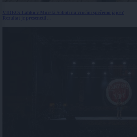
VIDEO: Lahko v Murski Soboti na vročini spečemo jajce?
Rezultat je presenetil ...