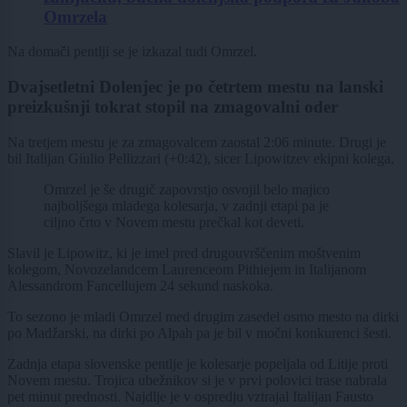
Omrzela
Na domači pentlji se je izkazal tudi Omrzel.
Dvajsetletni Dolenjec je po četrtem mestu na lanski
preizkušnji tokrat stopil na zmagovalni oder
Na tretjem mestu je za zmagovalcem zaostal 2:06 minute. Drugi je
bil Italijan Giulio Pellizzari (+0:42), sicer Lipowitzev ekipni kolega.
Omrzel je še drugič zapovrstjo osvojil belo majico
najboljšega mladega kolesarja, v zadnji etapi pa je
ciljno črto v Novem mestu prečkal kot deveti.
Slavil je Lipowitz, ki je imel pred drugouvrščenim moštvenim
kolegom, Novozelandcem Laurenceom Pithiejem in Italijanom
Alessandrom Fancellujem 24 sekund naskoka.
To sezono je mladi Omrzel med drugim zasedel osmo mesto na dirki
po Madžarski, na dirki po Alpah pa je bil v močni konkurenci šesti.
Zadnja etapa slovenske pentlje je kolesarje popeljala od Litije proti
Novem mestu. Trojica ubežnikov si je v prvi polovici trase nabrala
pet minut prednosti. Najdlje je v ospredju vztrajal Italijan Fausto