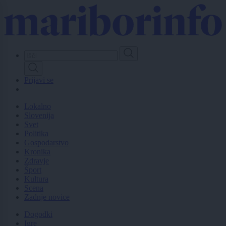
Skip
to
main
content
Prijavi se
Lokalno
Slovenija
Svet
Politika
Gospodarstvo
Kronika
Zdravje
Šport
Kultura
Scena
Zadnje novice
Dogodki
Igre