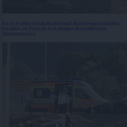
Kje so se nekoč kopali Mariborčani? Razkrivamo pozabljena
kopališča, od Drave do Treh ribnikov in kopališča pod
Mariborsko kočo