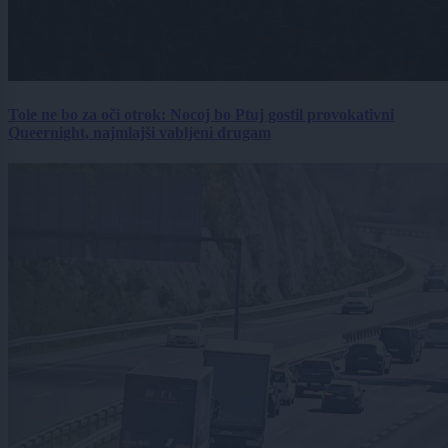
Tole ne bo za oči otrok: Nocoj bo Ptuj gostil provokativni
Queernight, najmlajši vabljeni drugam