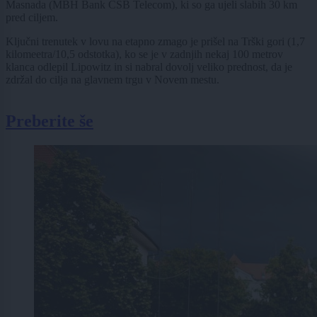
Masnada (MBH Bank CSB Telecom), ki so ga ujeli slabih 30 km
pred ciljem.
Ključni trenutek v lovu na etapno zmago je prišel na Trški gori (1,7
kilomeetra/10,5 odstotka), ko se je v zadnjih nekaj 100 metrov
klanca odlepil Lipowitz in si nabral dovolj veliko prednost, da je
zdržal do cilja na glavnem trgu v Novem mestu.
Preberite še