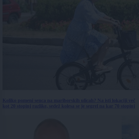
Koliko pomeni senca na mariborskih ulicah? Na isti lokaciji več
kot 20 stopinj razlike, sedež kolesa se je segrel na kar 70 stopinj