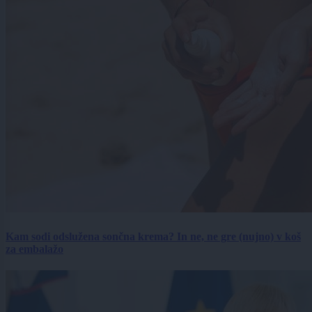
Kam sodi odslužena sončna krema? In ne, ne gre (nujno) v koš
za embalažo