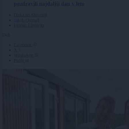
pozdravili najdaljši dan v letu
Dirka po Sloveniji
Jakob Omrzel
Florian Lipowitz
Deli
Facebook
X
WhatsApp
Pošlji