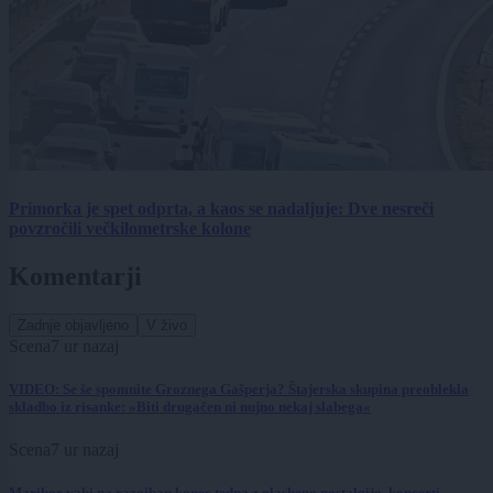
Primorka je spet odprta, a kaos se nadaljuje: Dve nesreči
povzročili večkilometrske kolone
Komentarji
Zadnje objavljeno
V živo
Scena
7 ur nazaj
VIDEO: Se še spomnite Groznega Gašperja? Štajerska skupina preoblekla
skladbo iz risanke: »Biti drugačen ni nujno nekaj slabega«
Scena
7 ur nazaj
Maribor vabi na razgiban konec tedna z glasbeno nostalgijo, koncerti,