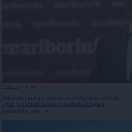
Lokalno
|
0 komentarjev
Mitja Slavinec po porazu na rektorskih volitvah:
»Ker je aktualna uprava podprla drugega
kandidata, sem ...«