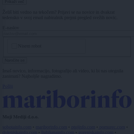
Prikaži več
Želiš biti vedno na tekočem? Prijavi se na novice in dvakrat
tedensko v svoj email nabiralnik prejmi pregled svežih novic.
E-naslov
CAPTCHA
Nisem robot
Naročite se
Imaš novico, informacijo, fotografijo ali video, ki bi nas utegnila
zanimati? Najboljše nagradimo.
Pošlji
Moji Mediji d.o.o.
sobotainfo.com
•
mariborinfo.com
•
ptujinfo.com
•
pomurec.com
•
dolenjskainfo.com
•
ljubljanainfo.com
•
gorenjskainfo.com
•