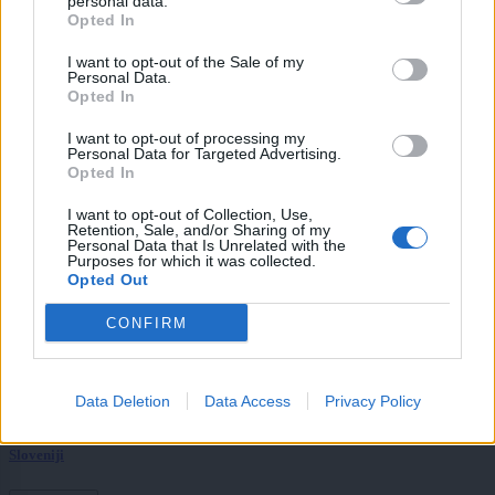
personal data.
Lokalno
3 ure nazaj
Opted In
Vsaka pomoč šteje: Mama samohranilka s tremi otroki potrebuje pomoč pri
I want to opt-out of the Sale of my
nakupu šolskih potrebščin
Personal Data.
Opted In
Lokalno
3 ure nazaj
I want to opt-out of processing my
Personal Data for Targeted Advertising.
Zaradi velike gneče so začasno zaprli vstop na Mariborski otok
Opted In
Lokalno
4 ure nazaj
I want to opt-out of Collection, Use,
Retention, Sale, and/or Sharing of my
Personal Data that Is Unrelated with the
Štajerski župan gre po tretji mandat: Dokončati želi začete projekte, med
Purposes for which it was collected.
prednostnimi zdravstvena postaja
Opted Out
Lokalno
4 ure nazaj
CONFIRM
Avtomobil na Koroški ulici se je segrel na kar 85 stopinj
Slovenija
5 ur nazaj
Data Deletion
Data Access
Privacy Policy
Skoraj 40 stopinj! Vročinski val prinesel nove temperaturne rekorde po
Sloveniji