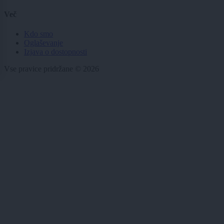
Več
Kdo smo
Oglaševanje
Izjava o dostopnosti
Vse pravice pridržane © 2026