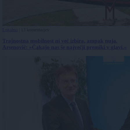
Lokalno
|
13 komentarjev
Trajnostna mobilnost ni več izbira, ampak nuja.
Arsenovič: »Čakajo nas še največji premiki v glavi.«