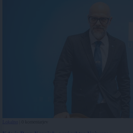
Lokalno
|
0 komentarjev