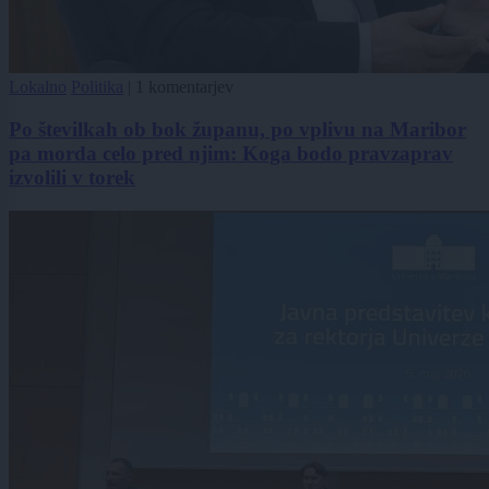
Lokalno
Politika
|
1 komentarjev
Po številkah ob bok županu, po vplivu na Maribor
pa morda celo pred njim: Koga bodo pravzaprav
izvolili v torek