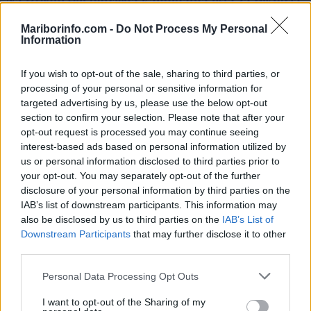
Na izredni seji potrjena kandidatna lista za rektorja
Univerze v Mariboru, Slavinec z malenkost večjo
Mariborinfo.com -
Do Not Process My Personal
podporo
Information
1
2
If you wish to opt-out of the sale, sharing to third parties, or
processing of your personal or sensitive information for
targeted advertising by us, please use the below opt-out
section to confirm your selection. Please note that after your
Zadnje objavljeno
V živo
opt-out request is processed you may continue seeing
Lokalno
2 minuti nazaj
interest-based ads based on personal information utilized by
us or personal information disclosed to third parties prior to
Mariborski študenti izdelali povsem nov električni dirkalnik, predstavili ga
bodo na mednarodnem tekmovanju
your opt-out. You may separately opt-out of the further
disclosure of your personal information by third parties on the
Scena
eno uro nazaj
IAB’s list of downstream participants. This information may
also be disclosed by us to third parties on the
IAB’s List of
VIDEO: Gliste znova v akciji, skrivnostna in odštekana dvojica predstavlja
Prijavi se na cajtng
Downstream Participants
that may further disclose it to other
Gobe
third parties.
Slovenija
2 uri nazaj
Personal Data Processing Opt Outs
Vročinski val dosegel vrhunec: preverite, koliko stopinj je bilo v Mariboru
I want to opt-out of the Sharing of my