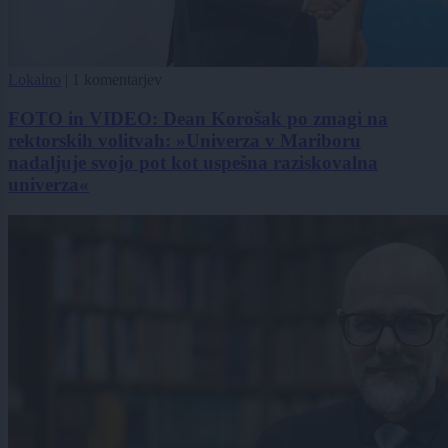
Lokalno
|
1 komentarjev
FOTO in VIDEO: Dean Korošak po zmagi na
rektorskih volitvah: »Univerza v Mariboru
nadaljuje svojo pot kot uspešna raziskovalna
univerza«