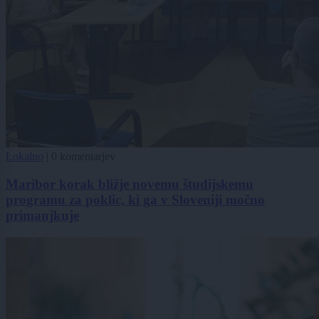
Lokalno
|
0 komentarjev
Maribor korak bližje novemu študijskemu
programu za poklic, ki ga v Sloveniji močno
primanjkuje