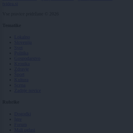
tvidea.si
Vse pravice pridržane © 2026
Tematike
Lokalno
Slovenija
Svet
Politika
Gospodarstvo
Kronika
Zdravje
Šport
Kultura
Scena
Zadnje novice
Rubrike
Dogodki
Igre
Forum
Mali oglasi