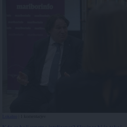
Lokalno
|
1 komentarjev