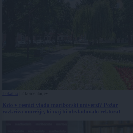
Lokalno
|
2 komentarjev
Kdo v resnici vlada mariborski univerzi? Požar
razkriva omrežje, ki naj bi obvladovalo rektorat