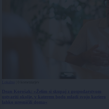
Lokalno
|
0 komentarjev
Dean Korošak: »Želim si skupaj z gospodarstvom
ustvariti okolje, v katerem bodo mladi svojo kariero
lahko uresničili doma«