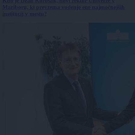
Kdo je Dean Korošak, novi rektor Univerze v
Mariboru, ki prevzema vodenje ene najmočnejših
institucij v mestu?