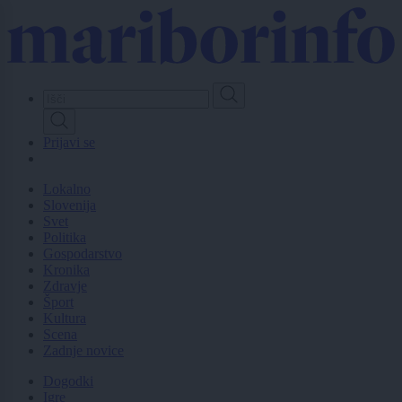
Skip
to
main
content
Prijavi se
Lokalno
Slovenija
Svet
Politika
Gospodarstvo
Kronika
Zdravje
Šport
Kultura
Scena
Zadnje novice
Dogodki
Igre