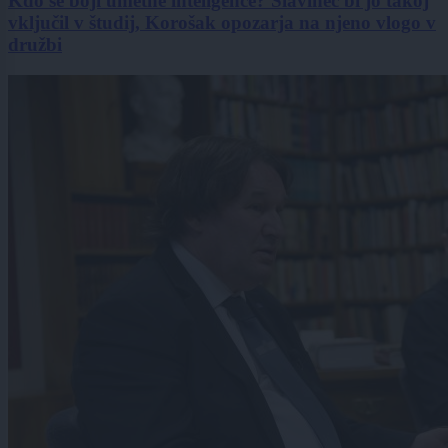
Kdo se boji umetne inteligence? Slavinec bi jo takoj
vključil v študij, Korošak opozarja na njeno vlogo v
družbi