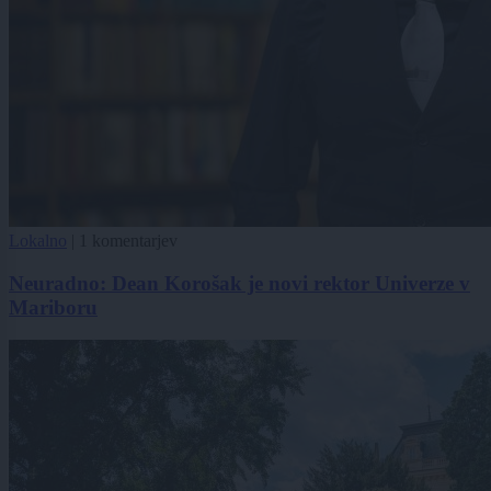
Lokalno
|
1 komentarjev
Neuradno: Dean Korošak je novi rektor Univerze v
Mariboru