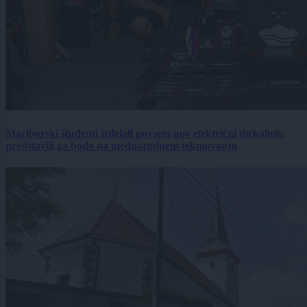
Mariborski študenti izdelali povsem nov električni dirkalnik,
predstavili ga bodo na mednarodnem tekmovanju