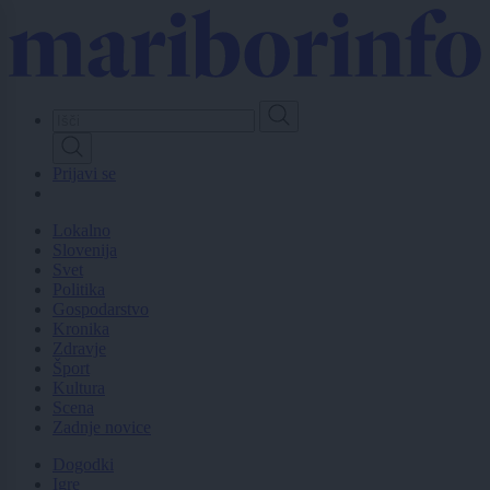
Skip
to
main
content
Prijavi se
Lokalno
Slovenija
Svet
Politika
Gospodarstvo
Kronika
Zdravje
Šport
Kultura
Scena
Zadnje novice
Dogodki
Igre