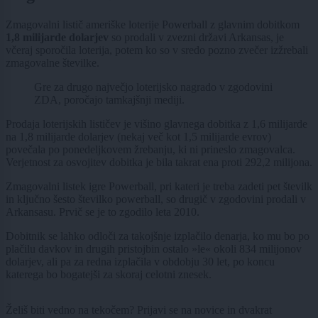
Zmagovalni listič ameriške loterije Powerball z glavnim dobitkom
1,8 milijarde dolarjev
so prodali v zvezni državi Arkansas, je
včeraj sporočila loterija, potem ko so v sredo pozno zvečer izžrebali
zmagovalne številke.
Gre za drugo največjo loterijsko nagrado v zgodovini
ZDA, poročajo tamkajšnji mediji.
Prodaja loterijskih lističev je višino glavnega dobitka z 1,6 milijarde
na 1,8 milijarde dolarjev (nekaj več kot 1,5 milijarde evrov)
povečala po ponedeljkovem žrebanju, ki ni prineslo zmagovalca.
Verjetnost za osvojitev dobitka je bila takrat ena proti 292,2 milijona.
Zmagovalni listek igre Powerball, pri kateri je treba zadeti pet številk
in ključno šesto številko powerball, so drugič v zgodovini prodali v
Arkansasu. Prvič se je to zgodilo leta 2010.
Dobitnik se lahko odloči za takojšnje izplačilo denarja, ko mu bo po
plačilu davkov in drugih pristojbin ostalo »le« okoli 834 milijonov
dolarjev, ali pa za redna izplačila v obdobju 30 let, po koncu
katerega bo bogatejši za skoraj celotni znesek.
Želiš biti vedno na tekočem? Prijavi se na novice in dvakrat