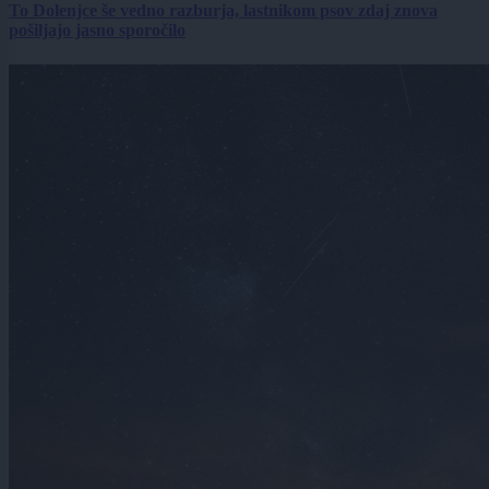
To Dolenjce še vedno razburja, lastnikom psov zdaj znova
pošiljajo jasno sporočilo