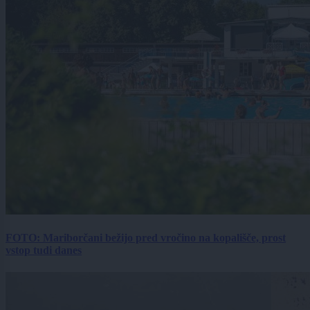
FOTO: Mariborčani bežijo pred vročino na kopališče, prost
vstop tudi danes