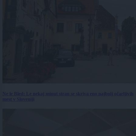
Ne le Bled: Le nekaj minut stran se skriva eno najbolj očarljivih
mest v Sloveniji