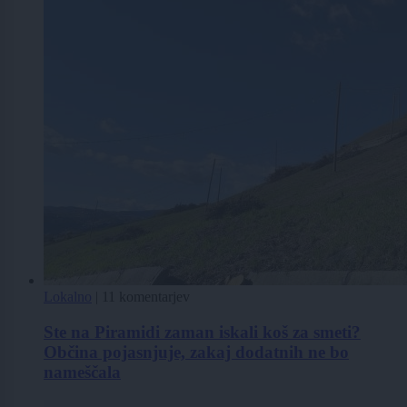
Lokalno
|
11 komentarjev
Ste na Piramidi zaman iskali koš za smeti?
Občina pojasnjuje, zakaj dodatnih ne bo
nameščala