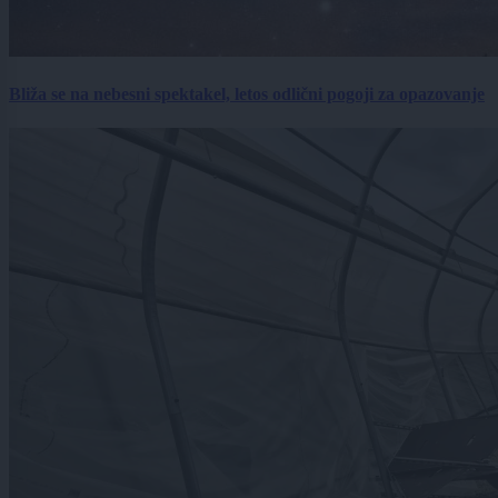
Bliža se na nebesni spektakel, letos odlični pogoji za opazovanje