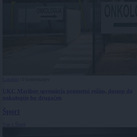
Lokalno
|
0 komentarjev
UKC Maribor spreminja prometni režim, dostop do
onkologije bo drugačen
Šport
Vse v Šport