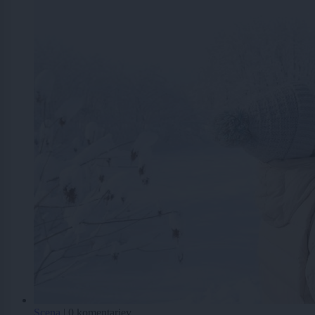
Scena
|
0 komentarjev