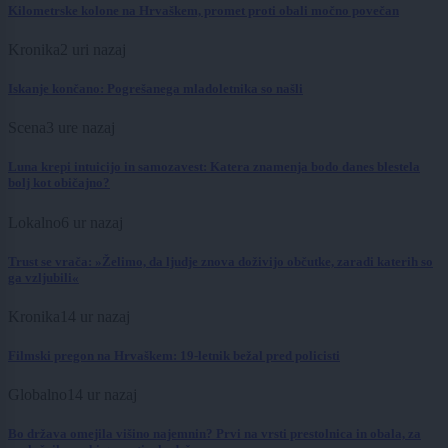
Kilometrske kolone na Hrvaškem, promet proti obali močno povečan
Kronika
2 uri nazaj
Iskanje končano: Pogrešanega mladoletnika so našli
Scena
3 ure nazaj
Luna krepi intuicijo in samozavest: Katera znamenja bodo danes blestela
bolj kot običajno?
Lokalno
6 ur nazaj
Trust se vrača: »Želimo, da ljudje znova doživijo občutke, zaradi katerih so
ga vzljubili«
Kronika
14 ur nazaj
Filmski pregon na Hrvaškem: 19-letnik bežal pred policisti
Globalno
14 ur nazaj
Bo država omejila višino najemnin? Prvi na vrsti prestolnica in obala, za