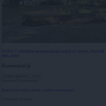
FOTO: V soboškem mestnem parku podrli več dreves. Preverili
smo, zakaj
Komentarji
Zadnje objavljeno
V živo
Slovenija
39 minut nazaj
Danes še nekaj ploh in neviht, v nedeljo pretežno jasno
Globalno
2 uri nazaj