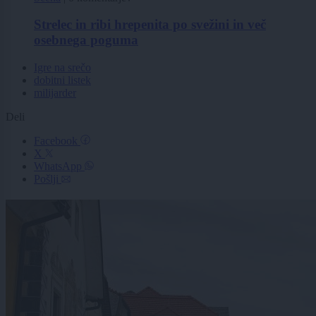
Strelec in ribi hrepenita po svežini in več
osebnega poguma
Igre na srečo
dobitni listek
milijarder
Deli
Facebook
X
WhatsApp
Pošlji