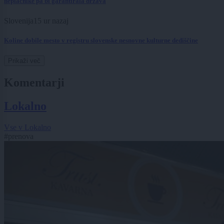
neplačnike pa bi garantirala država
Slovenija
15 ur nazaj
Koline dobile mesto v registru slovenske nesnovne kulturne dediščine
Prikaži več
Komentarji
Lokalno
Vse v Lokalno
#prenova