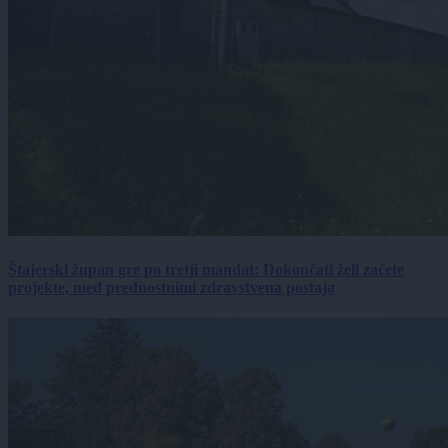
Štajerski župan gre po tretji mandat: Dokončati želi začete
projekte, med prednostnimi zdravstvena postaja