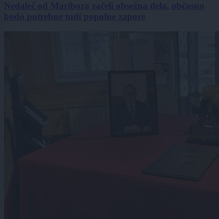
Nedaleč od Maribora začeli obsežna dela, občasno
bodo potrebne tudi popolne zapore