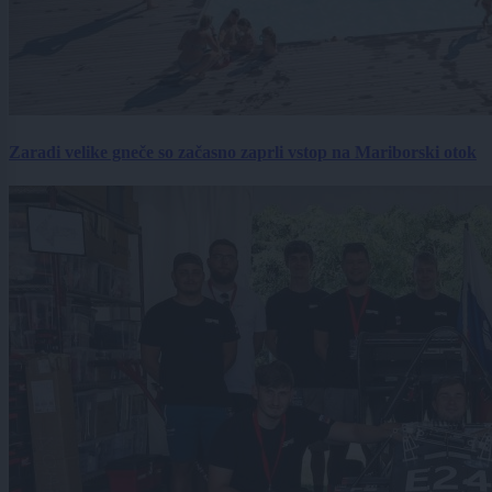
Zaradi velike gneče so začasno zaprli vstop na Mariborski otok