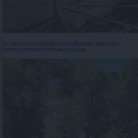
Po uničujočem neurju jih niso pustili samih, dobrodelna
zakonca pomagala družinama iz Zaloga