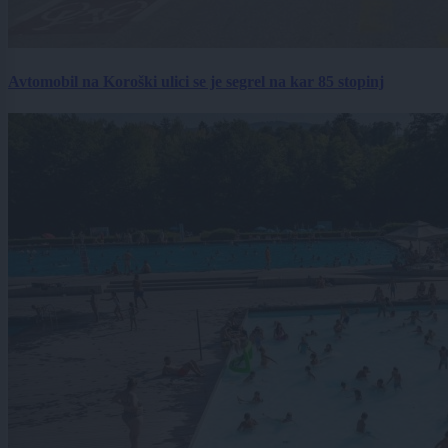
Avtomobil na Koroški ulici se je segrel na kar 85 stopinj