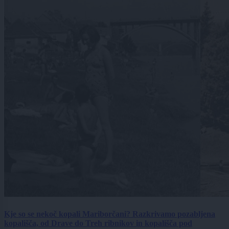
Kje so se nekoč kopali Mariborčani? Razkrivamo pozabljena
kopališča, od Drave do Treh ribnikov in kopališča pod