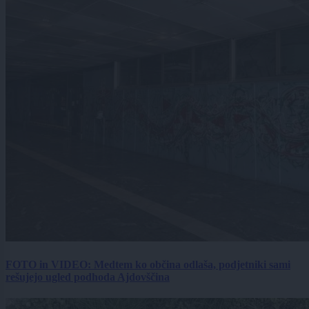
FOTO in VIDEO: Medtem ko občina odlaša, podjetniki sami
rešujejo ugled podhoda Ajdovščina