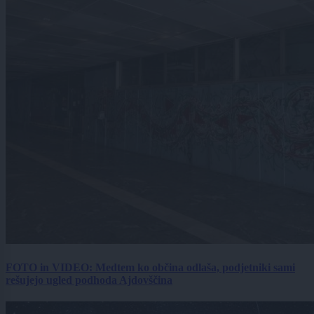
FOTO in VIDEO: Medtem ko občina odlaša, podjetniki sami
rešujejo ugled podhoda Ajdovščina