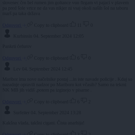
slovenec črn bel rumen jim goltance vun ftrgam vi pajaci v plavem
pa pred šole vrtce ne da vas nikjer ni vsaj okoli naših šol na taboru
marš pa taka država
Odgovori
Copy to clipboard
11
0
Kurbinsin
04. September 2024 12:05
Pankrti ćefurov
Odgovori
Copy to clipboard
6
0
Lev
04. September 2024 12:45
Maribor ima nove načelnike postaj ...in iste navade policije . Kdaj so
nazadnje opravili nadzor po Mariboru kot včasih? Samo na tekmi
NK MB jih vidiš ,potem pa izginejo v pisarne .
Odgovori
Copy to clipboard
6
2
Surfeiter
04. September 2024 13:28
Kakšna vlada, takšni cigani. Čista anarhija!
Odgovori
Copy to clipboard
3
2