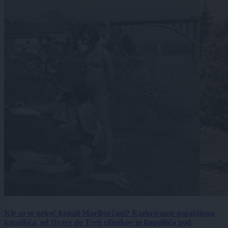
Kje so se nekoč kopali Mariborčani? Razkrivamo pozabljena
kopališča, od Drave do Treh ribnikov in kopališča pod