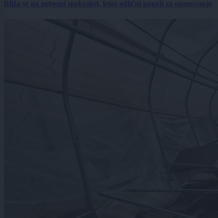
Bliža se na nebesni spektakel, letos odlični pogoji za opazovanje