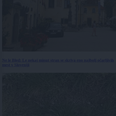
Ne le Bled: Le nekaj minut stran se skriva eno najbolj očarljivih
mest v Sloveniji