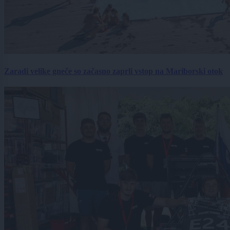
Zaradi velike gneče so začasno zaprli vstop na Mariborski otok