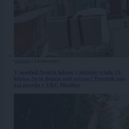
Globalno
|
8 komentarjev
V sosednji Avstriji luknjo v lobanjo vrtala 13-
letnica. Se to dogaja tudi pri nas? Preverili smo,
kaj pravijo v UKC Maribor