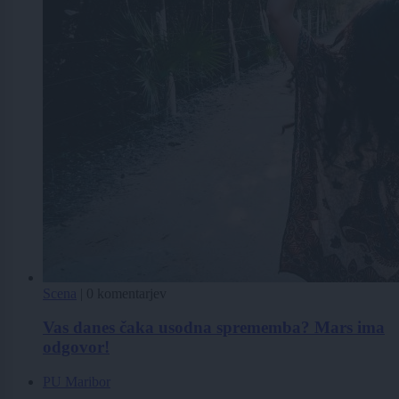
Scena
|
0 komentarjev
Vas danes čaka usodna sprememba? Mars ima
odgovor!
PU Maribor