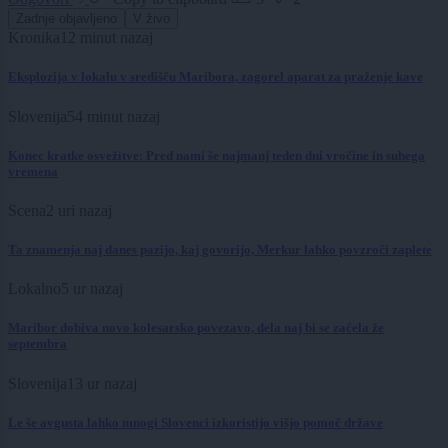
Zadnje objavljeno
V živo
Kronika
12 minut nazaj
Eksplozija v lokalu v središču Maribora, zagorel aparat za praženje kave
Slovenija
54 minut nazaj
Konec kratke osvežitve: Pred nami še najmanj teden dni vročine in suhega
vremena
Scena
2 uri nazaj
Ta znamenja naj danes pazijo, kaj govorijo, Merkur lahko povzroči zaplete
Lokalno
5 ur nazaj
Maribor dobiva novo kolesarsko povezavo, dela naj bi se začela že
septembra
Slovenija
13 ur nazaj
Le še avgusta lahko mnogi Slovenci izkoristijo višjo pomoč države