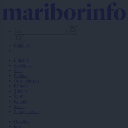
Skip
to
main
content
Prijavi se
Lokalno
Slovenija
Svet
Politika
Gospodarstvo
Kronika
Zdravje
Šport
Kultura
Scena
Zadnje novice
Dogodki
Igre