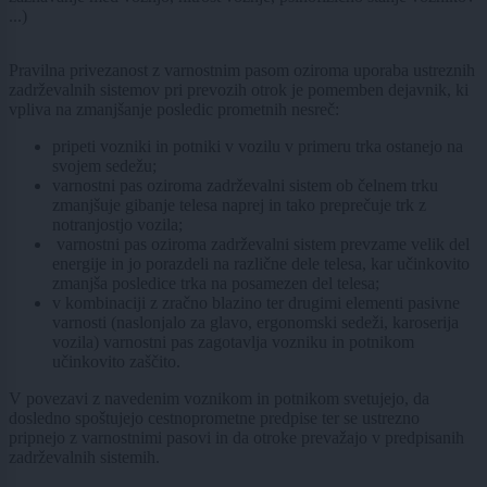
...)
Pravilna privezanost z varnostnim pasom oziroma uporaba ustreznih
zadrževalnih sistemov pri prevozih otrok je pomemben dejavnik, ki
vpliva na zmanjšanje posledic prometnih nesreč:
pripeti vozniki in potniki v vozilu v primeru trka ostanejo na
svojem sedežu;
varnostni pas oziroma zadrževalni sistem ob čelnem trku
zmanjšuje gibanje telesa naprej in tako preprečuje trk z
notranjostjo vozila;
varnostni pas oziroma zadrževalni sistem prevzame velik del
energije in jo porazdeli na različne dele telesa, kar učinkovito
zmanjša posledice trka na posamezen del telesa;
v kombinaciji z zračno blazino ter drugimi elementi pasivne
varnosti (naslonjalo za glavo, ergonomski sedeži, karoserija
vozila) varnostni pas zagotavlja vozniku in potnikom
učinkovito zaščito.
V povezavi z navedenim voznikom in potnikom svetujejo, da
dosledno spoštujejo cestnoprometne predpise ter se ustrezno
pripnejo z varnostnimi pasovi in da otroke prevažajo v predpisanih
zadrževalnih sistemih.