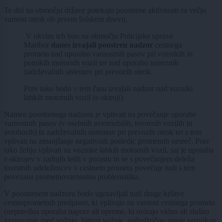
Te dni na območju države potekajo poostrene aktivnosti za večjo
varnost otrok ob prvem šolskem dnevu.
V okviru teh boo na območju Policijske uprave
Maribor
danes izvajali poostren nadzor
cestnega
prometa nad uporabo varnostnih pasov pri voznikih in
potnikih motornih vozil ter nad uporabo ustreznih
zadrževalnih sistemov pri prevozih otrok.
Prav tako bodo v tem času izvajali nadzor nad vozniki
lahkih motornih vozil (e-skiroji).
Namen poostrenega nadzora je vplivati na povečanje uporabe
varnostnih pasov (v osebnih avtomobilih, tovornih vozilih in
avtobusih) in zadrževalnih sistemov pri prevozih otrok ter s tem
vplivati na zmanjšanje negativnih posledic prometnih nesreč. Prav
tako želijo vplivati na voznike lahkih motornih vozil, saj je uporaba
e-skirojev v zadnjih letih v porastu in se s povečanjem deleža
tovrstnih udeležencev v cestnem prometu povečuje tudi s tem
povezana prometnovarnostna problematika.
V poostrenem nadzoru bodo ugotavljali tudi druge kršitve
cestnoprometnih predpisov, ki vplivajo na varnost cestnega prometa
(nepravilna uporaba naprav ali opreme, ki ovirajo vidno ali slušno
zaznavanje med vožnjo, hitrost vožnje, psihofizično stanje voznikov