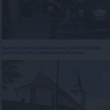
Mariborski študenti izdelali povsem nov električni dirkalnik,
predstavili ga bodo na mednarodnem tekmovanju