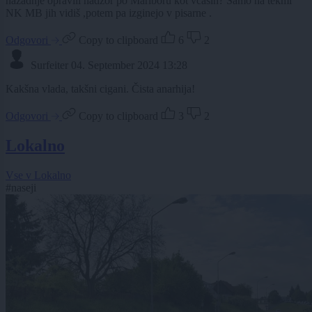
nazadnje opravili nadzor po Mariboru kot včasih? Samo na tekmi
NK MB jih vidiš ,potem pa izginejo v pisarne .
Odgovori
Copy to clipboard
6
2
Surfeiter
04. September 2024 13:28
Kakšna vlada, takšni cigani. Čista anarhija!
Odgovori
Copy to clipboard
3
2
Lokalno
Vse v Lokalno
#naseji