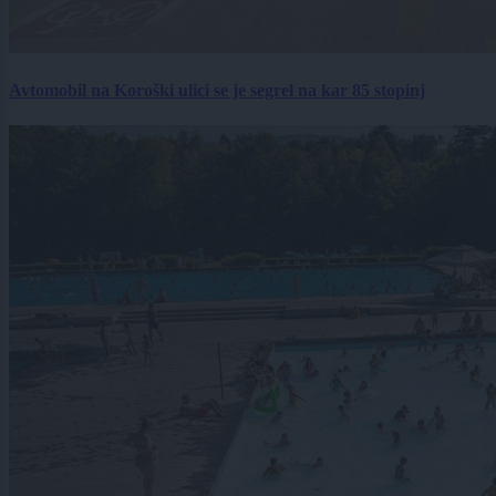
Avtomobil na Koroški ulici se je segrel na kar 85 stopinj