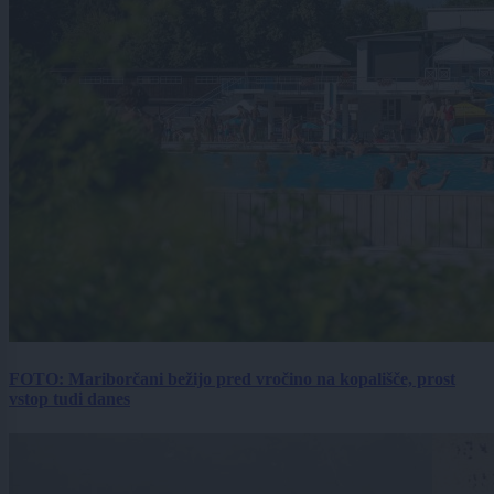
FOTO: Mariborčani bežijo pred vročino na kopališče, prost
vstop tudi danes