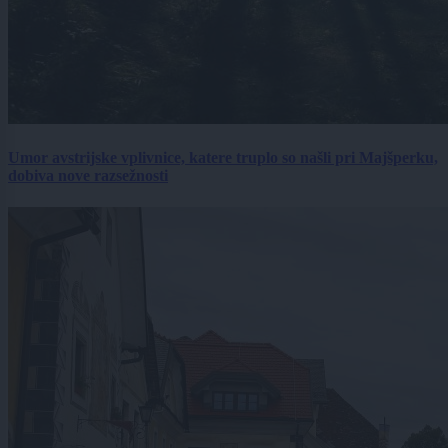
Umor avstrijske vplivnice, katere truplo so našli pri Majšperku,
dobiva nove razsežnosti