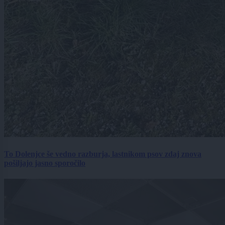
To Dolenjce še vedno razburja, lastnikom psov zdaj znova
pošiljajo jasno sporočilo