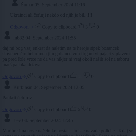
Šumar
05. September 2024 11:16
Ukrainci ali čefurji nekdo od njih je bil...!!!
Odgovori
Copy to clipboard
3
0
mb82
04. September 2024 11:55
daj mi bog vsaj enkrat da naletim na te heroje sipek bosancek
slovenec črn bel rumen jim goltance vun ftrgam vi pajaci v plavem
pa pred šole vrtce ne da vas nikjer ni vsaj okoli naših šol na taboru
marš pa taka država
Odgovori
Copy to clipboard
11
0
Kurbinsin
04. September 2024 12:05
Pankrti ćefurov
Odgovori
Copy to clipboard
6
0
Lev
04. September 2024 12:45
Maribor ima nove načelnike postaj ...in iste navade policije . Kdaj so