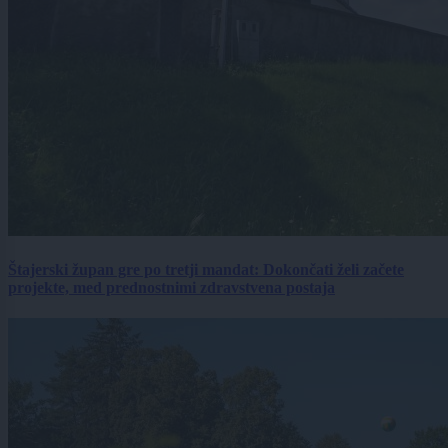
Štajerski župan gre po tretji mandat: Dokončati želi začete
projekte, med prednostnimi zdravstvena postaja