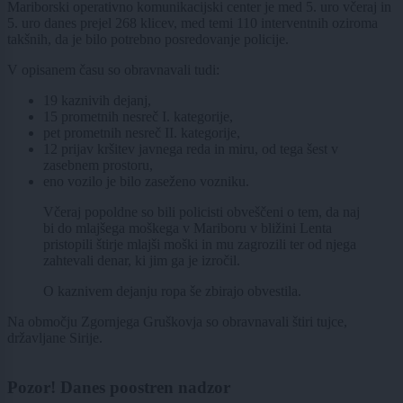
Mariborski operativno komunikacijski center je med 5. uro včeraj in
5. uro danes prejel 268 klicev, med temi 110 interventnih oziroma
takšnih, da je bilo potrebno posredovanje policije.
V opisanem času so obravnavali tudi:
19 kaznivih dejanj,
15 prometnih nesreč I. kategorije,
pet prometnih nesreč II. kategorije,
12 prijav kršitev javnega reda in miru, od tega šest v
zasebnem prostoru,
eno vozilo je bilo zaseženo vozniku.
Včeraj popoldne so bili policisti obveščeni o tem, da naj
bi do mlajšega moškega v Mariboru v bližini Lenta
pristopili štirje mlajši moški in mu zagrozili ter od njega
zahtevali denar, ki jim ga je izročil.
O kaznivem dejanju ropa še zbirajo obvestila.
Na območju Zgornjega Gruškovja so obravnavali štiri tujce,
državljane Sirije.
Pozor! Danes poostren nadzor