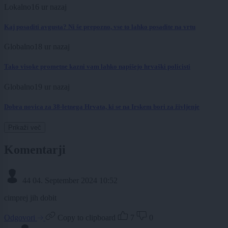
Lokalno
16 ur nazaj
Kaj posaditi avgusta? Ni še prepozno, vse to lahko posadite na vrtu
Globalno
18 ur nazaj
Tako visoke prometne kazni vam lahko napišejo hrvaški policisti
Globalno
19 ur nazaj
Dobra novica za 38-letnega Hrvata, ki se na Irskem bori za življenje
Prikaži več
Komentarji
44
04. September 2024 10:52
cimprej jih dobit
Odgovori
Copy to clipboard
7
0