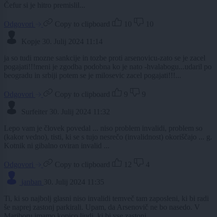
Čefur si je hitro premislil...
Odgovori
Copy to clipboard
10
10
Kopje
30. Julij 2024 11:14
ja so tudi mozne sankcije in tozbe proti arsenovicu-zato se je zacel
pogajati!!!meni je zgodba podobna ko je nato -hvalabogu...udaril po
beogradu in srbiji potem se je milosevic zacel pogajati!!!...
Odgovori
Copy to clipboard
9
9
Surfeiter
30. Julij 2024 11:32
Lepo vam je človek povedal ... niso problem invalidi, problem so
(kakor vedno), tisti, ki se s tujo nesrečo (invalidnost) okoriščajo ... g.
Kotnik ni gibalno oviran invalid ...
Odgovori
Copy to clipboard
12
4
janban
30. Julij 2024 11:35
Ti, ki so najbolj glasni niso invalidi temveč tam zaposleni, ki bi radi
še naprej zastonj parkirali. Upam, da Arsenovič ne bo nasedo. V
Mariboru imamo kopico ljudi, ki bi vse zastonj.