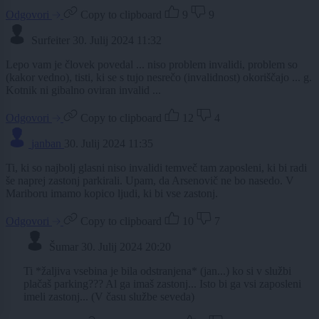
Odgovori
Copy to clipboard
9
9
Surfeiter
30. Julij 2024 11:32
Lepo vam je človek povedal ... niso problem invalidi, problem so
(kakor vedno), tisti, ki se s tujo nesrečo (invalidnost) okoriščajo ... g.
Kotnik ni gibalno oviran invalid ...
Odgovori
Copy to clipboard
12
4
janban
30. Julij 2024 11:35
Ti, ki so najbolj glasni niso invalidi temveč tam zaposleni, ki bi radi
še naprej zastonj parkirali. Upam, da Arsenovič ne bo nasedo. V
Mariboru imamo kopico ljudi, ki bi vse zastonj.
Odgovori
Copy to clipboard
10
7
Šumar
30. Julij 2024 20:20
Ti *žaljiva vsebina je bila odstranjena* (jan...) ko si v službi
plačaš parking??? Al ga imaš zastonj... Isto bi ga vsi zaposleni
imeli zastonj... (V času službe seveda)