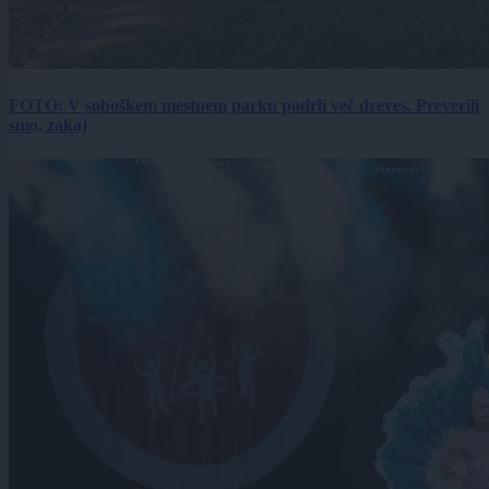
FOTO: V soboškem mestnem parku podrli več dreves. Preverili
smo, zakaj