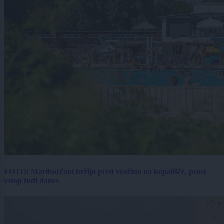
FOTO: Mariborčani bežijo pred vročino na kopališče, prost
vstop tudi danes