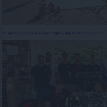
Zaradi velike gneče so začasno zaprli vstop na Mariborski otok