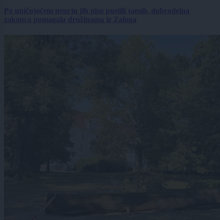
Po uničujočem neurju jih niso pustili samih, dobrodelna
zakonca pomagala družinama iz Zaloga