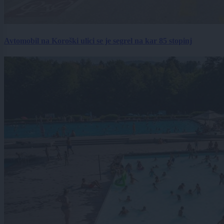
Avtomobil na Koroški ulici se je segrel na kar 85 stopinj