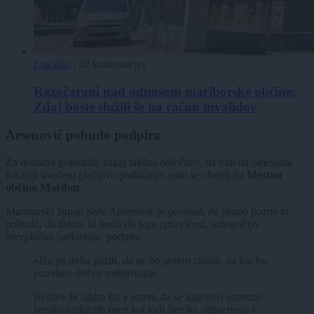
Lokalno
|
32 komentarjev
Razočarani nad odnosom mariborske občine:
Zdaj boste služili še na račun invalidov
Arsenovič pobudo podpira
Za dodatna pojasnila, zakaj takšna odločitev, da tudi na omenjeni
lokaciji uvedejo plačljivo parkiranje, smo se obrnili na
Mestno
občino Maribor
.
Mariborski župan Saša Arsenovič je povedal, da pismo pozna in
pobudo, da tistim, ki bodo do tega upravičeni, omogočijo
brezplačno parkiranje, podpira.
»Bo pa treba paziti, da ne bo potem zlorab, za kar bo
potrebno dobro sodelovanje.
Rešitev bi lahko šla v smeri, da se zagotovi ustrezno
število parkirnih mest kot tudi število, odmerjeno v