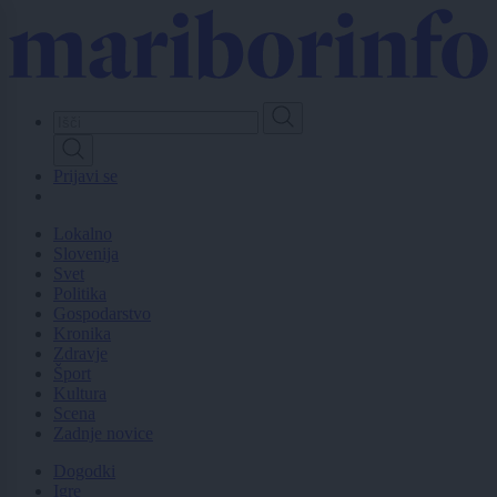
Skip
to
main
content
Prijavi se
Lokalno
Slovenija
Svet
Politika
Gospodarstvo
Kronika
Zdravje
Šport
Kultura
Scena
Zadnje novice
Dogodki
Igre