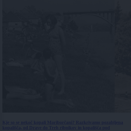
Kje so se nekoč kopali Mariborčani? Razkrivamo pozabljena
kopališča, od Drave do Treh ribnikov in kopališča pod