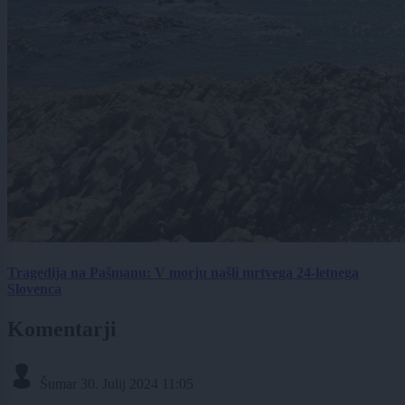
Tragedija na Pašmanu: V morju našli mrtvega 24-letnega
Slovenca
Komentarji
Šumar
30. Julij 2024 11:05