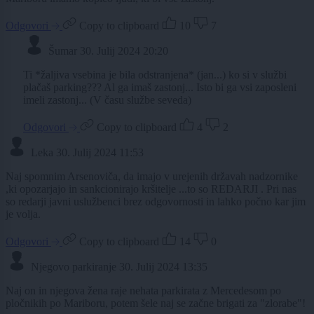
Odgovori
Copy to clipboard
10
7
Šumar
30. Julij 2024 20:20
Ti *žaljiva vsebina je bila odstranjena* (jan...) ko si v službi
plačaš parking??? Al ga imaš zastonj... Isto bi ga vsi zaposleni
imeli zastonj... (V času službe seveda)
Odgovori
Copy to clipboard
4
2
Leka
30. Julij 2024 11:53
Naj spomnim Arsenoviča, da imajo v urejenih državah nadzornike
,ki opozarjajo in sankcionirajo kršitelje ...to so REDARJI . Pri nas
so redarji javni uslužbenci brez odgovornosti in lahko počno kar jim
je volja.
Odgovori
Copy to clipboard
14
0
Njegovo parkiranje
30. Julij 2024 13:35
Naj on in njegova žena raje nehata parkirata z Mercedesom po
pločnikih po Mariboru, potem šele naj se začne brigati za "zlorabe"!