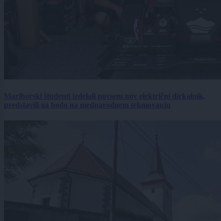
Mariborski študenti izdelali povsem nov električni dirkalnik,
predstavili ga bodo na mednarodnem tekmovanju