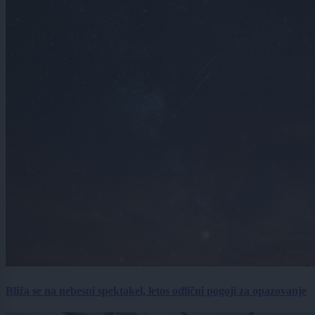
Bliža se na nebesni spektakel, letos odlični pogoji za opazovanje