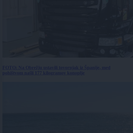
FOTO: Na Obrežju ustavili tovornjak iz Španije, med
pohištvom našli 177 kilogramov konoplje