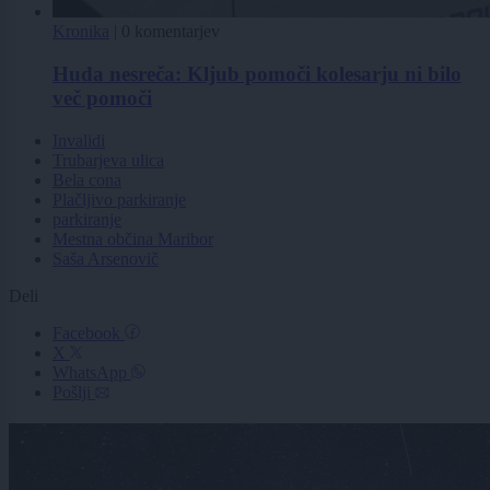
Kronika
|
0 komentarjev
Huda nesreča: Kljub pomoči kolesarju ni bilo
več pomoči
Invalidi
Trubarjeva ulica
Bela cona
Plačljivo parkiranje
parkiranje
Mestna občina Maribor
Saša Arsenovič
Deli
Facebook
X
WhatsApp
Pošlji