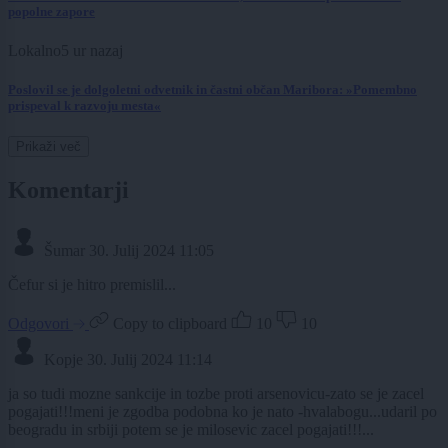
popolne zapore
Lokalno
5 ur nazaj
Poslovil se je dolgoletni odvetnik in častni občan Maribora: »Pomembno
prispeval k razvoju mesta«
Prikaži več
Komentarji
Šumar
30. Julij 2024 11:05
Čefur si je hitro premislil...
Odgovori
Copy to clipboard
10
10
Kopje
30. Julij 2024 11:14
ja so tudi mozne sankcije in tozbe proti arsenovicu-zato se je zacel
pogajati!!!meni je zgodba podobna ko je nato -hvalabogu...udaril po
beogradu in srbiji potem se je milosevic zacel pogajati!!!...