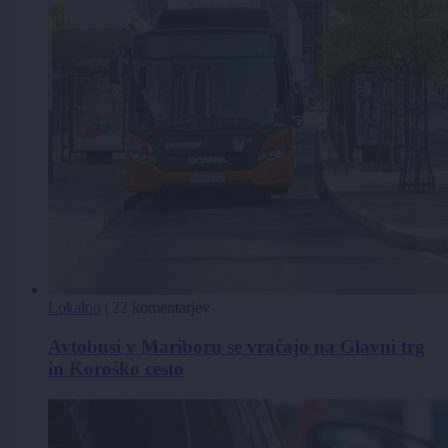
Lokalno
|
22 komentarjev
Avtobusi v Mariboru se vračajo na Glavni trg
in Koroško cesto