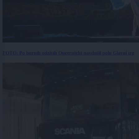
FOTO: Po burnih odzivih Queernight navdušil poln Glavni trg