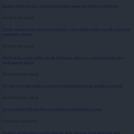
Koline dobile mesto v registru slovenske nesnovne kulturne dediščine
okolje
2 uri nazaj
Visoke temperature ogrožajo življenje v slovenskih rekah, zaradi vročine že
omejujejo ribolov
Scena
4 ure nazaj
Od Dončića naj bi zahtevala 40 milijonov dolarjev: v javnost prišle nove
podrobnosti spora
Kronika
4 ure nazaj
Trčenje tovornih vozil povzročilo prometni kolaps na hrvaški avtocesti
Kronika
4 ure nazaj
Ste ga videli? Policija išče pogrešanega mladoletnega Jona
Lokalno
5 ur nazaj
Nedaleč od Maribora začeli obsežna dela, občasno bodo potrebne tudi