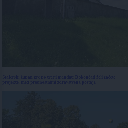
Štajerski župan gre po tretji mandat: Dokončati želi začete
projekte, med prednostnimi zdravstvena postaja