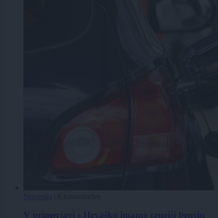
Slovenija
|
6 komentarjev
V primerjavi s Hrvaško imamo cenejši bencin