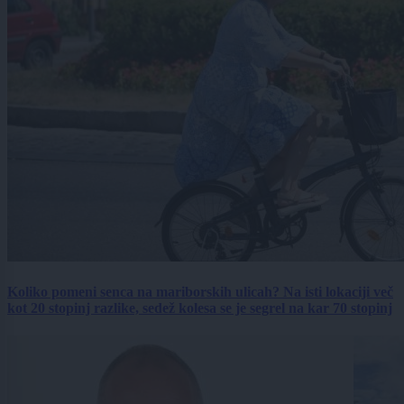
Koliko pomeni senca na mariborskih ulicah? Na isti lokaciji več
kot 20 stopinj razlike, sedež kolesa se je segrel na kar 70 stopinj