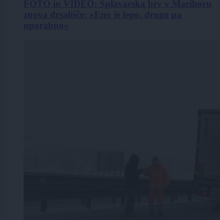
FOTO in VIDEO: Splavarska brv v Mariboru
znova drsališče: »Eno je lepo, drugo pa
uporabno«