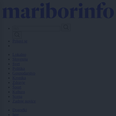
Skip
to
main
content
Prijavi se
Lokalno
Slovenija
Svet
Politika
Gospodarstvo
Kronika
Zdravje
Šport
Kultura
Scena
Zadnje novice
Dogodki
Igre