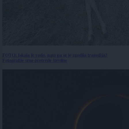
FOTO: Iskala je vodo, nato pa se je zgodila tragedija?
Fotografije srne pretresle številne