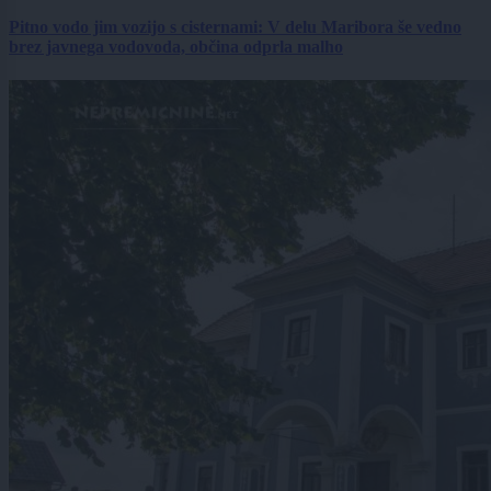
Pitno vodo jim vozijo s cisternami: V delu Maribora še vedno
brez javnega vodovoda, občina odprla malho