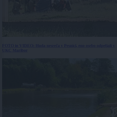
FOTO in VIDEO: Huda nesreča v Pesnici, eno osebo odpeljali v
UKC Maribor