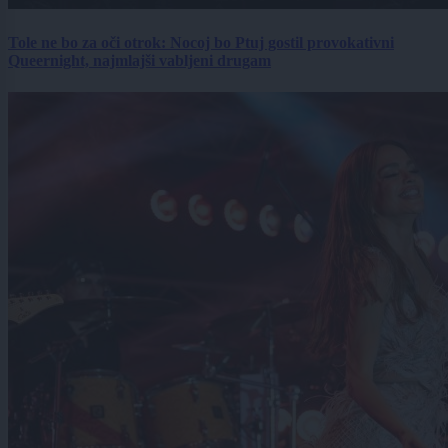
Tole ne bo za oči otrok: Nocoj bo Ptuj gostil provokativni
Queernight, najmlajši vabljeni drugam