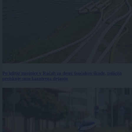
Po izlitju gnojnice v Račah za deset tisočakov škode, policija
preiskuje sum kaznivega dejanja