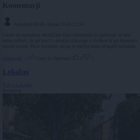
Komentarji
Astrofizik58
09. Januar 2026 23:59
Glede na navedene okoliščine časa odsotnosti in plašnosti, bi bila
edina rešitev, da ga lovci s strelom uspavajo v kolikor bi ga dejansko
uspeli locirat. Sicer dvomim, da ga je možno kako drugače privabiti.
Odgovori
Copy to clipboard
4
1
Lokalno
Vse v Lokalno
#prenova