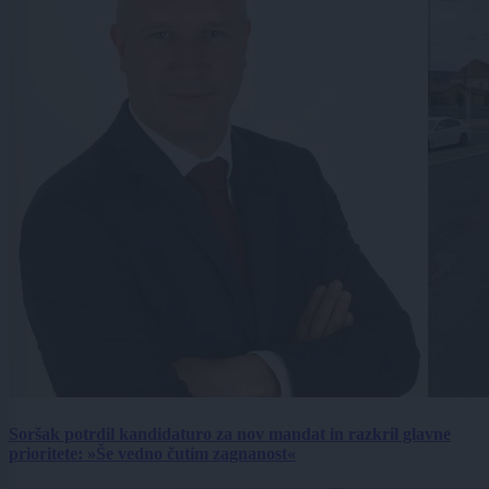
Soršak potrdil kandidaturo za nov mandat in razkril glavne
prioritete: »Še vedno čutim zagnanost«