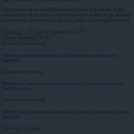
Glede na navedene okoliščine časa odsotnosti in plašnosti, bi bila
edina rešitev, da ga lovci s strelom uspavajo v kolikor bi ga dejansko
uspeli locirat. Sicer dvomim, da ga je možno kako drugače privabiti.
Odgovori
Copy to clipboard
4
1
Zadnje objavljeno
V živo
Kronika
53 minut nazaj
Tragičen razplet prometne nesreče, 78-letni kolesar po padcu umrl v
bolnišnici
Lokalno
eno uro nazaj
Mariborčane čaka nova večja zapora, začenja se večmilijonska prenova
Ljubljanske ulice
Globalno
eno uro nazaj
VIDEO: To je 38-letni Hrvat, ki se bori za življenje v Irski, družina še vedno
išče pomoč
Slovenija
2 uri nazaj