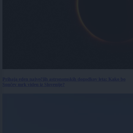
Prihaja eden največjih astronomskih dogodkov leta: Kako bo
Sončev mrk viden iz Slovenije?