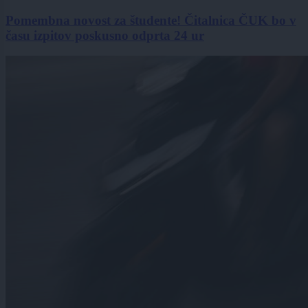
Pomembna novost za študente! Čitalnica ČUK bo v
času izpitov poskusno odprta 24 ur