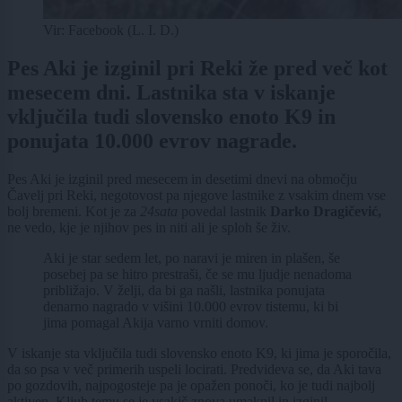
Vir: Facebook (L. I. D.)
Pes Aki je izginil pri Reki že pred več kot
mesecem dni. Lastnika sta v iskanje
vključila tudi slovensko enoto K9 in
ponujata 10.000 evrov nagrade.
Pes Aki je izginil pred mesecem in desetimi dnevi na območju
Čavelj pri Reki, negotovost pa njegove lastnike z vsakim dnem vse
bolj bremeni. Kot je za
24sata
povedal lastnik
Darko Dragičević,
ne vedo, kje je njihov pes in niti ali je sploh še živ.
Aki je star sedem let, po naravi je miren in plašen, še
posebej pa se hitro prestraši, če se mu ljudje nenadoma
približajo. V želji, da bi ga našli, lastnika ponujata
denarno nagrado v višini 10.000 evrov tistemu, ki bi
jima pomagal Akija varno vrniti domov.
V iskanje sta vključila tudi slovensko enoto K9, ki jima je sporočila,
da so psa v več primerih uspeli locirati. Predvideva se, da Aki tava
po gozdovih, najpogosteje pa je opažen ponoči, ko je tudi najbolj
aktiven. Kljub temu se je vsakič znova umaknil in izginil.