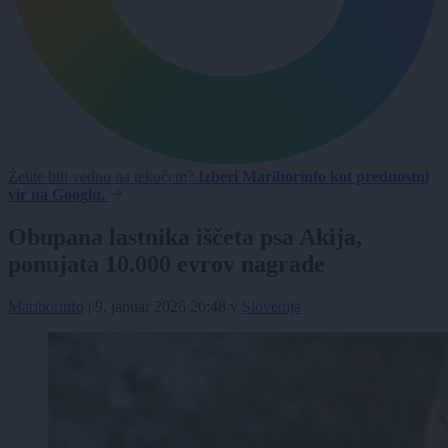
Želite biti vedno na tekočem?
Izberi Mariborinfo kot prednostni
vir na Googlu.
Obupana lastnika iščeta psa Akija,
ponujata 10.000 evrov nagrade
Mariborinfo
|
9. januar 2026 20:48
v
Slovenija