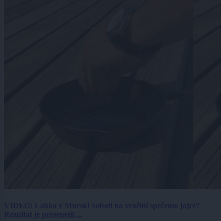
VIDEO: Lahko v Murski Soboti na vročini spečemo jajce?
Rezultat je presenetil ...