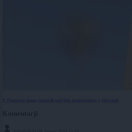
V Pomurju danes izmerili najvišjo temperaturo v Sloveniji
Komentarji
Astrofizik58
09. Januar 2026 23:59