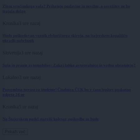
Zlom vročinskega vala? Prihajajo padavine in nevihte, a osvežitev ne bo
trajala dolgo
Kronika
3 ure nazaj
Hudo poškodovan voznik električnega skiroja, na štajerskem kopališču
ukradli nahrbtnik
Slovenija
3 ure nazaj
Suša in pranje avtomobilov: Zakaj lahko avtopralnice še vedno obratujejo?
Lokalno
3 ure nazaj
Pomembna novost za študente! Čitalnica ČUK bo v času izpitov poskusno
odprta 24 ur
Kronika
5 ur nazaj
Na Štajerskem padel starejši kolesar, poškodbe so hude
Prikaži več