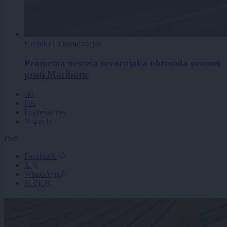
Kronika
|
0 komentarjev
Prometna nesreča tovornjaka ohromila promet
proti Mariboru
aki
Peš
Pogrešan pes
Nagrada
Deli
Facebook
X
WhatsApp
Pošlji