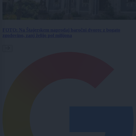
FOTO: Na Štajerskem naprodaj baročni dvorec z bogato
zgodovino, zanj želijo pol milijona