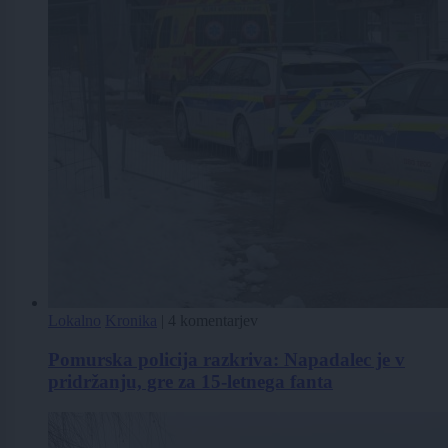
Lokalno
Kronika
|
4 komentarjev
Pomurska policija razkriva: Napadalec je v
pridržanju, gre za 15-letnega fanta