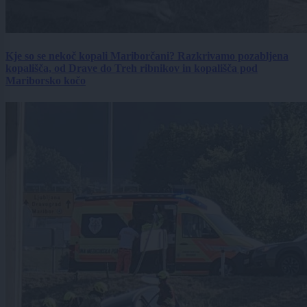
Kje so se nekoč kopali Mariborčani? Razkrivamo pozabljena
kopališča, od Drave do Treh ribnikov in kopališča pod
Mariborsko kočo