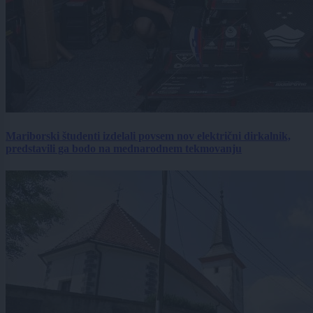
Mariborski študenti izdelali povsem nov električni dirkalnik,
predstavili ga bodo na mednarodnem tekmovanju