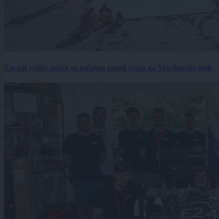
Zaradi velike gneče so začasno zaprli vstop na Mariborski otok