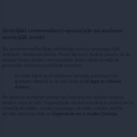
Avstrijski vremenoslovci opozarjajo na možnost
močnejših neviht
Na nevarnost močnejšega nevihtnega razvoja opozarjajo tudi
avstrijske vremenske službe. Portal
Skywarn Austria
poroča, da bo
izrazita hladna fronta s severozahoda danes zajela Avstrijo in
povzročila občutno poslabšanje vremena.
Nevihte naj bi se od poldneva razvijale predvsem nad
gorskimi območji in se nato širile pro
ti jugu in vzhodu
države
.
Po njihovih navedbah obstaja možnost lokalno močnih nalivov,
sunkov vetra in toče. Najizrazitejše nevihte pričakujejo predvsem na
območju Koroške, vendar opozarjajo, da lahko lokalno močne
nevihte nastanejo tudi na
Štajerskem ter v okolici Dunaja
.