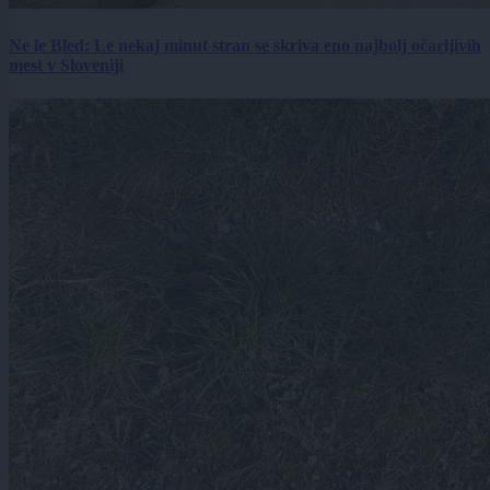
Ne le Bled: Le nekaj minut stran se skriva eno najbolj očarljivih
mest v Sloveniji