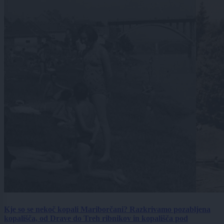
Kje so se nekoč kopali Mariborčani? Razkrivamo pozabljena
kopališča, od Drave do Treh ribnikov in kopališča pod