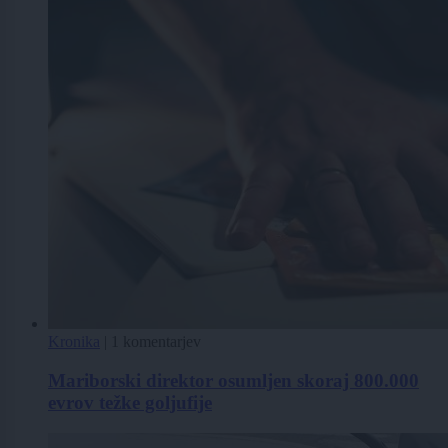
Kronika
|
1 komentarjev
Mariborski direktor osumljen skoraj 800.000
evrov težke goljufije