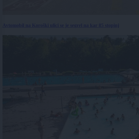
Avtomobil na Koroški ulici se je segrel na kar 85 stopinj