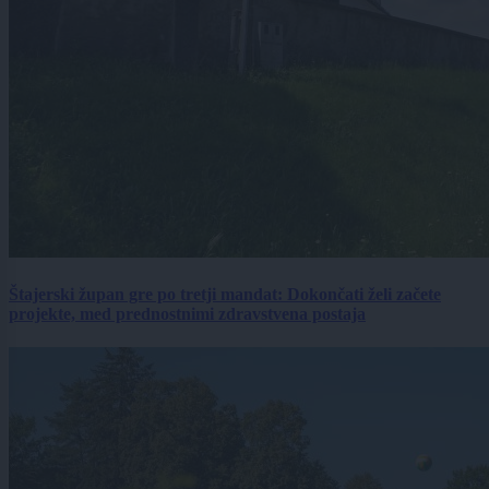
Štajerski župan gre po tretji mandat: Dokončati želi začete
projekte, med prednostnimi zdravstvena postaja