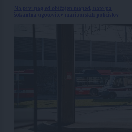
Na prvi pogled običajen moped, nato pa
šokantna ugotovitev mariborskih policistov