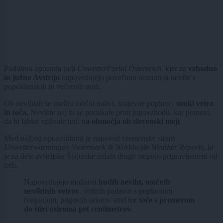
Podobno opozarja tudi
UnwetterPortal Österreich
, kjer za
vzhodno
in južno Avstrijo
napovedujejo povečano nevarnost neviht v
popoldanskih in večernih urah.
Ob nevihtah so možni močni nalivi, krajevne poplave,
sunki vetra
in toča.
Nevihte naj bi se pomikale proti jugovzhodu, kar pomeni,
da bi lahko vplivale tudi n
a območja ob slovenski meji
.
Med najbolj opozorilnimi je napoved vremenske strani
Unwetterwarnungen Steiermark & Worldwide Weather Reports
, ki
je za dele avstrijske Štajerske izdala drugo stopnjo pripravljenosti od
treh.
Napovedujejo možnost
hudih neviht, močnih
nevihtnih vetrov
, obilnih padavin s poplavnim
tveganjem, pogostih udarov strel te
r toče s premerom
do štiri oziroma pet centimetrov
.