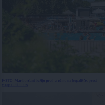
FOTO: Mariborčani bežijo pred vročino na kopališče, prost
vstop tudi danes