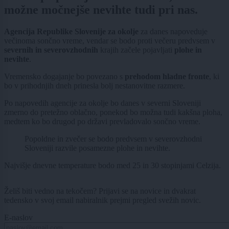
možne močnejše nevihte tudi pri nas.
Agencija Republike Slovenije za okolje
za danes napoveduje
večinoma sončno vreme, vendar se bodo proti večeru predvsem v
severnih in severovzhodnih
krajih začele pojavljati
plohe in
nevihte
.
Vremensko dogajanje bo povezano s
prehodom hladne fronte
, ki
bo v prihodnjih dneh prinesla bolj nestanovitne razmere.
Po napovedih agencije za okolje bo danes v severni Sloveniji
zmerno do pretežno oblačno, ponekod bo možna tudi kakšna ploha,
medtem ko bo drugod po državi prevladovalo sončno vreme.
Popoldne in zvečer se bodo predvsem v severovzhodni
Sloveniji razvile posamezne plohe in nevihte.
Najvišje dnevne temperature bodo med 25 in 30 stopinjami Celzija.
Želiš biti vedno na tekočem? Prijavi se na novice in dvakrat
tedensko v svoj email nabiralnik prejmi pregled svežih novic.
E-naslov