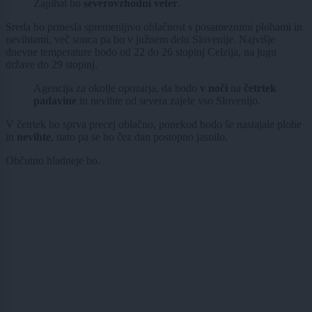
Zapihal bo
severovzhodni veter
.
Sreda bo prinesla spremenljivo oblačnost s posameznimi plohami in
nevihtami, več sonca pa bo v južnem delu Slovenije. Najvišje
dnevne temperature bodo od 22 do 26 stopinj Celzija, na jugu
države do 29 stopinj.
Agencija za okolje opozarja, da bodo
v noči
na
četrtek
padavine
in nevihte od severa zajele vso Slovenijo.
V četrtek bo sprva precej oblačno, ponekod bodo še nastajale plohe
in
nevihte
, nato pa se bo čez dan postopno jasnilo.
Občutno hladneje bo.