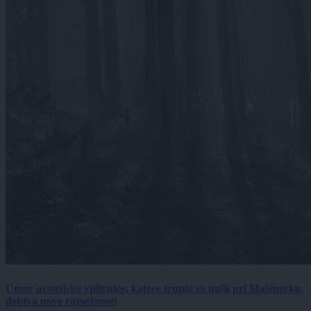
Umor avstrijske vplivnice, katere truplo so našli pri Majšperku,
dobiva nove razsežnosti