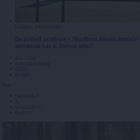
Lokalno
|
9 komentarjev
Bo prihod avtobusa v Mariboru kmalu mogoče
spremljati kar iz dnevne sobe?
arso vreme
napoved vremena
ARSO
Avstrija
Deli
Facebook
X
WhatsApp
Pošlji