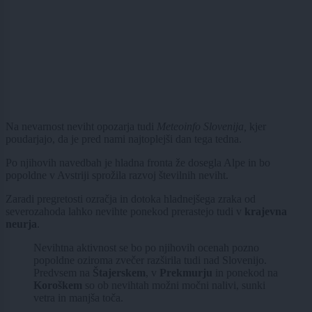
Na nevarnost neviht opozarja tudi
Meteoinfo Slovenija,
kjer
poudarjajo, da je pred nami najtoplejši dan tega tedna.
Po njihovih navedbah je hladna fronta že dosegla Alpe in bo
popoldne v Avstriji sprožila razvoj številnih neviht.
Zaradi pregretosti ozračja in dotoka hladnejšega zraka od
severozahoda lahko nevihte ponekod prerastejo tudi v
krajevna
neurja
.
Nevihtna aktivnost se bo po njihovih ocenah pozno
popoldne oziroma zvečer razširila tudi nad Slovenijo.
Predvsem na
Štajerskem
, v
Prekmurju
in ponekod na
Koroškem
so ob nevihtah možni močni nalivi, sunki
vetra in manjša toča.