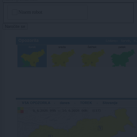
CAPTCHA
Nisem robot
Naročite se