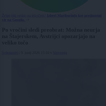
Želite biti vedno na tekočem?
Izberi Mariborinfo kot prednostni
vir na Googlu.
Po vročini sledi preobrat: Možna neurja
na Štajerskem, Avstrijci opozarjajo na
veliko točo
Sobotainfo
|
9. junij 2026 15:10
v
Slovenija