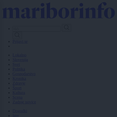
Skip
to
main
content
Prijavi se
Lokalno
Slovenija
Svet
Politika
Gospodarstvo
Kronika
Zdravje
Šport
Kultura
Scena
Zadnje novice
Dogodki
Igre