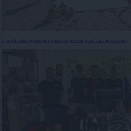
Zaradi velike gneče so začasno zaprli vstop na Mariborski otok