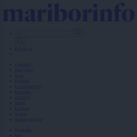
Skip
to
main
content
Prijavi se
Lokalno
Slovenija
Svet
Politika
Gospodarstvo
Kronika
Zdravje
Šport
Kultura
Scena
Zadnje novice
Dogodki
Igre