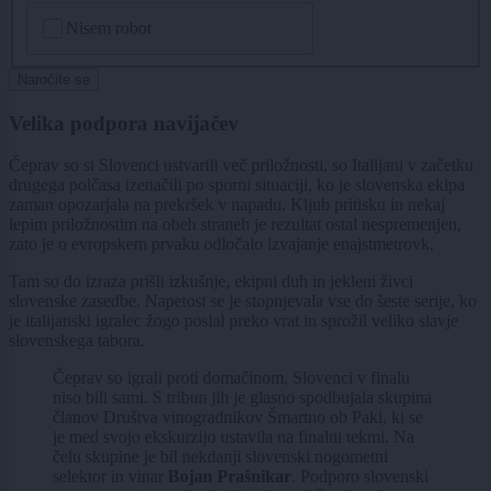
CAPTCHA
Nisem robot
Naročite se
Velika podpora navijačev
Čeprav so si Slovenci ustvarili več priložnosti, so Italijani v začetku
drugega polčasa izenačili po sporni situaciji, ko je slovenska ekipa
zaman opozarjala na prekršek v napadu. Kljub pritisku in nekaj
lepim priložnostim na obeh straneh je rezultat ostal nespremenjen,
zato je o evropskem prvaku odločalo izvajanje enajstmetrovk.
Tam so do izraza prišli izkušnje, ekipni duh in jekleni živci
slovenske zasedbe. Napetost se je stopnjevala vse do šeste serije, ko
je italijanski igralec žogo poslal preko vrat in sprožil veliko slavje
slovenskega tabora.
Čeprav so igrali proti domačinom, Slovenci v finalu
niso bili sami. S tribun jih je glasno spodbujala skupina
članov Društva vinogradnikov Šmartno ob Paki, ki se
je med svojo ekskurzijo ustavila na finalni tekmi. Na
čelu skupine je bil nekdanji slovenski nogometni
selektor in vinar
Bojan Prašnikar
. Podporo slovenski