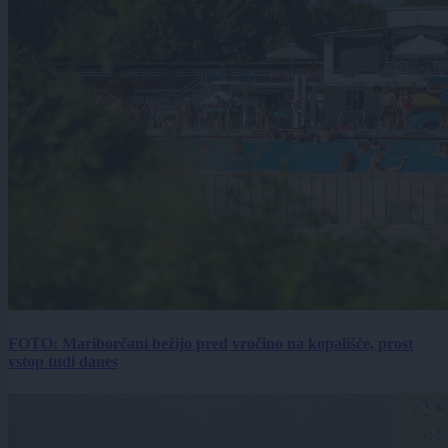
FOTO: Mariborčani bežijo pred vročino na kopališče, prost
vstop tudi danes