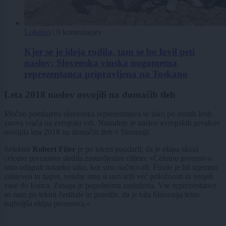
Lokalno
|
0 komentarjev
Kjer se je ideja rodila, tam se bo lovil peti
naslov: Slovenska vinska nogometna
reprezentanca pripravljena na Toskano
Leta 2018 naslov osvojili na domačih tleh
Močno pomlajena slovenska reprezentanca se tako po osmih letih
znova vrača na evropski vrh. Nazadnje je naslov evropskih prvakov
osvojila leta 2018 na domačih tleh v Sloveniji.
Selektor
Robert Fišer
je po tekmi poudaril, da je ekipa skozi
celotno prvenstvo sledila zastavljenim ciljem: »Celotno prvenstvo
smo odigrali natanko tako, kot smo načrtovali. Finale je bil izjemno
zahteven in napet, vendar smo si ustvarili več priložnosti in verjeli
vase do konca. Zmaga je popolnoma zaslužena. Vse reprezentance
so nam po tekmi čestitale in potrdile, da je bila Slovenija letos
najboljša ekipa prvenstva.«