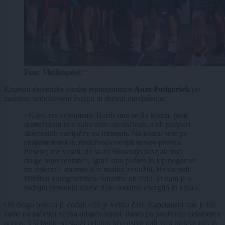
Foto: Mediaspeed.
Kapetan slovenske vinske reprezentance
Anže Podgoršek
po
zadnjem sodnikovem žvižgu ni skrival navdušenja:
»Noro, res nepopisno. Borili smo se do konca, proti
domačinom in v zahtevnih okoliščinah, a ob podpori
slovenskih navijačev na tribunah. Na koncu smo po
enajstmetrovkah zasluženo osvojili naslov prvaka.
Posebej me veseli, da so za Slovenijo navijale tudi
druge reprezentance. Igrali smo pošten in lep nogomet
ter dokazali, da smo si ta naslov zaslužili. Hvala tudi
Društvu vinogradnikov Šmartno ob Paki, ki nam je v
zadnjih trenutkih tekme dalo dodatno energijo in krila.«
Ob dvigu pokala je dodal: »To je velika čast. Kapetanski trak je bil
zame na začetku velika od-govornost, danes pa predvsem neizmeren
ponos. Vsi fantje so skozi celotno prvenstvo dali svoj maksimum in