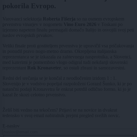
pokorila Evropo.
Varovanci selektorja
Roberta Fišerja
so na osmem evropskem
prvenstvu vinarjev v nogometu
Vino Euro 2026
v Toskani po
izjemno napetem finalu premagali domačo Italijo in osvojili svoj peti
naslov evropskih prvakov.
Veliki finale proti gostiteljem prvenstva je upravičil vsa pričakovanja
in ponudil pravo nogo-metno dramo. Okrepljena italijanska
reprezentanca se je izkazala za zahtevnega nasprotnika, a Slovenci,
med katerimi je pomembno vlogo odigral tudi nekdanji slovenski
reprezentant
Rok Kronaveter
, so ostali zbrani in samozavestni.
Redni del srečanja se je končal z neodločenim izidom 1 : 1.
Slovenijo je v vodstvo popeljal razpoloženi Gorazd Šunko, ki je po
natančni podaji Kronavetra še enkrat potrdil odlično formo, ki jo je
kazal že skozi celotno prvenstvo.
Želiš biti vedno na tekočem? Prijavi se na novice in dvakrat
tedensko v svoj email nabiralnik prejmi pregled svežih novic.
E-naslov