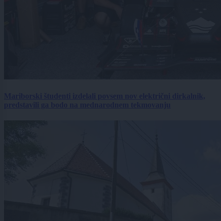
Mariborski študenti izdelali povsem nov električni dirkalnik,
predstavili ga bodo na mednarodnem tekmovanju