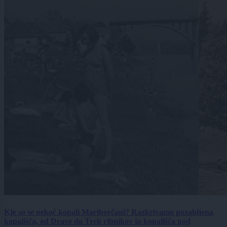
Kje so se nekoč kopali Mariborčani? Razkrivamo pozabljena
kopališča, od Drave do Treh ribnikov in kopališča pod