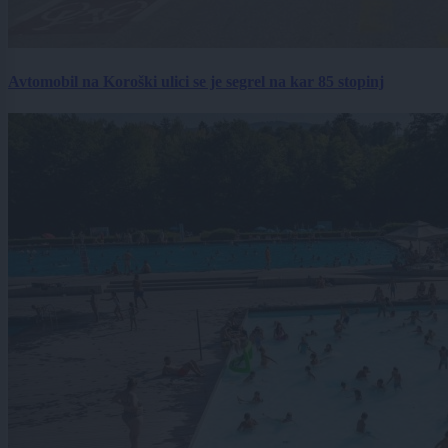
Avtomobil na Koroški ulici se je segrel na kar 85 stopinj