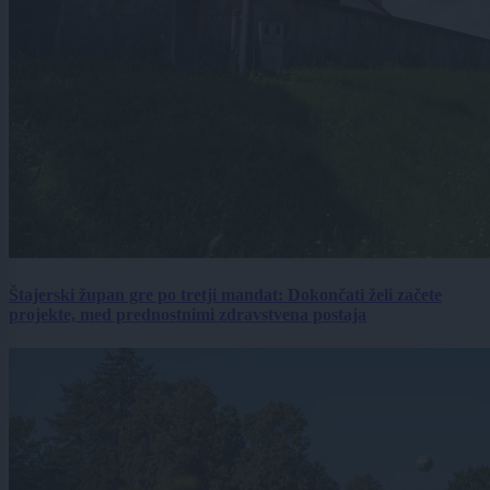
Štajerski župan gre po tretji mandat: Dokončati želi začete
projekte, med prednostnimi zdravstvena postaja