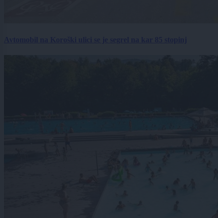
Avtomobil na Koroški ulici se je segrel na kar 85 stopinj