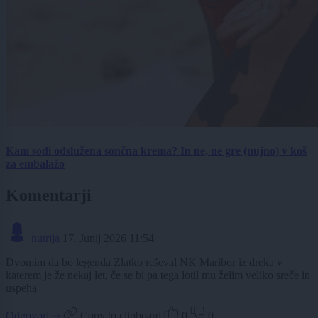
Kam sodi odslužena sončna krema? In ne, ne gre (nujno) v koš
za embalažo
Komentarji
nutrija
17. Junij 2026 11:54
Dvomim da bo legenda Zlatko reševal NK Maribor iz dreka v
katerem je že nekaj let, če se bi pa tega lotil mu želim veliko sreče in
uspeha
Odgovori
Copy to clipboard
0
0