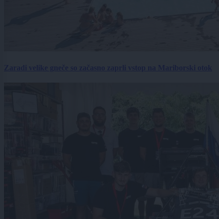
Zaradi velike gneče so začasno zaprli vstop na Mariborski otok