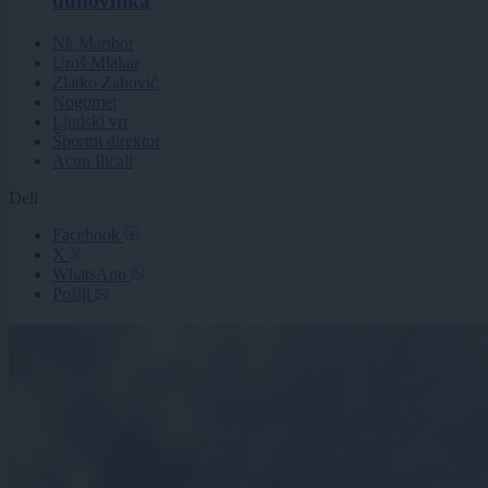
duhovnika
Nk Maribor
Uroš Mlakar
Zlatko Zahovič
Nogomet
Ljudski vrt
Športni direktor
Acun Ilicali
Deli
Facebook
X
WhatsApp
Pošlji