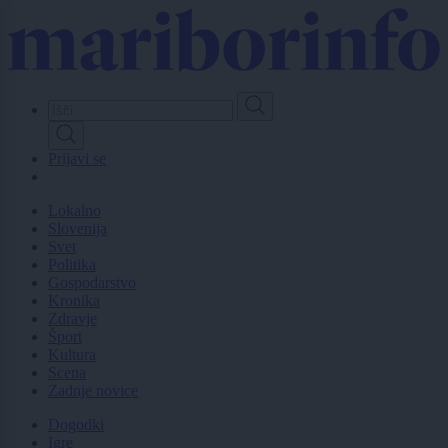
Skip
to
main
content
Prijavi se
Lokalno
Slovenija
Svet
Politika
Gospodarstvo
Kronika
Zdravje
Šport
Kultura
Scena
Zadnje novice
Dogodki
Igre