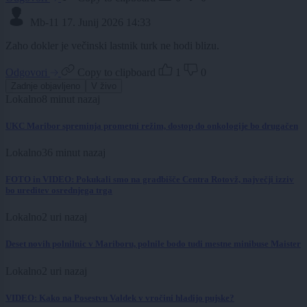
Mb-11
17. Junij 2026 14:33
Zaho dokler je večinski lastnik turk ne hodi blizu.
Odgovori
Copy to clipboard
1
0
Zadnje objavljeno
V živo
Lokalno
8 minut nazaj
UKC Maribor spreminja prometni režim, dostop do onkologije bo drugačen
Lokalno
36 minut nazaj
FOTO in VIDEO: Pokukali smo na gradbišče Centra Rotovž, največji izziv
bo ureditev osrednjega trga
Lokalno
2 uri nazaj
Deset novih polnilnic v Mariboru, polnile bodo tudi mestne minibuse Maister
Lokalno
2 uri nazaj
VIDEO: Kako na Posestvu Valdek v vročini hladijo pujske?