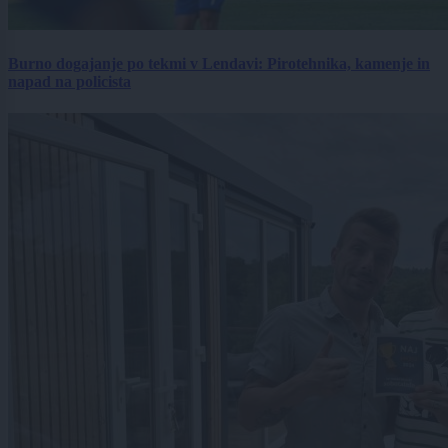
Burno dogajanje po tekmi v Lendavi: Pirotehnika, kamenje in
napad na policista