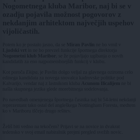
Nogometnega kluba Maribor, naj bi se v
ozadju pojavila možnost pogovorov z
nekdanjim arhitektom največjih uspehov
vijoličastih.
Potem ko je postalo jasno, da se
Miran Pavlin
ne bo vrnil v
Ljudski vrt
in ne bo prevzel funkcije športnega direktorja
Nogometni klub Maribor
, se že pojavljajo ugibanja o novih
kandidatih za eno najpomembnejših funkcij v klubu.
Kot poroča
Ekipa
, je Pavlin dolgo veljal za glavnega oziroma celo
edinega kandidata za novega snovalca kadrovske politike pod
Kalvarijo, vendar naj z lastnikom kluba
Acunom Ilicalijem
ne bi
našla skupnega jezika glede morebitnega sodelovanja.
Po navedbah omenjenega športnega časnika naj bi 54-letni nekdanji
reprezentant tako ostal del angleškega Nottingham Foresta, medtem
ko v Mariboru iščejo drugo rešitev.
Želiš biti vedno na tekočem? Prijavi se na novice in dvakrat
tedensko v svoj email nabiralnik prejmi pregled svežih novic.