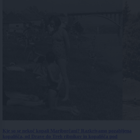
Kje so se nekoč kopali Mariborčani? Razkrivamo pozabljena
kopališča, od Drave do Treh ribnikov in kopališča pod