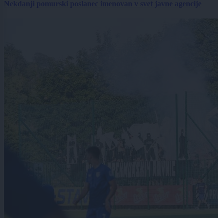
Nekdanji pomurski poslanec imenovan v svet javne agencije