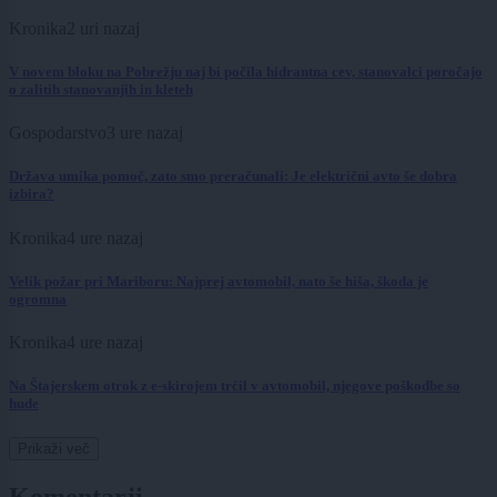
Kronika
2 uri nazaj
V novem bloku na Pobrežju naj bi počila hidrantna cev, stanovalci poročajo
o zalitih stanovanjih in kleteh
Gospodarstvo
3 ure nazaj
Država umika pomoč, zato smo preračunali: Je električni avto še dobra
izbira?
Kronika
4 ure nazaj
Velik požar pri Mariboru: Najprej avtomobil, nato še hiša, škoda je
ogromna
Kronika
4 ure nazaj
Na Štajerskem otrok z e-skirojem trčil v avtomobil, njegove poškodbe so
hude
Prikaži več