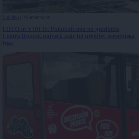
Lokalno
|
0 komentarjev
FOTO in VIDEO: Pokukali smo na gradbišče
Centra Rotovž, največji izziv bo ureditev osrednjega
trga