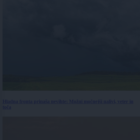
Hladna fronta prinaša nevihte: Možni močnejši nalivi, veter in
toča