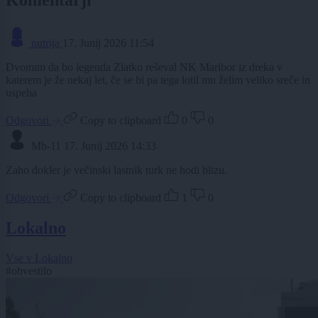
Komentarji
nutrija
17. Junij 2026 11:54
Dvomim da bo legenda Zlatko reševal NK Maribor iz dreka v
katerem je že nekaj let, če se bi pa tega lotil mu želim veliko sreče in
uspeha
Odgovori
Copy to clipboard
0
0
Mb-11
17. Junij 2026 14:33
Zaho dokler je večinski lastnik turk ne hodi blizu.
Odgovori
Copy to clipboard
1
0
Lokalno
Vse v Lokalno
#obvestilo