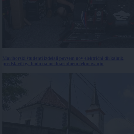
Mariborski študenti izdelali povsem nov električni dirkalnik,
predstavili ga bodo na mednarodnem tekmovanju