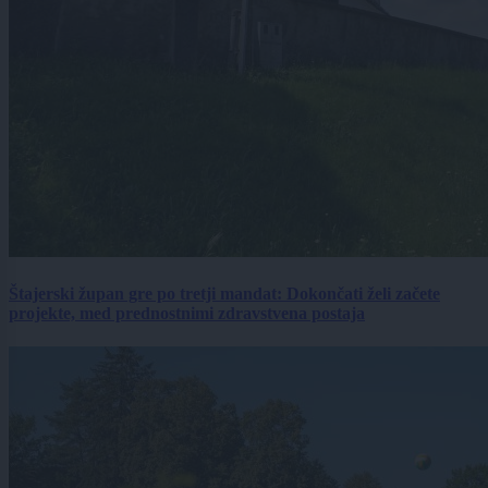
Štajerski župan gre po tretji mandat: Dokončati želi začete
projekte, med prednostnimi zdravstvena postaja