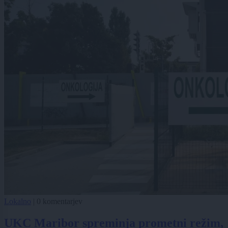
Lokalno
|
0 komentarjev
UKC Maribor spreminja prometni režim,