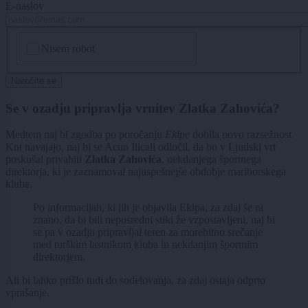
E-naslov
CAPTCHA
Nisem robot
Naročite se
Se v ozadju pripravlja vrnitev Zlatka Zahovića?
Medtem naj bi zgodba po poročanju
Ekipe
dobila novo razsežnost.
Kot navajajo, naj bi se Acun Ilicali odločil, da bo v Ljudski vrt
poskušal privabiti
Zlatka Zahovića
, nekdanjega športnega
direktorja, ki je zaznamoval najuspešnejše obdobje mariborskega
kluba.
Po informacijah, ki jih je objavila Ekipa, za zdaj še ni
znano, da bi bili neposredni stiki že vzpostavljeni, naj bi
se pa v ozadju pripravljal teren za morebitno srečanje
med turškim lastnikom kluba in nekdanjim športnim
direktorjem.
Ali bi lahko prišlo tudi do sodelovanja, za zdaj ostaja odprto
vprašanje.