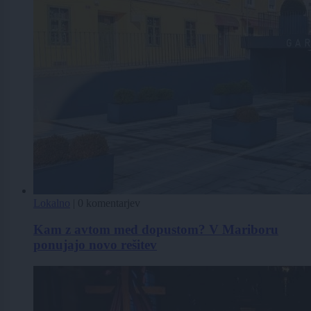
Lokalno
|
0 komentarjev
Kam z avtom med dopustom? V Mariboru
ponujajo novo rešitev