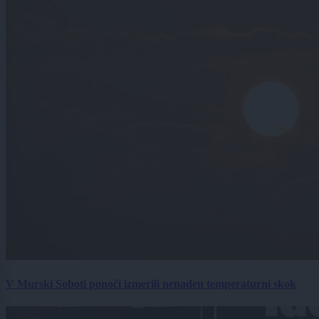
V Murski Soboti ponoči izmerili nenaden temperaturni skok