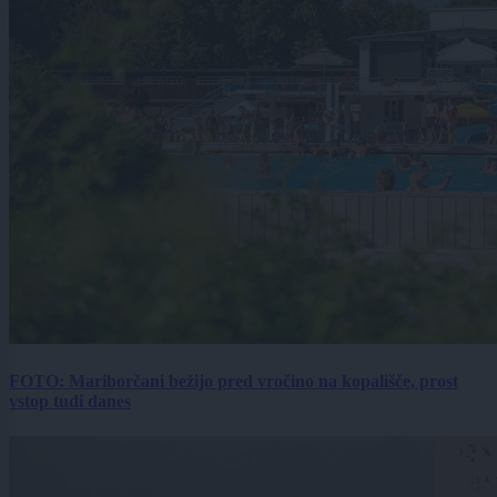
FOTO: Mariborčani bežijo pred vročino na kopališče, prost
vstop tudi danes