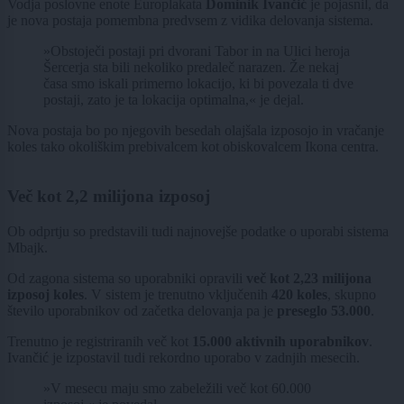
Vodja poslovne enote Europlakata
Dominik Ivančić
je pojasnil, da
je nova postaja pomembna predvsem z vidika delovanja sistema.
»Obstoječi postaji pri dvorani Tabor in na Ulici heroja
Šercerja sta bili nekoliko predaleč narazen. Že nekaj
časa smo iskali primerno lokacijo, ki bi povezala ti dve
postaji, zato je ta lokacija optimalna,« je dejal.
Nova postaja bo po njegovih besedah olajšala izposojo in vračanje
koles tako okoliškim prebivalcem kot obiskovalcem Ikona centra.
Več kot 2,2 milijona izposoj
Ob odprtju so predstavili tudi najnovejše podatke o uporabi sistema
Mbajk.
Od zagona sistema so uporabniki opravili
več kot 2,23 milijona
izposoj koles
. V sistem je trenutno vključenih
420 koles
, skupno
število uporabnikov od začetka delovanja pa je
preseglo 53.000
.
Trenutno je registriranih več kot
15.000 aktivnih uporabnikov
.
Ivančić je izpostavil tudi rekordno uporabo v zadnjih mesecih.
»V mesecu maju smo zabeležili več kot 60.000