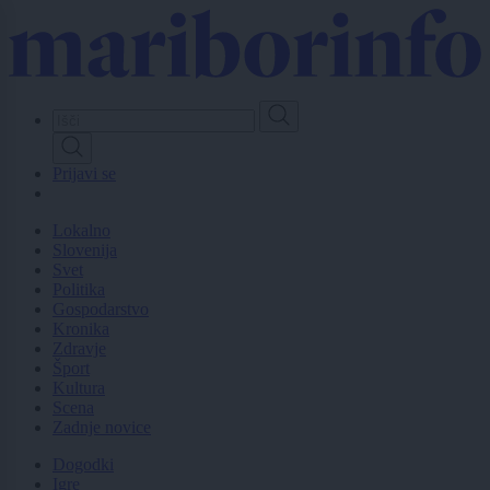
Skip
to
main
content
Prijavi se
Lokalno
Slovenija
Svet
Politika
Gospodarstvo
Kronika
Zdravje
Šport
Kultura
Scena
Zadnje novice
Dogodki
Igre