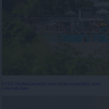
FOTO: Mariborčani bežijo pred vročino na kopališče, prost
vstop tudi danes