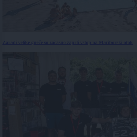
Zaradi velike gneče so začasno zaprli vstop na Mariborski otok