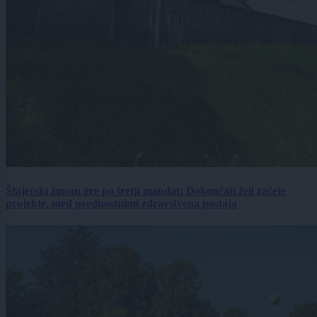
Štajerski župan gre po tretji mandat: Dokončati želi začete
projekte, med prednostnimi zdravstvena postaja