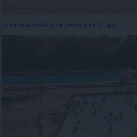
Avtomobil na Koroški ulici se je segrel na kar 85 stopinj