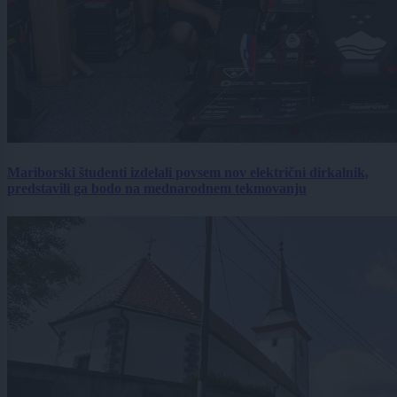
Mariborski študenti izdelali povsem nov električni dirkalnik,
predstavili ga bodo na mednarodnem tekmovanju