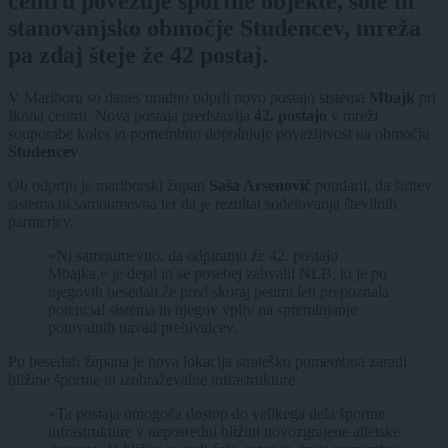
centru povezuje športne objekte, šole in
stanovanjsko območje Studencev, mreža
pa zdaj šteje že 42 postaj.
V Mariboru so danes uradno odprli novo postajo sistema
Mbajk
pri
Ikona centru. Nova postaja predstavlja
42. postajo
v mreži
souporabe koles in pomembno dopolnjuje povezljivost na območju
Studencev
.
Ob odprtju je mariborski župan
Saša Arsenovič
poudaril, da širitev
sistema ni samoumevna ter da je rezultat sodelovanja številnih
partnerjev.
»Ni samoumevno, da odpiramo že 42. postajo
Mbajka,« je dejal in se posebej zahvalil NLB, ki je po
njegovih besedah že pred skoraj petimi leti prepoznala
potencial sistema in njegov vpliv na spreminjanje
potovalnih navad prebivalcev.
Po besedah župana je nova lokacija strateško pomembna zaradi
bližine športne in izobraževalne infrastrukture.
»Ta postaja omogoča dostop do velikega dela športne
infrastrukture v neposredni bližini novozgrajene atletske