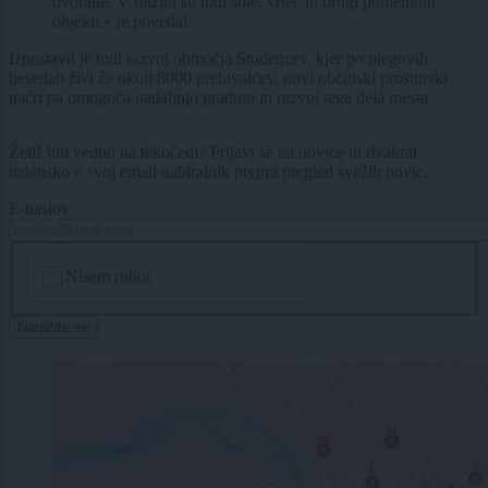
dvorane. V bližini so tudi šole, vrtec in drugi pomembni
objekti,« je povedal.
Izpostavil je tudi razvoj območja Studencev, kjer po njegovih
besedah živi že okoli 8000 prebivalcev, novi občinski prostorski
načrt pa omogoča nadaljnjo gradnjo in razvoj tega dela mesta.
Želiš biti vedno na tekočem? Prijavi se na novice in dvakrat
tedensko v svoj email nabiralnik prejmi pregled svežih novic.
E-naslov
CAPTCHA
Nisem robot
Naročite se