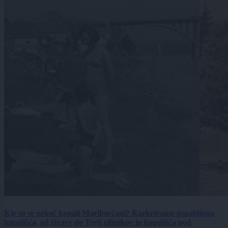
Kje so se nekoč kopali Mariborčani? Razkrivamo pozabljena
kopališča, od Drave do Treh ribnikov in kopališča pod