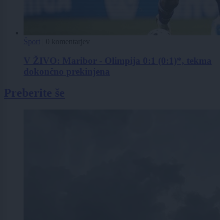
Šport
|
0 komentarjev
V ŽIVO: Maribor - Olimpija 0:1 (0:1)*, tekma
dokončno prekinjena
Preberite še