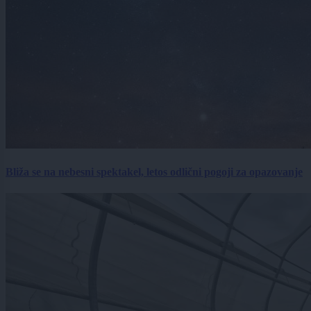
Bliža se na nebesni spektakel, letos odlični pogoji za opazovanje