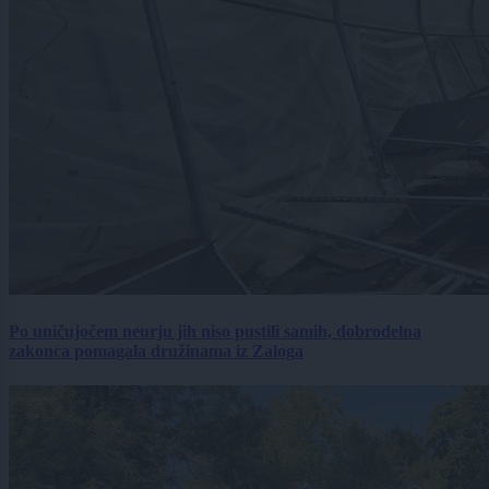
Po uničujočem neurju jih niso pustili samih, dobrodelna
zakonca pomagala družinama iz Zaloga