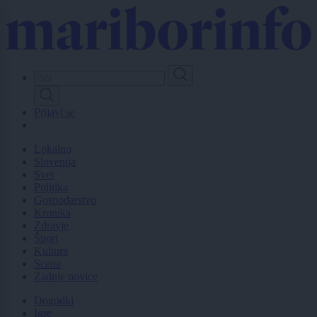
Skip
to
main
content
Prijavi se
Lokalno
Slovenija
Svet
Politika
Gospodarstvo
Kronika
Zdravje
Šport
Kultura
Scena
Zadnje novice
Dogodki
Igre