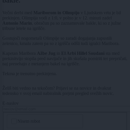
bakle.
Večni derbi med
Mariborom in Olimpijo
v Ljudskem vrtu je bil
prekinjen. Olimpija vodi z 1:0, v polno je v 12. minuti zadel
Antonio Marin
, obračun pa so zaznamovale bakle, ki so z južne
tribune letele na igrišče.
Gostujoči nogometaši Olimpije so zaradi dogajanja zapustili
zelenico, kmalu zatem pa so z igrišča odšli tudi igralci Maribora.
Kapetan Maribora
Ažbe Jug
in
El Arbi Hillel Soudani
sta med
prekinitvijo stopila pred navijače in jih skušala pomiriti ter prepričati,
naj prenehajo z metanjem bakel na igrišče.
Tekma je trenutno prekinjena.
Želiš biti vedno na tekočem? Prijavi se na novice in dvakrat
tedensko v svoj email nabiralnik prejmi pregled svežih novic.
E-naslov
CAPTCHA
Nisem robot