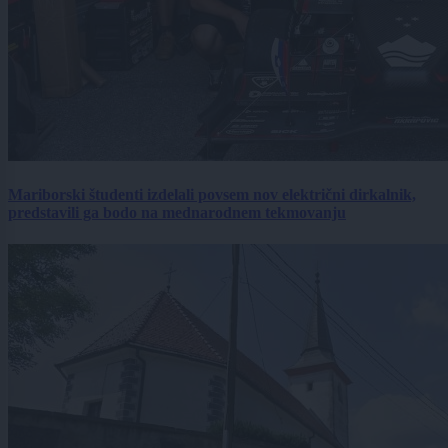
Mariborski študenti izdelali povsem nov električni dirkalnik,
predstavili ga bodo na mednarodnem tekmovanju