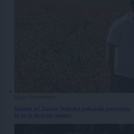
Scena
|
0 komentarjev
Imamo jo! Znana Štajerka pokazala partnerja,
ki ga je skrivala mesece