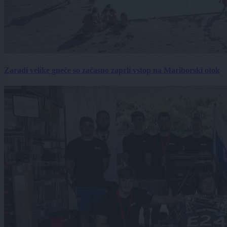
Zaradi velike gneče so začasno zaprli vstop na Mariborski otok