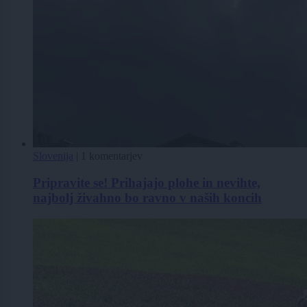
Slovenija
|
1 komentarjev
Pripravite se! Prihajajo plohe in nevihte,
najbolj živahno bo ravno v naših koncih