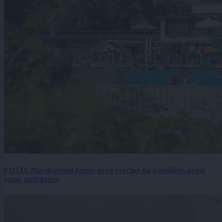
FOTO: Mariborčani bežijo pred vročino na kopališče, prost
vstop tudi danes