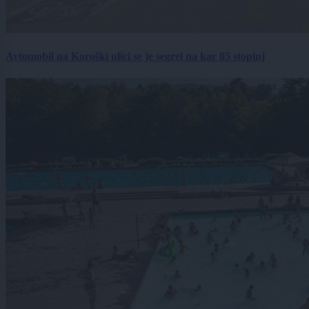
Avtomobil na Koroški ulici se je segrel na kar 85 stopinj