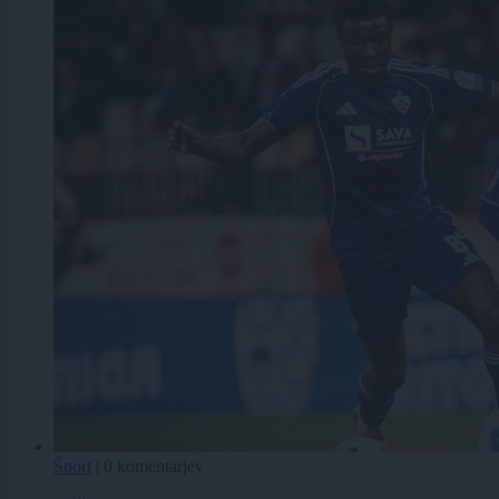
Šport
|
0 komentarjev