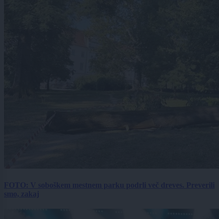
FOTO: V soboškem mestnem parku podrli več dreves. Preverili
smo, zakaj