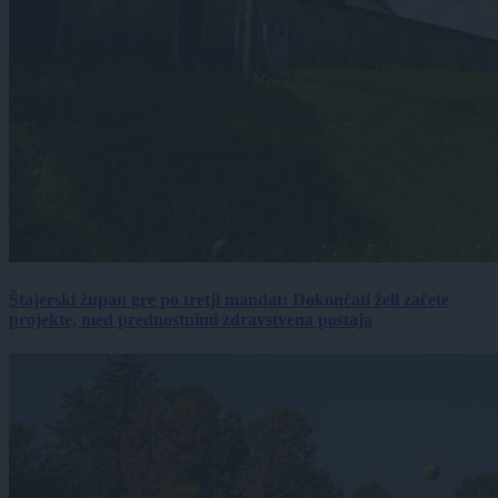
Štajerski župan gre po tretji mandat: Dokončati želi začete
projekte, med prednostnimi zdravstvena postaja