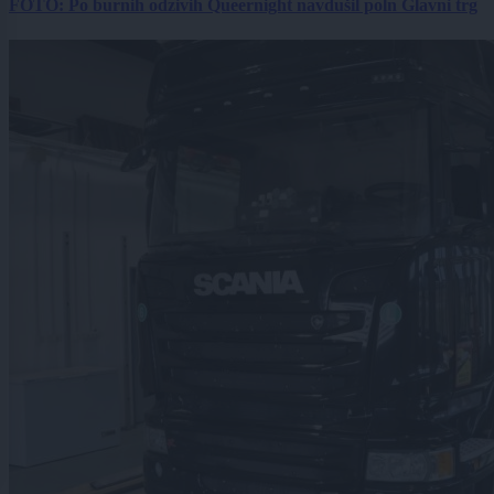
FOTO: Po burnih odzivih Queernight navdušil poln Glavni trg