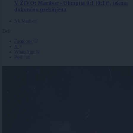
V ŽIVO: Maribor - Olimpija 0:1 (0:1)*, tekma
dokončno prekinjena
Nk Maribor
Deli
Facebook
X
WhatsApp
Pošlji