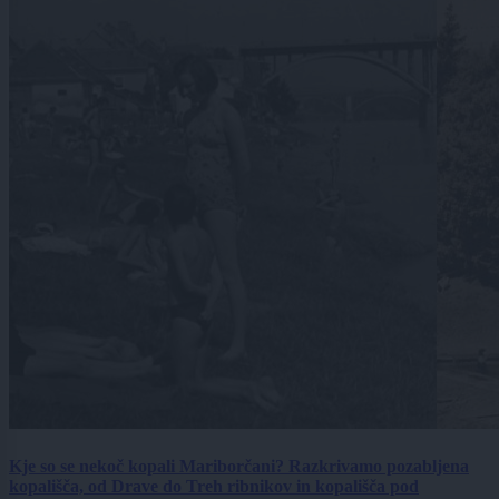
Kje so se nekoč kopali Mariborčani? Razkrivamo pozabljena
kopališča, od Drave do Treh ribnikov in kopališča pod