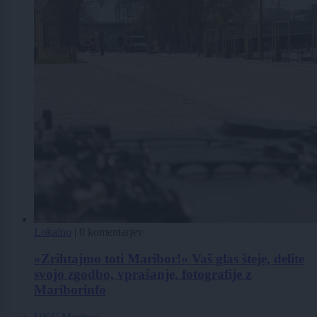
Lokalno
|
0 komentarjev
»Zrihtajmo toti Maribor!« Vaš glas šteje, delite
svojo zgodbo, vprašanje, fotografije z
Mariborinfo