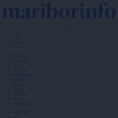
Skip
to
main
content
Prijavi se
Lokalno
Slovenija
Svet
Politika
Gospodarstvo
Kronika
Zdravje
Šport
Kultura
Scena
Zadnje novice
Dogodki
Igre