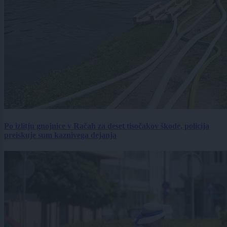
Po izlitju gnojnice v Račah za deset tisočakov škode, policija
preiskuje sum kaznivega dejanja