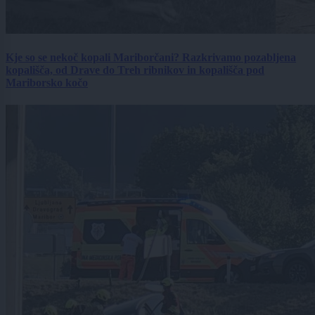
Kje so se nekoč kopali Mariborčani? Razkrivamo pozabljena
kopališča, od Drave do Treh ribnikov in kopališča pod
Mariborsko kočo