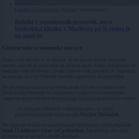
Lokalno
Gospodarstvo
Politika
|
0 komentarjev
Bolniki v neprimernih prostorih, nova
infekcijska klinika v Mariboru pa še vedno le
na papirju
Glavne težave sistemske narave
Člani sveta zavoda so se strinjali, da so glavne težave sistemske
narave, zato jih je treba rešiti na državni ravni. Veliko pričakujejo od
sestanka vseh direktorjev javnih zdravstvenih zavodov pri ministrici
za zdravje, ki je po Flisovih besedah napovedan za ponedeljek.
Že po prejšnji seji pa so ponovno pisali Zavodu za zdravstveno
zavarovanje Slovenije in ministrstvu z zahtevo za konkretnejše
odgovore glede ureditve ustreznejšega financiranja kliničnih centrov.
»To mora biti rešeno še v letošnjem letu,« je danes
ponovil predsednik sveta zavoda
Marjan Mačkošek
.
Po njegovih ocenah bi mariborskemu kliničnemu centru pripadalo
okoli 12 milijonov evrov več prihodkov
, kar pomeni, da v tem
primeru ne bi bil več v rdečih številkah.