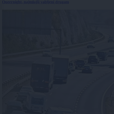
Queernight, najmlajši vabljeni drugam