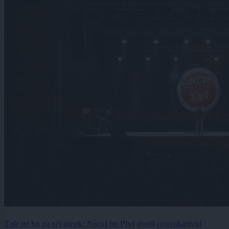
Tole ne bo za oči otrok: Nocoj bo Ptuj gostil provokativni