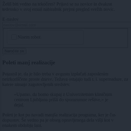
Želiš biti vedno na tekočem? Prijavi se na novice in dvakrat
tedensko v svoj email nabiralnik prejmi pregled svežih novic.
E-naslov
CAPTCHA
Nisem robot
Naročite se
Poleti manj realizacije
Pojasnil je, da je bilo treba v avgustu izplačati zaposlenim
neizkoriščene proste dneve. Težava ostajajo tudi t. i. supernadure, za
katere nimajo zagotovljenih sredstev.
»Upamo, da bomo skupaj z Univerzitetnim kliničnim
centrom Ljubljana prišli do sporazumne rešitve,« je
dejal.
Poleti je kot po navadi manjša realizacija programa, ker je čas
dopustov. Še vedno pa je obseg opravljenega dela višji kot v
enakem obdobju lani.