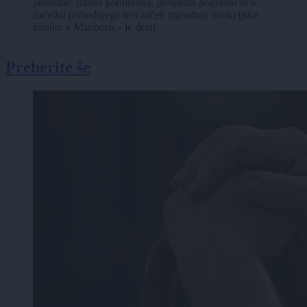
ponudbe, izbrali ponudnika, podpisali pogodbo in v
začetku prihodnjega leta začeli izgradnjo infekcijske
klinike v Mariboru,« je dejal.
Preberite še