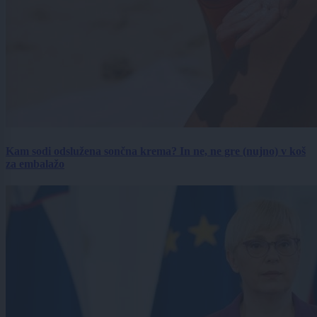
Kam sodi odslužena sončna krema? In ne, ne gre (nujno) v koš
za embalažo