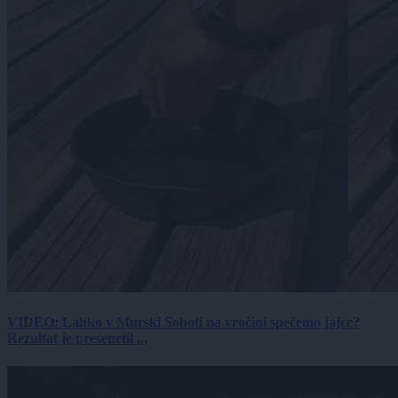
VIDEO: Lahko v Murski Soboti na vročini spečemo jajce?
Rezultat je presenetil ...