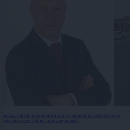
Soršak potrdil kandidaturo za nov mandat in razkril glavne
prioritete: »Še vedno čutim zagnanost«