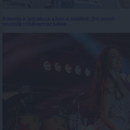
Primorka je spet odprta, a kaos se nadaljuje: Dve nesreči
povzročili večkilometrske kolone