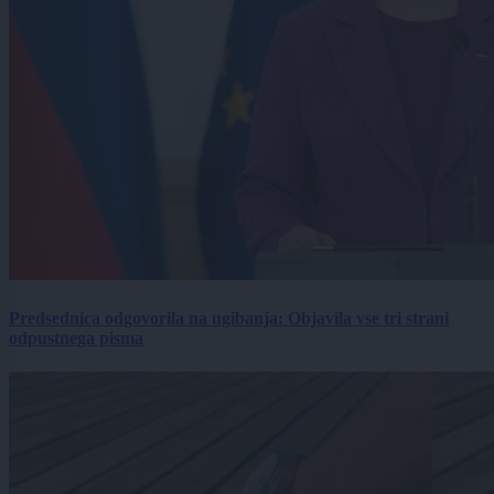
Predsednica odgovorila na ugibanja: Objavila vse tri strani
odpustnega pisma