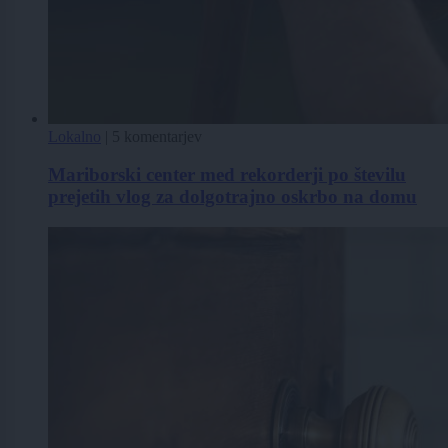
Lokalno
|
5 komentarjev
Mariborski center med rekorderji po številu
prejetih vlog za dolgotrajno oskrbo na domu