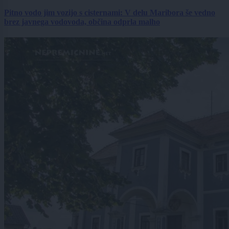
Pitno vodo jim vozijo s cisternami: V delu Maribora še vedno
brez javnega vodovoda, občina odprla malho