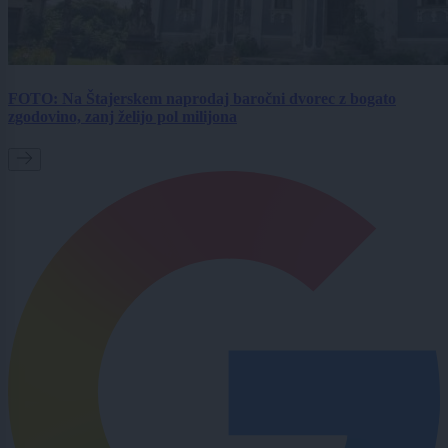
FOTO: Na Štajerskem naprodaj baročni dvorec z bogato
zgodovino, zanj želijo pol milijona