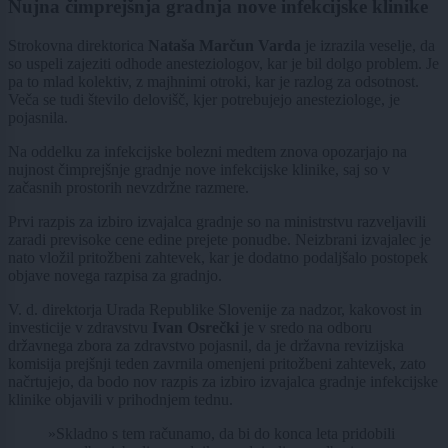
Nujna čimprejšnja gradnja nove infekcijske klinike
Strokovna direktorica
Nataša Marčun Varda
je izrazila veselje, da
so uspeli zajeziti odhode anesteziologov, kar je bil dolgo problem. Je
pa to mlad kolektiv, z majhnimi otroki, kar je razlog za odsotnost.
Veča se tudi število delovišč, kjer potrebujejo anesteziologe, je
pojasnila.
Na oddelku za infekcijske bolezni medtem znova opozarjajo na
nujnost čimprejšnje gradnje nove infekcijske klinike, saj so v
začasnih prostorih nevzdržne razmere.
Prvi razpis za izbiro izvajalca gradnje so na ministrstvu razveljavili
zaradi previsoke cene edine prejete ponudbe. Neizbrani izvajalec je
nato vložil pritožbeni zahtevek, kar je dodatno podaljšalo postopek
objave novega razpisa za gradnjo.
V. d. direktorja Urada Republike Slovenije za nadzor, kakovost in
investicije v zdravstvu
Ivan Osrečki
je v sredo na odboru
državnega zbora za zdravstvo pojasnil, da je državna revizijska
komisija prejšnji teden zavrnila omenjeni pritožbeni zahtevek, zato
načrtujejo, da bodo nov razpis za izbiro izvajalca gradnje infekcijske
klinike objavili v prihodnjem tednu.
»Skladno s tem računamo, da bi do konca leta pridobili