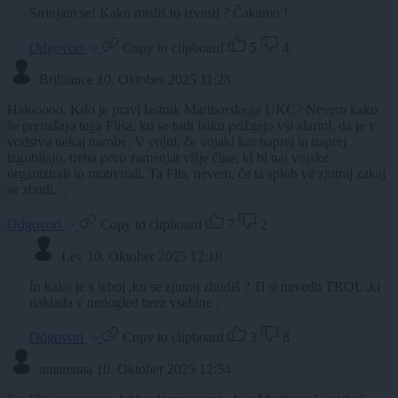
Strinjam se! Kako misliš to izvesti ? Čakamo !
Odgovori
Copy to clipboard
5
4
Brilliance
10. Oktober 2025 11:28
Halooooo. Kdo je pravi lastnik Mariborskega UKC? Nevem kako
še prenašajo tega Flisa, ko se tudi laiku prižgejo vsi alarmi, da je v
vodstvu nekaj narobe. V vojni, če vojaki kar naprej in naprej
izgubljajo, treba prvo zamenjat višje čine, ki bi naj vojake
organizirali in motivirali. Ta Flis, nevem, če ta sploh ve zjutraj zakaj
se zbudi.. .
Odgovori
Copy to clipboard
7
2
Lev
10. Oktober 2025 12:18
In kako je s teboj ,ko se zjutraj zbudiš ? Ti si navedn TROL ,ki
naklada v nedogled brez vsebine .
Odgovori
Copy to clipboard
3
8
amarenaa
10. Oktober 2025 12:54