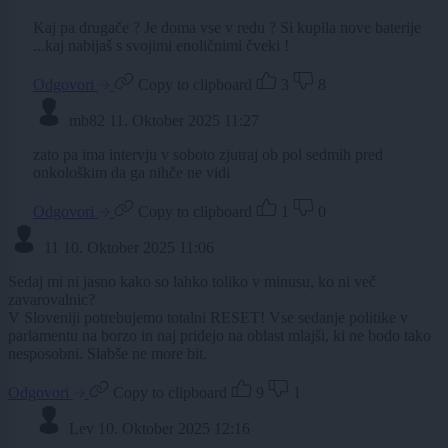
Kaj pa drugače ? Je doma vse v redu ? Si kupila nove baterije
...kaj nabijaš s svojimi enoličnimi čveki !
Odgovori
Copy to clipboard
3
8
mb82
11. Oktober 2025 11:27
zato pa ima intervju v soboto zjutraj ob pol sedmih pred
onkološkim da ga nihče ne vidi
Odgovori
Copy to clipboard
1
0
11
10. Oktober 2025 11:06
Sedaj mi ni jasno kako so lahko toliko v minusu, ko ni več
zavarovalnic?
V Sloveniji potrebujemo totalni RESET! Vse sedanje politike v
parlamentu na borzo in naj pridejo na oblast mlajši, ki ne bodo tako
nesposobni. Slabše ne more bit.
Odgovori
Copy to clipboard
9
1
Lev
10. Oktober 2025 12:16