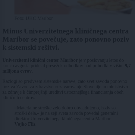
Foto: UKC Maribor
Minus Univerzitetnega kliničnega centra
Maribor se povečuje, zato ponovno poziv
k sistemski rešitvi.
Univerzitetni klinični center Maribor
je v poslovanju letos do
konca avgusta pridelal presežek odhodkov nad prihodki v višini
9,7
milijona evrov
.
Razlogi so predvsem sistemske narave, zato svet zavoda ponovno
poziva Zavod za zdravstveno zavarovanje Slovenije in ministrstvo
za zdravje k čimprejšnji ureditvi ustreznejšega financiranja obeh
kliničnih centrov.
»Materialne stroške zelo dobro obvladujemo, izziv so
stroški dela,« je na seji sveta zavoda povedal generalni
direktor Univerzitetnega kliničnega centra Maribor
Vojko Flis
.