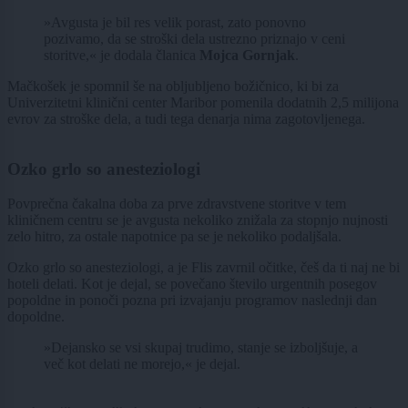
»Avgusta je bil res velik porast, zato ponovno
pozivamo, da se stroški dela ustrezno priznajo v ceni
storitve,« je dodala članica
Mojca Gornjak
.
Mačkošek je spomnil še na obljubljeno božičnico, ki bi za
Univerzitetni klinični center Maribor pomenila dodatnih 2,5 milijona
evrov za stroške dela, a tudi tega denarja nima zagotovljenega.
Ozko grlo so anesteziologi
Povprečna čakalna doba za prve zdravstvene storitve v tem
kliničnem centru se je avgusta nekoliko znižala za stopnjo nujnosti
zelo hitro, za ostale napotnice pa se je nekoliko podaljšala.
Ozko grlo so anesteziologi, a je Flis zavrnil očitke, češ da ti naj ne bi
hoteli delati. Kot je dejal, se povečano število urgentnih posegov
popoldne in ponoči pozna pri izvajanju programov naslednji dan
dopoldne.
»Dejansko se vsi skupaj trudimo, stanje se izboljšuje, a
več kot delati ne morejo,« je dejal.