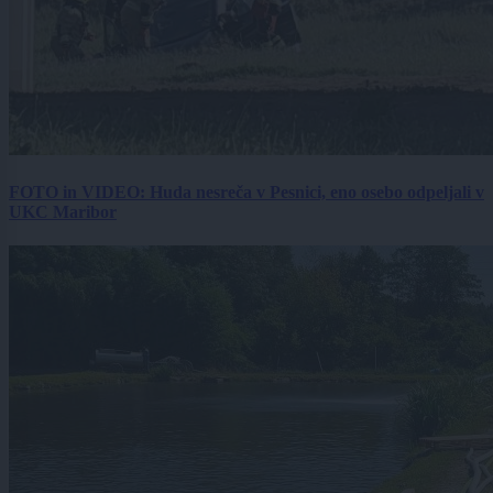
FOTO in VIDEO: Huda nesreča v Pesnici, eno osebo odpeljali v
UKC Maribor