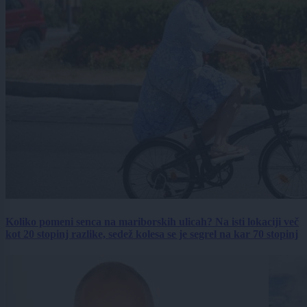
Koliko pomeni senca na mariborskih ulicah? Na isti lokaciji več
kot 20 stopinj razlike, sedež kolesa se je segrel na kar 70 stopinj