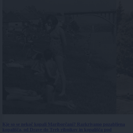
Kje so se nekoč kopali Mariborčani? Razkrivamo pozabljena
kopališča, od Drave do Treh ribnikov in kopališča pod