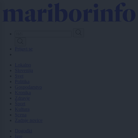
Skip
to
main
content
Prijavi se
Lokalno
Slovenija
Svet
Politika
Gospodarstvo
Kronika
Zdravje
Šport
Kultura
Scena
Zadnje novice
Dogodki
Igre