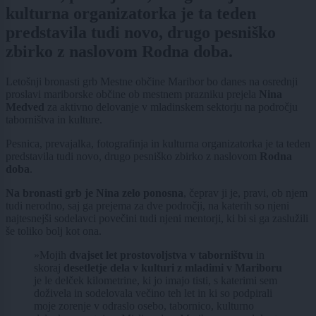
kulturna organizatorka je ta teden
predstavila tudi novo, drugo pesniško
zbirko z naslovom Rodna doba.
Letošnji bronasti grb Mestne občine Maribor bo danes na osrednji
proslavi mariborske občine ob mestnem prazniku prejela
Nina
Medved
za aktivno delovanje v mladinskem sektorju na področju
taborništva in kulture.
Pesnica, prevajalka, fotografinja in kulturna organizatorka je ta teden
predstavila tudi novo, drugo pesniško zbirko z naslovom
Rodna
doba
.
Na bronasti grb je Nina zelo ponosna
, čeprav ji je, pravi, ob njem
tudi nerodno, saj ga prejema za dve področji, na katerih so njeni
najtesnejši sodelavci povečini tudi njeni mentorji, ki bi si ga zaslužili
še toliko bolj kot ona.
»Mojih
dvajset let prostovoljstva v taborništvu
in
skoraj
desetletje dela v kulturi z mladimi v Mariboru
je le delček kilometrine, ki jo imajo tisti, s katerimi sem
doživela in sodelovala večino teh let in ki so podpirali
moje zorenje v odraslo osebo, tabornico, kulturno