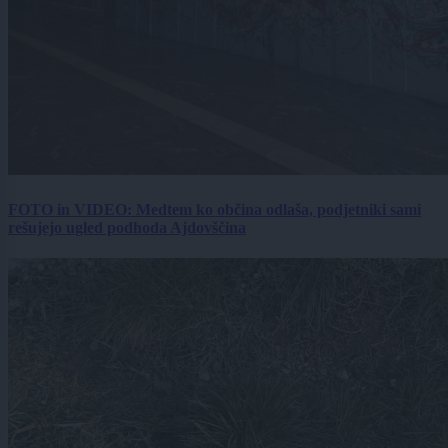
FOTO in VIDEO: Medtem ko občina odlaša, podjetniki sami
rešujejo ugled podhoda Ajdovščina