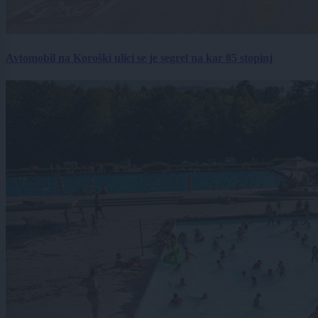
Avtomobil na Koroški ulici se je segrel na kar 85 stopinj