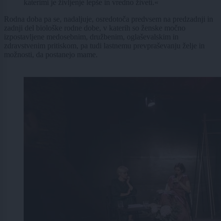
katerimi je življenje lepše in vredno živeti.«
Rodna doba pa se, nadaljuje, osredotoča predvsem na predzadnji in
zadnji del biološke rodne dobe, v katerih so ženske močno
izpostavljene medosebnim, družbenim, oglaševalskim in
zdravstvenim pritiskom, pa tudi lastnemu prevpraševanju želje in
možnosti, da postanejo mame.