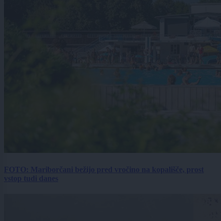
FOTO: Mariborčani bežijo pred vročino na kopališče, prost
vstop tudi danes