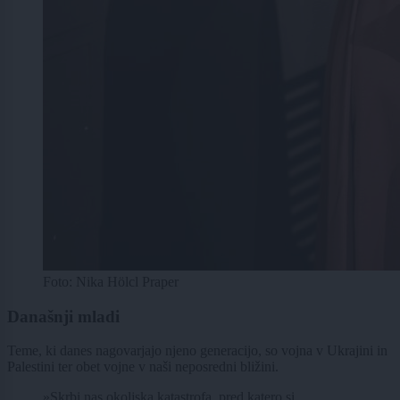
Foto: Nika Hölcl Praper
Današnji mladi
Teme, ki danes nagovarjajo njeno generacijo, so vojna v Ukrajini in
Palestini ter obet vojne v naši neposredni bližini.
»Skrbi nas okoljska katastrofa, pred katero si