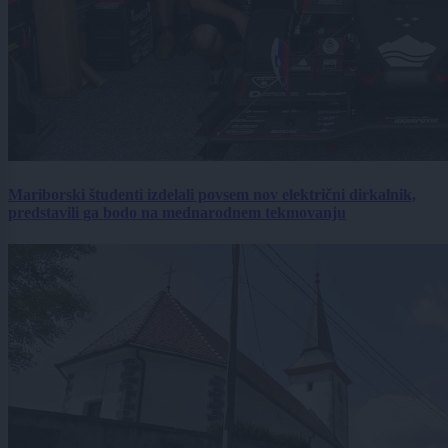
Mariborski študenti izdelali povsem nov električni dirkalnik,
predstavili ga bodo na mednarodnem tekmovanju