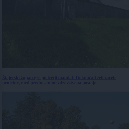
Štajerski župan gre po tretji mandat: Dokončati želi začete
projekte, med prednostnimi zdravstvena postaja