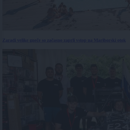
Zaradi velike gneče so začasno zaprli vstop na Mariborski otok