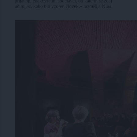
prijatelji, enakovredni sodelavci, od katerih se zdaj
učim jaz, kako biti vzoren človek,« razmišlja Nina.