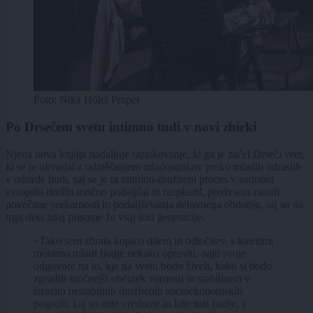
Foto: Nika Hölcl Praper
Po Drsečem svetu intimno tudi v novi zbirki
Njena nova knjiga nadaljuje raziskovanje, ki ga je začel Drseči svet,
ki se je ukvarjal z odraščanjem mladostnikov preko mladih odraslih
v odrasle ljudi, saj se je ta intimno-družbeni proces v sodobni
evropski družbi močno podaljšal in razplastil, predvsem zaradi
povečane prekarnosti in podaljševanja delovnega obdobja, saj so na
trgu dela zdaj prisotne že vsaj štiri generacije.
»Tako sem zbrala kopico dilem in odločitev, s katerimi
moramo mladi ljudje nekako opraviti, najti svoje
odgovore na to, kje na svetu bodo živeli, kako si bodo
zgradili močnejši občutek varnosti in stabilnosti v
izrazito nestabilnih družbenih socioekonomskih
pogojih, kaj so tiste vrednote in kdo tisti ljudje, s