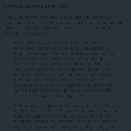
Življenje zahteva resen trud
Če jo je taborništvo česa naučilo, je to, da najdolgoročnejše
spremembe v družbi niso hitre, ali posledice enkratnih pompoznih
dejanj in da življenje v skupnosti zahteva resen trud s strani vseh
vključenih posameznikov.
»Naša želja je, da bi otroci, ki bodo vztrajali v
taborništvu, z nami ostali vsaj do 21. leta starosti, da
bodo lahko doživeli večino taborniškega programa, kot
ga pripravljamo skladno z državnimi in globalnimi
smernicami tega največjega mladinskega gibanja na
svetu, ki vključuje več kot 43 milijonov mladih. Šele
tako bodo lahko za vse življenje ponotranjili taborniške
vrednote in postali samostojni posamezniki in
posameznice, ki bodo kot angažirani in solidarni vodje
zgled drugim v uresničevanju odgovornosti do družbe,
narave in lastnega osebnostnega razvoja.
Taborniki so v mojih očeh ključni ustvarjalci solidarne,
medgeneracijske, zelene in lepe prihodnosti. Zato nisem
toliko ponosna na projekte ali vloge, pač pa z dna srca
na otroke in mlade, ki jih poznam že vrsto let – nekatere
celo od rojstva, skozi leta pa smo postali vseživljenjski