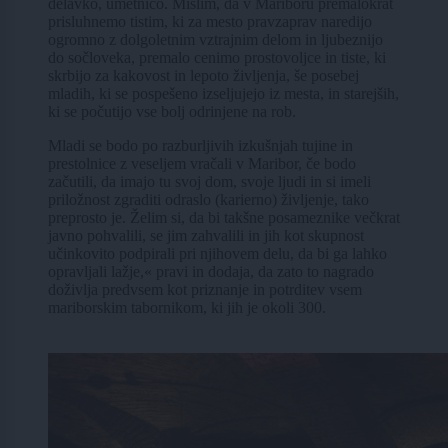
delavko, umetnico. Mislim, da v Mariboru premalokrat
prisluhnemo tistim, ki za mesto pravzaprav naredijo
ogromno z dolgoletnim vztrajnim delom in ljubeznijo
do sočloveka, premalo cenimo prostovoljce in tiste, ki
skrbijo za kakovost in lepoto življenja, še posebej
mladih, ki se pospešeno izseljujejo iz mesta, in starejših,
ki se počutijo vse bolj odrinjene na rob.
Mladi se bodo po razburljivih izkušnjah tujine in
prestolnice z veseljem vračali v Maribor, če bodo
začutili, da imajo tu svoj dom, svoje ljudi in si imeli
priložnost zgraditi odraslo (karierno) življenje, tako
preprosto je. Želim si, da bi takšne posameznike večkrat
javno pohvalili, se jim zahvalili in jih kot skupnost
učinkovito podpirali pri njihovem delu, da bi ga lahko
opravljali lažje,« pravi in dodaja, da zato to nagrado
doživlja predvsem kot priznanje in potrditev vsem
mariborskim tabornikom, ki jih je okoli 300.