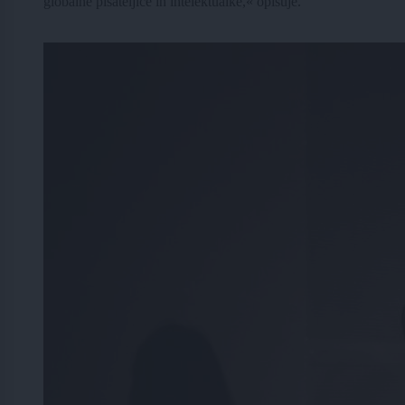
globalne pisateljice in intelektualke,« opisuje.