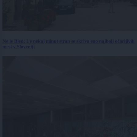
Ne le Bled: Le nekaj minut stran se skriva eno najbolj očarljivih
mest v Sloveniji