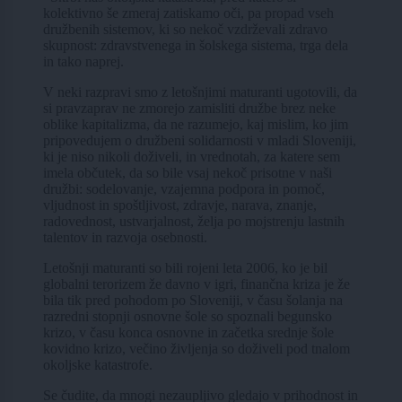
kolektivno še zmeraj zatiskamo oči, pa propad vseh
družbenih sistemov, ki so nekoč vzdrževali zdravo
skupnost: zdravstvenega in šolskega sistema, trga dela
in tako naprej.
V neki razpravi smo z letošnjimi maturanti ugotovili, da
si pravzaprav ne zmorejo zamisliti družbe brez neke
oblike kapitalizma, da ne razumejo, kaj mislim, ko jim
pripovedujem o družbeni solidarnosti v mladi Sloveniji,
ki je niso nikoli doživeli, in vrednotah, za katere sem
imela občutek, da so bile vsaj nekoč prisotne v naši
družbi: sodelovanje, vzajemna podpora in pomoč,
vljudnost in spoštljivost, zdravje, narava, znanje,
radovednost, ustvarjalnost, želja po mojstrenju lastnih
talentov in razvoja osebnosti.
Letošnji maturanti so bili rojeni leta 2006, ko je bil
globalni terorizem že davno v igri, finančna kriza je že
bila tik pred pohodom po Sloveniji, v času šolanja na
razredni stopnji osnovne šole so spoznali begunsko
krizo, v času konca osnovne in začetka srednje šole
kovidno krizo, večino življenja so doživeli pod tnalom
okoljske katastrofe.
Se čudite, da mnogi nezaupljivo gledajo v prihodnost in