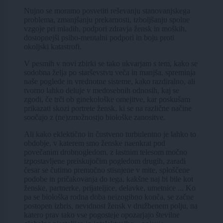
Nujno se moramo posvetiti reševanju stanovanjskega
problema, zmanjšanju prekarnosti, izboljšanju spolne
vzgoje pri mladih, podpori zdravja žensk in moških,
dostopnejši psiho-mentalni podpori in boju proti
okoljski katastrofi.
V pesmih v novi zbirki se tako ukvarjam s tem, kako se
sodobna želja po starševstvu veča in manjša, spreminja
naše poglede in vrednotne sisteme, kako razdiralno, ali
tvorno lahko deluje v medosebnih odnosih, kaj se
zgodi, če trči ob ginekološke omejitve, kar poskušam
prikazati skozi portrete žensk, ki se na različne načine
soočajo z (ne)zmožnostjo biološke zanositve.
Ali kako eklektično in čustveno turbulentno je lahko to
obdobje, v katerem smo ženske naenkrat pod
povečanim drobnogledom, z lastnim telesom močno
izpostavljene preiskujočim pogledom drugih, zaradi
česar se čutimo premočno stisnjene v mite, sploščene
podobe in pričakovanja do tega, kakšne naj bi bile kot
ženske, partnerke, prijateljice, delavke, umetnice ... Ko
pa se biološka rodna doba neizogibno konča, se začne
postopen izbris, nevidnost žensk v družbenem polju, na
katero prav tako vse pogosteje opozarjajo številne