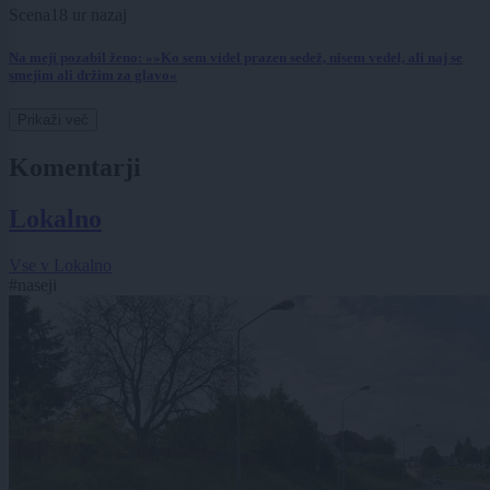
Scena
18 ur nazaj
Na meji pozabil ženo: »»Ko sem videl prazen sedež, nisem vedel, ali naj se
smejim ali držim za glavo«
Prikaži več
Komentarji
Lokalno
Vse v Lokalno
#naseji