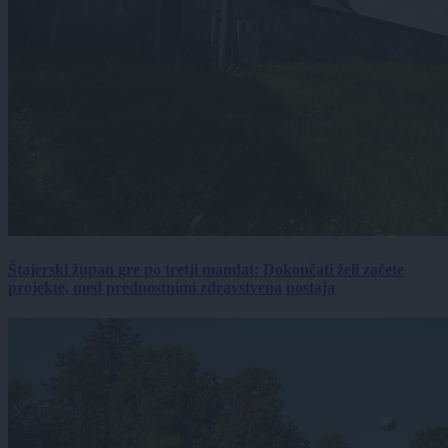
Štajerski župan gre po tretji mandat: Dokončati želi začete
projekte, med prednostnimi zdravstvena postaja