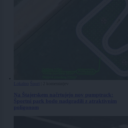
Lokalno
Šport
|
2 komentarjev
Na Štajerskem načrtujejo nov pumptrack:
Športni park bodo nadgradili z atraktivnim
poligonom