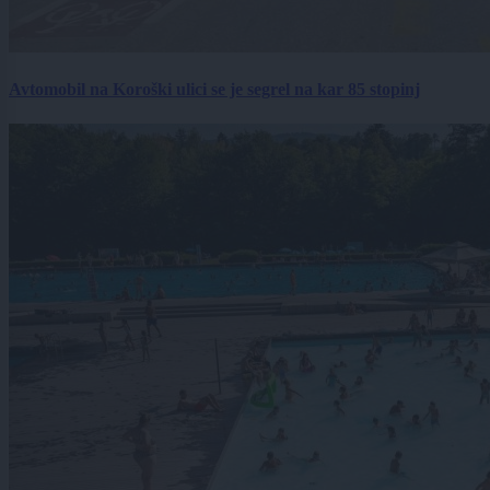
Avtomobil na Koroški ulici se je segrel na kar 85 stopinj