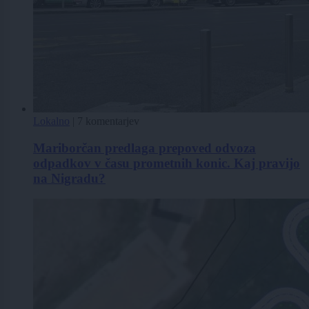
Lokalno
|
7 komentarjev
Mariborčan predlaga prepoved odvoza
odpadkov v času prometnih konic. Kaj pravijo
na Nigradu?