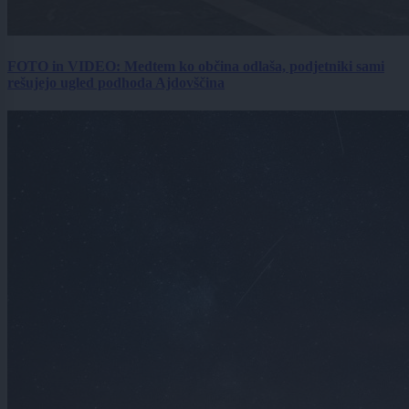
FOTO in VIDEO: Medtem ko občina odlaša, podjetniki sami
rešujejo ugled podhoda Ajdovščina