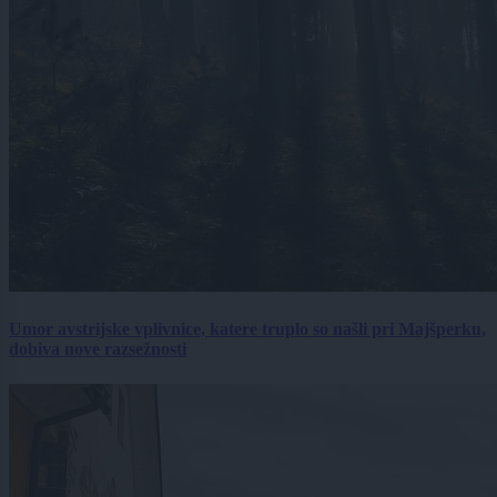
Umor avstrijske vplivnice, katere truplo so našli pri Majšperku,
dobiva nove razsežnosti