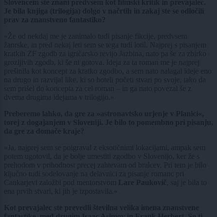
Slovencem ste znani predvsem kot filmski kritik in prevajalec.
Je bila knjiga (trilogija) dolgo v načrtih in zakaj ste se odločili
prav za znanstveno fantastiko?
»Že od nekdaj me je zanimalo tudi pisanje fikcije, predvsem
žanrske, in pred nekaj leti sem se tega tudi lotil. Najprej s pisanjem
kratkih ZF zgodb za igričarsko revijo Jazbina, nato pa še za zbirko
grozljivih zgodb, ki še ni gotova. Ideja za ta roman me je najprej
prešinila kot koncept za kratko zgodbo, a sem nato nalagal ideje eno
na drugo in razvijal like, ki so hoteli početi stvari po svoje, tako da
sem prišel do koncepta za cel roman – in ga nato povezal še z
dvema drugima idejama v trilogijo.«
Preberemo lahko, da gre za »astronavtsko urjenje v Planici«,
torej z dogajanjem v Sloveniji. Je bilo to pomembno pri pisanju,
da gre za domače kraje?
»Ja, najprej sem se poigraval z eksotičnimi lokacijami, ampak sem
potem ugotovil, da je bolje umestiti zgodbo v Slovenijo, ker že s
prehodom v prihodnost precej zahtevam od bralcev. Pri tem je bilo
ključno tudi sodelovanje na delavnici za pisanje romanc pri
Cankarjevi založbi pod mentorstvom
Lare Paukovič
, saj je bila to
ena prvih stvari, ki jih je izpostavila.«
Kot prevajalec ste prevedli številna velika imena znanstvene
fantastike, med drugim Isaac Asimov in Frank Herbert. So ti