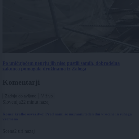
Po uničujočem neurju jih niso pustili samih, dobrodelna
zakonca pomagala družinama iz Zaloga
Komentarji
Zadnje objavljeno
V živo
Slovenija
22 minut nazaj
Konec kratke osvežitve: Pred nami še najmanj teden dni vročine in suhega
vremena
Scena
2 uri nazaj