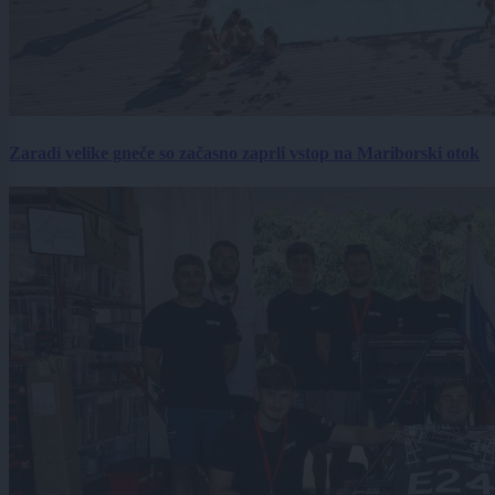
Zaradi velike gneče so začasno zaprli vstop na Mariborski otok