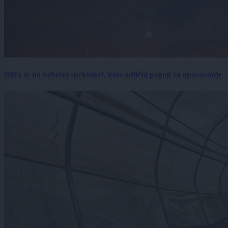
Bliža se na nebesni spektakel, letos odlični pogoji za opazovanje