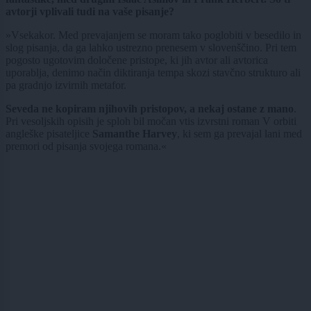
avtorji vplivali tudi na vaše pisanje?
»Vsekakor. Med prevajanjem se moram tako poglobiti v besedilo in
slog pisanja, da ga lahko ustrezno prenesem v slovenščino. Pri tem
pogosto ugotovim določene pristope, ki jih avtor ali avtorica
uporablja, denimo način diktiranja tempa skozi stavčno strukturo ali
pa gradnjo izvirnih metafor.
Seveda ne kopiram njihovih pristopov, a nekaj ostane z mano
.
Pri vesoljskih opisih je sploh bil močan vtis izvrstni roman V orbiti
angleške pisateljice
Samanthe Harvey
, ki sem ga prevajal lani med
premori od pisanja svojega romana.«