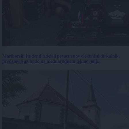
Mariborski študenti izdelali povsem nov električni dirkalnik,
predstavili ga bodo na mednarodnem tekmovanju