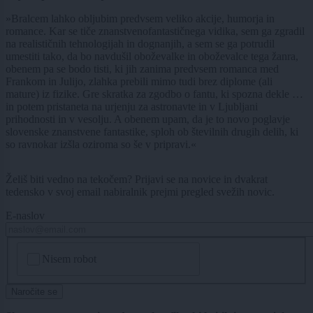
»Bralcem lahko obljubim predvsem veliko akcije, humorja in
romance. Kar se tiče znanstvenofantastičnega vidika, sem ga zgradil
na realističnih tehnologijah in dognanjih, a sem se ga potrudil
umestiti tako, da bo navdušil oboževalke in oboževalce tega žanra,
obenem pa se bodo tisti, ki jih zanima predvsem romanca med
Frankom in Julijo, zlahka prebili mimo tudi brez diplome (ali
mature) iz fizike. Gre skratka za zgodbo o fantu, ki spozna dekle …
in potem pristaneta na urjenju za astronavte in v Ljubljani
prihodnosti in v vesolju. A obenem upam, da je to novo poglavje
slovenske znanstvene fantastike, sploh ob številnih drugih delih, ki
so ravnokar izšla oziroma so še v pripravi.«
Želiš biti vedno na tekočem? Prijavi se na novice in dvakrat
tedensko v svoj email nabiralnik prejmi pregled svežih novic.
E-naslov
CAPTCHA
Nisem robot
Naročite se