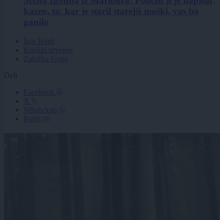
Srčna zgodba iz Maribora: Policist ji je napisal
kazen, to, kar je storil starejši moški, vas bo
ganilo
Igor Harb
Knjižni prvenec
Založba Goga
Deli
Facebook
X
WhatsApp
Pošlji