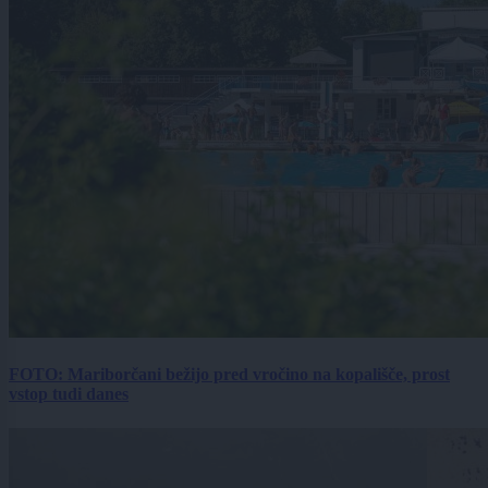
FOTO: Mariborčani bežijo pred vročino na kopališče, prost
vstop tudi danes