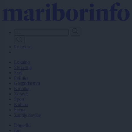
Skip
to
main
content
Prijavi se
Lokalno
Slovenija
Svet
Politika
Gospodarstvo
Kronika
Zdravje
Šport
Kultura
Scena
Zadnje novice
Dogodki
Igre