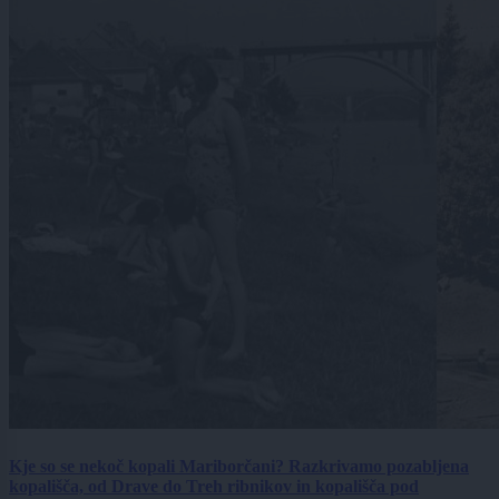
Kje so se nekoč kopali Mariborčani? Razkrivamo pozabljena
kopališča, od Drave do Treh ribnikov in kopališča pod