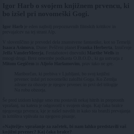
Igor Harb o svojem knjižnem prvencu, ki
bo izšel pri novomeški Gogi.
Igor Harb
je eden najbolj prepoznavnih filmskih kritikov in
prevajalcev na tej strani Alp.
V slovenščino je prevedel dela znanstvene fantastike, kot so Temelji
Isaaca Asimova
, Dune: Peščeni planet
Franka Herberta
, Izničenje
Jeffa VanderMeerja
, Fentabotovi dnevniki
Marthe Wells
in
mnogi drugi. Brez omembe podkasta O.B.O.D., ki ga ustvarja z
Mitom Gegičem
in
Aljošo Harlamovim
, prav tako ne gre.
Mariborčan, ki prebiva v Ljubljani, bo svoj knjižni
prvenec izdal pri novomeški založbi Goga. Ko Zemlja
zdrsne za obzorje je njegov prvenec in prvi del trilogije
Na robu obzorja.
Še pred izidom knjige smo mu postavili nekaj hitrih in preprostih
vprašanj, na katera je odgovoril v svojem slogu. Kaj čaka bralce
njegovega prvenca, kje je našel navdih in kako sta branži prevajanja
in kritištva vplivala na njegovo pisanje.
»Najtežje« vprašanje za začetek, bi nam lahko predstavili vaš
knjižni prvenec? Kaj čaka bralce?