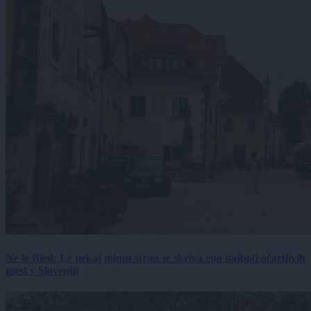
Ne le Bled: Le nekaj minut stran se skriva eno najbolj očarljivih
mest v Sloveniji