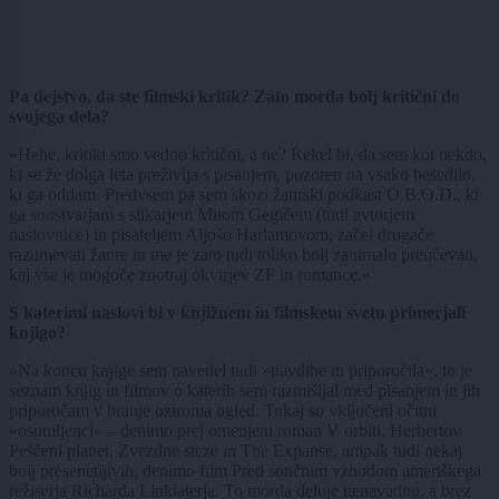
Pa dejstvo, da ste filmski kritik? Zato morda bolj kritični do
svojega dela?
»Hehe, kritiki smo vedno kritični, a ne? Rekel bi, da sem kot nekdo,
ki se že dolga leta preživlja s pisanjem, pozoren na vsako besedilo,
ki ga oddam. Predvsem pa sem skozi žanrski podkast O.B.O.D., ki
ga soustvarjam s slikarjem Mitom Gegičem (tudi avtorjem
naslovnice) in pisateljem Aljošo Harlamovom, začel drugače
razumevati žanre in me je zato tudi toliko bolj zanimalo preučevati,
kaj vse je mogoče znotraj okvirjev ZF in romance.«
S katerimi naslovi bi v knjižnem in filmskem svetu primerjali
knjigo?
»Na koncu knjige sem navedel tudi »navdihe in priporočila«, to je
seznam knjig in filmov o katerih sem razmišljal med pisanjem in jih
priporočam v branje oziroma ogled. Tukaj so vključeni očitni
»osumljenci« – denimo prej omenjeni roman V orbiti, Herbertov
Peščeni planet, Zvezdne steze in The Expanse, ampak tudi nekaj
bolj presenetljivih, denimo film Pred sončnim vzhodom ameriškega
režiserja Richarda Linklaterja. To morda deluje nenavadno, a brez