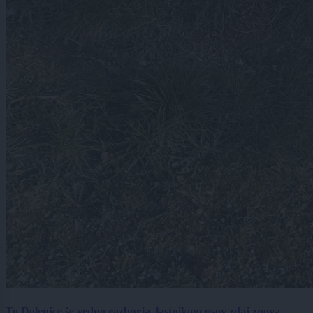
To Dolenjce še vedno razburja, lastnikom psov zdaj znova