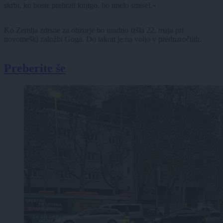
skrbi, ko boste prebrali knjigo, bo imelo smisel.«
Ko Zemlja zdrsne za obzorje bo uradno izšla 22. maja pri
novomeški založbi Goga. Do takrat je na voljo v prednaročilih.
Preberite še